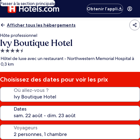
Passer à la section principale
Obtenir l’appli
Afficher tous les hébergements
Hôte professionnel
Ivy Boutique Hotel
Hébergement
4.5 étoiles
Hôtel de luxe avec un restaurant - Northwestern Memorial Hospital à
0,3 km
Choisissez des dates pour voir les prix
Où allez-vous ?
Dates
Voyageurs