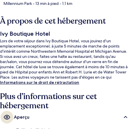
Millennium Park
- 13 min à pied
- 1.1 km
À propos de cet hébergement
Ivy Boutique Hotel
Lors de votre séjour dans Ivy Boutique Hotel, vous jouirez d'un
emplacement exceptionnel, à juste 5 minutes de marche de points
d'intérêt comme Northwestern Memorial Hospital et Michigan Avenue.
Si vous avez un creux, faites une halte au restaurant, tandis qu'au
bar/salon, vous pourrez vous détendre autour d'un verre en fin de
journée. Cet hôtel de luxe se trouve également à moins de 10 minutes à
pied de Hôpital pour enfants Ann et Robert H. Lurie et de Water Tower
Place. Les autres voyageurs ne tarissent pas d'éloges en ce qui
concerne le personnel attentionné et l'emplacement. Les transports
Informations sur le droit de rétractation
publics se situent à une courte distance à pied : Station de métro Grand
est à 9 min et Station de métro Chicago, à 11 min.
Plus d’informations sur cet
hébergement
Aperçu