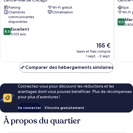
Centre-ville de Chicago
Centre-v
-
Mile
Parking
Wi-Fi gratuit
Spa
Chicago
Centre-
Chambres
Climatisation
Wi-Fi 
Centre-
ville
communicantes
ville
de
9.0
Mer
disponibles
9,0
de
Chicago
sur
3 800
8.6
Excellent
Chicago
10,
8,6
sur
3 013 avis
Merveill
10,
3 800 av
Le
155 €
Excellent,
nouveau
3 013 avis
taxes et frais compris
prix
1 sept. - 2 sept.
est
de
Comparer des hébergements similaires
155 €
Connectez-vous pour découvrir les réductions et les
avantages dont vous pouvez bénéficier. Plus de récompenses
pour plus d’aventures !
Se connecter
S’inscrire gratuitement
À propos du quartier