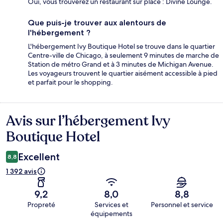
Oui, vous trouverez un restaurant sur place : Divine Lounge.
Que puis-je trouver aux alentours de
l'hébergement ?
L'hébergement Ivy Boutique Hotel se trouve dans le quartier
Centre-ville de Chicago, à seulement 9 minutes de marche de
Station de métro Grand et à 3 minutes de Michigan Avenue.
Les voyageurs trouvent le quartier aisément accessible à pied
et parfait pour le shopping.
Avis sur l’hébergement Ivy
Avis
Boutique Hotel
Excellent
8,8
1 392 avis
9,2
8,0
8,8
Propreté
Services et
Personnel et service
équipements