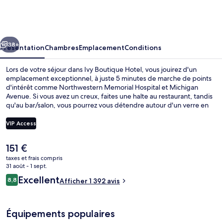
Boutique
Hotel
cédent
Suivant
38+
Présentation
Chambres
Emplacement
Conditions
Lors de votre séjour dans Ivy Boutique Hotel, vous jouirez d'un
emplacement exceptionnel, à juste 5 minutes de marche de points
d'intérêt comme Northwestern Memorial Hospital et Michigan
Avenue. Si vous avez un creux, faites une halte au restaurant, tandis
qu'au bar/salon, vous pourrez vous détendre autour d'un verre en
fin de journée. Cet hôtel de luxe se trouve également à moins de 10
minutes à pied de Hôpital pour enfants Ann et Robert H. Lurie et de
VIP Access
Water Tower Place. Les autres voyageurs ne tarissent pas d'éloges
en ce qui concerne le personnel attentionné et l'emplacement. Les
Le
151 €
transports publics se situent à une courte distance à pied : Station
Bar (sur place)
prix
de métro Grand est à 9 min et Station de métro Chicago, à 11 min.
taxes et frais compris
actuel
31 août - 1 sept.
est
Avis
Excellent
8,8
Afficher 1 392 avis
de
8,8 sur 10
voyageurs
151 €.
Équipements populaires