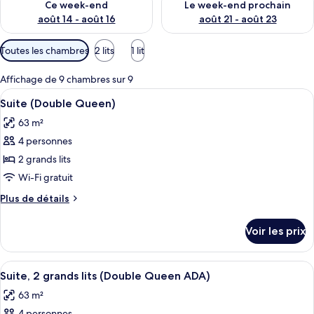
Ce week-end
Le week-end prochain
août 14 - août 16
août 21 - août 23
Filtres
Toutes les chambres
2 lits
1 lit
disponibles
pour
Affichage de 9 chambres sur 9
les
Afficher
Une chambre d’hôtel avec deux lits, un
7
Suite (Double Queen)
chambres
toutes
63 m²
les
4 personnes
photos
pour
2 grands lits
ce
Wi-Fi gratuit
type
Plus
Plus de détails
de
de
chambre :
détails
Voir les prix
sur
Suite
le
(Double
type
Afficher
Une chambre d’hôtel avec deux lits, un
Queen)
7
de
Suite, 2 grands lits (Double Queen ADA)
toutes
chambre
63 m²
Suite
les
(Double
4 personnes