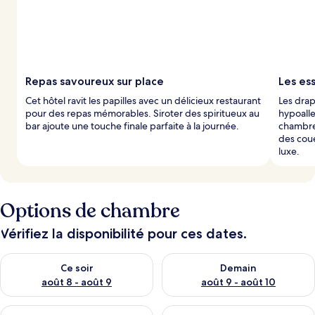
Repas savoureux sur place
Les es
Cet hôtel ravit les papilles avec un délicieux restaurant
Les drap
pour des repas mémorables. Siroter des spiritueux au
hypoall
bar ajoute une touche finale parfaite à la journée.
chambre
des cou
luxe.
Options de chambre
Vérifiez la disponibilité pour ces dates.
Vérifier la disponibilité pour ce soir août 8 - août 9
Vérifier la disponibilité pour 
Ce soir
Demain
août 8 - août 9
août 9 - août 10
Vérifier la disponibilité pour ce week-end août 14 - août 16
Vérifier la disponibilité pour