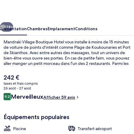
Village
Boutique
Hotel
cédent
Suivant
178+
Présentation
Chambres
Emplacement
Conditions
Mandraki Village Boutique Hotel vous installe à moins de 15 minutes
de voiture de points d'intérêt comme Plage de Koukounaries et Port
de Skianthos. Avec entre autres des massages, tout un univers de
bien-être vous ouvre ses portes. En cas de petite faim, vous pouvez
aller manger un petit morceau dans l'un des 2 restaurants. Parmi les
autres petits avantages de cet hébergement figurent une piscine
extérieure, un bar en bord de piscine et une piscine pour enfants.
Le
242 €
prix
taxes et frais compris
actuel
26 août - 27 août
Villa Familiale, 2 chambres, non-fumeu
est
Avis
Merveilleux
9,2
Afficher 59 avis
de
9,2 sur 10
voyageurs
242 €.
Équipements populaires
Piscine
Transfert aéroport