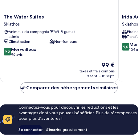
bord
de
piscine
The
Irida
The Water Suites
Irida 
Water
Aegean
Skiathos
Skiathos
Suites
View
Animaux de compagnie
Wi-Fi gratuit
Piscin
Skiathos
Skiathos
admis
Transf
Climatisation
Non-fumeurs
9.0
Mer
9,0
9.2
Merveilleux
sur
104 a
9,2
sur
96 avis
10,
10,
Merveill
Le
99 €
Merveilleux,
104 avis
nouveau
96 avis
taxes et frais compris
prix
9 sept. - 10 sept.
est
de
Comparer des hébergements similaires
99 €
Connectez-vous pour découvrir les réductions et les
avantages dont vous pouvez bénéficier. Plus de récompenses
pour plus d’aventures !
Se connecter
S’inscrire gratuitement