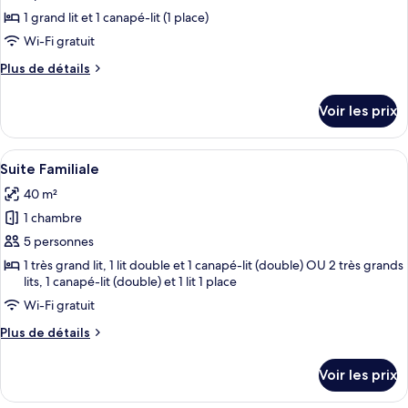
ce
1 grand lit et 1 canapé-lit (1 place)
type
Wi-Fi gratuit
de
Plus
Plus de détails
chambre :
de
Suite
détails
Voir les prix
sur
Junior
le
type
Afficher
Une chambre d’hôtel avec un lit, un bu
12
de
Suite Familiale
toutes
chambre
40 m²
Suite
les
Junior
1 chambre
photos
pour
5 personnes
ce
1 très grand lit, 1 lit double et 1 canapé-lit (double) OU 2 très grands
lits, 1 canapé-lit (double) et 1 lit 1 place
type
de
Wi-Fi gratuit
chambre :
Plus
Plus de détails
Suite
de
détails
Familiale
Voir les prix
sur
le