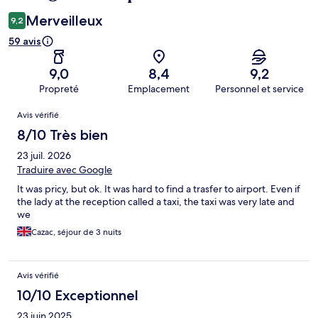
Merveilleux
9,2
59 avis
9,0
8,4
9,2
Propreté
Emplacement
Personnel et service
Avis
Avis vérifié
8/10 Très bien
23 juil. 2026
Traduire avec Google
It was pricy, but ok. It was hard to find a trasfer to airport. Even if
the lady at the reception called a taxi, the taxi was very late and
we
Cazac, séjour de 3 nuits
Avis vérifié
10/10 Exceptionnel
23 juin 2025