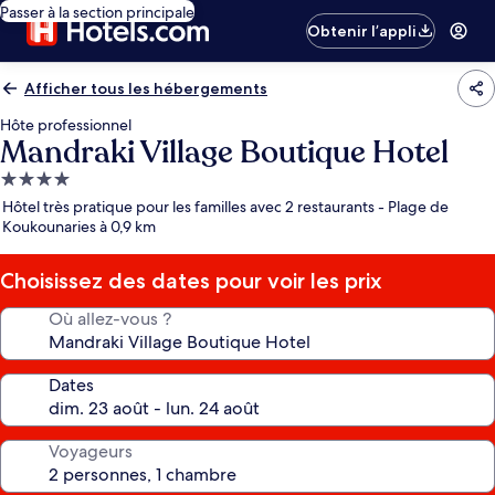
Passer à la section principale
Obtenir l’appli
Afficher tous les hébergements
Hôte professionnel
Mandraki Village Boutique Hotel
Hébergement
4.0 étoiles
Hôtel très pratique pour les familles avec 2 restaurants - Plage de
Koukounaries à 0,9 km
Choisissez des dates pour voir les prix
Où allez-vous ?
Dates
Voyageurs