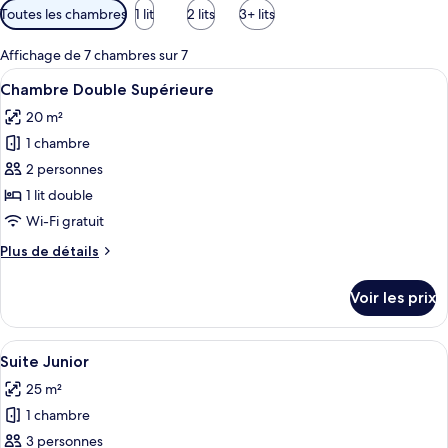
Filtres
Toutes les chambres
1 lit
2 lits
3+ lits
disponibles
pour
Affichage de 7 chambres sur 7
les
Afficher
Une chambre d’hôtel équipée d’un lit, 
11
Chambre Double Supérieure
chambres
toutes
20 m²
les
1 chambre
photos
pour
2 personnes
ce
1 lit double
type
Wi-Fi gratuit
de
Plus
Plus de détails
chambre :
de
Chambre
détails
Voir les prix
sur
Double
le
Supérieure
type
Afficher
Une chambre d’hôtel avec un lit, un bu
18
de
Suite Junior
toutes
chambre
25 m²
Chambre
les
Double
1 chambre
photos
Supérieure
pour
3 personnes