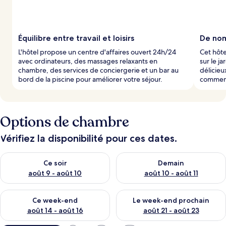
Équilibre entre travail et loisirs
De nom
L'hôtel propose un centre d'affaires ouvert 24h/24
Cet hôte
avec ordinateurs, des massages relaxants en
sur le j
chambre, des services de conciergerie et un bar au
délicieu
bord de la piscine pour améliorer votre séjour.
commenc
Options de chambre
Vérifiez la disponibilité pour ces dates.
Vérifier la disponibilité pour ce soir août 9 - août 10
Vérifier la disponibilité pour 
Ce soir
Demain
août 9 - août 10
août 10 - août 11
Vérifier la disponibilité pour ce week-end août 14 - août 16
Vérifier la disponibilité pour
Ce week-end
Le week-end prochain
août 14 - août 16
août 21 - août 23