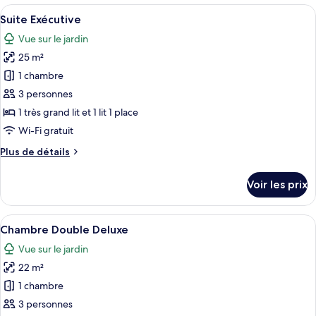
type
Afficher
Une chambre d’hôtel moderne équipée d
23
de
Suite Exécutive
toutes
chambre
Vue sur le jardin
Suite
les
Familiale
25 m²
photos
pour
1 chambre
ce
3 personnes
type
1 très grand lit et 1 lit 1 place
de
Wi-Fi gratuit
chambre :
Plus
Plus de détails
Suite
de
Exécutive
détails
Voir les prix
sur
le
type
Afficher
Un balcon avec deux chaises, une petit
14
de
Chambre Double Deluxe
toutes
chambre
Vue sur le jardin
Suite
les
Exécutive
22 m²
photos
pour
1 chambre
ce
3 personnes