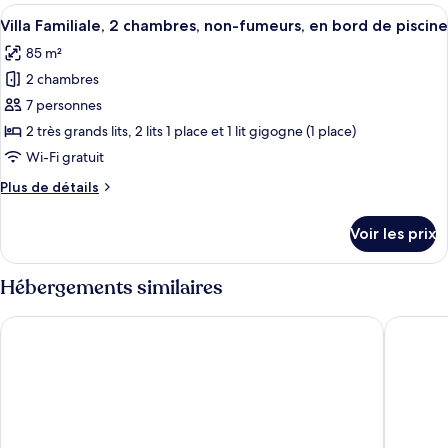
type
Afficher
Un espace aménagé au bord de la piscin
17
de
Villa Familiale, 2 chambres, non-fumeurs, en bord de piscine
toutes
chambre
85 m²
Chambre
les
Triple
2 chambres
photos
Supérieure
pour
7 personnes
ce
2 très grands lits, 2 lits 1 place et 1 lit gigogne (1 place)
type
Wi-Fi gratuit
de
Plus
Plus de détails
chambre :
de
Villa
détails
Voir les prix
sur
Familiale,
le
2
type
Hébergements similaires
chambres,
de
non-
chambre
The Water Suites
Irida Ae
Villa
fumeurs,
Familiale,
en
2
bord
chambres,
non-
de
fumeurs,
piscine
en