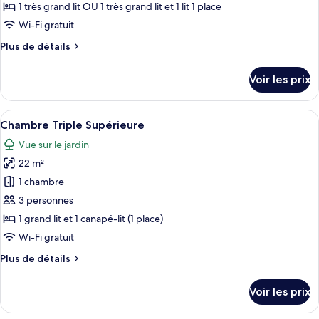
type
1 très grand lit OU 1 très grand lit et 1 lit 1 place
de
Wi-Fi gratuit
chambre :
Plus
Plus de détails
Chambre
de
Double
détails
Voir les prix
Deluxe
sur
le
type
Afficher
Une chambre d’hôtel comprenant un lit
4
de
Chambre Triple Supérieure
toutes
chambre
Vue sur le jardin
Chambre
les
Double
22 m²
photos
Deluxe
pour
1 chambre
ce
3 personnes
type
1 grand lit et 1 canapé-lit (1 place)
de
Wi-Fi gratuit
chambre :
Plus
Plus de détails
Chambre
de
Triple
détails
Voir les prix
Supérieure
sur
le