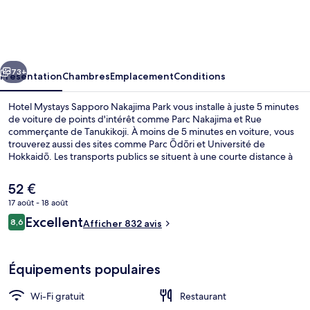
Mystays
Sapporo
Nakajima
cédent
Suivant
Park
73+
Présentation
Chambres
Emplacement
Conditions
Hotel Mystays Sapporo Nakajima Park vous installe à juste 5 minutes
de voiture de points d'intérêt comme Parc Nakajima et Rue
commerçante de Tanukikoji. À moins de 5 minutes en voiture, vous
trouverez aussi des sites comme Parc Ōdōri et Université de
Hokkaidō. Les transports publics se situent à une courte distance à
pied : Station Horohira-bashi est à 4 min et Arrêt de tram Gyokei-
Dori, à 9 min.
Le
52 €
prix
17 août - 18 août
actuel
Avis
Excellent
Literie de qualité supérieure, couette 
8,6
est
Afficher 832 avis
8,6 sur 10
voyageurs
de
52 €.
Équipements populaires
Wi-Fi gratuit
Restaurant