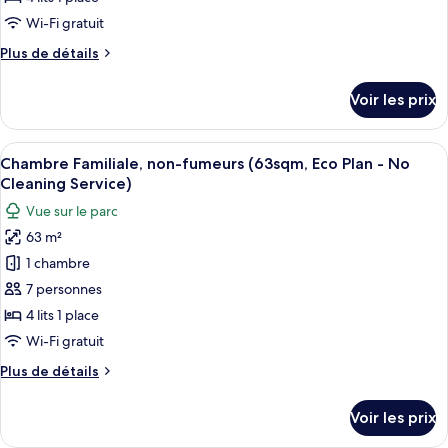
de
Wi-Fi gratuit
chambre :
Plus
Plus de détails
Chambre
de
Familiale,
détails
Voir les prix
sur
non-
le
fumeurs
type
Afficher
Une chambre d’hôtel avec deux lits, un 
(42sqm,
12
de
Chambre Familiale, non-fumeurs (63sqm, Eco Plan - No
toutes
chambre
Eco
Cleaning Service)
Chambre
les
Plan
Vue sur le parc
Familiale,
photos
-
non-
63 m²
pour
No
fumeurs
1 chambre
ce
(42sqm,
Cleaning
Eco
type
7 personnes
Service)
Plan
de
4 lits 1 place
-
chambre :
No
Wi-Fi gratuit
Chambre
Cleaning
Plus
Plus de détails
Service)
Familiale,
de
non-
détails
Voir les prix
sur
fumeurs
le