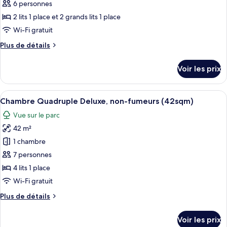
(50sqm)
type
6 personnes
de
2 lits 1 place et 2 grands lits 1 place
chambre :
Wi-Fi gratuit
Chambre
Plus
Plus de détails
Quadruple
de
Supérieure,
détails
Voir les prix
sur
non-
le
fumeurs
type
Afficher
Une chambre d’hôtel avec un lit, un c
(50sqm,
11
de
Chambre Quadruple Deluxe, non-fumeurs (42sqm)
toutes
Eco
chambre
Vue sur le parc
Chambre
les
Plan
Quadruple
42 m²
photos
-
Supérieure,
pour
1 chambre
No
non-
ce
fumeurs
Cleaning
7 personnes
(50sqm,
type
Service)
4 lits 1 place
Eco
de
Wi-Fi gratuit
Plan
chambre :
-
Plus
Plus de détails
Chambre
No
de
Cleaning
Quadruple
détails
Service)
Voir les prix
Deluxe,
sur