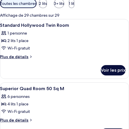
Filtres
Toutes les chambres
2 lits
3+ lits
1 lit
disponibles
pour
Affichage de 29 chambres sur 29
les
Afficher
Une chambre d’hôtel avec deux lits, un
1
Standard Hollywood Twin Room
chambres
toutes
1 personne
les
2 lits 1 place
photos
pour
Wi-Fi gratuit
ce
Plus
Plus de détails
type
de
détails
de
Voir les prix
sur
chambre :
le
Standard
type
Afficher
Une chambre d’hôtel avec quatre lits, 
1
Hollywood
de
Superior Quad Room 50 Sq M
toutes
chambre
Twin
6 personnes
Standard
les
Room
Hollywood
4 lits 1 place
photos
Twin
pour
Wi-Fi gratuit
Room
ce
Plus
Plus de détails
type
de