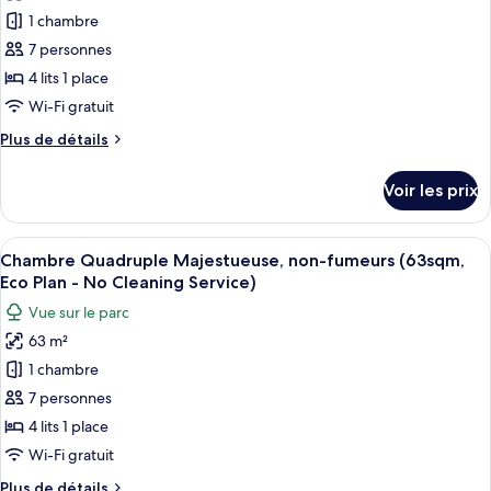
pour
No
non-
1 chambre
ce
fumeurs
Cleaning
(42sqm,
type
7 personnes
Service)
Eco
de
4 lits 1 place
Plan
chambre :
-
Wi-Fi gratuit
Chambre
No
Plus
Plus de détails
Cleaning
Quadruple
de
Service)
Majestueuse,
détails
Voir les prix
sur
non-
le
fumeurs
type
Afficher
Une chambre d’hôtel avec deux lits, un 
(Grand
12
de
Chambre Quadruple Majestueuse, non-fumeurs (63sqm,
toutes
Deluxe
chambre
Eco Plan - No Cleaning Service)
Chambre
les
Fourth,
Vue sur le parc
Quadruple
photos
63sqm)
Majestueuse,
63 m²
pour
non-
1 chambre
ce
fumeurs
(Grand
type
7 personnes
Deluxe
de
4 lits 1 place
Fourth,
chambre :
63sqm)
Wi-Fi gratuit
Chambre
Plus
Plus de détails