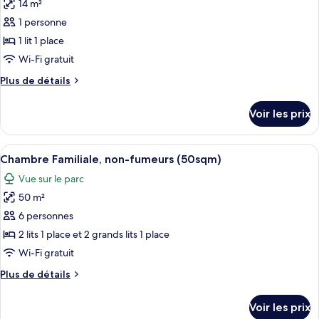
14 m²
Chambre
les
Familiale
1 personne
photos
(Grand
pour
1 lit 1 place
Deluxe
ce
Family,
Wi-Fi gratuit
63sqm)
type
Plus
Plus de détails
de
de
chambre :
détails
Voir les prix
sur
Chambre
le
type
Afficher
Une chambre d’hôtel avec deux lits, un
10
de
Chambre Familiale, non-fumeurs (50sqm)
toutes
chambre
Vue sur le parc
Chambre
les
50 m²
photos
pour
6 personnes
ce
2 lits 1 place et 2 grands lits 1 place
type
Wi-Fi gratuit
de
Plus
Plus de détails
chambre :
de
Chambre
détails
Voir les prix
sur
Familiale,