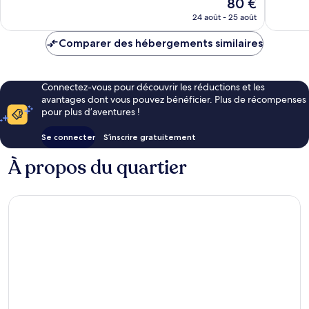
Le
80 €
Excellent,
Excellen
nouveau
1 097 avis
787 avis
24 août - 25 août
prix
est
Comparer des hébergements similaires
de
80 €
Connectez-vous pour découvrir les réductions et les
avantages dont vous pouvez bénéficier. Plus de récompenses
pour plus d’aventures !
Se connecter
S’inscrire gratuitement
À propos du quartier