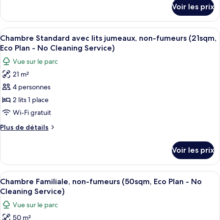
détails
Chambre
No
Voir les prix
sur
Cleaning
Triple
le
Service)
Standard,
type
Afficher
Une chambre d’hôtel avec deux lits, un
12
non-
de
Chambre Standard avec lits jumeaux, non-fumeurs (21sqm,
toutes
chambre
fumeurs
Eco Plan - No Cleaning Service)
Chambre
les
(26sqm,
Vue sur le parc
Triple
photos
Eco
Standard,
21 m²
pour
non-
Plan
4 personnes
ce
fumeurs
-
(26sqm,
type
2 lits 1 place
No
Eco
de
Wi-Fi gratuit
Cleaning
Plan
chambre :
-
Service)
Plus
Plus de détails
Chambre
No
de
Cleaning
Standard
détails
Voir les prix
Service)
sur
avec
le
lits
type
Afficher
Une chambre d’hôtel avec deux lits, un
jumeaux,
10
de
Chambre Familiale, non-fumeurs (50sqm, Eco Plan - No
toutes
chambre
non-
Cleaning Service)
Chambre
les
fumeurs
Vue sur le parc
Standard
photos
(21sqm,
avec
50 m²