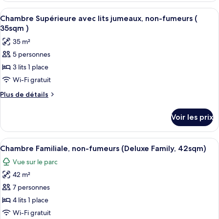
Triple
type
Afficher
Une chambre d’hôtel avec un canapé, d
Standard,
10
de
Chambre Supérieure avec lits jumeaux, non-fumeurs (
toutes
chambre
non-
35sqm )
Chambre
les
fumeurs
35 m²
Triple
photos
(
Standard,
5 personnes
pour
26sqm)
non-
3 lits 1 place
ce
fumeurs
(
type
Wi-Fi gratuit
26sqm)
de
Plus
Plus de détails
chambre :
de
détails
Chambre
Voir les prix
sur
Supérieure
le
avec
type
Afficher
Une chambre d’hôtel avec un lit, un c
11
lits
de
Chambre Familiale, non-fumeurs (Deluxe Family, 42sqm)
toutes
chambre
jumeaux,
Vue sur le parc
Chambre
les
non-
Supérieure
42 m²
photos
fumeurs
avec
pour
7 personnes
lits
(
ce
jumeaux,
4 lits 1 place
35sqm
non-
type
Wi-Fi gratuit
)
fumeurs