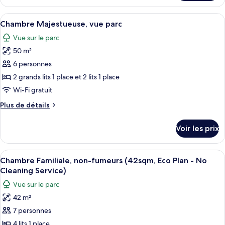
le
non-
type
Afficher
Une chambre d’hôtel équipée d’un lit,
fumeurs
13
de
Chambre Majestueuse, vue parc
toutes
(50sqm)
chambre
Vue sur le parc
Chambre
les
Familiale,
50 m²
photos
non-
pour
6 personnes
fumeurs
ce
(50sqm)
2 grands lits 1 place et 2 lits 1 place
type
Wi-Fi gratuit
de
Plus
Plus de détails
chambre :
de
Chambre
détails
Voir les prix
sur
Majestueuse,
le
vue
type
Afficher
Une chambre d’hôtel avec un lit, un c
parc
11
de
Chambre Familiale, non-fumeurs (42sqm, Eco Plan - No
toutes
chambre
Cleaning Service)
Chambre
les
Vue sur le parc
Majestueuse,
photos
vue
42 m²
pour
parc
7 personnes
ce
type
4 lits 1 place