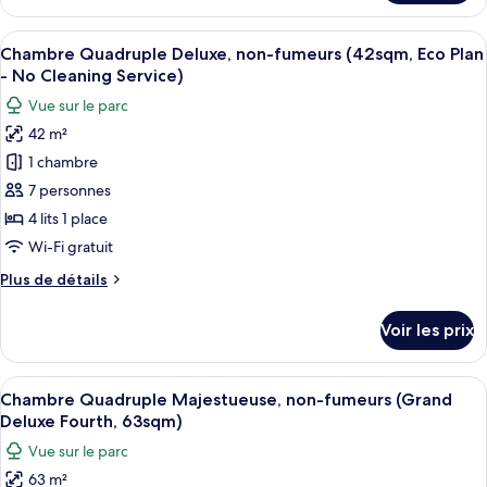
le
non-
type
Afficher
Une chambre d’hôtel avec un lit, un c
fumeurs
11
de
Chambre Quadruple Deluxe, non-fumeurs (42sqm, Eco Plan
toutes
(42sqm)
chambre
- No Cleaning Service)
Chambre
les
Vue sur le parc
Quadruple
photos
Deluxe,
42 m²
pour
non-
1 chambre
ce
fumeurs
(42sqm)
type
7 personnes
de
4 lits 1 place
chambre :
Wi-Fi gratuit
Chambre
Plus
Plus de détails
Quadruple
de
Deluxe,
détails
Voir les prix
sur
non-
le
fumeurs
type
Afficher
Une chambre d’hôtel avec deux lits, un 
(42sqm,
12
de
Chambre Quadruple Majestueuse, non-fumeurs (Grand
toutes
Eco
chambre
Deluxe Fourth, 63sqm)
Chambre
les
Plan
Vue sur le parc
Quadruple
photos
-
Deluxe,
63 m²