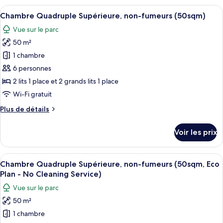
avec
type
Afficher
Une chambre d’hôtel avec deux lits, un
10
lits
de
Chambre Quadruple Supérieure, non-fumeurs (50sqm)
toutes
chambre
jumeaux,
Vue sur le parc
Chambre
les
non-
Supérieure
50 m²
photos
fumeurs
avec
pour
1 chambre
lits
(35sqm,
ce
jumeaux,
6 personnes
Eco
non-
type
2 lits 1 place et 2 grands lits 1 place
Plan
fumeurs
de
-
Wi-Fi gratuit
(35sqm,
chambre :
Eco
No
Plus
Plus de détails
Chambre
Plan
Cleaning
de
-
Quadruple
détails
Service)
No
Voir les prix
Supérieure,
sur
Cleaning
le
non-
Service)
type
Afficher
Une chambre d’hôtel avec deux lits, un
fumeurs
10
de
Chambre Quadruple Supérieure, non-fumeurs (50sqm, Eco
toutes
(50sqm)
chambre
Plan - No Cleaning Service)
Chambre
les
Vue sur le parc
Quadruple
photos
Supérieure,
50 m²
pour
non-
1 chambre
ce
fumeurs