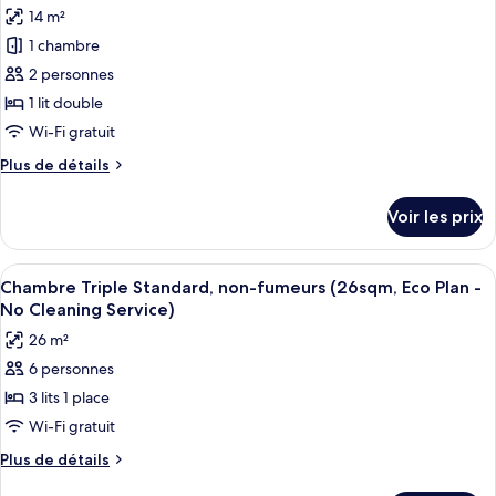
les
Plan
14 m²
non-
photos
-
fumeurs
1 chambre
pour
No
(Eco
2 personnes
ce
Plan
Cleaning
-
type
1 lit double
Service)
No
de
Wi-Fi gratuit
Cleaning
chambre :
Service)
Plus
Plus de détails
Chambre
de
Double
détails
Voir les prix
sur
Standard,
le
non-
type
Afficher
Une chambre d’hôtel avec trois lits, une
fumeurs
10
de
Chambre Triple Standard, non-fumeurs (26sqm, Eco Plan -
toutes
chambre
(14sqm,
No Cleaning Service)
Chambre
les
Eco
26 m²
Double
photos
Plan
Standard,
6 personnes
pour
-
non-
3 lits 1 place
ce
fumeurs
No
(14sqm,
type
Wi-Fi gratuit
Cleaning
Eco
de
Service)
Plus
Plus de détails
Plan
chambre :
de
-