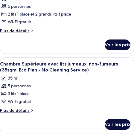
pour
Eco
lits
6 personnes
ce
jumeaux,
Plan
non-
type
2 lits 1 place et 2 grands lits 1 place
-
fumeurs
de
Wi-Fi gratuit
No
(21sqm,
chambre :
Eco
Cleaning
Plus
Plus de détails
Chambre
Plan
de
Service)
-
Familiale,
détails
Voir les prix
No
sur
non-
Cleaning
le
fumeurs
Service)
type
Afficher
Une chambre d’hôtel avec un canapé, d
(50sqm,
10
de
Chambre Supérieure avec lits jumeaux, non-fumeurs
toutes
chambre
Eco
(35sqm, Eco Plan - No Cleaning Service)
Chambre
les
Plan
35 m²
Familiale,
photos
-
non-
5 personnes
pour
No
fumeurs
3 lits 1 place
ce
(50sqm,
Cleaning
Eco
type
Wi-Fi gratuit
Service)
Plan
de
Plus
Plus de détails
-
chambre :
de
No
détails
Chambre
Cleaning
Voir les prix
sur
Service)
Supérieure
le