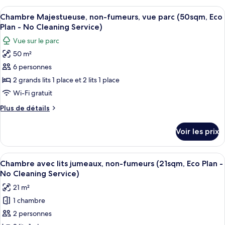
(63sqm,
type
Afficher
Une chambre d’hôtel équipée d’un lit,
Eco
13
de
Chambre Majestueuse, non-fumeurs, vue parc (50sqm, Eco
toutes
Plan
chambre
Plan - No Cleaning Service)
Chambre
les
-
Vue sur le parc
Familiale,
photos
No
non-
50 m²
pour
Cleaning
fumeurs
6 personnes
ce
(63sqm,
Service)
Eco
type
2 grands lits 1 place et 2 lits 1 place
Plan
de
Wi-Fi gratuit
-
chambre :
No
Plus
Plus de détails
Chambre
Cleaning
de
Service)
Majestueuse,
détails
Voir les prix
sur
non-
le
fumeurs,
type
Afficher
Une chambre d’hôtel avec deux lits, un
vue
11
de
Chambre avec lits jumeaux, non-fumeurs (21sqm, Eco Plan -
toutes
chambre
parc
No Cleaning Service)
Chambre
les
(50sqm,
21 m²
Majestueuse,
photos
Eco
non-
1 chambre
pour
Plan
fumeurs,
2 personnes
ce
vue
-
parc