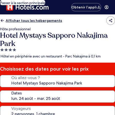
Passer à la section principale
Obtenir l’appli
Afficher tous les hébergements
Hôte professionnel
Hotel Mystays Sapporo Nakajima
Park
Hébergement
4.0 étoiles
Hôtel en périphérie avec un restaurant - Parc Nakajima à 0,1 km
Choisissez des dates pour voir les prix
Où allez-vous ?
Dates
Voyageurs