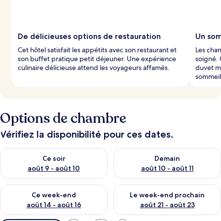
De délicieuses options de restauration
Un som
Cet hôtel satisfait les appétits avec son restaurant et
Les cham
son buffet pratique petit déjeuner. Une expérience
soigné.
culinaire délicieuse attend les voyageurs affamés.
duvet mo
sommeil
Options de chambre
Vérifiez la disponibilité pour ces dates.
Vérifier la disponibilité pour ce soir août 9 - août 10
Vérifier la disponibilité pour 
Ce soir
Demain
août 9 - août 10
août 10 - août 11
Vérifier la disponibilité pour ce week-end août 14 - août 16
Vérifier la disponibilité pour
Ce week-end
Le week-end prochain
août 14 - août 16
août 21 - août 23