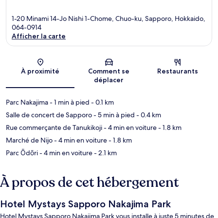
1-20 Minami 14-Jo Nishi 1-Chome, Chuo-ku, Sapporo, Hokkaido,
064-0914
Afficher la carte
Carte
À proximité
Comment se
Restaurants
déplacer
Parc Nakajima
- 1 min à pied
- 0.1 km
Salle de concert de Sapporo
- 5 min à pied
- 0.4 km
Rue commerçante de Tanukikoji
- 4 min en voiture
- 1.8 km
Marché de Nijo
- 4 min en voiture
- 1.8 km
Parc Ōdōri
- 4 min en voiture
- 2.1 km
À propos de cet hébergement
Hotel Mystays Sapporo Nakajima Park
Hotel Mystays Sapporo Nakajima Park vous installe à juste 5 minutes de