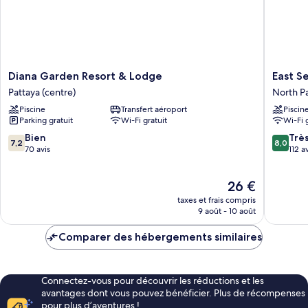
Diana
East
Diana Garden Resort & Lodge
East S
Garden
Sea
Pattaya (centre)
North P
Resort
Paradise
Piscine
Transfert aéroport
Piscin
&
Hotel
Parking gratuit
Wi-Fi gratuit
Wi-Fi 
Lodge
North
Pattaya
Pattaya
7.2
8.0
Bien
Trè
7,2
8,0
(centre)
sur
sur
70 avis
112 a
10,
10,
Bien,
Très
Le
26 €
70 avis
bien,
nouveau
112 avis
taxes et frais compris
prix
9 août - 10 août
est
de
Comparer des hébergements similaires
26 €
Connectez-vous pour découvrir les réductions et les
avantages dont vous pouvez bénéficier. Plus de récompenses
pour plus d’aventures !