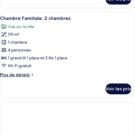
sur
Exécutive
le
type
Afficher
Une chambre d’hôtel moderne avec deux
6
de
Chambre Familiale, 2 chambres
toutes
chambre
Vue sur la ville
Suite
les
Exécutive
119 m²
photos
pour
1 chambre
ce
4 personnes
type
1 grand lit 1 place et 2 lits 1 place
de
Wi-Fi gratuit
chambre :
Plus
Plus de détails
Chambre
de
Familiale,
détails
Voir les prix
2
sur
le
chambres
type
de
chambre
Chambre
Familiale,
2
chambres