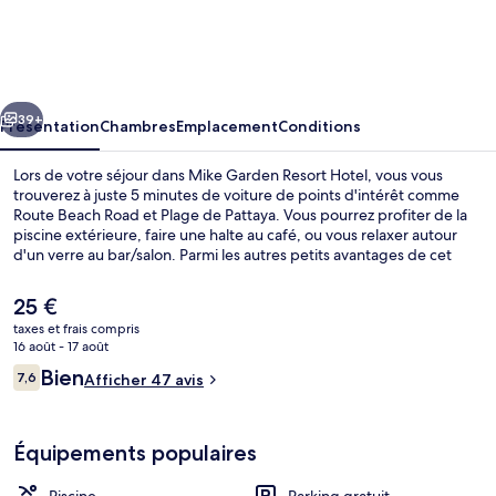
Garden
Resort
Hotel
cédent
Suivant
39+
Présentation
Chambres
Emplacement
Conditions
Lors de votre séjour dans Mike Garden Resort Hotel, vous vous
trouverez à juste 5 minutes de voiture de points d'intérêt comme
Route Beach Road et Plage de Pattaya. Vous pourrez profiter de la
piscine extérieure, faire une halte au café, ou vous relaxer autour
d'un verre au bar/salon. Parmi les autres petits avantages de cet
hébergement figurent une piscine pour enfants, un snack-bar/une
épicerie fine et une terrasse.
Le
25 €
prix
taxes et frais compris
actuel
16 août - 17 août
Piscine extérieure, chaises longues
est
Avis
Bien
7,6
Afficher 47 avis
de
7,6 sur 10
voyageurs
25 €.
Équipements populaires