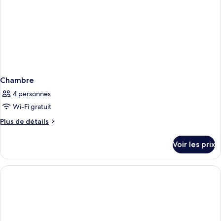
Chambre
4 personnes
Wi-Fi gratuit
Plus
Plus de détails
de
détails
Voir les prix
sur
le
type
de
chambre
Chambre