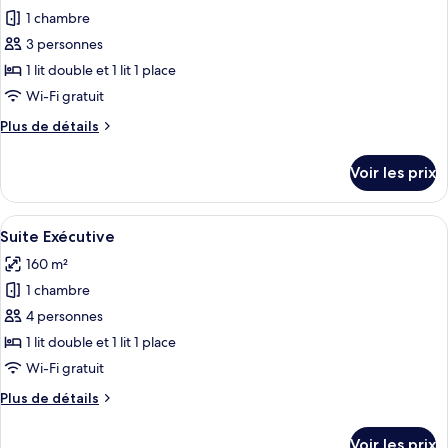
Supérieure
1 chambre
photos
pour
3 personnes
ce
1 lit double et 1 lit 1 place
type
Wi-Fi gratuit
de
Plus
Plus de détails
chambre :
de
Chambre
détails
Voir les prix
sur
Deluxe
le
type
Afficher
Une chambre d’hôtel moderne avec deux
5
de
Suite Exécutive
toutes
chambre
160 m²
Chambre
les
Deluxe
1 chambre
photos
pour
4 personnes
ce
1 lit double et 1 lit 1 place
type
Wi-Fi gratuit
de
Plus
Plus de détails
chambre :
de
Suite
détails
Voir les prix