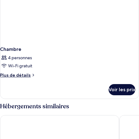
Chambre
4 personnes
Wi-Fi gratuit
Plus
Plus de détails
de
détails
Voir les prix
sur
le
type
Hébergements similaires
de
chambre
Diana Garden Resort & Lodge
East Sea
Chambre