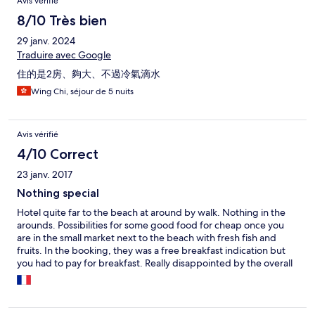
Avis vérifié
8/10 Très bien
29 janv. 2024
Traduire avec Google
住的是2房、夠大、不過冷氣滴水
Wing Chi, séjour de 5 nuits
Avis vérifié
4/10 Correct
23 janv. 2017
Nothing special
Hotel quite far to the beach at around by walk. Nothing in the
arounds. Possibilities for some good food for cheap once you
are in the small market next to the beach with fresh fish and
fruits. In the booking, they was a free breakfast indication but
you had to pay for breakfast. Really disappointed by the overall
experience as nothing was as paid for and discribed in the
announce.