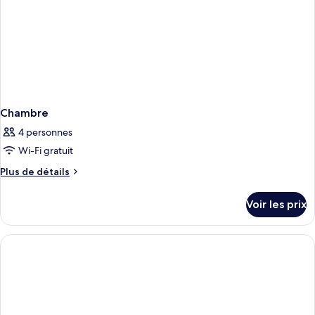
Chambre
4 personnes
Wi-Fi gratuit
Plus
Plus de détails
de
détails
Voir les prix
sur
le
type
de
chambre
Chambre