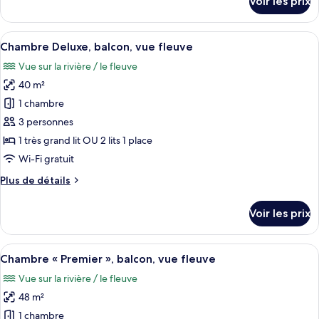
Voir les prix
vue
sur
le
fleuve
type
Afficher
Une chambre d’hôtel moderne avec un g
7
de
Chambre Deluxe, balcon, vue fleuve
toutes
chambre
Vue sur la rivière / le fleuve
Chambre
les
Standard,
40 m²
photos
vue
pour
1 chambre
fleuve
ce
3 personnes
type
1 très grand lit OU 2 lits 1 place
de
Wi-Fi gratuit
chambre :
Plus
Plus de détails
Chambre
de
Deluxe,
détails
Voir les prix
balcon,
sur
le
vue
type
Afficher
Une chambre d’hôtel comprenant un lit
fleuve
7
de
Chambre « Premier », balcon, vue fleuve
toutes
chambre
Vue sur la rivière / le fleuve
Chambre
les
Deluxe,
48 m²
photos
balcon,
pour
1 chambre