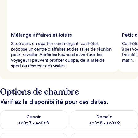
s
p
a
r
l
Mélange affaires et loisirs
Petit 
e
Situé dans un quartier commerçant, cet hôtel
Cet hôte
s
propose un centre d'affaires et des salles de réunion
à ses vo
pour travailler. Après les heures d'ouverture, les
Des déli
v
voyageurs peuvent profiter du spa, de la salle de
matin.
o
sport ou réserver des visites.
y
a
g
e
Options de chambre
u
r
s
Vérifiez la disponibilité pour ces dates.
Vérifier la disponibilité pour ce soir août 7 - août 8
Vérifier la disponibilité pour 
Ce soir
Demain
août 7 - août 8
août 8 - août 9
Vérifier la disponibilité pour ce week-end août 7 - août 9
Vérifier la disponibilité pour 