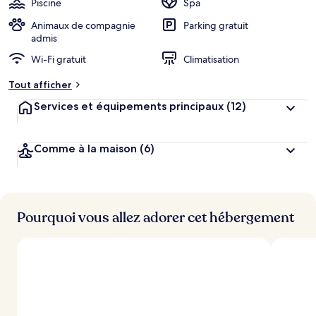
Piscine
Spa
e
r
Animaux de compagnie
Parking gratuit
g
admis
e
Wi-Fi gratuit
Climatisation
m
e
Tout afficher
n
t
Services et équipements principaux
(12)
s
l
Comme à la maison
(6)
e
s
m
i
Pourquoi vous allez adorer cet hébergement
e
u
x
n
o
t
é