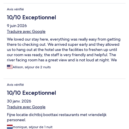
Avis vérifié
10/10 Exceptionnel
9 juin 2026
Traduire avec Google
We loved our stay here, everything was really easy from getting
there to checking out. We arrived super early and they allowed
us to hang out at the hotel use the facilities to freshen up until
our room was ready, the staff is very friendly and helpful. The
river facing room has a great view and is not loud at night. We
booked the deluxe king and our room was spacious,
Allison, séjour de 2 nuits
comfortable and clean. Great stay!
Avis vérifié
10/10 Exceptionnel
30 janv. 2026
Traduire avec Google
Fijne locatie dichtbij boottaxi restaurants met vriendelijk
personeel.
monique, séjour de 1 nuit