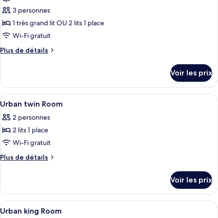
vue
ce
fleuve
3 personnes
type
1 très grand lit OU 2 lits 1 place
de
Wi-Fi gratuit
chambre :
Plus
Plus de détails
Chambre
de
«
détails
Voir les prix
Premier
sur
le
»,
type
Afficher
Minibar, coffres-forts dans les chambre
balcon,
3
de
Urban twin Room
toutes
vue
chambre
2 personnes
Chambre
les
fleuve
«
2 lits 1 place
photos
Premier
pour
Wi-Fi gratuit
»,
ce
balcon,
Plus
Plus de détails
vue
type
de
fleuve
détails
de
Voir les prix
sur
chambre :
le
Urban
type
Afficher
Minibar, coffres-forts dans les chambre
4
twin
de
Urban king Room
toutes
chambre