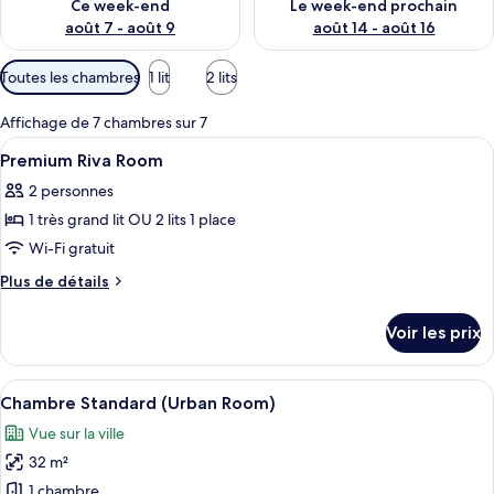
Ce week-end
Le week-end prochain
août 7 - août 9
août 14 - août 16
Filtres
Toutes les chambres
1 lit
2 lits
disponibles
pour
Affichage de 7 chambres sur 7
les
Afficher
Minibar, coffres-forts dans les chambre
4
Premium Riva Room
chambres
toutes
2 personnes
les
1 très grand lit OU 2 lits 1 place
photos
pour
Wi-Fi gratuit
ce
Plus
Plus de détails
type
de
détails
de
Voir les prix
sur
chambre :
le
Premium
type
Afficher
Une chambre d’hôtel avec un lit, un bu
7
Riva
de
Chambre Standard (Urban Room)
toutes
chambre
Room
Vue sur la ville
Premium
les
Riva
32 m²
photos
Room
pour
1 chambre