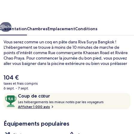
Surya
Bangkok
cédent
Suivant
67+
Présentation
Chambres
Emplacement
Conditions
Vous serez comme un coq en pâte dans Riva Surya Bangkok !
L'hébergement se trouve à moins de 10 minutes de marche de
points d'intérêt comme Rue commerçante Khaosan Road et Rivière
Chao Praya. Pour commencer la journée du bon pied, vous pouvez
aller vous baigner dans la piscine extérieure ou bien vous prélasser
au spa grâce à des massages. Cet hôtel boutique se trouve à moins
de 5 minutes en voiture de Grand Palais et de Temple Wat Pho. Les
Le
104 €
autres voyageurs ne disent que du bien en ce qui concerne le
prix
taxes et frais compris
personnel attentionné.
actuel
6 sept. - 7 sept.
Piscine extérieure, parasols de plage, 
est
Avis
9,6
Coup de cœur
de
voyageurs
L
sur
Les hébergements les mieux notés par les voyageurs
104 €.
e
Afficher 1 000 avis
10,
s
Coup
de
Équipements populaires
h
cœur
é
b