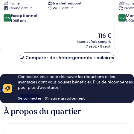
Piscine
Transfert aéroport
Piscin
Hotel
Tower
Parking gratuit
Wi-Fi gratuit
Transf
Berges
Centre-
de
ville
9.6
9.2
Exceptionnel
Mer
9,6
9,2
Bangkok
de
sur
sur
1 085 avis
3 000
Bangko
10,
10,
Exceptionnel,
Merveill
Le
116 €
1 085 avis
3 000 av
nouveau
taxes et frais compris
prix
7 sept. - 8 sept.
est
de
Comparer des hébergements similaires
116 €
Connectez-vous pour découvrir les réductions et les
avantages dont vous pouvez bénéficier. Plus de récompenses
pour plus d’aventures !
Se connecter
S’inscrire gratuitement
À propos du quartier