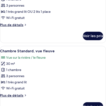
ce
3 personnes
type
1 très grand lit OU 2 lits 1 place
de
Wi-Fi gratuit
chambre :
Plus
Plus de détails
Chambre
de
Standard
détails
Voir les prix
(Urban
sur
le
Room)
type
Afficher
Une chambre d’hôtel avec un lit, un bu
5
de
Chambre Standard, vue fleuve
toutes
chambre
Vue sur la rivière / le fleuve
Chambre
les
Standard
30 m²
photos
(Urban
pour
1 chambre
Room)
ce
3 personnes
type
1 très grand lit
de
Wi-Fi gratuit
chambre :
Plus
Plus de détails
Chambre
de
Standard,
détails