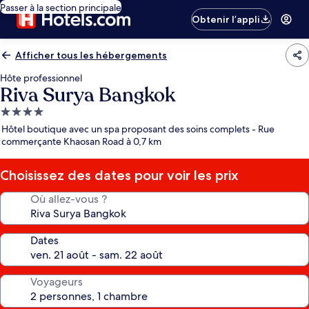
Passer à la section principale
Obtenir l’appli
Afficher tous les hébergements
Hôte professionnel
Riva Surya Bangkok
Hébergement
4.0 étoiles
Hôtel boutique avec un spa proposant des soins complets - Rue
commerçante Khaosan Road à 0,7 km
Choisissez des dates pour voir les prix
Où allez-vous ?
Dates
Voyageurs