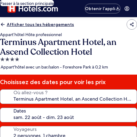
Passer à la section principale
Obtenir l’appli
Afficher tous les hébergements
Appart’hôtel
·
Hôte professionnel
Terminus Apartment Hotel, an
Ascend Collection Hotel
Hébergement
4.0 étoiles
Appart'hôtel avec un bar/salon - Foreshore Park à 0,2 km
Choisissez des dates pour voir les prix
Où allez-vous ?
Dates
Voyageurs