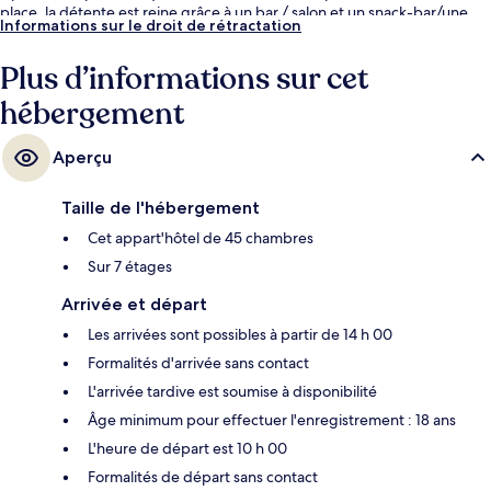
place, la détente est reine grâce à un bar / salon et un snack-bar/une
Informations sur le droit de rétractation
épicerie fine ! appartements offrent par ailleurs de petits plus comme
une cuisine et un lave-linge/sèche-linge. Pratique, non ? Les autres
Plus d’informations sur cet
voyageurs ne disent que du bien en ce qui concerne le personnel
attentionné.
hébergement
Aperçu
Taille de l'hébergement
Cet appart'hôtel de 45 chambres
Sur 7 étages
Arrivée et départ
Les arrivées sont possibles à partir de 14 h 00
Formalités d'arrivée sans contact
L'arrivée tardive est soumise à disponibilité
Âge minimum pour effectuer l'enregistrement : 18 ans
L'heure de départ est 10 h 00
Formalités de départ sans contact