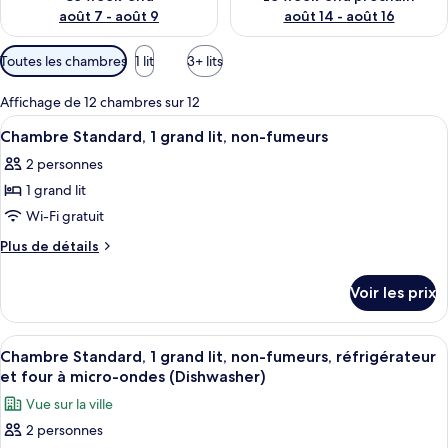
août 7 - août 9
août 14 - août 16
Filtres
Toutes les chambres
1 lit
3+ lits
disponibles
pour
Affichage de 12 chambres sur 12
les
Afficher
Un lit avec une literie blanche, une t
6
Chambre Standard, 1 grand lit, non-fumeurs
chambres
toutes
2 personnes
les
1 grand lit
photos
pour
Wi-Fi gratuit
ce
Plus
Plus de détails
type
de
détails
de
Voir les prix
sur
chambre :
le
Chambre
type
Afficher
Une chambre d’hôtel avec un grand lit
4
Standard,
de
Chambre Standard, 1 grand lit, non-fumeurs, réfrigérateur
toutes
chambre
1
et four à micro-ondes (Dishwasher)
Chambre
les
grand
Vue sur la ville
Standard,
photos
lit,
1
2 personnes
pour
grand
non-