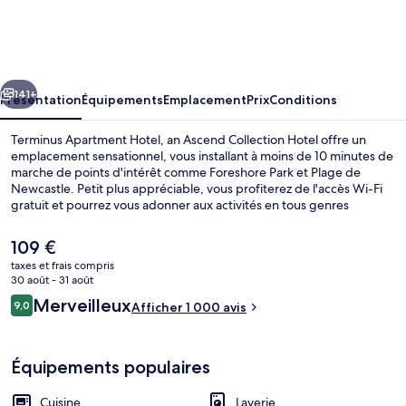
Apartment
Hotel,
an
cédent
Suivant
Ascend
141+
Présentation
Équipements
Emplacement
Prix
Conditions
Collection
Terminus Apartment Hotel, an Ascend Collection Hotel offre un
Hotel
emplacement sensationnel, vous installant à moins de 10 minutes de
marche de points d'intérêt comme Foreshore Park et Plage de
Newcastle. Petit plus appréciable, vous profiterez de l'accès Wi-Fi
gratuit et pourrez vous adonner aux activités en tous genres
proposées à proximité, parmi lesquelles de la randonnée à pied ou à
vélo. Sur place, la détente est reine grâce à un bar / salon et un
Le
109 €
snack-bar/une épicerie fine ! appartements offrent par ailleurs de
prix
taxes et frais compris
petits plus comme une cuisine et un lave-linge/sèche-linge.
actuel
30 août - 31 août
Pratique, non ? Les autres voyageurs ne disent que du bien en ce
Appartement Supérieur, 2 chambres, vue
est
Avis
qui concerne le personnel attentionné.
Merveilleux
9,0
Afficher 1 000 avis
de
9,0 sur 10
voyageurs
109 €.
Équipements populaires
Cuisine
Laverie