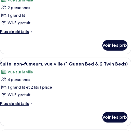
Vue sur la ville
Suite,
les
non-
1
2 personnes
photos
fumeurs
grand
pour
1 grand lit
lit,
ce
non-
Wi-Fi gratuit
fumeurs
type
Plus
Plus de détails
de
de
chambre :
détails
Voir les prix
sur
Suite,
le
1
type
Afficher
Un lit bien fait, avec du linge de lit b
grand
5
de
Suite, non-fumeurs, vue ville (1 Queen Bed & 2 Twin Beds)
toutes
chambre
lit,
Vue sur la ville
Suite,
les
non-
1
4 personnes
photos
fumeurs
grand
pour
1 grand lit et 2 lits 1 place
(Upgrade)
lit,
ce
non-
Wi-Fi gratuit
fumeurs
type
Plus
Plus de détails
(Upgrade)
de
de
chambre :
détails
Voir les prix
sur
Suite,
le
non-
type