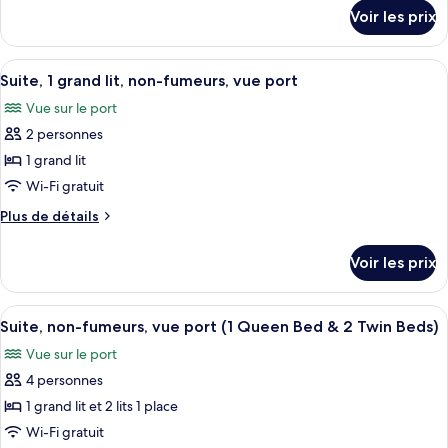
chambre :
détails
Bed
Twin
Voir les prix
sur
Suite,
&
Beds)
le
2
non-
type
Twin
Afficher
Un salon moderne avec un canapé de co
fumeurs
5
de
Suite, 1 grand lit, non-fumeurs, vue port
Beds)
toutes
chambre
(1
Vue sur le port
Suite,
les
Queen
non-
2 personnes
photos
Bed
fumeurs
pour
1 grand lit
&
(1
ce
Queen
Wi-Fi gratuit
2
Bed
type
Twin
Plus
Plus de détails
&
de
de
Beds)
2
chambre :
détails
Twin
Voir les prix
sur
Suite,
Beds)
le
1
type
Afficher
Un balcon avec une table et des chaise
grand
9
de
Suite, non-fumeurs, vue port (1 Queen Bed & 2 Twin Beds)
toutes
chambre
lit,
Vue sur le port
Suite,
les
non-
1
4 personnes
photos
fumeurs,
grand
pour
1 grand lit et 2 lits 1 place
vue
lit,
ce
non-
Wi-Fi gratuit
port