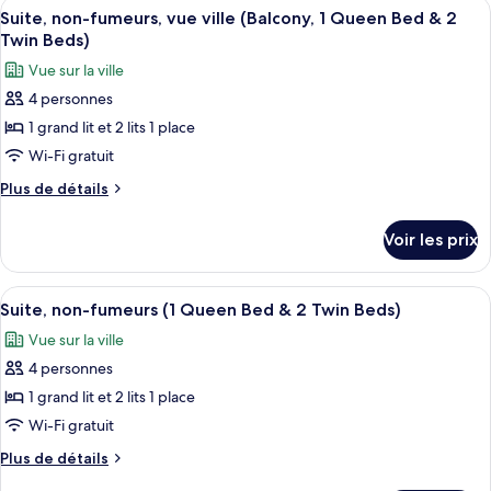
Afficher
Un salon moderne avec un canapé, une t
fumeurs,
10
de
Suite, non-fumeurs, vue ville (Balcony, 1 Queen Bed & 2
toutes
chambre
vue
Twin Beds)
Suite,
les
ville
Vue sur la ville
non-
photos
(1
fumeurs,
4 personnes
pour
Queen
vue
1 grand lit et 2 lits 1 place
ce
ville
Bed
(1
type
Wi-Fi gratuit
&
Queen
de
2
Plus
Plus de détails
Bed
chambre :
de
&
Twin
détails
Suite,
2
Beds)
Voir les prix
sur
Twin
non-
le
Beds)
fumeurs,
type
Afficher
Suite, non-fumeurs (1 Queen Bed & 2 T
8
vue
de
Suite, non-fumeurs (1 Queen Bed & 2 Twin Beds)
toutes
chambre
ville
Vue sur la ville
Suite,
les
(Balcony,
non-
4 personnes
photos
1
fumeurs,
pour
1 grand lit et 2 lits 1 place
vue
Queen
ce
ville
Wi-Fi gratuit
Bed
(Balcony,
type
&
Plus
Plus de détails
1
de
de
2
Queen