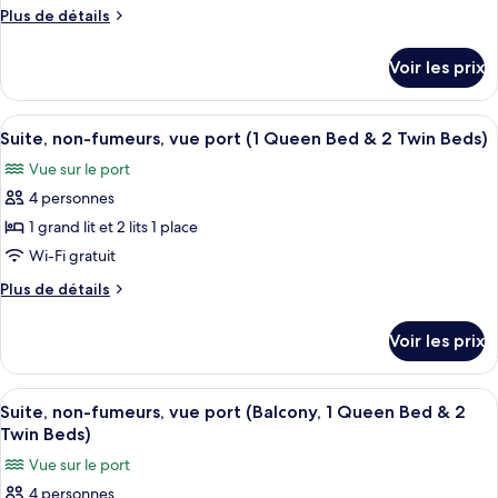
fumeurs,
type
Plus
Plus de détails
vue
de
de
port
chambre :
détails
Voir les prix
sur
Suite,
le
non-
type
Afficher
Un salon moderne avec un canapé beige
fumeurs,
7
de
Suite, non-fumeurs, vue port (1 Queen Bed & 2 Twin Beds)
toutes
chambre
vue
Vue sur le port
Suite,
les
port
non-
4 personnes
photos
(1
fumeurs,
pour
1 grand lit et 2 lits 1 place
Queen
vue
ce
port
Wi-Fi gratuit
Bed
(1
type
&
Plus
Plus de détails
Queen
de
de
2
Bed
chambre :
détails
&
Twin
Voir les prix
sur
Suite,
2
Beds)
le
Twin
non-
type
Beds)
Afficher
Une chambre d’hôtel avec un grand lit,
fumeurs,
10
de
Suite, non-fumeurs, vue port (Balcony, 1 Queen Bed & 2
toutes
chambre
vue
Twin Beds)
Suite,
les
port
Vue sur le port
non-
photos
(1
fumeurs,
4 personnes