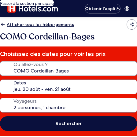
Passer à la section principale
Obtenir l’appli
Afficher tous les hébergements
COMO Cordeillan‑Bages
Choisissez des dates pour voir les prix
Où allez-vous ?
Dates
Voyageurs
Rechercher