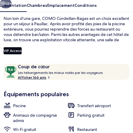
32+
Présentation
Chambres
Emplacement
Conditions
Non loin d'une gare, COMO Cordeillan‑Bages est un choix excellent
pour un séjour à Pauillac. Après avoir profité des joies de la piscine
extérieure, vous pourrez reprendre des forces au restaurant ou
vous détendre bar/salon. Parmi les autres avantages de cet hôtel de
luxe, on trouve une exploitation viticole attenante, une salle de
fitness et un sauna, l'idéal pour des vacances sans soucis.
VIP Access
Avis
9,6
Coup de cœur
Extérieur
voyageurs
L
sur
Les hébergements les mieux notés par les voyageurs
e
Afficher 166 avis
10,
s
Coup
de
Équipements populaires
h
cœur
é
b
Piscine
Transfert aéroport
e
r
Animaux de compagnie
Parking gratuit
g
admis
e
Wi-Fi gratuit
Restaurant
m