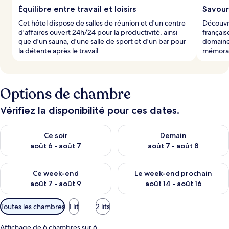
l
Équilibre entre travail et loisirs
Savoure
e
Cet hôtel dispose de salles de réunion et d'un centre
Découvre
s
d'affaires ouvert 24h/24 pour la productivité, ainsi
français
que d'un sauna, d'une salle de sport et d'un bar pour
domaine 
v
la détente après le travail.
mémorabl
o
y
a
g
Options de chambre
e
u
r
Vérifiez la disponibilité pour ces dates.
s
Vérifier la disponibilité pour ce soir août 6 - août 7
Vérifier la disponibilité pour 
Ce soir
Demain
août 6 - août 7
août 7 - août 8
Vérifier la disponibilité pour ce week-end août 7 - août 9
Vérifier la disponibilité pour 
Ce week-end
Le week-end prochain
août 7 - août 9
août 14 - août 16
Filtres
Toutes les chambres
1 lit
2 lits
disponibles
pour
Affichage de 6 chambres sur 6