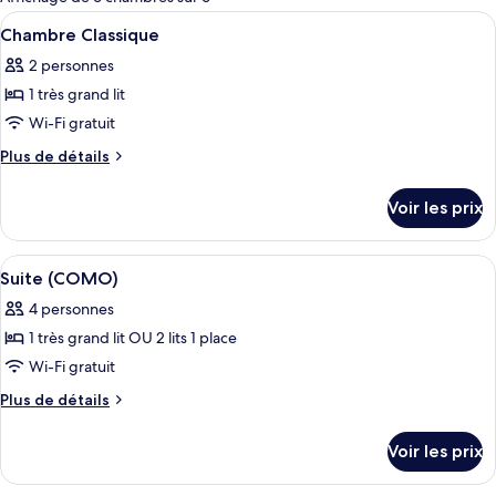
les
Afficher
Literie de qualité supérieure, minibar,
3
Chambre Classique
chambres
toutes
2 personnes
les
1 très grand lit
photos
pour
Wi-Fi gratuit
ce
Plus
Plus de détails
type
de
détails
de
Voir les prix
sur
chambre :
le
Chambre
type
Afficher
Literie de qualité supérieure, minibar,
1
Classique
de
Suite (COMO)
toutes
chambre
4 personnes
Chambre
les
Classique
1 très grand lit OU 2 lits 1 place
photos
pour
Wi-Fi gratuit
ce
Plus
Plus de détails
type
de
détails
de
Voir les prix
sur
chambre :
le
Suite