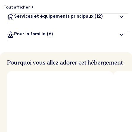
e
Tout afficher
n
t
Services et équipements principaux
(12)
s
l
Pour la famille
(6)
e
s
m
i
Pourquoi vous allez adorer cet hébergement
e
u
x
n
o
t
é
s
p
a
r