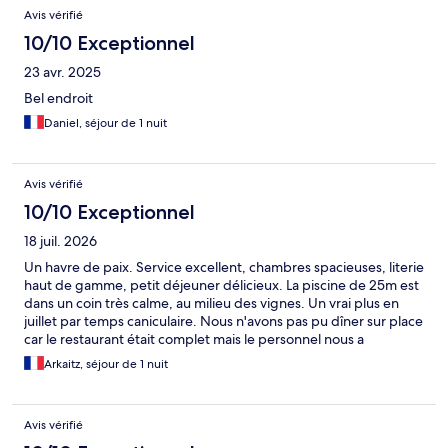
Avis
Avis vérifié
10/10 Exceptionnel
23 avr. 2025
Bel endroit
Daniel, séjour de 1 nuit
Avis vérifié
10/10 Exceptionnel
18 juil. 2026
Un havre de paix. Service excellent, chambres spacieuses, literie
haut de gamme, petit déjeuner délicieux. La piscine de 25m est
dans un coin très calme, au milieu des vignes. Un vrai plus en
juillet par temps caniculaire. Nous n'avons pas pu dîner sur place
car le restaurant était complet mais le personnel nous a
recommandé d'autres tables de qualité à proximité. Un 10/10
Arkaitz, séjour de 1 nuit
pour tout le personnel pour leur bienveillance de tous les
instants. Nous y reviendrons avec grand plaisir.
Avis vérifié