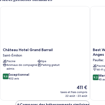
Junior,
de
chambre
terrasse
Château Hotel Grand Barrail
Best Wes
Suite
Junior,
terrasse
Château
Best
Château Hotel Grand Barrail
Best W
Hotel
Western
Anges
Saint-Émilion
Grand
Premier
Pauillac
Piscine
Spa
Barrail
Hotel
Animaux de compagnie
Parking gratuit
Saint-
des
Piscin
admis
Wi-Fi 
Émilion
Vignes
9.6
Exceptionnel
et
9.2
Mer
9,6
9,2
sur
402 avis
des
sur
45 av
10,
Anges
10,
Le
411 €
Exceptionnel,
Pauillac
Merveill
nouveau
402 avis
45 avis
taxes et frais compris
prix
22 août - 23 août
est
de
Comparer des hébergements similaires