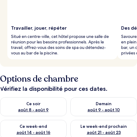
Travailler, jouer, répéter
Des dél
Situé en centre-ville, cet hôtel propose une salle de
Savourez
réunion pour les besoins professionnels. Après le
en plein
travail, offrez-vous des soins de spa ou détendez-
bar, un 
vous au bar de la piscine.
privées 
Options de chambre
Vérifiez la disponibilité pour ces dates.
Vérifier la disponibilité pour ce soir août 8 - août 9
Vérifier la disponibilité pour 
Ce soir
Demain
août 8 - août 9
août 9 - août 10
Vérifier la disponibilité pour ce week-end août 14 - août 16
Vérifier la disponibilité pour
Ce week-end
Le week-end prochain
août 14 - août 16
août 21 - août 23