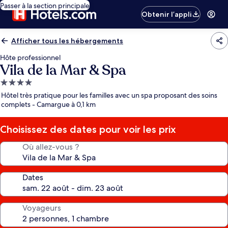
Passer à la section principale
Obtenir l’appli
Afficher tous les hébergements
Hôte professionnel
Vila de la Mar & Spa
Hébergement
4.0 étoiles
Hôtel très pratique pour les familles avec un spa proposant des soins
complets - Camargue à 0,1 km
Choisissez des dates pour voir les prix
Où allez-vous ?
Dates
Voyageurs