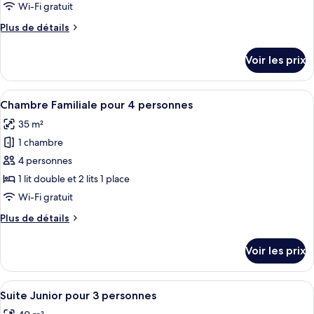
ce
Wi-Fi gratuit
type
Plus
Plus de détails
de
de
chambre :
détails
Voir les prix
sur
Chambre
le
Supérieure
type
Afficher
Une chambre avec un lit, une table en b
10
de
Chambre Familiale pour 4 personnes
toutes
chambre
35 m²
Chambre
les
Supérieure
1 chambre
photos
pour
4 personnes
ce
1 lit double et 2 lits 1 place
type
Wi-Fi gratuit
de
Plus
Plus de détails
chambre :
de
Chambre
détails
Voir les prix
sur
Familiale
le
pour
type
Afficher
Une chambre d’hôtel comprenant un lit
4
7
de
Suite Junior pour 3 personnes
toutes
personnes
chambre