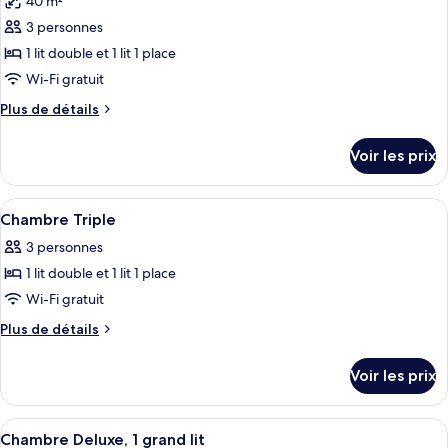
40 m²
Chambre
les
Familiale
3 personnes
photos
pour
pour
1 lit double et 1 lit 1 place
4
ce
personnes
Wi-Fi gratuit
type
Plus
Plus de détails
de
de
chambre :
détails
Voir les prix
sur
Suite
le
Junior
type
Afficher
Une chambre d’hôtel avec un grand lit, 
pour
8
de
Chambre Triple
toutes
chambre
3
3 personnes
Suite
les
personnes
Junior
1 lit double et 1 lit 1 place
photos
pour
pour
Wi-Fi gratuit
3
ce
personnes
Plus
Plus de détails
type
de
détails
de
Voir les prix
sur
chambre :
le
Chambre
type
Afficher
Une chambre d’hôtel moderne dotée d’un
8
Triple
de
Chambre Deluxe, 1 grand lit