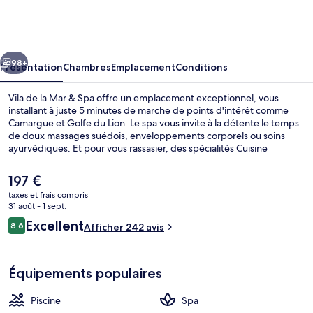
de
la
Mar
cédent
Suivant
&
98+
Présentation
Chambres
Emplacement
Conditions
Spa
Vila de la Mar & Spa offre un emplacement exceptionnel, vous
installant à juste 5 minutes de marche de points d'intérêt comme
Camargue et Golfe du Lion. Le spa vous invite à la détente le temps
de doux massages suédois, enveloppements corporels ou soins
ayurvédiques. Et pour vous rassasier, des spécialités Cuisine
française vous sont servies à l'établissement Restaurant La Vila, qui
est ouvert à l'heure du dîner. Au menu des petits plus offerts sur
Le
197 €
place, on trouve une piscine extérieure, un bar en bord de piscine
prix
taxes et frais compris
et une salle de fitness. Sympa non ?
actuel
31 août - 1 sept.
Chambre Supérieure | Literie de qualit
est
Avis
Excellent
8,6
Afficher 242 avis
de
8,6 sur 10
voyageurs
197 €.
Équipements populaires
Piscine
Spa