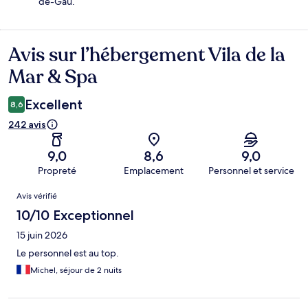
de-Gau.
Avis sur l’hébergement Vila de la
Avis
Mar & Spa
Excellent
8,6
242 avis
9,0
8,6
9,0
Propreté
Emplacement
Personnel et service
Avis
Avis vérifié
10/10 Exceptionnel
15 juin 2026
Le personnel est au top.
Michel, séjour de 2 nuits