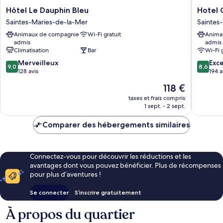
Hôtel
Hotel
Hôtel Le Dauphin Bleu
Hotel 
Le
Camille
Saintes-Maries-de-la-Mer
Saintes
Dauphin
Saintes-
Animaux de compagnie
Wi-Fi gratuit
Anima
Bleu
Maries-
admis
admis
Saintes-
de-
Climatisation
Bar
Wi-Fi 
Maries-
la-
9.0
8.6
de-
Merveilleux
Mer
Exce
9,0
8,6
sur
sur
la-
128 avis
194 a
10,
10,
Mer
Le
118 €
Merveilleux,
Excellen
nouveau
128 avis
194 avis
taxes et frais compris
prix
1 sept. - 2 sept.
est
de
Comparer des hébergements similaires
118 €
Connectez-vous pour découvrir les réductions et les
avantages dont vous pouvez bénéficier. Plus de récompenses
pour plus d’aventures !
Se connecter
S’inscrire gratuitement
À propos du quartier