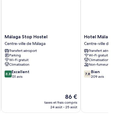
Málaga
Hotel
Málaga Stop Hostel
Hotel Málaga City Su
Stop
Málaga
Centre-ville de Málaga
Centre-ville de Málaga
Hostel
City
Transfert aéroport
Transfert aéroport
Centre-
Suites
Parking
Wi-Fi gratuit
ville
Centre-
Wi-Fi gratuit
Climatisation
de
ville
Climatisation
Non-fumeurs
Málaga
de
8.8
7.8
Excellent
Bien
Málaga
8,8
7,8
sur
sur
131 avis
209 avis
10,
10,
Excellent,
Bien,
131 avis
209 avis
Le
86 €
au
nouveau
taxes et frais compris
tax
prix
24 août - 25 août
est
de
86 €