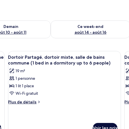
sponibilité pour demain août 10 - août 11
Vérifier la disponibilité pour ce week
Demain
Ce week-end
ût 10 - août 11
août 14 - août 16
lits, une petite table avec une lampe et des œuvres d’art accrochées au mur
Afficher
Une chambre de dortoir avec des lits 
A
5
ne
Dortoir Partagé, dortoir mixte, salle de bains
Do
toutes
t
commune (1 bed in a dormitory up to 6 people)
c
les
le
19 m²
photos
p
1 personne
pour
p
1 lit 1 place
ce
c
type
t
Wi-Fi gratuit
de
d
Plus
Pl
Plus de détails
Pl
chambre :
c
de
d
détails
dé
Dortoir
D
sur
su
Partagé,
P
le
le
dortoir
f
type
ty
x
Voir les prix