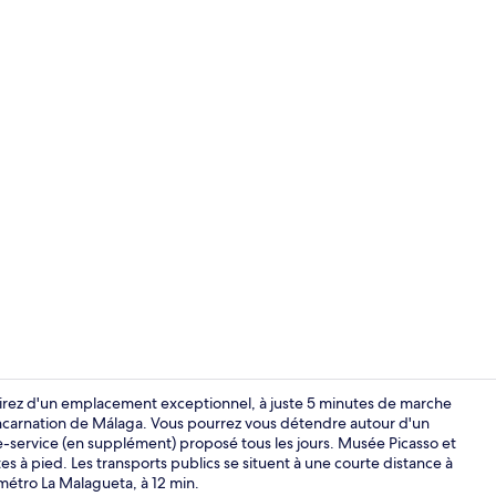
Coin séjour
jouirez d'un emplacement exceptionnel, à juste 5 minutes de marche
'Incarnation de Málaga. Vous pourrez vous détendre autour d'un
re-service (en supplément) proposé tous les jours. Musée Picasso et
Coin séjour
es à pied. Les transports publics se situent à une courte distance à
 métro La Malagueta, à 12 min.