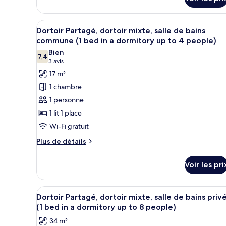
sur
jumeaux,
le
salle
type
Afficher
Un couloir étroit avec un plan
6
de
de
Dortoir Partagé, dortoir mixte, salle de bains
toutes
chambre
commune (1 bed in a dormitory up to 4 people)
bains
Chambre
les
Bien
commune
avec
7,4
photos
7,4 sur 10
(3 avis)
3 avis
lits
pour
17 m²
jumeaux,
ce
salle
1 chambre
de
type
1 personne
bains
de
commune
1 lit 1 place
chambre :
Wi-Fi gratuit
Dortoir
Partagé,
Plus
Plus de détails
de
dortoir
détails
mixte,
Voir les pri
sur
salle
le
de
type
Afficher
Une chambre avec un lit superp
8
de
Dortoir Partagé, dortoir mixte, salle de bains priv
bains
toutes
chambre
(1 bed in a dormitory up to 8 people)
commune
Dortoir
les
(1
34 m²
Partagé,