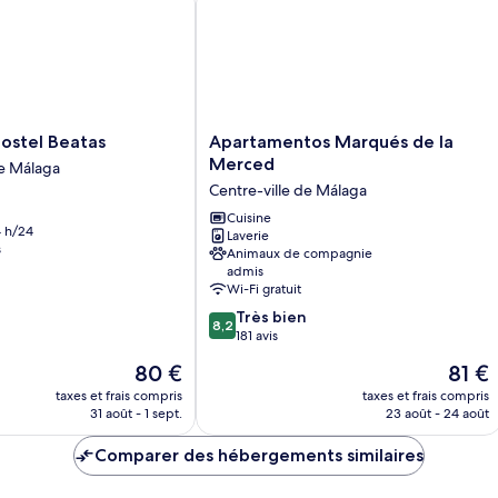
dormitory
to
up
12
to
people)
12
people)
Apartamentos
ostel Beatas
Apartamentos Marqués de la
Marqués
Merced
de Málaga
de
Centre-ville de Málaga
la
Merced
Cuisine
 h/24
Laverie
Centre-
s
Animaux de compagnie
ville
admis
de
Wi-Fi gratuit
Málaga
8.2
Très bien
8,2
sur
181 avis
10,
Le
Le
80 €
81 €
Très
nouveau
nouve
bien,
taxes et frais compris
taxes et frais compris
prix
prix
31 août - 1 sept.
23 août - 24 août
181 avis
est
est
de
de
Comparer des hébergements similaires
80 €
81 €