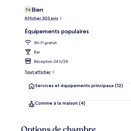
Avis
Bien
7,6
7,6 sur 10
voyageurs
Afficher 303 avis
Terrasse/Pati
Équipements populaires
Wi-Fi gratuit
Bar
Réception 24 h/24
Tout afficher
Services et équipements principaux
(12)
Comme à la maison
(4)
Options de chambre