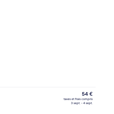
Extérieur
Le
54 €
prix
taxes et frais compris
actuel
3 sept. - 4 sept.
Petit déjeuner en libre-service servi t
est
de