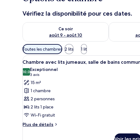
Vérifiez la disponibilité pour ces dates.
Vérifier la disponibilité pour ce soir août 9 - août 10
Vérifier la di
Ce soir
août 9 - août 10
ao
Filtres
Toutes les chambres
2 lits
1 lit
disponibles
Afficher
Une chambre d’hôtel avec deux 
pour
5
Chambre avec lits jumeaux, salle de bains commu
toutes
les
Exceptionnel
les
10,0
chambres
10,0 sur 10
(3 avis)
3 avis
photos
15 m²
pour
1 chambre
ce
2 personnes
type
2 lits 1 place
de
Wi-Fi gratuit
chambre :
Chambre
Plus
Plus de détails
avec
de
détails
lits
Voir les pri