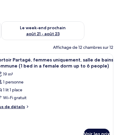
-end août 14 - août 16
Vérifier la disponibilité pour le week-end prochain août 21 - 
Le week-end prochain
août 21 - août 23
Affichage de 12 chambres sur 12
.
superposés, une fenêtre et une porte.
fficher
Une chambre de dortoir avec des lits superpo
5
rtoir Partagé, femmes uniquement, salle de bains
outes
ommune (1 bed in a female dorm up to 6 people)
s
19 m²
hotos
1 personne
our
1 lit 1 place
e
ype
Wi-Fi gratuit
e
us
us de détails
hambre :
e
tails
ortoir
r
artagé,
emmes
pe
Voir les prix