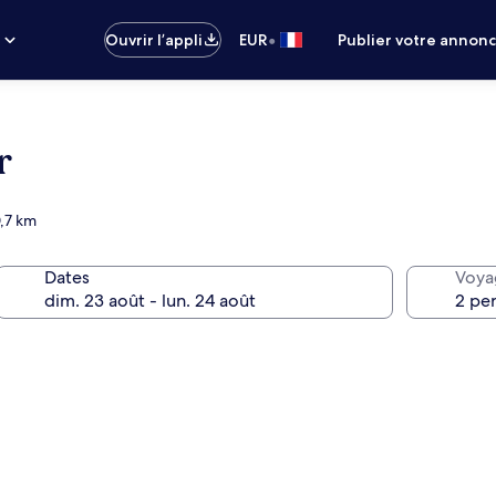
•
s
Ouvrir l’appli
EUR
Publier votre annon
r
0,7 km
Dates
Voya