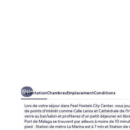
Hostels
City
Center
61+
Présentation
Chambres
Emplacement
Conditions
Lors de votre séjour dans Feel Hostels City Center, vous 
de points d'intérêt comme Calle Larios et Cathédrale de l
verre au bar/salon et profiterez d'un petit déjeuner en lib
Port de Malaga se trouvent par ailleurs à moins de 10 minut
pied : Station de métro La Marina est à 7 min et Station de