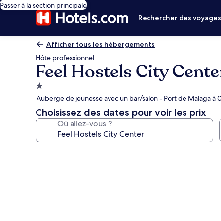
Passer à la section principale
Rechercher des voyage
Afficher tous les hébergements
Hôte professionnel
Feel Hostels City Cente
Hébergement
1.0 étoile
Auberge de jeunesse avec un bar/salon - Port de Malaga à 
Choisissez des dates pour voir les prix
Où allez-vous ?
Galerie
photos
de
l’hébergement
Feel