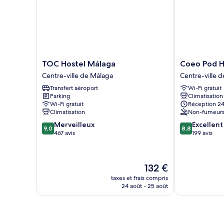
dormitory
to
up
8
to
people)
8
people)
TOC
Coeo
TOC Hostel Málaga
Coeo Pod H
Hostel
Pod
Centre-ville de Málaga
Centre-ville 
Málaga
Hostel
Transfert aéroport
Wi-Fi gratuit
Centre-
Beatas
Parking
Climatisation
ville
Centre-
Wi-Fi gratuit
Réception 24
de
ville
Climatisation
Non-fumeur
Málaga
de
9.0
8.8
Merveilleux
Excellent
Málaga
9,0
8,8
sur
sur
467 avis
199 avis
10,
10,
Merveilleux,
Excellent,
467 avis
199 avis
Le
132 €
nouveau
taxes et frais compris
prix
24 août - 25 août
est
de
132 €