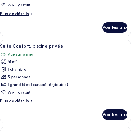
de
Wi-Fi gratuit
chambre :
Plus
Plus de détails
Suite
de
Signature,
détails
Voir les prix
piscine
sur
le
privée
type
Afficher
Un espace piscine moderne avec une ea
27
de
Suite Confort, piscine privée
toutes
chambre
Vue sur la mer
Suite
les
Signature,
61 m²
photos
piscine
pour
1 chambre
privée
ce
5 personnes
type
1 grand lit et 1 canapé-lit (double)
de
Wi-Fi gratuit
chambre :
Plus
Plus de détails
Suite
de
Confort,
détails
Voir les prix
piscine
sur
le
privée
type