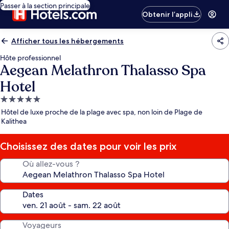
Passer à la section principale
Obtenir l’appli
Afficher tous les hébergements
Hôte professionnel
Aegean Melathron Thalasso Spa
Hotel
Hébergement
5.0 étoiles
Hôtel de luxe proche de la plage avec spa, non loin de Plage de
Kalithea
Choisissez des dates pour voir les prix
Où allez-vous ?
Dates
Voyageurs