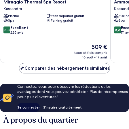
Miraggio
Ammon
Miraggio Thermal Spa Resort
Ammon 
Thermal
Zeus
Kassandra
Kassand
Spa
Luxury
Piscine
Petit déjeuner gratuit
Piscin
Resort
Beach
Spa
Parking gratuit
Spa
Kassandra
Hotel
Kassand
8.8
8.6
Excellent
Exce
8,8
8,6
sur
sur
225 avis
111 av
10,
10,
Excellent,
Excellen
Le
509 €
225 avis
111 avis
nouveau
taxes et frais compris
prix
16 août - 17 août
est
de
Comparer des hébergements similaires
509 €
Connectez-vous pour découvrir les réductions et les
avantages dont vous pouvez bénéficier. Plus de récompenses
pour plus d’aventures !
Se connecter
S’inscrire gratuitement
À propos du quartier