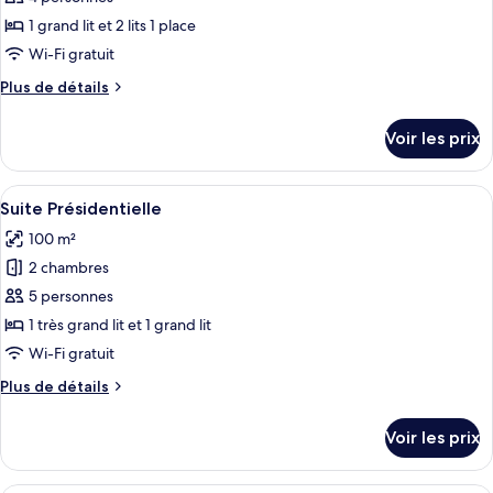
mer
ce
1 grand lit et 2 lits 1 place
type
Wi-Fi gratuit
de
Plus
Plus de détails
chambre :
de
Suite
détails
Voir les prix
sur
Supérieure,
le
piscine
type
Afficher
Suite Présidentielle | Coffres-forts da
privée
13
de
Suite Présidentielle
toutes
chambre
100 m²
Suite
les
Supérieure,
2 chambres
photos
piscine
pour
5 personnes
privée
ce
1 très grand lit et 1 grand lit
type
Wi-Fi gratuit
de
Plus
Plus de détails
chambre :
de
Suite
détails
Voir les prix
sur
Présidentielle
le
type
Une chambre d’hôtel avec une commode 