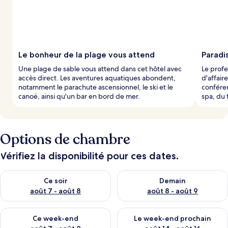
Le bonheur de la plage vous attend
Paradis
Une plage de sable vous attend dans cet hôtel avec
Le profe
accès direct. Les aventures aquatiques abondent,
d'affair
notamment le parachute ascensionnel, le ski et le
conféren
canoë, ainsi qu'un bar en bord de mer.
spa, du 
Options de chambre
Vérifiez la disponibilité pour ces dates.
Vérifier la disponibilité pour ce soir août 7 - août 8
Vérifier la disponibilité pour 
Ce soir
Demain
août 7 - août 8
août 8 - août 9
Vérifier la disponibilité pour ce week-end août 7 - août 9
Vérifier la disponibilité pour 
Ce week-end
Le week-end prochain