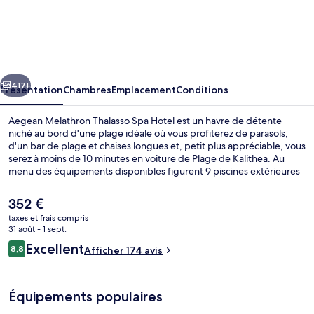
Aegean
Melathron
Thalasso
Spa
cédent
Suivant
Hotel
417+
Présentation
Chambres
Emplacement
Conditions
Aegean Melathron Thalasso Spa Hotel est un havre de détente
niché au bord d'une plage idéale où vous profiterez de parasols,
d'un bar de plage et chaises longues et, petit plus appréciable, vous
serez à moins de 10 minutes en voiture de Plage de Kalithea. Au
menu des équipements disponibles figurent 9 piscines extérieures
et une piscine couverte, l'idéal pour des moments de pure détente.
Vous pourrez également prendre soin de vous au spa grâce à des
Le
352 €
massages, des soins du visage, des enveloppements détoxifiants et
prix
taxes et frais compris
des soins d'aromathérapie. Les options de restauration
actuel
31 août - 1 sept.
comprennent 4 restaurants, tandis que les 3 bars en bord de piscine
4 restaurants servant le petit déjeuner
est
Avis
vous invitent à siroter des boissons rafraîchissantes. Cet hôtel de
Excellent
8,8
Afficher 174 avis
de
8,8 sur 10
luxe abrite en outre 5 bars/lounges, une salle de fitness et un court
voyageurs
352 €.
de tennis extérieur.
Équipements populaires