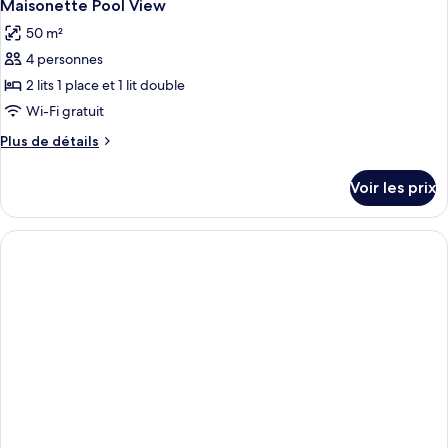
3
de
Maisonette Pool View
toutes
chambre
50 m²
Chambre
les
4 personnes
photos
pour
2 lits 1 place et 1 lit double
ce
Wi-Fi gratuit
type
Plus
Plus de détails
de
de
chambre :
détails
Voir les prix
sur
Maisonette
le
Pool
type
View
de
chambre
Maisonette
Pool
View