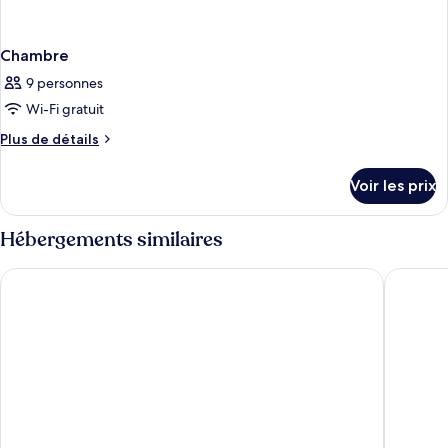
Chambre
9 personnes
Wi-Fi gratuit
Plus
Plus de détails
de
détails
Voir les prix
sur
le
type
Hébergements similaires
de
chambre
Miraggio Thermal Spa Resort
Ammon Z
Chambre