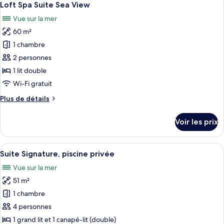
20
de
Loft Spa Suite Sea View
toutes
chambre
Vue sur la mer
Suite
les
Confort,
60 m²
photos
vue
pour
1 chambre
mer
ce
2 personnes
type
1 lit double
de
Wi-Fi gratuit
chambre :
Plus
Plus de détails
Loft
de
Spa
détails
Voir les prix
Suite
sur
le
Sea
type
Afficher
Un espace repas avec vue sur la mer et 
View
6
de
Suite Signature, piscine privée
toutes
chambre
Vue sur la mer
Loft
les
Spa
51 m²
photos
Suite
pour
1 chambre
Sea
ce
View
4 personnes
type
1 grand lit et 1 canapé-lit (double)