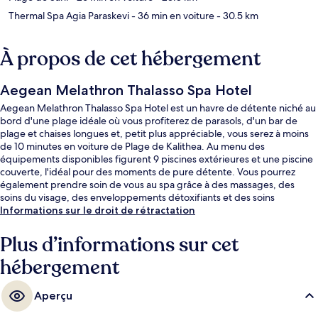
Thermal Spa Agia Paraskevi
- 36 min en voiture
- 30.5 km
À propos de cet hébergement
Aegean Melathron Thalasso Spa Hotel
Aegean Melathron Thalasso Spa Hotel est un havre de détente niché au
bord d'une plage idéale où vous profiterez de parasols, d'un bar de
plage et chaises longues et, petit plus appréciable, vous serez à moins
de 10 minutes en voiture de Plage de Kalithea. Au menu des
équipements disponibles figurent 9 piscines extérieures et une piscine
couverte, l'idéal pour des moments de pure détente. Vous pourrez
également prendre soin de vous au spa grâce à des massages, des
soins du visage, des enveloppements détoxifiants et des soins
d'aromathérapie. Les options de restauration comprennent 4
Informations sur le droit de rétractation
restaurants, tandis que les 3 bars en bord de piscine vous invitent à
siroter des boissons rafraîchissantes. Cet hôtel de luxe abrite en outre 5
Plus d’informations sur cet
bars/lounges, une salle de fitness et un court de tennis extérieur.
hébergement
Aperçu