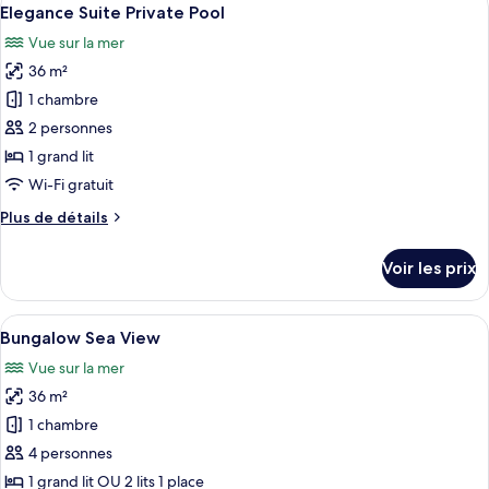
Afficher
25
de
Elegance Suite Private Pool
toutes
chambre
Vue sur la mer
Elegance
les
Suite
36 m²
photos
Sea
pour
1 chambre
View
ce
2 personnes
type
1 grand lit
de
Wi-Fi gratuit
chambre :
Plus
Plus de détails
Elegance
de
Suite
détails
Voir les prix
Private
sur
le
Pool
type
Afficher
Une chambre dotée d’une grande porte-
7
de
Bungalow Sea View
toutes
chambre
Vue sur la mer
Elegance
les
Suite
36 m²
photos
Private
pour
1 chambre
Pool
ce
4 personnes
type
1 grand lit OU 2 lits 1 place