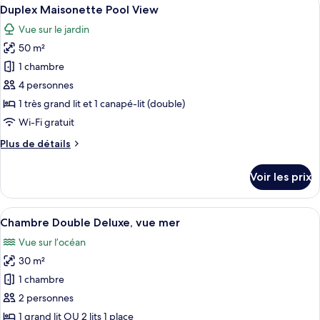
Afficher
7
de
Duplex Maisonette Pool View
toutes
chambre
Vue sur le jardin
Suite
les
Présidentielle
50 m²
photos
pour
1 chambre
ce
4 personnes
type
1 très grand lit et 1 canapé-lit (double)
de
Wi-Fi gratuit
chambre :
Plus
Plus de détails
Duplex
de
Maisonette
détails
Voir les prix
Pool
sur
le
View
type
Afficher
Une chambre d’hôtel moderne avec un g
10
de
Chambre Double Deluxe, vue mer
toutes
chambre
Vue sur l’océan
Duplex
les
Maisonette
30 m²
photos
Pool
pour
1 chambre
View
ce
2 personnes
type
1 grand lit OU 2 lits 1 place