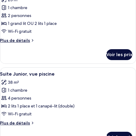
photos
vue
pour
1 chambre
piscine
ce
2 personnes
type
1 grand lit OU 2 lits 1 place
de
Wi-Fi gratuit
chambre :
Plus
Plus de détails
Chambre
de
Double,
détails
Voir les prix
vue
sur
le
mer
type
Afficher
Une pièce comprenant un canapé, une p
4
de
Suite Junior, vue piscine
toutes
chambre
38 m²
Chambre
les
Double,
1 chambre
photos
vue
pour
4 personnes
mer
ce
2 lits 1 place et 1 canapé-lit (double)
type
Wi-Fi gratuit
de
Plus
Plus de détails
chambre :
de
Suite
détails