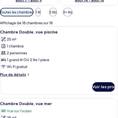
août 7 - août 9
août 14 - août 16
Filtres
Toutes les chambres
1 lit
2 lits
3+ lits
disponibles
pour
Affichage de 18 chambres sur 18
les
Afficher
Un balcon avec deux chaises en bois e
12
Chambre Double, vue piscine
chambres
toutes
25 m²
les
1 chambre
photos
pour
2 personnes
ce
1 grand lit OU 2 lits 1 place
type
Wi-Fi gratuit
de
Plus
Plus de détails
chambre :
de
Chambre
détails
Voir les prix
sur
Double,
le
vue
type
Afficher
Chambre Double, vue mer | Coffres-for
piscine
5
de
Chambre Double, vue mer
toutes
chambre
Vue sur l’océan
Chambre
les
Double,
25 m²