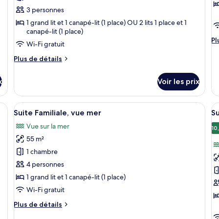
type
t
3 personnes
de
d
1 grand lit et 1 canapé-lit (1 place) OU 2 lits 1 place et 1
chambre :
c
canapé-lit (1 place)
Chambre
C
Pl
Pl
Wi-Fi gratuit
Supérieure,
S
d
vue
v
dé
Plus
Plus de détails
su
de
jardin
pa
le
détails
s
x
Voir les prix
ty
sur
la
d
le
c
m
type
avec un lit, un canapé, une petite table et une plante en pot.
Afficher
Un intérieur moderne avec une armoire
A
C
10
de
Suite Familiale, vue mer
Su
toutes
t
Su
chambre
Vue sur la mer
vu
Chambre
les
le
10
pa
Supérieure,
55 m²
photos
p
su
vue
pour
p
1 chambre
la
jardin
ce
c
m
4 personnes
type
t
1 grand lit et 1 canapé-lit (1 place)
de
d
Wi-Fi gratuit
chambre :
c
Plus
Plus de détails
Suite
S
de