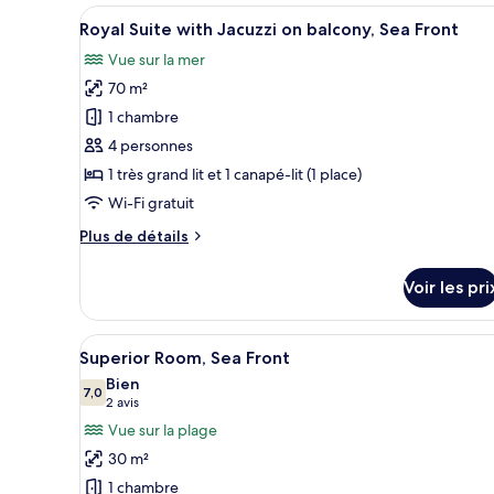
Luxury
Afficher
Un balcon avec vue sur la mer, 
Villa,
9
Royal Suite with Jacuzzi on balcony, Sea Front
toutes
Private
Vue sur la mer
Pool,
les
Sea
70 m²
photos
Front
pour
1 chambre
ce
4 personnes
type
1 très grand lit et 1 canapé-lit (1 place)
de
Wi-Fi gratuit
chambre :
Plus
Plus de détails
Royal
de
Suite
détails
Voir les pri
with
sur
le
Jacuzzi
type
Afficher
Un balcon avec vue sur l’océan 
on
15
de
Superior Room, Sea Front
toutes
balcony,
chambre
Bien
Royal
les
7,0
Sea
7,0 sur 10
(2 avis)
2 avis
Suite
photos
Front
Vue sur la plage
with
pour
Jacuzzi
30 m²
ce
on
1 chambre
balcony,