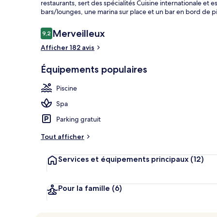
restaurants, sert des spécialités Cuisine internationale et e
bars/lounges, une marina sur place et un bar en bord de p
Avis
Merveilleux
9,2
9,2 sur 10
Hall
voyageurs
Afficher 182 avis
Équipements populaires
Piscine
Spa
Parking gratuit
Tout afficher
Services et équipements principaux
(12)
Pour la famille
(6)