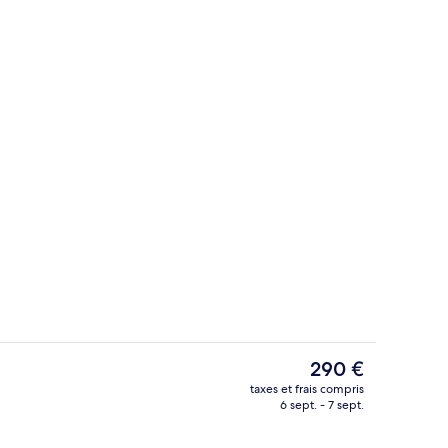
lage/l’océan
Plage privée, cabines gratuites, chaise
Le
290 €
prix
taxes et frais compris
actuel
6 sept. - 7 sept.
io
Piscine couverte, 2 piscines extérieure
est
de