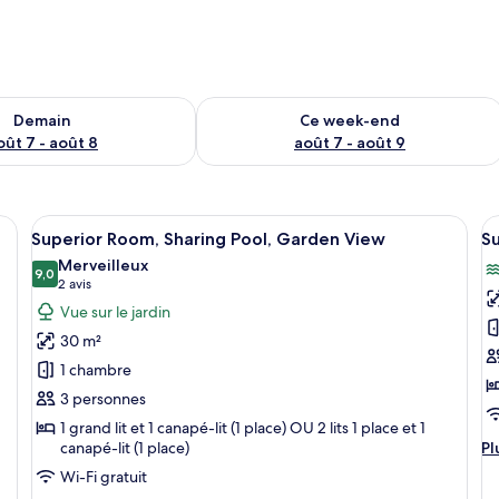
sponibilité pour demain août 7 - août 8
Vérifier la disponibilité pour ce week
Demain
Ce week-end
oût 7 - août 8
août 7 - août 9
Coffres-forts dans les chambres, rideaux occultants, Wi-Fi gratuit
Afficher
Coffres-forts dans les chambres, ridea
A
16
Superior Room, Sharing Pool, Garden View
Su
toutes
t
Merveilleux
les
9,0
le
9,0 sur 10
(2 avis)
2 avis
photos
p
Vue sur le jardin
pour
p
30 m²
ce
c
1 chambre
type
t
3 personnes
de
d
1 grand lit et 1 canapé-lit (1 place) OU 2 lits 1 place et 1
chambre :
c
Pl
canapé-lit (1 place)
Pl
Superior
S
d
Wi-Fi gratuit
Room,
Su
dé