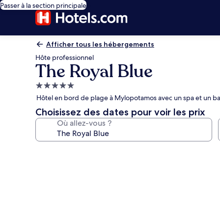
Passer à la section principale
Afficher tous les hébergements
Hôte professionnel
The Royal Blue
Hébergement
5.0 étoiles
Hôtel en bord de plage à Mylopotamos avec un spa et un bar
Choisissez des dates pour voir les prix
Où allez-vous ?
Galerie
photos
de
l’hébergement
The