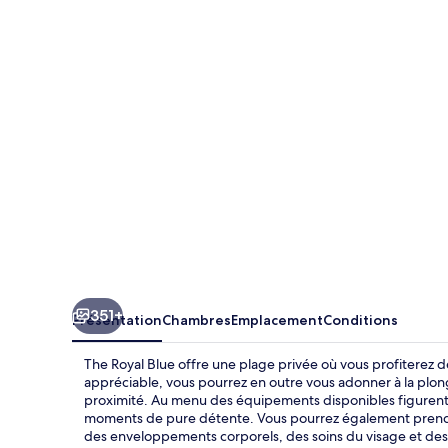
Royal
Blue
351+
Présentation
Chambres
Emplacement
Conditions
The Royal Blue offre une plage privée où vous profiterez de
appréciable, vous pourrez en outre vous adonner à la plon
proximité. Au menu des équipements disponibles figurent 2
moments de pure détente. Vous pourrez également prendr
des enveloppements corporels, des soins du visage et des