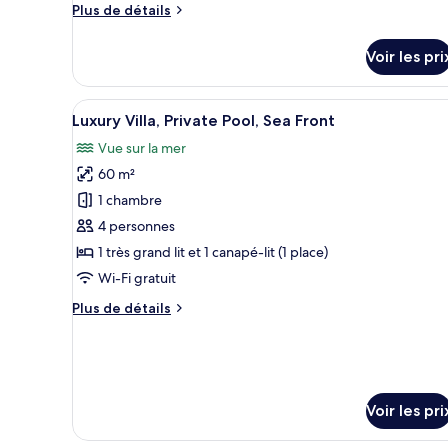
vue
Plus
Plus de détails
de
mer
détails
Voir les pri
sur
le
type
Afficher
Un salon de bord de piscine av
18
de
Luxury Villa, Private Pool, Sea Front
toutes
chambre
Vue sur la mer
Chambre
les
Supérieure,
60 m²
photos
vue
pour
1 chambre
mer
ce
4 personnes
type
1 très grand lit et 1 canapé-lit (1 place)
de
Wi-Fi gratuit
chambre :
Plus
Plus de détails
Luxury
de
Villa,
détails
Private
sur
le
Pool,
type
Sea
Voir les pri
de
Front
chambre