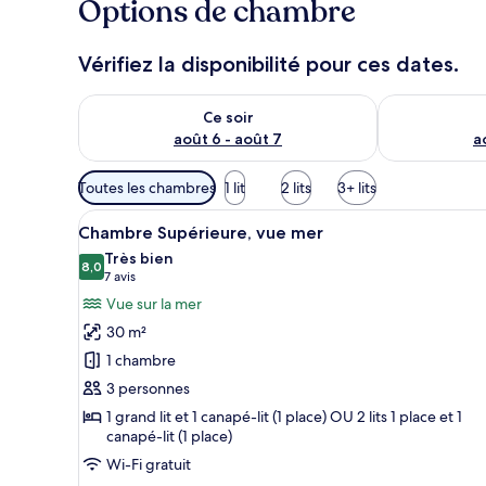
Options de chambre
Vérifiez la disponibilité pour ces dates.
Vérifier la disponibilité pour ce soir août 6 - août 7
Vérifier la di
Ce soir
août 6 - août 7
a
Filtres
Toutes les chambres
1 lit
2 lits
3+ lits
disponibles
Afficher
Chambre Supérieure, vue mer | 
pour
24
Chambre Supérieure, vue mer
toutes
les
Très bien
les
8,0
chambres
8,0 sur 10
(7 avis)
7 avis
photos
Vue sur la mer
pour
30 m²
ce
1 chambre
type
3 personnes
de
1 grand lit et 1 canapé-lit (1 place) OU 2 lits 1 place et 1
chambre :
canapé-lit (1 place)
Chambre
Wi-Fi gratuit
Supérieure,