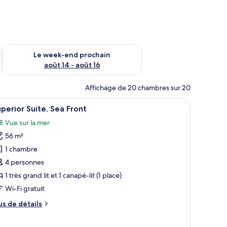
-end août 7 - août 9
Vérifier la disponibilité pour le week-end prochain août 14 - a
Le week-end prochain
août 14 - août 16
Affichage de 20 chambres sur 20
ux occultants, Wi-Fi gratuit
fficher
Une chambre à coucher comprenant un lit, une 
12
perior Suite, Sea Front
outes
Vue sur la mer
s
56 m²
hotos
our
1 chambre
e
4 personnes
ype
1 très grand lit et 1 canapé-lit (1 place)
e
Wi-Fi gratuit
hambre :
us
us de détails
uperior
e
ite,
tails