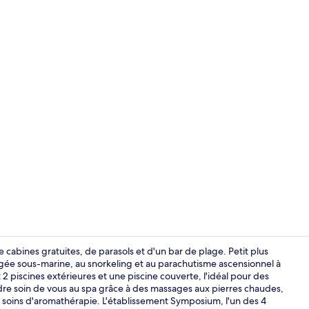
Vue sur la p
 cabines gratuites, de parasols et d'un bar de plage. Petit plus
gée sous-marine, au snorkeling et au parachutisme ascensionnel à
 piscines extérieures et une piscine couverte, l'idéal pour des
Terrasse/Pat
e soin de vous au spa grâce à des massages aux pierres chaudes,
 soins d'aromathérapie. L'établissement Symposium, l'un des 4