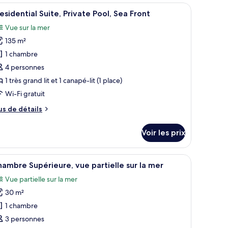
pe
e, avec des chaises longues, un grand bac à plantes et une vue sur la mer.
fficher
Une piscine à débordement avec des chaises l
17
e
esidential Suite, Private Pool, Sea Front
outes
hambre
Vue sur la mer
xury
s
ite,
135 m²
hotos
ivate
our
1 chambre
ol,
e
a
4 personnes
ont
ype
1 très grand lit et 1 canapé-lit (1 place)
e
Wi-Fi gratuit
hambre :
us
us de détails
residential
e
ite,
tails
Voir les prix
rivate
r
ool,
pe
t, un luminaire suspendu et des rideaux légers.
fficher
Une chambre à coucher moderne avec un lit, u
ea
7
e
ambre Supérieure, vue partielle sur la mer
outes
ront
hambre
Vue partielle sur la mer
esidential
s
ite,
30 m²
hotos
ivate
our
1 chambre
ol,
e
a
3 personnes
ont