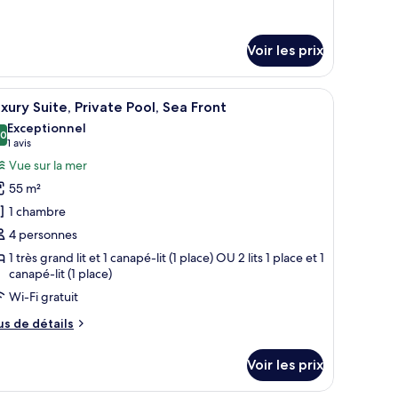
ea
r
ront
pe
Voir les prix
e
hambre
perior
de citron.
aladier de fruits, un verre rempli d’une boisson et une plante en pot.
fficher
Un salon de bord de piscine avec un mur en pi
ite,
22
xury Suite, Private Pool, Sea Front
outes
a
Exceptionnel
ont
s
,0
10,0 sur 10
(1 avis)
1 avis
hotos
Vue sur la mer
our
55 m²
e
1 chambre
ype
4 personnes
e
1 très grand lit et 1 canapé-lit (1 place) OU 2 lits 1 place et 1
hambre :
canapé-lit (1 place)
uxury
Wi-Fi gratuit
ite,
rivate
us
us de détails
e
ool,
tails
ea
Voir les prix
r
ront