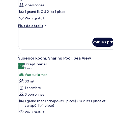
type
Sea
2 personnes
de
Front
1 grand lit OU 2 lits 1 place
chambre :
Superior
Wi-Fi gratuit
Room,
Plus
Plus de détails
Sea
de
détails
Front
sur
Voir les pri
le
type
de
Afficher
Une chambre à coucher moderne 
6
chambre
Superior Room, Sharing Pool, Sea View
toutes
Superior
Exceptionnel
Room,
les
10,0
10,0 sur 10
(2 avis)
2 avis
Sea
photos
Vue sur la mer
Front
pour
30 m²
ce
1 chambre
type
3 personnes
de
1 grand lit et 1 canapé-lit (1 place) OU 2 lits 1 place et 1
chambre :
canapé-lit (1 place)
Superior
Wi-Fi gratuit