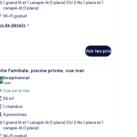
ype
1 grand lit et 1 canapé-lit (1 place) OU 2 lits 1 place et 1
e
canapé-lit (1 place)
hambre :
Wi-Fi gratuit
hambre
us
us de détails
upérieure,
e
ue
tails
r
rtielle
ur
Voir les prix
pe
e
hambre
er
 en bois, un miroir, une console agrémentée d’une plante et un panier en os
fficher
Une chambre à coucher avec une tête de lit c
hambre
8
ite Familiale, piscine privée, vue mer
outes
périeure,
Exceptionnel
e
s
,0
10,0 sur 10
(1 avis)
1 avis
rtielle
hotos
Vue sur la mer
r
our
55 m²
e
er
1 chambre
ype
4 personnes
e
1 grand lit et 1 canapé-lit (1 place) OU 2 lits 1 place et 1
hambre :
canapé-lit (1 place)
uite
Wi-Fi gratuit