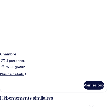
Chambre
Chambre
4 personnes
Wi-Fi gratuit
Plus
Plus de détails
de
détails
Voir les prix
sur
le
type
Hébergements similaires
de
chambre