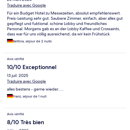
Traduire avec Google
Für ein Budget Hotel zu Messezeiten, absolut empfehlenswert.
Preis-Leistung sehr gut. Saubere Zimmer, einfach, aber alles gut
gepflegt und fuktional. schöne Lobby und freundliches
Personal. Morgens gab es an der Lobby Kaffee und Crossaints,
dass war für uns völlig ausreichend, da wir kein Frühstück
gebucht hatten um den morgendlichen Buffet-Stress zu
Bettina, séjour de 2 nuits
vermeiden. Gute Anbindung mit Tram und Bus, direkt ca. 200
m entfernte Haltestellen.
Avis vérifié
10/10 Exceptionnel
13 juil. 2025
Traduire avec Google
alles bestens - gerne wieder.....
Franz, séjour de 1 nuit
Avis vérifié
8/10 Très bien