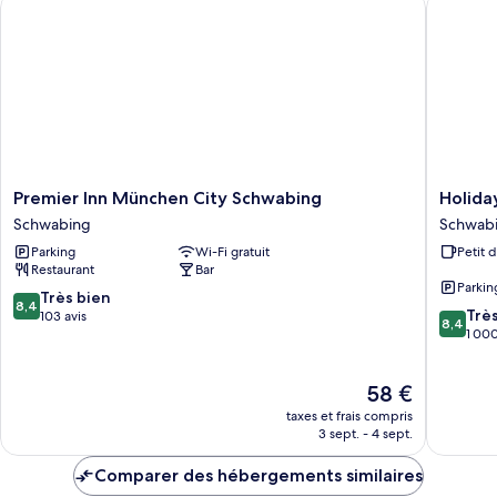
Premier Inn München City Schwabing
Holiday 
Chambre
Premier
Holiday
Premier Inn München City Schwabing
Holida
Inn
Inn
Schwabing
Schwab
München
Express
Parking
Wi-Fi gratuit
Petit 
City
Munich
Restaurant
Bar
Schwabing
North
Parkin
Schwabing
by
8.4
Très bien
8,4
8.4
IHG
Trè
sur
103 avis
8,4
sur
Schwab
1 000
10,
10,
Freiman
Très
Très
bien,
Le
58 €
bien,
103 avis
nouveau
1 000 av
taxes et frais compris
prix
3 sept. - 4 sept.
est
de
Comparer des hébergements similaires
58 €