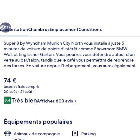
8
by
Wyndham
cédent
Suivant
Munich
17+
Présentation
Chambres
Emplacement
Conditions
City
Super 8 by Wyndham Munich City North vous installe à juste 5
North
minutes de voiture de points d'intérêt comme Showroom BMW
Welt et Englischer Garten. Vous pourrez vous détendre autour d'un
verre au bar/salon, tandis que le café vous permettra de reprendre
des forces. En voiture depuis l'hébergement, vous aurez également
vite rejoint des sites comme Allianz Arena et Parc olympique. Les
autres voyageurs ne tarissent pas d'éloges en ce qui concerne le
Le
74 €
personnel attentionné. L'hébergement se situe à une très courte
prix
taxes et frais compris
distance à pied des transports publics : Arrêt de tram Schwabing
actuel
20 août - 21 août
Nord se trouve à 3 min et Arrêt de tram Domagkstraße, à 7 min.
Bar (sur place)
est
Avis
Très bien
8,4
Afficher 603 avis
de
8,4 sur 10
voyageurs
74 €.
Équipements populaires
Animaux de compagnie
Parking
admis