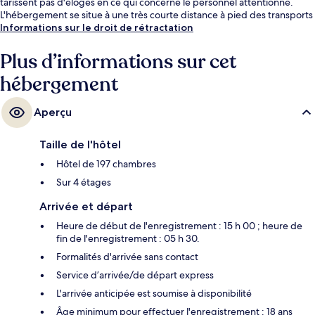
tarissent pas d'éloges en ce qui concerne le personnel attentionné.
L'hébergement se situe à une très courte distance à pied des transports
publics : Arrêt de tram Schwabing Nord se trouve à 3 min et Arrêt de
Informations sur le droit de rétractation
tram Domagkstraße, à 7 min.
Plus d’informations sur cet
hébergement
Aperçu
Taille de l'hôtel
Hôtel de 197 chambres
Sur 4 étages
Arrivée et départ
Heure de début de l'enregistrement : 15 h 00 ; heure de
fin de l'enregistrement : 05 h 30.
Formalités d'arrivée sans contact
Service d’arrivée/de départ express
L'arrivée anticipée est soumise à disponibilité
Âge minimum pour effectuer l'enregistrement : 18 ans