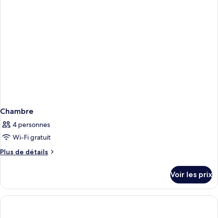
Chambre
Chambre
4 personnes
Wi-Fi gratuit
Plus
Plus de détails
de
détails
Voir les prix
sur
le
type
de
chambre