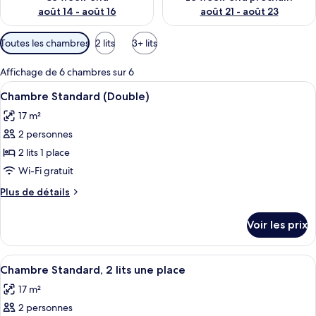
août 14 - août 16
août 21 - août 23
Filtres
Toutes les chambres
2 lits
3+ lits
disponibles
pour
Affichage de 6 chambres sur 6
les
Afficher
Une chambre d’hôtel moderne avec un gr
5
Chambre Standard (Double)
chambres
toutes
17 m²
les
2 personnes
photos
pour
2 lits 1 place
ce
Wi-Fi gratuit
type
Plus
Plus de détails
de
de
chambre :
détails
Voir les prix
sur
Chambre
le
Standard
type
Afficher
Une chambre d’hôtel moderne avec un gr
(Double)
5
de
Chambre Standard, 2 lits une place
toutes
chambre
17 m²
Chambre
les
Standard
2 personnes
photos