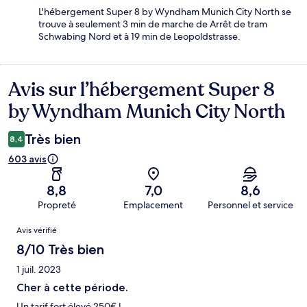
L'hébergement Super 8 by Wyndham Munich City North se
trouve à seulement 3 min de marche de Arrêt de tram
Schwabing Nord et à 19 min de Leopoldstrasse.
Avis sur l’hébergement Super 8
Avis
by Wyndham Munich City North
Très bien
8,4
603 avis
8,8
7,0
8,6
Propreté
Emplacement
Personnel et service
Avis
Avis vérifié
8/10 Très bien
1 juil. 2023
Cher à cette période.
Un tarif fort élevé 250€ !