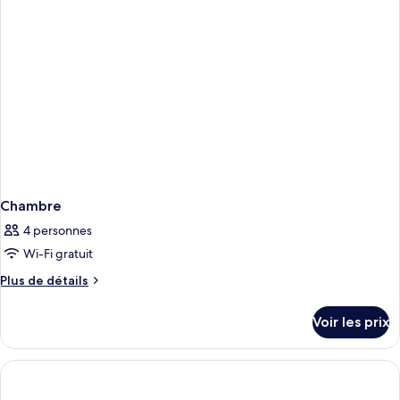
Chambre
Double
(2
Adjacent)
Chambre
4 personnes
Wi-Fi gratuit
Plus
Plus de détails
de
détails
Voir les prix
sur
le
type
de
chambre