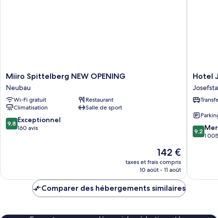
Exclusive
Miiro
Hotel
Miiro Spittelberg NEW OPENING
Hotel 
Spittelberg
Josefsh
Neubau
Josefst
NEW
am
Wi-Fi gratuit
Restaurant
Transf
OPENING
Rathaus
Climatisation
Salle de sport
Neubau
Josefsta
Parkin
9.8
Exceptionnel
9,8
9.2
Mer
sur
160 avis
9,2
sur
1 005
10,
10,
Exceptionnel,
Le
142 €
Merveill
160 avis
nouveau
1 005 av
taxes et frais compris
prix
10 août - 11 août
est
de
Comparer des hébergements similaires
142 €