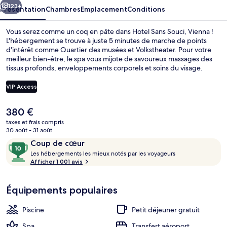
123+
Présentation
Chambres
Emplacement
Conditions
Vous serez comme un coq en pâte dans Hotel Sans Souci, Vienna !
L'hébergement se trouve à juste 5 minutes de marche de points
d'intérêt comme Quartier des musées et Volkstheater. Pour votre
meilleur bien-être, le spa vous mijote de savoureux massages des
tissus profonds, enveloppements corporels et soins du visage.
L'établissement Veranda Brasserie & Bar délectera les gourmets au
moment du petit déjeuner, du déjeuner et du dîner. Parmi les autres
VIP Access
avantages de cet hôtel de luxe, on trouve une piscine couverte, un
bar / salon et une salle de fitness ouverte 24 h/24, l'idéal pour des
Le
380 €
vacances sans soucis. Le personnel attentionné et le petit déjeuner
Façade de l’hébergement
prix
remportent un franc succès auprès des autres voyageurs. Les
taxes et frais compris
actuel
30 août - 31 août
transports publics sont rapidement accessibles à pied : Station de
est
métro Volkstheater se situe à quelques pas et Arrêt de tram
Avis
10
Coup de cœur
de
Schmerlingplatz, à 4 min de marche à peine.
voyageurs
L
sur
Les hébergements les mieux notés par les voyageurs
380 €.
e
Afficher 1 001 avis
10,
s
Coup
de
Équipements populaires
h
cœur
é
b
Piscine
Petit déjeuner gratuit
e
r
Spa
Transfert aéroport