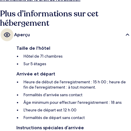
sans soucis. Le personnel attentionné et le petit déjeuner remportent
un franc succès auprès des autres voyageurs. Les transports publics
Plus d’informations sur cet
sont rapidement accessibles à pied : Station de métro Volkstheater se
hébergement
situe à quelques pas et Arrêt de tram Schmerlingplatz, à 4 min de
marche à peine.
Aperçu
Taille de l'hôtel
Hôtel de 71 chambres
Sur 5 étages
Arrivée et départ
Heure de début de l'enregistrement : 15 h 00 ; heure de
fin de l'enregistrement : à tout moment.
Formalités d'arrivée sans contact
Âge minimum pour effectuer l'enregistrement : 18 ans
L'heure de départ est 12 h 00
Formalités de départ sans contact
Instructions spéciales d’arrivée