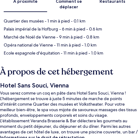
À proximité
Comment se
Restaurants
déplacer
Quartier des musées
- 1 min à pied
- 0.1 km
Palais impérial de la Hofburg
- 6 min à pied
- 0.6 km
Marché de Noël de Vienne
- 9 min à pied
- 0.8 km
Opéra national de Vienne
- 11 min à pied
- 1.0 km
Ecole espagnole d'équitation
- 11 min à pied
- 1.0 km
À propos de cet hébergement
Hotel Sans Souci, Vienna
Vous serez comme un coq en pâte dans Hotel Sans Souci, Vienna !
L'hébergement se trouve à juste 5 minutes de marche de points
d'intérêt comme Quartier des musées et Volkstheater. Pour votre
meilleur bien-être, le spa vous mijote de savoureux massages des tissus
profonds, enveloppements corporels et soins du visage.
L'établissement Veranda Brasserie & Bar délectera les gourmets au
moment du petit déjeuner, du déjeuner et du dîner. Parmi les autres
avantages de cet hôtel de luxe, on trouve une piscine couverte, un bar /
salon et une salle de fitness ouverte 24 h/24, l'idéal pour des vacances
Informations sur le droit de rétractation