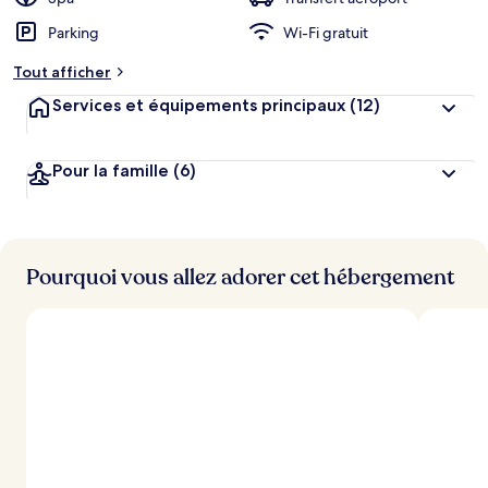
g
Parking
Wi-Fi gratuit
e
m
Tout afficher
e
n
Services et équipements principaux
(12)
t
s
Pour la famille
(6)
l
e
s
m
i
Pourquoi vous allez adorer cet hébergement
e
u
x
n
o
t
é
s
p