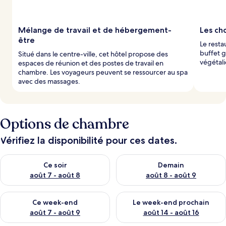
a
r
Mélange de travail et de hébergement-
Les ch
l
être
Le resta
e
buffet g
Situé dans le centre-ville, cet hôtel propose des
s
végétali
espaces de réunion et des postes de travail en
chambre. Les voyageurs peuvent se ressourcer au spa
v
avec des massages.
o
y
a
g
e
Options de chambre
u
r
Vérifiez la disponibilité pour ces dates.
s
Vérifier la disponibilité pour ce soir août 7 - août 8
Vérifier la disponibilité pour 
Ce soir
Demain
août 7 - août 8
août 8 - août 9
Vérifier la disponibilité pour ce week-end août 7 - août 9
Vérifier la disponibilité pour 
Ce week-end
Le week-end prochain
août 7 - août 9
août 14 - août 16