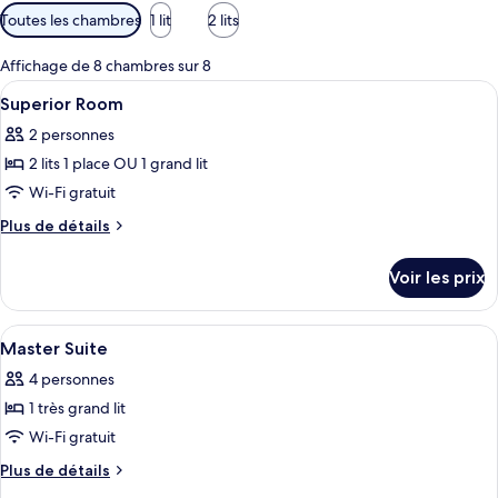
Filtres
Toutes les chambres
1 lit
2 lits
disponibles
pour
Affichage de 8 chambres sur 8
les
Afficher
Une chambre d’hôtel comprenant un lit,
4
Superior Room
chambres
toutes
2 personnes
les
2 lits 1 place OU 1 grand lit
photos
pour
Wi-Fi gratuit
ce
Plus
Plus de détails
type
de
détails
de
Voir les prix
sur
chambre :
le
Superior
type
Afficher
Une chambre d’hôtel avec un grand lit, u
15
Room
de
Master Suite
toutes
chambre
4 personnes
Superior
les
Room
1 très grand lit
photos
pour
Wi-Fi gratuit
ce
Plus
Plus de détails
type
de