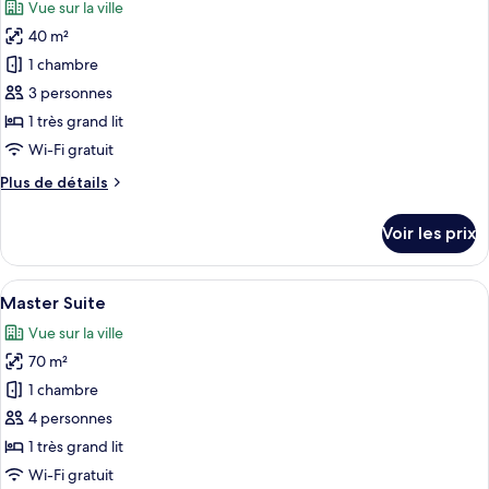
Vue sur la ville
Chambre
les
Luxe
40 m²
photos
pour
1 chambre
ce
3 personnes
type
1 très grand lit
de
Wi-Fi gratuit
chambre :
Plus
Plus de détails
Suite
de
Junior
détails
Voir les prix
sur
le
type
Afficher
Un salon moderne avec un canapé, une 
14
de
Master Suite
toutes
chambre
Vue sur la ville
Suite
les
Junior
70 m²
photos
pour
1 chambre
ce
4 personnes
type
1 très grand lit
de
Wi-Fi gratuit