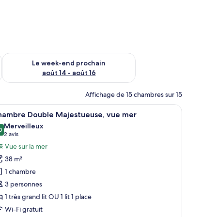
-end août 7 - août 9
Vérifier la disponibilité pour le week-end prochain août 14 - a
Le week-end prochain
août 14 - août 16
Affichage de 15 chambres sur 15
te, télévision
napé, une petite table, un bureau et une chaise.
fficher
Une chambre d’hôtel avec un grand lit, un burea
6
hambre Double Majestueuse, vue mer
outes
Merveilleux
s
0
9,0 sur 10
(2 avis)
2 avis
hotos
Vue sur la mer
our
38 m²
e
1 chambre
ype
3 personnes
e
1 très grand lit OU 1 lit 1 place
hambre :
hambre
Wi-Fi gratuit