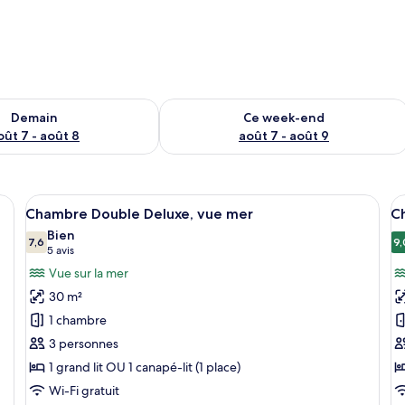
sponibilité pour demain août 7 - août 8
Vérifier la disponibilité pour ce week
Demain
Ce week-end
oût 7 - août 8
août 7 - août 9
, vue ville | Coin séjour | Télévision LCD de 32 pouces avec chaînes par satelli
Afficher
Une chambre d’hôtel avec un lit, un ca
A
5
Chambre Double Deluxe, vue mer
C
toutes
t
Bien
les
7,6
le
9,
7,6 sur 10
(5 avis)
5 avis
photos
p
Vue sur la mer
pour
p
30 m²
ce
c
1 chambre
type
t
3 personnes
de
d
1 grand lit OU 1 canapé-lit (1 place)
chambre :
c
Chambre
C
Wi-Fi gratuit