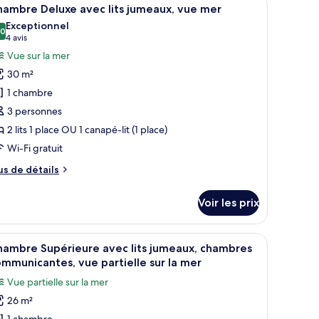
fficher
ite
aignoire
3
ambre Deluxe avec lits jumeaux, vue mer
ésidentielle,
outes
Exceptionnel
s
,0
10,0 sur 10
(4 avis)
ts,
4 avis
ès
hotos
and
ue
Vue sur la mer
our
er
30 m²
ignoire
e
1 chambre
ype
ts,
3 personnes
e
e
er
2 lits 1 place OU 1 canapé-lit (1 place)
hambre :
hambre
Wi-Fi gratuit
eluxe
us
us de détails
vec
e
tails
ts
Voir les prix
r
umeaux,
ue
pe
and miroir.
e tête de lit en bois, des lampes de chevet, un bureau et une chaise.
fficher
Une chambre d’hôtel avec deux lits, une tête d
er
5
e
hambre Supérieure avec lits jumeaux, chambres
outes
hambre
mmunicantes, vue partielle sur la mer
hambre
s
Vue partielle sur la mer
luxe
hotos
ec
26 m²
our
s
1 chambre