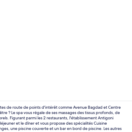
Suite Préside
inutes de route de points d'intérêt comme Avenue Bagdad et Centre
tre ? Le spa vous régale de ses massages des tissus profonds, de
s. Figurant parmi les 2 restaurants, l'établissement Antigoni
Site d’intérêt
déjeuner et le dîner et vous propose des spécialités Cuisine
unges, une piscine couverte et un bar en bord de piscine. Les autres