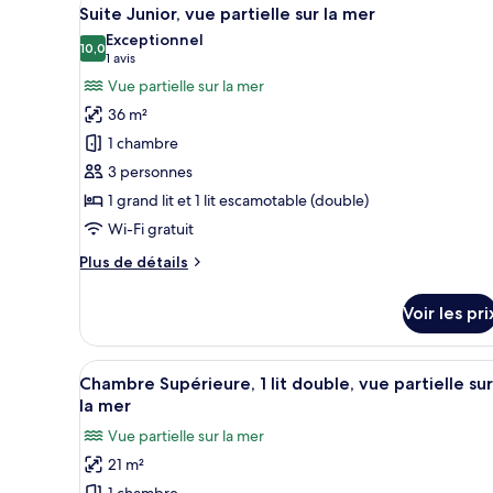
Afficher
5
de
Suite Junior, vue partielle sur la mer
toutes
chambre
Exceptionnel
Chambre
les
10,0
10,0 sur 10
(1 avis)
1 avis
Double
photos
Vue partielle sur la mer
Supérieure,
pour
vue
36 m²
ce
mer
1 chambre
type
3 personnes
de
1 grand lit et 1 lit escamotable (double)
chambre :
Suite
Wi-Fi gratuit
Junior,
Plus
Plus de détails
vue
de
détails
partielle
Voir les pri
sur
sur
le
la
type
Afficher
Une chambre d’hôtel moderne av
mer
6
de
Chambre Supérieure, 1 lit double, vue partielle sur
toutes
chambre
la mer
Suite
les
Vue partielle sur la mer
Junior,
photos
vue
21 m²
pour
partielle
1 chambre