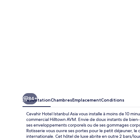
Hotel
Istanbul
Asia
84+
Présentation
Chambres
Emplacement
Conditions
Cevahir Hotel Istanbul Asia vous installe à moins de 10 m
commercial Hilltown AVM. Envie de doux instants de bien-ê
ses enveloppements corporels ou de ses gommages corporel
Rotisserie vous ouvre ses portes pour le petit déjeuner, le 
internationale. Cet hôtel de luxe abrite en outre 2 bars/lo