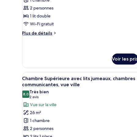
ce
sur
la
type
2 personnes
mer
de
1 lit double
chambre :
Wi-Fi gratuit
Chambre
Plus
Plus de détails
Supérieure,
de
1
détails
sur
lit
le
double,
Voir les pri
type
vue
de
partielle
chambre
Afficher
Une chambre d’hôtel avec deux 
Chambre
6
sur
Chambre Supérieure avec lits jumeaux, chambres
toutes
Supérieure,
communicantes, vue ville
la
1
les
Très bien
mer
lit
8,0
photos
8,0 sur 10
(2 avis)
2 avis
double,
pour
vue
Vue sur la ville
ce
partielle
26 m²
sur
type
1 chambre
la
de
mer
2 personnes
chambre :
2 lits 1 place