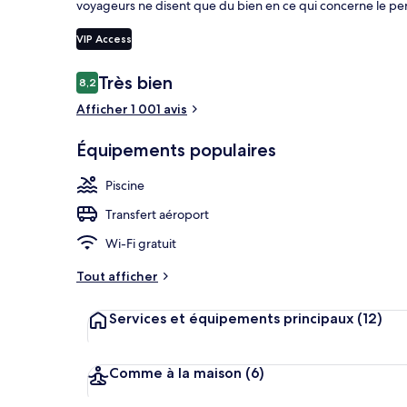
voyageurs ne disent que du bien en ce qui concerne le pe
VIP Access
Façade de l’
Avis
Très bien
8,2
8,2 sur 10
voyageurs
Afficher 1 001 avis
Équipements populaires
Piscine
Transfert aéroport
Wi-Fi gratuit
Tout afficher
Services et équipements principaux
(12)
Comme à la maison
(6)