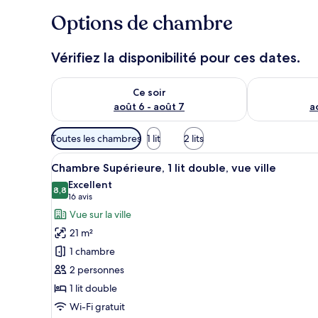
Options de chambre
Vérifiez la disponibilité pour ces dates.
Vérifier la disponibilité pour ce soir août 6 - août 7
Vérifier la di
Ce soir
août 6 - août 7
a
Filtres
Toutes les chambres
1 lit
2 lits
disponibles
Afficher
Chambre Supérieure, 1 lit double
pour
7
Chambre Supérieure, 1 lit double, vue ville
toutes
les
Excellent
les
8,8
chambres
8,8 sur 10
(16 avis)
16 avis
photos
Vue sur la ville
pour
21 m²
ce
1 chambre
type
2 personnes
de
1 lit double
chambre :
Chambre
Wi-Fi gratuit