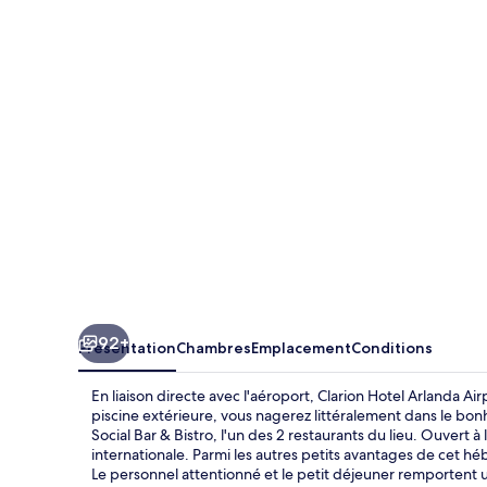
Hotel
Arlanda
Airport
Terminal
92+
Présentation
Chambres
Emplacement
Conditions
En liaison directe avec l'aéroport, Clarion Hotel Arlanda Air
piscine extérieure, vous nagerez littéralement dans le bonhe
Social Bar & Bistro, l'un des 2 restaurants du lieu. Ouvert à 
internationale. Parmi les autres petits avantages de cet hé
Le personnel attentionné et le petit déjeuner remportent 