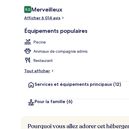
Avis
Merveilleux
9,2
9,2 sur 10
voyageurs
Afficher 6 014 avis
Terrasse/Pati
Équipements populaires
Piscine
Animaux de compagnie admis
Restaurant
Tout afficher
Services et équipements principaux
(12)
Pour la famille
(6)
Pourquoi vous allez adorer cet héberg