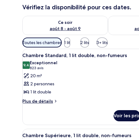
Vérifiez la disponibilité pour ces dates.
Vérifier la disponibilité pour ce soir août 8 - août 9
Vérifier la di
Ce soir
août 8 - août 9
ao
Filtres
Toutes les chambres
1 lit
2 lits
3+ lits
disponibles
Afficher
Une chambre d’hôtel avec un gr
pour
5
Chambre Standard, 1 lit double, non-fumeurs
toutes
les
Exceptionnel
les
9,4
chambres
9,4 sur 10
(823 avis)
823 avis
photos
20 m²
pour
2 personnes
ce
1 lit double
type
Plus
de
Plus de détails
de
chambre :
détails
Chambre
Voir les pri
sur
Standard,
le
type
1
Afficher
Une chambre d’hôtel équipée d’u
4
de
Chambre Supérieure, 1 lit double, non-fumeurs
lit