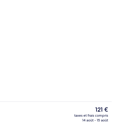
2 restaurants servant le petit déjeuner
hébergement
Le
121 €
prix
taxes et frais compris
actuel
14 août - 15 août
Salon du hall
est
de