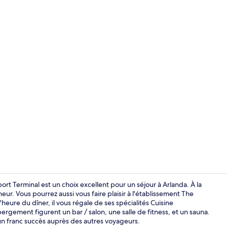
Vidéo de l’
port Terminal est un choix excellent pour un séjour à Arlanda. À la
ur. Vous pourrez aussi vous faire plaisir à l'établissement The
l'heure du dîner, il vous régale de ses spécialités Cuisine
Hall
bergement figurent un bar / salon, une salle de fitness, et un sauna.
un franc succès auprès des autres voyageurs.