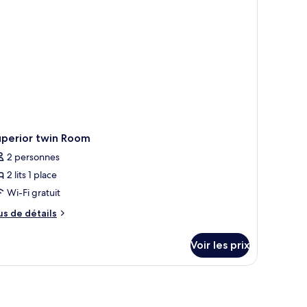
uperior twin Room
2 personnes
2 lits 1 place
Wi-Fi gratuit
us
us de détails
e
tails
Voir les prix
r
pe
une vue à travers des rideaux légers.
e
hambre