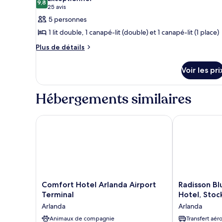
les
9,8
9,8 sur 10
(25 avis)
25 avis
photos
5 personnes
pour
1 lit double, 1 canapé-lit (double) et 1 canapé-lit (1 place)
ce
Plus
Plus de détails
type
de
de
détails
Voir les pri
chambre :
sur
le
Chambre
type
Familiale,
Hébergements similaires
de
non-
chambre
fumeurs
Chambre
Comfort Hotel Arlanda Airport Terminal
Radisson Blu 
Familiale,
(Premium)
non-
fumeurs
(Premium)
Comfort
Radisson
Comfort Hotel Arlanda Airport
Radisson Bl
Hotel
Blu
Terminal
Hotel, Stoc
Arlanda
Airport
Arlanda
Arlanda
Airport
Terminal
Terminal
Animaux de compagnie
Hotel,
Transfert aér