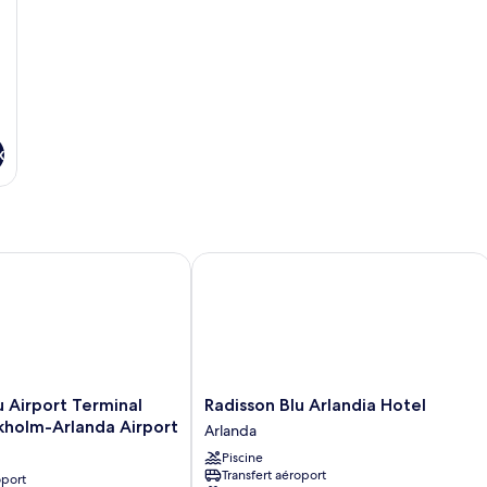
Family
Su
Room
tw
R
x
Airport Terminal Hotel, Stockholm-Arlanda Airport
Radisson Blu Arlandia Hotel
Radisson
u Airport Terminal
Radisson Blu Arlandia Hotel
Blu
kholm-Arlanda Airport
Arlanda
Arlandia
Piscine
Hotel
Transfert aéroport
oport
Arlanda