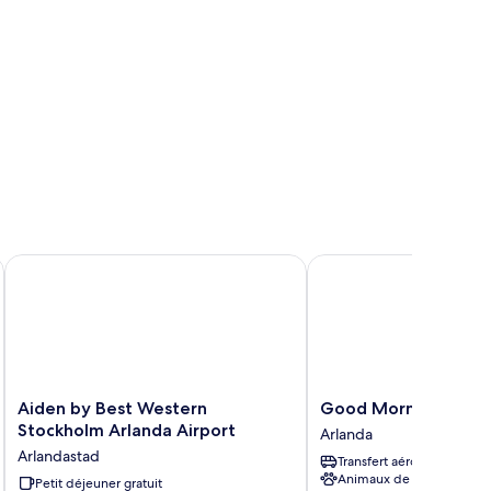
perior
in
oom
Aiden by Best Western Stockholm Arlanda Airport
Good Morning Arland
Aiden
Good
Aiden by Best Western
Good Morning Arlan
by
Morning
Stockholm Arlanda Airport
Arlanda
Best
Arlanda
Arlandastad
Transfert aéroport
Western
Arlanda
Animaux de compagnie
Stockholm
Petit déjeuner gratuit