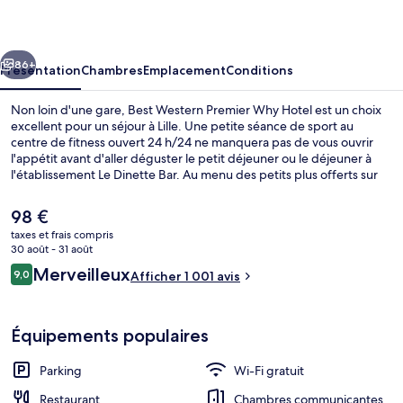
Premier
Why
cédent
Suivant
Hotel
86+
Présentation
Chambres
Emplacement
Conditions
Non loin d'une gare, Best Western Premier Why Hotel est un choix
excellent pour un séjour à Lille. Une petite séance de sport au
centre de fitness ouvert 24 h/24 ne manquera pas de vous ouvrir
l'appétit avant d'aller déguster le petit déjeuner ou le déjeuner à
l'établissement Le Dinette Bar. Au menu des petits plus offerts sur
place, on trouve un bar / salon et une terrasse. Sympa non ? Les
autres voyageurs adorent le personnel attentionné. Les transports
Le
98 €
publics se situent à une courte distance à pied : Station de métro
prix
taxes et frais compris
Rihour est à 3 min et Station de métro République - Beaux-Arts, à 5
actuel
30 août - 31 août
min.
Suite Junior, 1 très grand lit | Literie 
est
Avis
Merveilleux
9,0
Afficher 1 001 avis
de
9,0 sur 10
voyageurs
98 €.
Équipements populaires
Parking
Wi-Fi gratuit
Restaurant
Chambres communicantes