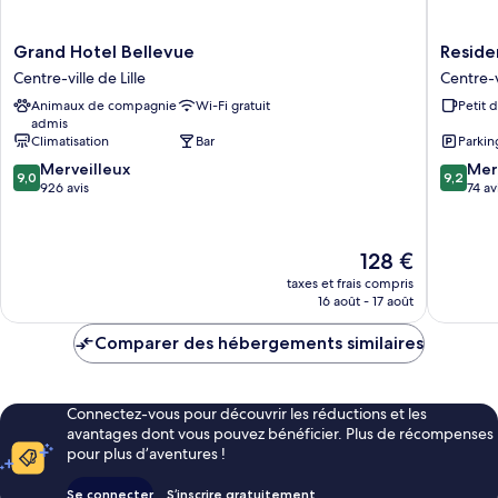
Grand
Residen
Grand Hotel Bellevue
Residen
Hotel
Inn
Centre-ville de Lille
Centre-vi
Bellevue
by
Animaux de compagnie
Wi-Fi gratuit
Petit 
Centre-
Marriott
admis
ville
Lille
Climatisation
Bar
Parkin
de
Centre-
9.0
9.2
Lille
Merveilleux
ville
Mer
9,0
9,2
sur
sur
926 avis
de
74 av
10,
10,
Lille
Merveilleux,
Merveill
926 avis
74 avis
Le
128 €
nouveau
taxes et frais compris
prix
16 août - 17 août
est
de
Comparer des hébergements similaires
128 €
Connectez-vous pour découvrir les réductions et les
avantages dont vous pouvez bénéficier. Plus de récompenses
pour plus d’aventures !
Se connecter
S’inscrire gratuitement