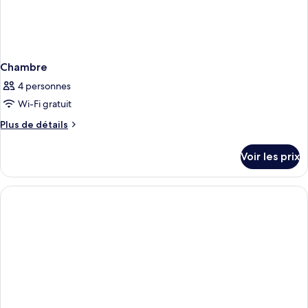
Bar
Espresso
Machine,
Mini
Bar
Chambre
4 personnes
Wi-Fi gratuit
Plus
Plus de détails
de
détails
Voir les prix
sur
le
type
de
chambre
Chambre