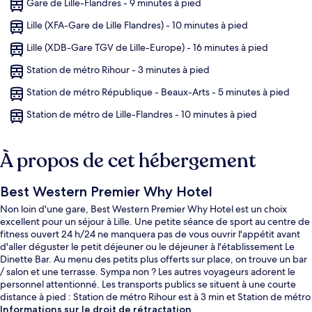
Gare de Lille-Flandres - 9 minutes à pied
Lille (XFA-Gare de Lille Flandres) - 10 minutes à pied
Lille (XDB-Gare TGV de Lille-Europe) - 16 minutes à pied
Station de métro Rihour - 3 minutes à pied
Station de métro République - Beaux-Arts - 5 minutes à pied
Station de métro de Lille-Flandres - 10 minutes à pied
À propos de cet hébergement
Best Western Premier Why Hotel
Non loin d'une gare, Best Western Premier Why Hotel est un choix
excellent pour un séjour à Lille. Une petite séance de sport au centre de
fitness ouvert 24 h/24 ne manquera pas de vous ouvrir l'appétit avant
d'aller déguster le petit déjeuner ou le déjeuner à l'établissement Le
Dinette Bar. Au menu des petits plus offerts sur place, on trouve un bar
/ salon et une terrasse. Sympa non ? Les autres voyageurs adorent le
personnel attentionné. Les transports publics se situent à une courte
distance à pied : Station de métro Rihour est à 3 min et Station de métro
République - Beaux-Arts, à 5 min.
Informations sur le droit de rétractation