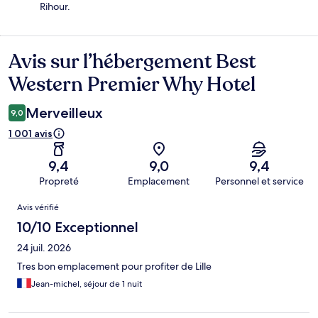
Rihour.
Avis sur l’hébergement Best
Avis
Western Premier Why Hotel
Merveilleux
9,0
1 001 avis
9,4
9,0
9,4
Propreté
Emplacement
Personnel et service
Avis
Avis vérifié
10/10 Exceptionnel
24 juil. 2026
Tres bon emplacement pour profiter de Lille
Jean-michel, séjour de 1 nuit