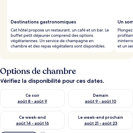
Destinations gastronomiques
Un som
Cet hôtel propose un restaurant, un café et un bar. Le
Plongez 
buffet petit déjeuner comprend des options
profitan
végétariennes. Un service de champagne en
ininter
chambre et des repas végétaliens sont disponibles.
et un s
Options de chambre
Vérifiez la disponibilité pour ces dates.
Vérifier la disponibilité pour ce soir août 8 - août 9
Vérifier la disponibilité pour 
Ce soir
Demain
août 8 - août 9
août 9 - août 10
Vérifier la disponibilité pour ce week-end août 14 - août 16
Vérifier la disponibilité pour
Ce week-end
Le week-end prochain
août 14 - août 16
août 21 - août 23