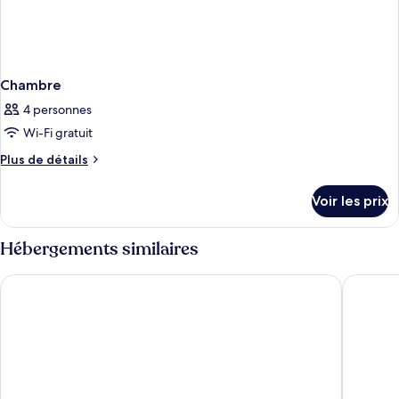
Chambre
4 personnes
Wi-Fi gratuit
Plus
Plus de détails
de
détails
Voir les prix
sur
le
type
Hébergements similaires
de
chambre
Grand Hotel Bellevue
Residence
Chambre