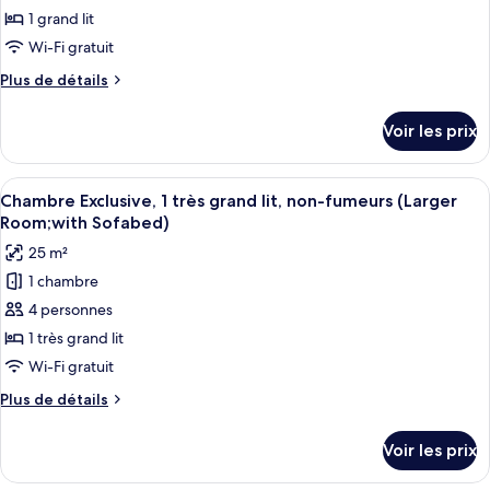
ce
grand
1 grand lit
lit
type
Wi-Fi gratuit
de
Plus
Plus de détails
chambre :
de
Chambre
détails
Voir les prix
sur
Deluxe,
le
1
type
Afficher
Une chambre d’hôtel avec un lit, une c
grand
11
de
Chambre Exclusive, 1 très grand lit, non-fumeurs (Larger
toutes
lit,
chambre
Room;with Sofabed)
Chambre
les
non-
25 m²
Deluxe,
photos
fumeurs
1
1 chambre
pour
grand
4 personnes
ce
lit,
non-
type
1 très grand lit
fumeurs
de
Wi-Fi gratuit
chambre :
Plus
Plus de détails
Chambre
de
Exclusive,
détails
Voir les prix
sur
1
le