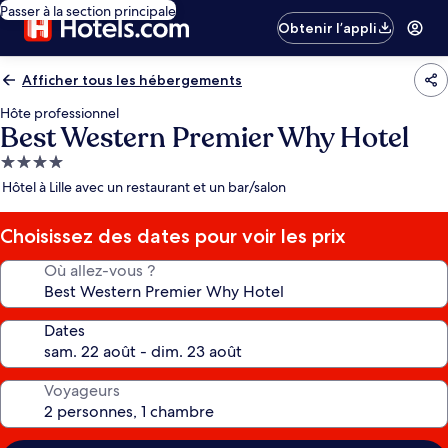
Passer à la section principale
Obtenir l’appli
Afficher tous les hébergements
Hôte professionnel
Best Western Premier Why Hotel
Hébergement
4.0 étoiles
Hôtel à Lille avec un restaurant et un bar/salon
Choisissez des dates pour voir les prix
Où allez-vous ?
Dates
Voyageurs