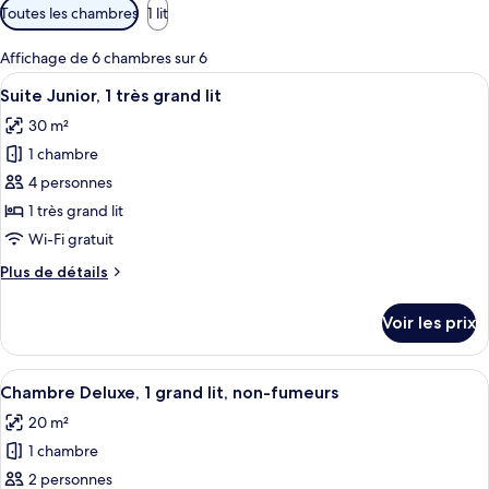
Filtres
Toutes les chambres
1 lit
disponibles
pour
Affichage de 6 chambres sur 6
les
Afficher
Une chambre d’hôtel avec un lit, une t
7
Suite Junior, 1 très grand lit
chambres
toutes
30 m²
les
1 chambre
photos
pour
4 personnes
ce
1 très grand lit
type
Wi-Fi gratuit
de
Plus
Plus de détails
chambre :
de
Suite
détails
Voir les prix
sur
Junior,
le
1
type
Afficher
Chambre Deluxe, 1 grand lit, non-fumeur
très
17
de
Chambre Deluxe, 1 grand lit, non-fumeurs
toutes
grand
chambre
20 m²
Suite
les
lit
Junior,
1 chambre
photos
1
pour
2 personnes
très