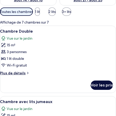
août 14 - août 16
août 21 - août 23
Filtres
Toutes les chambres
1 lit
2 lits
3+ lits
disponibles
pour
Affichage de 7 chambres sur 7
les
Afficher
Une chambre d’hôtel avec un lit, une 
11
Chambre Double
chambres
toutes
Vue sur le jardin
les
15 m²
photos
pour
3 personnes
ce
1 lit double
type
Wi-Fi gratuit
de
Plus
Plus de détails
chambre :
de
Chambre
détails
Voir les prix
sur
Double
le
type
Afficher
Une chambre avec deux lits, une porte 
7
de
Chambre avec lits jumeaux
toutes
chambre
Vue sur le jardin
Chambre
les
Double
15 m²