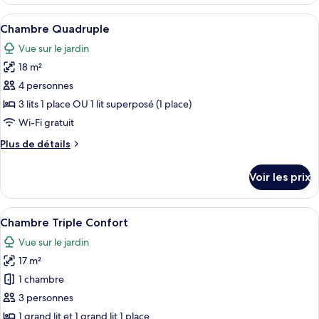
le
type
Afficher
Une chambre de dortoir avec des lits 
10
de
Chambre Quadruple
toutes
chambre
Vue sur le jardin
Chambre
les
Triple
18 m²
photos
pour
4 personnes
ce
3 lits 1 place OU 1 lit superposé (1 place)
type
Wi-Fi gratuit
de
Plus
Plus de détails
chambre :
de
Chambre
détails
Voir les prix
sur
Quadruple
le
type
Afficher
Une chambre avec deux lits, une salle 
5
de
Chambre Triple Confort
toutes
chambre
Vue sur le jardin
Chambre
les
Quadruple
17 m²
photos
pour
1 chambre
ce
3 personnes
type
1 grand lit et 1 grand lit 1 place