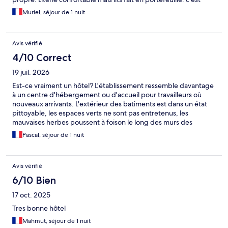
pénible. Pièce spacieuse avec 2 petits lits + 1 grand Peut
Muriel, séjour de 1 nuit
convenir pour un arrêt trajet pour une famille à petit prix. 1 seule
serviette de toilette. Jardin agréable avec des tables de pique
nique. Au final: motel a l’américaine rudimentaire pour faire
Avis vérifié
escale.
4/10 Correct
19 juil. 2026
Est-ce vraiment un hôtel? L'établissement ressemble davantage
à un centre d'hébergement ou d'accueil pour travailleurs où
nouveaux arrivants. L'extérieur des batiments est dans un état
pittoyable, les espaces verts ne sont pas entretenus, les
mauvaises herbes poussent à foison le long des murs des
chambres. Ces dernières, certes propres et de belles tailles,
Pascal, séjour de 1 nuit
sont tristes à souhait, pas de tables de chevet, pas de bonde au
lavabo, des trous dans la porte de la salle d'eau, aucune
serviette de toilette. Le petit déjeuner se prend sur des tables
Avis vérifié
de réfectoires, et vous êtes assis sur des bancs. L'un des rares
points positifs est la facilité de stationnement à l'intérieur dans la
6/10 Bien
cour de l'hôtel.
17 oct. 2025
Tres bonne hôtel
Mahmut, séjour de 1 nuit