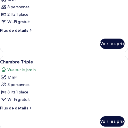
photos
pour
3 personnes
ce
2 lits 1 place
type
Wi-Fi gratuit
de
Plus
Plus de détails
chambre :
de
Chambre
détails
Voir les prix
sur
avec
le
lits
type
Afficher
Une chambre d’hôtel avec deux lits, un
jumeaux
7
de
Chambre Triple
toutes
chambre
Vue sur le jardin
Chambre
les
avec
17 m²
photos
lits
pour
3 personnes
jumeaux
ce
3 lits 1 place
type
Wi-Fi gratuit
de
Plus
Plus de détails
chambre :
de
Chambre
détails
Voir les prix
sur
Triple