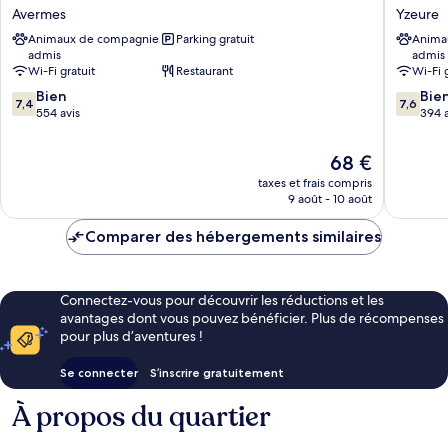
NATURE
ECO
Avermes
Yzeure
-
-
Animaux de compagnie
Parking gratuit
Anima
Moulins
Moulins
admis
admis
Avermes
Sud
Wi-Fi gratuit
Restaurant
Wi-Fi 
Avermes
Yzeure
7.4
7.6
Bien
Yzeure
Bie
7,4
7,6
sur
sur
554 avis
394 a
10,
10,
Bien,
Bien,
Le
68 €
554 avis
394 avis
nouveau
taxes et frais compris
prix
9 août - 10 août
est
de
Comparer des hébergements similaires
68 €
Connectez-vous pour découvrir les réductions et les
avantages dont vous pouvez bénéficier. Plus de récompenses
pour plus d’aventures !
Se connecter
S’inscrire gratuitement
À propos du quartier