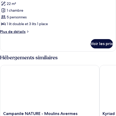
Familial
22 m²
photos
pour
1 chambre
ce
5 personnes
type
1 lit double et 3 lits 1 place
de
Plus
Plus de détails
chambre :
de
Chambre
détails
Voir les prix
sur
Familiale
le
type
Hébergements similaires
de
chambre
Campanile NATURE - Moulins Avermes
Kyriad E
Chambre
Familiale
Campanile
Kyriad
Campanile NATURE - Moulins Avermes
Kyriad