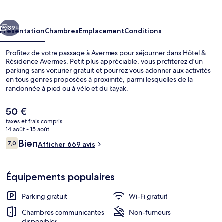
Résidence
Avermes
cédent
Suivant
39+
Présentation
Chambres
Emplacement
Conditions
Profitez de votre passage à Avermes pour séjourner dans Hôtel &
Résidence Avermes. Petit plus appréciable, vous profiterez d'un
parking sans voiturier gratuit et pourrez vous adonner aux activités
en tous genres proposées à proximité, parmi lesquelles de la
randonnée à pied ou à vélo et du kayak.
Le
50 €
prix
taxes et frais compris
actuel
14 août - 15 août
Extérieur
est
Avis
Bien
7,0
Afficher 669 avis
de
7,0 sur 10
voyageurs
50 €.
Équipements populaires
Parking gratuit
Wi-Fi gratuit
Chambres communicantes
Non-fumeurs
disponibles