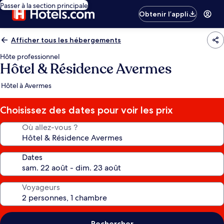
Passer à la section principale
Obtenir l’appli
Afficher tous les hébergements
Hôte professionnel
Hôtel & Résidence Avermes
Hôtel à Avermes
Choisissez des dates pour voir les prix
Où allez-vous ?
Dates
Voyageurs
Rechercher