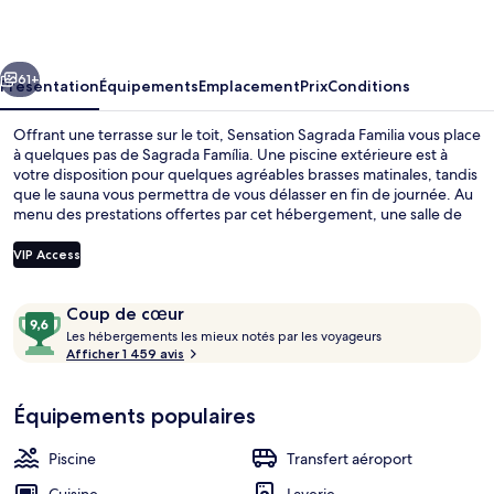
Familia
cédent
Suivant
61+
Présentation
Équipements
Emplacement
Prix
Conditions
Offrant une terrasse sur le toit, Sensation Sagrada Familia vous place
à quelques pas de Sagrada Família. Une piscine extérieure est à
votre disposition pour quelques agréables brasses matinales, tandis
que le sauna vous permettra de vous délasser en fin de journée. Au
menu des prestations offertes par cet hébergement, une salle de
fitness et une piscine pour enfants, l'assurance d'un séjour
confortable. Cerise sur le gâteau, les appartements regorgent de
VIP Access
petits plus comme une machine à espresso et des chaussons. Les
autres voyageurs aiment le fait que les transports publics se
Avis
9,6
trouvent à une courte distance de marche : Station de métro
Coup de cœur
Terrasse sur le toit
Sagrada Família est à 5 minutes à pied et Station de métro
voyageurs
L
sur
Les hébergements les mieux notés par les voyageurs
Verdaguer, à 9 minutes.
e
Afficher 1 459 avis
10,
s
Coup
de
Équipements populaires
h
cœur
é
b
Piscine
Transfert aéroport
e
r