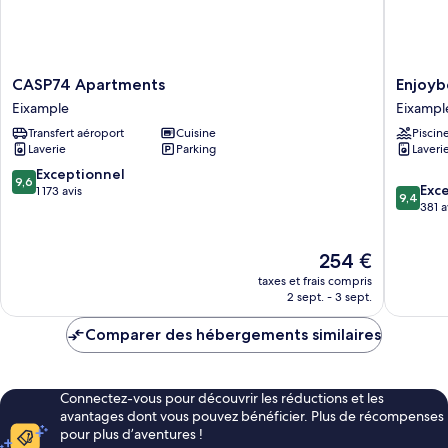
ville
(8
people)
CASP74
Enjoybc
CASP74 Apartments
Enjoyb
Apartments
Gaudi
Eixample
Eixampl
Eixample
Apartme
Transfert aéroport
Cuisine
Piscin
Eixampl
Laverie
Parking
Laveri
9.6
Exceptionnel
9,6
9.4
Exc
sur
1 173 avis
9,4
sur
381 a
10,
10,
Exceptionnel,
Exceptio
1 173 avis
Le
254 €
381 avis
nouveau
taxes et frais compris
prix
2 sept. - 3 sept.
est
de
Comparer des hébergements similaires
254 €
Connectez-vous pour découvrir les réductions et les
avantages dont vous pouvez bénéficier. Plus de récompenses
pour plus d’aventures !