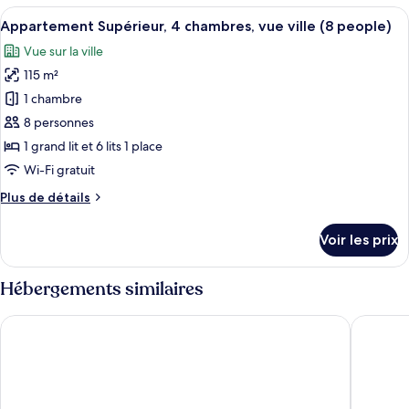
type
Afficher
Un balcon doté d’une balustrade en ver
chambres
17
de
Appartement Supérieur, 4 chambres, vue ville (8 people)
toutes
(8
chambre
Vue sur la ville
Appartement
les
people)
Standard,
115 m²
photos
3
pour
1 chambre
chambres
ce
(8
8 personnes
people)
type
1 grand lit et 6 lits 1 place
de
Wi-Fi gratuit
chambre :
Plus
Plus de détails
Appartement
de
Supérieur,
détails
Voir les prix
4
sur
le
chambres,
type
Hébergements similaires
vue
de
ville
chambre
CASP74 Apartments
Enjoybc
Appartement
(8
Supérieur,
people)
4
chambres,
vue