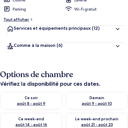
Cuisine
Laverie
g
Parking
Wi-Fi gratuit
e
m
Tout afficher
e
n
Services et équipements principaux
(12)
t
s
Comme à la maison
(6)
l
e
s
m
Options de chambre
i
e
u
Vérifiez la disponibilité pour ces dates.
x
Vérifier la disponibilité pour ce soir août 8 - août 9
Vérifier la disponibilité pour 
n
Ce soir
Demain
o
août 8 - août 9
août 9 - août 10
t
é
Vérifier la disponibilité pour ce week-end août 14 - août 16
Vérifier la disponibilité pour
s
Ce week-end
Le week-end prochain
août 14 - août 16
août 21 - août 23