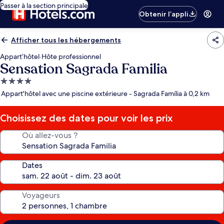
Passer à la section principale
Obtenir l’appli
Afficher tous les hébergements
Appart’hôtel
·
Hôte professionnel
Sensation Sagrada Familia
Hébergement
4.0 étoiles
Appart'hôtel avec une piscine extérieure - Sagrada Família à 0,2 km
Choisissez des dates pour voir les prix
Où allez-vous ?
Dates
Voyageurs