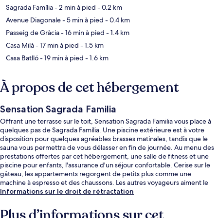
Sagrada Família
- 2 min à pied
- 0.2 km
Avenue Diagonale
- 5 min à pied
- 0.4 km
Passeig de Gràcia
- 16 min à pied
- 1.4 km
Casa Milà
- 17 min à pied
- 1.5 km
Casa Batlló
- 19 min à pied
- 1.6 km
À propos de cet hébergement
Sensation Sagrada Familia
Offrant une terrasse sur le toit, Sensation Sagrada Familia vous place à
quelques pas de Sagrada Família. Une piscine extérieure est à votre
disposition pour quelques agréables brasses matinales, tandis que le
sauna vous permettra de vous délasser en fin de journée. Au menu des
prestations offertes par cet hébergement, une salle de fitness et une
piscine pour enfants, l'assurance d'un séjour confortable. Cerise sur le
gâteau, les appartements regorgent de petits plus comme une
machine à espresso et des chaussons. Les autres voyageurs aiment le
fait que les transports publics se trouvent à une courte distance de
Informations sur le droit de rétractation
marche : Station de métro Sagrada Família est à 5 minutes à pied et
Station de métro Verdaguer, à 9 minutes.
Plus d’informations sur cet