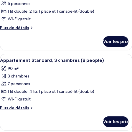
1
pour
5 personnes
chambre
ce
1 lit double, 2 lits 1 place et 1 canapé-lit (double)
type
Wi-Fi gratuit
de
Plus
Plus de détails
chambre :
de
Appartement
détails
Voir les prix
sur
Standard,
le
2
type
Afficher
Un salon moderne avec un canapé, une t
chambres
16
de
Appartement Standard, 3 chambres (8 people)
toutes
(6
chambre
90 m²
Appartement
les
Persons)
Standard,
3 chambres
photos
2
pour
7 personnes
chambres
ce
(6
1 lit double, 4 lits 1 place et 1 canapé-lit (double)
Persons)
type
Wi-Fi gratuit
de
Plus
Plus de détails
chambre :
de
Appartement
détails
Voir les prix
sur
Standard,
le
3