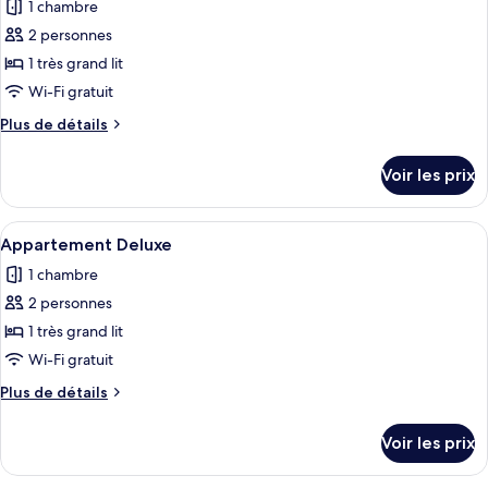
1 chambre
Suite
les
Studio
2 personnes
photos
pour
1 très grand lit
ce
Wi-Fi gratuit
type
Plus
Plus de détails
de
de
chambre :
détails
Voir les prix
sur
Appartement,
le
1
type
Afficher
Une chambre d’hôtel moderne avec deux 
chambre
4
de
Appartement Deluxe
toutes
chambre
1 chambre
Appartement,
les
1
2 personnes
photos
chambre
pour
1 très grand lit
ce
Wi-Fi gratuit
type
Plus
Plus de détails
de
de
chambre :
détails
Voir les prix
sur
Appartement
le
Deluxe