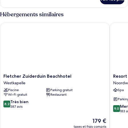
sur
le
type
Hébergements similaires
de
chambre
Fletcher Zuiderduin Beachhotel
Resort L
Chambre
Fletcher
Resort
Fletcher Zuiderduin Beachhotel
Resort
Zuiderduin
Land
Westkapelle
Noordwe
Beachhotel
en
Piscine
Parking gratuit
Spa
Westkapelle
Zee
Wi-Fi gratuit
Restaurant
Noordwe
Parkin
8.2
Très bien
8,2
9.0
Mer
sur
387 avis
9,0
sur
183 a
10,
10,
Très
Le
179 €
Merveill
bien,
nouveau
183 avis
taxes et frais compris
387 avis