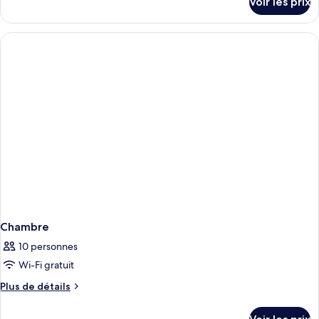
Voir les prix
sur
Appartement
le
Deluxe
type
de
chambre
Appartement
Deluxe
Chambre
10 personnes
Wi-Fi gratuit
Plus
Plus de détails
de
détails