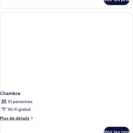
sur
le
type
de
chambre
Chambre
Chambre
10 personnes
Wi-Fi gratuit
Plus
Plus de détails
de
détails
Voir les prix