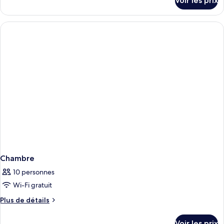
Voir les prix
sur
le
type
de
chambre
Chambre
Chambre
10 personnes
Wi-Fi gratuit
Plus
Plus de détails
de
détails
Voir les prix