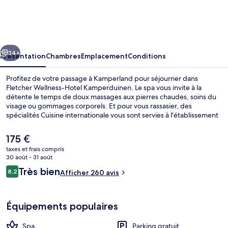
Wellness-
Hotel
Kamperduinen
cédent
Suivant
34+
Présentation
Chambres
Emplacement
Conditions
Profitez de votre passage à Kamperland pour séjourner dans
Fletcher Wellness-Hotel Kamperduinen. Le spa vous invite à la
détente le temps de doux massages aux pierres chaudes, soins du
visage ou gommages corporels. Et pour vous rassasier, des
spécialités Cuisine internationale vous sont servies à l'établissement
Amadore de Kamperduinen, qui est ouvert à l'heure du petit
déjeuner, du déjeuner et du dîner. Parmi les autres avantages de
Le
175 €
cet hôtel de luxe, on trouve un bar / salon, une salle de fitness et
prix
taxes et frais compris
une terrasse, l'idéal pour des vacances sans soucis.
actuel
30 août - 31 août
Espace de soins pour les couples, sa
est
Avis
Très bien
8,2
Afficher 260 avis
de
8,2 sur 10
voyageurs
175 €.
Équipements populaires
Spa
Parking gratuit