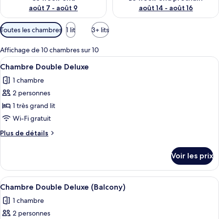
août 7 - août 9
août 14 - août 16
Filtres
Toutes les chambres
1 lit
3+ lits
disponibles
pour
Affichage de 10 chambres sur 10
les
Afficher
Une chambre d’hôtel avec un grand lit,
4
Chambre Double Deluxe
chambres
toutes
1 chambre
les
2 personnes
photos
pour
1 très grand lit
ce
Wi-Fi gratuit
type
Plus
Plus de détails
de
de
chambre :
détails
Voir les prix
sur
Chambre
le
Double
type
Afficher
Une chambre d’hôtel au design moderne,
Deluxe
4
de
Chambre Double Deluxe (Balcony)
toutes
chambre
1 chambre
Chambre
les
Double
2 personnes
photos