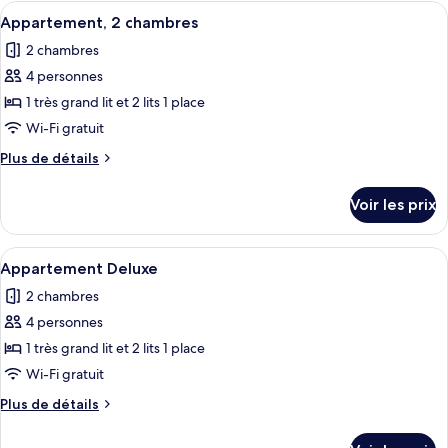
type
Afficher
Une chambre d’hôtel moderne avec deux 
5
de
Appartement, 2 chambres
toutes
chambre
2 chambres
Appartement
les
Deluxe
4 personnes
photos
pour
1 très grand lit et 2 lits 1 place
ce
Wi-Fi gratuit
type
Plus
Plus de détails
de
de
chambre :
détails
Voir les prix
sur
Appartement,
le
2
type
Afficher
Une chambre d’hôtel moderne avec deux 
chambres
4
de
Appartement Deluxe
toutes
chambre
2 chambres
Appartement,
les
2
4 personnes
photos
chambres
pour
1 très grand lit et 2 lits 1 place
ce
Wi-Fi gratuit
type
Plus
Plus de détails
de
de
chambre :
détails