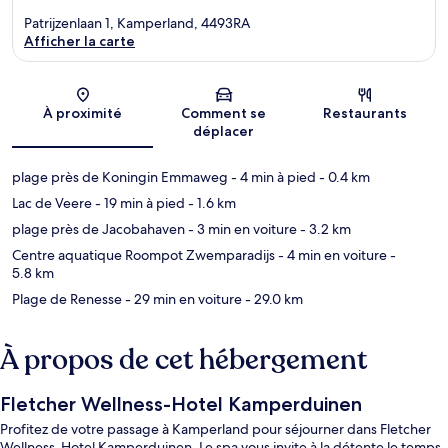
Patrijzenlaan 1, Kamperland, 4493RA
Afficher la carte
Carte
À proximité
Comment se
Restaurants
déplacer
plage près de Koningin Emmaweg
- 4 min à pied
- 0.4 km
Lac de Veere
- 19 min à pied
- 1.6 km
plage près de Jacobahaven
- 3 min en voiture
- 3.2 km
Centre aquatique Roompot Zwemparadijs
- 4 min en voiture
-
5.8 km
Plage de Renesse
- 29 min en voiture
- 29.0 km
À propos de cet hébergement
Fletcher Wellness-Hotel Kamperduinen
Profitez de votre passage à Kamperland pour séjourner dans Fletcher
Wellness-Hotel Kamperduinen. Le spa vous invite à la détente le temps