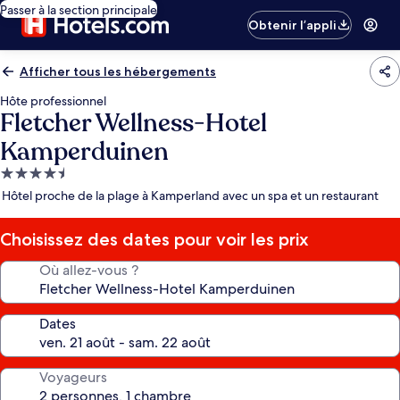
Passer à la section principale
Obtenir l’appli
Afficher tous les hébergements
Hôte professionnel
Fletcher Wellness-Hotel
Kamperduinen
Hébergement
4.5 étoiles
Hôtel proche de la plage à Kamperland avec un spa et un restaurant
Choisissez des dates pour voir les prix
Où allez-vous ?
Dates
Voyageurs