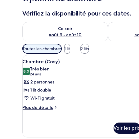
Vérifiez la disponibilité pour ces dates.
Vérifier la disponibilité pour ce soir août 9 - août 10
Vérifier la di
Ce soir
août 9 - août 10
ao
Filtres
Toutes les chambres
1 lit
2 lits
disponibles
Afficher
Une chambre à coucher avec un l
pour
13
Chambre (Cosy)
toutes
les
Très bien
les
8,0
chambres
8,0 sur 10
(24 avis)
24 avis
photos
2 personnes
pour
1 lit double
ce
Wi-Fi gratuit
type
Plus
de
Plus de détails
de
chambre :
détails
Chambre
sur
Voir les pri
(Cosy)
le
type