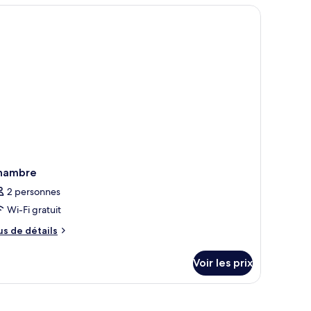
pe
t
rand lit, une fenêtre donnant sur un beau paysage et un téléviseur fixé a
e
ouble,
hambre
ccessible
hambre
andard,
ux
ersonnes
uble,
obilité
cessible
x
éduite
rsonnes
bilité
duite
hambre
2 personnes
Wi-Fi gratuit
us
us de détails
e
tails
Voir les prix
r
pe
e