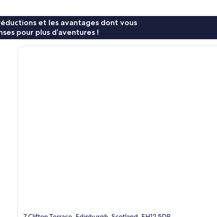
réductions et les avantages dont vous
ses pour plus d’aventures !
7 Clifton Terrace, Edinburgh, Scotland, EH12 5DR