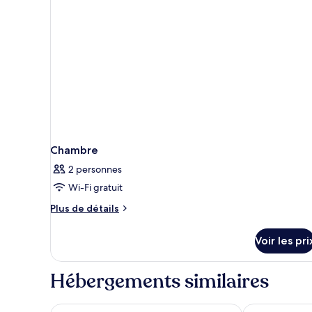
Chambre
2 personnes
Wi-Fi gratuit
Plus
Plus de détails
de
détails
Voir les pri
sur
le
type
Hébergements similaires
de
chambre
Chambre
Point A Edinburgh Haymarket
Hub By Premi