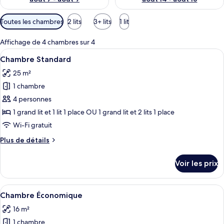
Filtres
Toutes les chambres
2 lits
3+ lits
1 lit
disponibles
pour
Affichage de 4 chambres sur 4
les
Afficher
Une chambre avec un lit, une table de 
5
Chambre Standard
chambres
toutes
25 m²
les
1 chambre
photos
pour
4 personnes
ce
1 grand lit et 1 lit 1 place OU 1 grand lit et 2 lits 1 place
type
Wi-Fi gratuit
de
Plus
Plus de détails
chambre :
de
Chambre
détails
Voir les prix
sur
Standard
le
type
Afficher
Une pièce comprenant un lit, une table 
5
de
Chambre Économique
toutes
chambre
16 m²
Chambre
les
Standard
1 chambre