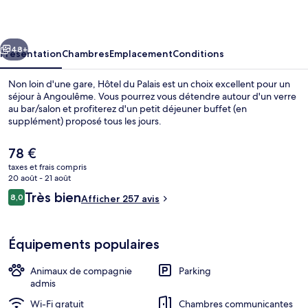
Palais
cédent
Suivant
48+
Présentation
Chambres
Emplacement
Conditions
Non loin d'une gare, Hôtel du Palais est un choix excellent pour un
séjour à Angoulême. Vous pourrez vous détendre autour d'un verre
au bar/salon et profiterez d'un petit déjeuner buffet (en
supplément) proposé tous les jours.
Le
78 €
prix
taxes et frais compris
actuel
20 août - 21 août
est
Avis
Très bien
8,0
Bar lounge
Afficher 257 avis
de
8,0 sur 10
voyageurs
78 €.
Équipements populaires
Animaux de compagnie
Parking
admis
Wi-Fi gratuit
Chambres communicantes