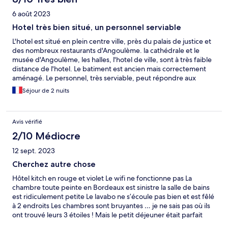
6 août 2023
Hotel très bien situé, un personnel serviable
L'hotel est situé en plein centre ville, près du palais de justice et
des nombreux restaurants d'Angoulème. la cathédrale et le
musée d'Angoulème, les halles, l'hotel de ville, sont à très faible
distance de l'hotel. Le batiment est ancien mais correctement
aménagé. Le personnel, très serviable, peut répondre aux
demandes particulières. Le petit déjeuner est correct.
Séjour de 2 nuits
Avis vérifié
2/10 Médiocre
12 sept. 2023
Cherchez autre chose
Hôtel kitch en rouge et violet Le wifi ne fonctionne pas La
chambre toute peinte en Bordeaux est sinistre la salle de bains
est ridiculement petite Le lavabo ne s’écoule pas bien et est fêlé
à 2 endroits Les chambres sont bruyantes … je ne sais pas où ils
ont trouvé leurs 3 étoiles ! Mais le petit déjeuner était parfait