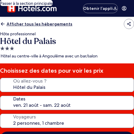
Passer à la section principale
Obtenir l’appli
Afficher tous les hébergements
Hôte professionnel
Hôtel du Palais
Hébergement
3.0 étoiles
Hôtel au centre-ville à Angoulême avec un bar/salon
Choisissez des dates pour voir les prix
Où allez-vous ?
Dates
Voyageurs