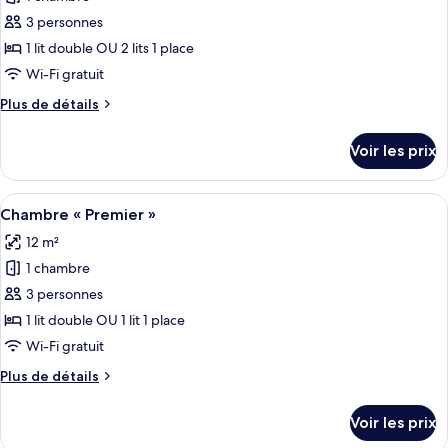
photos
pour
3 personnes
ce
1 lit double OU 2 lits 1 place
type
Wi-Fi gratuit
de
Plus
Plus de détails
chambre :
de
Chambre
détails
Voir les prix
sur
Économique
le
type
Afficher
Une chambre d’hôtel décorée dans des 
4
de
Chambre « Premier »
toutes
chambre
12 m²
Chambre
les
Économique
1 chambre
photos
pour
3 personnes
ce
1 lit double OU 1 lit 1 place
type
Wi-Fi gratuit
de
Plus
Plus de détails
chambre :
de
Chambre
détails
Voir les prix
sur
«
le