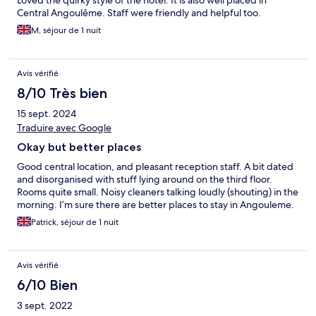
Loved the quirky style of the hotel. It is also well placed in
Central Angoulême. Staff were friendly and helpful too.
M, séjour de 1 nuit
Avis vérifié
8/10 Très bien
15 sept. 2024
Traduire avec Google
Okay but better places
Good central location, and pleasant reception staff. A bit dated
and disorganised with stuff lying around on the third floor.
Rooms quite small. Noisy cleaners talking loudly (shouting) in the
morning. I’m sure there are better places to stay in Angouleme.
Patrick, séjour de 1 nuit
Avis vérifié
6/10 Bien
3 sept. 2022