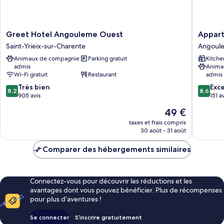
Greet
Appart'C
Greet Hotel Angouleme Ouest
Hotel
Classic
Saint-Yrieix-sur-Charente
Angoul
Angouleme
Angoul
Animaux de compagnie
Parking gratuit
Kitche
Ouest
Centre
admis
Anima
Saint-
Angoul
Wi-Fi gratuit
Restaurant
admis
Yrieix-
8.2
8.6
sur-
Très bien
Exce
8,2
8,6
sur
sur
Charente
905 avis
151 a
10,
10,
Le
49 €
Très
Excellen
nouveau
bien,
151 avis
taxes et frais compris
prix
30 août - 31 août
905 avis
est
de
Comparer des hébergements similaires
49 €
Connectez-vous pour découvrir les réductions et les
avantages dont vous pouvez bénéficier. Plus de récompenses
pour plus d’aventures !
Se connecter
S’inscrire gratuitement