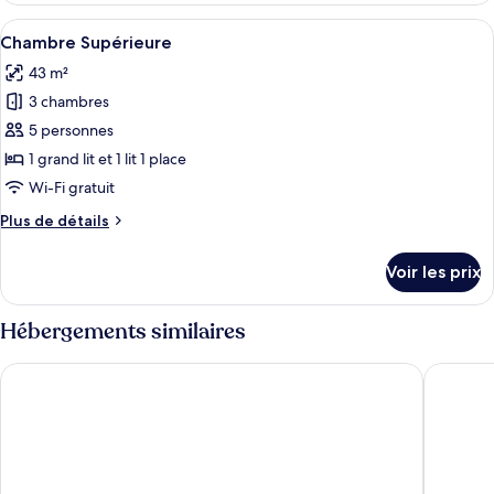
Premier
type
Afficher
Une chambre à coucher avec un lit, un
»
5
de
Chambre Supérieure
toutes
chambre
43 m²
Chambre
les
«
3 chambres
photos
Premier
pour
5 personnes
»
ce
1 grand lit et 1 lit 1 place
type
Wi-Fi gratuit
de
Plus
Plus de détails
chambre :
de
Chambre
détails
Voir les prix
sur
Supérieure
le
type
Hébergements similaires
de
chambre
Greet Hotel Angouleme Ouest
Appart'C
Chambre
Supérieure