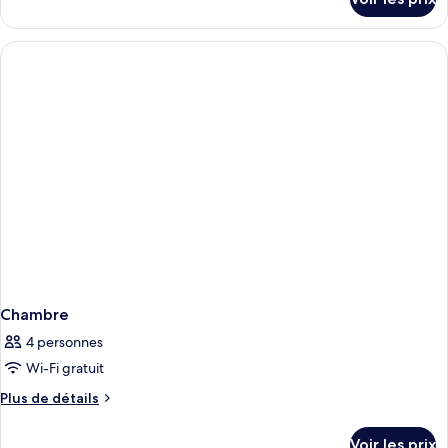
sur
Doble
le
Matrimonial
type
de
chambre
Doble
Matrimonial
Chambre
4 personnes
Wi-Fi gratuit
Plus
Plus de détails
de
détails
Voir les prix