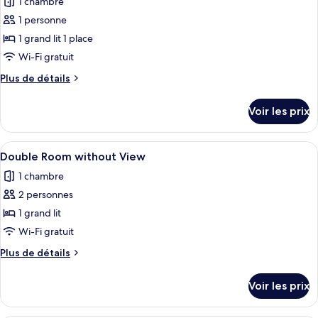
1 chambre
Double
les
Room
1 personne
photos
with
pour
1 grand lit 1 place
View
ce
Wi-Fi gratuit
type
Plus
Plus de détails
de
de
chambre :
détails
Voir les prix
sur
Deluxe
le
Single
type
Afficher
Un lit bien fait, avec une couvre-lit 
Room
1
de
Double Room without View
toutes
chambre
Without
1 chambre
Deluxe
les
View
Single
2 personnes
photos
Room
pour
1 grand lit
Without
ce
View
Wi-Fi gratuit
type
Plus
Plus de détails
de
de
chambre :
détails
Voir les prix
sur
Double
le
Room
type