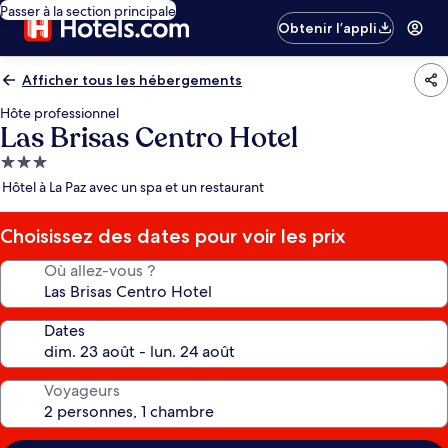
Passer à la section principale
Obtenir l’appli
Afficher tous les hébergements
Hôte professionnel
Las Brisas Centro Hotel
Hébergement
3.0 étoiles
Hôtel à La Paz avec un spa et un restaurant
Choisissez des dates pour voir les prix
Où allez-vous ?
Dates
Voyageurs