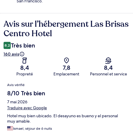
San Francisco.
Avis sur l’hébergement Las Brisas
Avis
Centro Hotel
Très bien
8,2
160 avis
8,4
7,8
8,4
Propreté
Emplacement
Personnel et service
Avis
Avis vérifié
8/10 Très bien
7 mai 2026
Traduire avec Google
Hotel muy bien ubicado. El desayuno es bueno y el personal
muy amable.
Ismael, séjour de 6 nuits