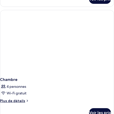
sur
le
type
de
chambre
Chambre
Chambre
4 personnes
Wi-Fi gratuit
Plus
Plus de détails
de
détails
Voir les prix