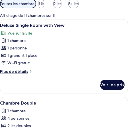
Filtres
Toutes les chambres
1 lit
2 lits
3+ lits
disponibles
pour
Affichage de 11 chambres sur 11
les
Afficher
Une chambre d’hôtel avec un grand lit
6
Deluxe Single Room with View
chambres
toutes
Vue sur la ville
les
1 chambre
photos
pour
1 personne
ce
1 grand lit 1 place
type
Wi-Fi gratuit
de
Plus
Plus de détails
chambre :
de
Deluxe
détails
Voir les prix
sur
Single
le
Room
type
Afficher
Une chambre d’hôtel avec deux lits, un 
with
1
de
Chambre Double
toutes
View
chambre
1 chambre
Deluxe
les
Single
4 personnes
photos
Room
pour
2 lits doubles
with