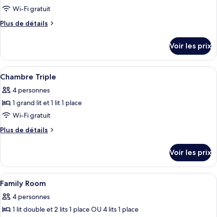
ce
View
Wi-Fi gratuit
type
Plus
Plus de détails
de
de
chambre :
détails
Voir les prix
sur
Chambre
le
Double
type
Afficher
Une chambre d’hôtel avec deux lits, u
3
de
Chambre Triple
toutes
chambre
4 personnes
Chambre
les
Double
1 grand lit et 1 lit 1 place
photos
pour
Wi-Fi gratuit
ce
Plus
Plus de détails
type
de
détails
de
Voir les prix
sur
chambre :
le
Chambre
type
Afficher
Une chambre d’hôtel avec trois lits, ch
5
Triple
de
Family Room
toutes
chambre
4 personnes
Chambre
les
Triple
1 lit double et 2 lits 1 place OU 4 lits 1 place
photos