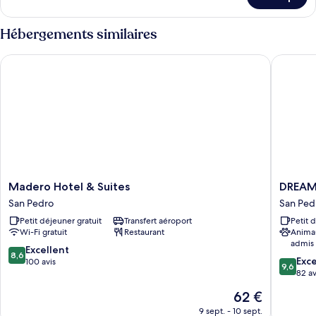
sur
le
type
Hébergements similaires
de
chambre
Madero Hotel & Suites
DREAM B
Chambre
Madero
DREAM
Madero Hotel & Suites
DREAM
Hotel
By
San Pedro
San Ped
&
Stannu
Petit déjeuner gratuit
Transfert aéroport
Petit 
Suites
Hotel
Wi-Fi gratuit
Restaurant
Anima
San
San
admis
Pedro
Pedro
8.6
Excellent
8,6
9.6
Exc
sur
100 avis
9,6
sur
82 av
10,
10,
Excellent,
Le
62 €
Exceptio
100 avis
nouveau
82 avis
9 sept. - 10 sept.