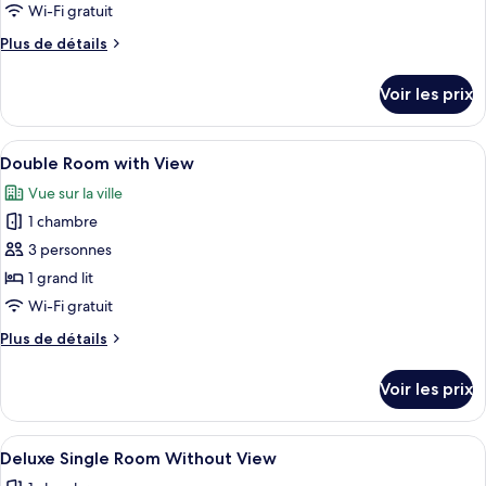
pour
Wi-Fi gratuit
ce
Plus
Plus de détails
type
de
détails
de
Voir les prix
sur
chambre :
le
Family
type
Afficher
Une chambre d’hôtel avec un grand lit, 
4
Room
de
Double Room with View
toutes
chambre
Vue sur la ville
Family
les
Room
1 chambre
photos
pour
3 personnes
ce
1 grand lit
type
Wi-Fi gratuit
de
Plus
Plus de détails
chambre :
de
Double
détails
Voir les prix
sur
Room
le
with
type
Afficher
Une chambre bien rangée, avec un lit, 
View
1
de
Deluxe Single Room Without View
toutes
chambre