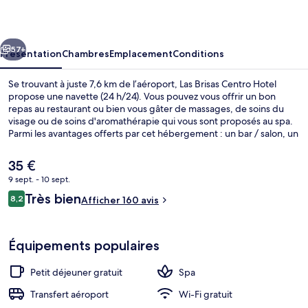
Centro
Hotel
cédent
Suivant
57+
Présentation
Chambres
Emplacement
Conditions
Se trouvant à juste 7,6 km de l’aéroport, Las Brisas Centro Hotel
propose une navette (24 h/24). Vous pouvez vous offrir un bon
repas au restaurant ou bien vous gâter de massages, de soins du
visage ou de soins d'aromathérapie qui vous sont proposés au spa.
Parmi les avantages offerts par cet hébergement : un bar / salon, un
snack-bar/une épicerie fine et une terrasse. L'hébergement se situe
à une très courte distance à pied des transports publics : Station de
Le
35 €
téléphérique de Edificio Correos se trouve à 11 min et Station de
prix
9 sept. - 10 sept.
téléphérique d'Armentia, à 11 min.
actuel
Avis
Très bien
Terrasse/Patio
8,2
est
Afficher 160 avis
8,2 sur 10
voyageurs
de
35 €.
Équipements populaires
Petit déjeuner gratuit
Spa
Transfert aéroport
Wi-Fi gratuit