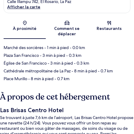
Calle Illampu 742, El Rosario, La Paz
Afficher la carte
Carte
À proximité
Comment se
Restaurants
déplacer
Marché des sorcières
- 1 min à pied
- 0.0 km
Plaza San Francisco
- 3 min à pied
- 0.3 km
Église de San Francisco
- 3 min à pied
- 0.3 km
Cathédrale métropolitaine de La Paz
- 8 min à pied
- 0.7 km
Place Murillo
- 8 min à pied
- 0.7 km
À propos de cet hébergement
Las Brisas Centro Hotel
Se trouvant à juste 7,6 km de l’aéroport, Las Brisas Centro Hotel propose
une navette (24 h/24). Vous pouvez vous offrir un bon repas au
restaurant ou bien vous gâter de massages, de soins du visage ou de
soins d'aromathérapie qui vous sont proposés au spa. Parmi les