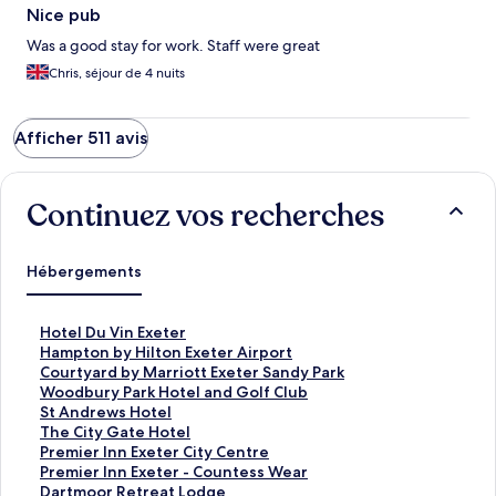
Nice pub
Was a good stay for work. Staff were great
Chris, séjour de 4 nuits
Afficher 511 avis
Continuez vos recherches
Hébergements
L
Hotel Du Vin Exeter
i
L
Hampton by Hilton Exeter Airport
e
i
L
Courtyard by Marriott Exeter Sandy Park
n
e
i
L
Woodbury Park Hotel and Golf Club
o
n
e
i
L
St Andrews Hotel
u
o
n
e
i
L
The City Gate Hotel
v
u
o
n
e
i
L
Premier Inn Exeter City Centre
r
v
u
o
n
e
i
L
Premier Inn Exeter - Countess Wear
a
r
v
u
o
n
e
i
L
Dartmoor Retreat Lodge