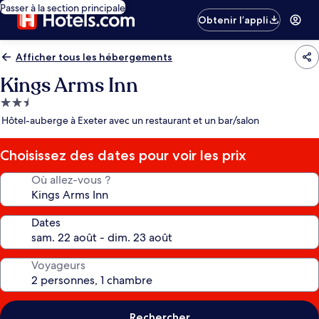
Passer à la section principale
Obtenir l’appli
Afficher tous les hébergements
Kings Arms Inn
Hébergement
2.5 étoiles
Hôtel-auberge à Exeter avec un restaurant et un bar/salon
Choisissez des dates pour voir les prix
Où allez-vous ?
Dates
Voyageurs
Rechercher