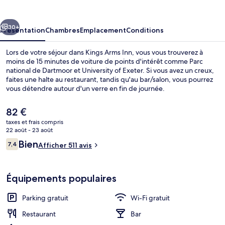
Inn
cédent
Suivant
30+
Présentation
Chambres
Emplacement
Conditions
Lors de votre séjour dans Kings Arms Inn, vous vous trouverez à
moins de 15 minutes de voiture de points d'intérêt comme Parc
national de Dartmoor et University of Exeter. Si vous avez un creux,
faites une halte au restaurant, tandis qu'au bar/salon, vous pourrez
vous détendre autour d'un verre en fin de journée.
Le
82 €
prix
taxes et frais compris
actuel
22 août - 23 août
Extérieur
est
Avis
Bien
7,4
Afficher 511 avis
de
7,4 sur 10
voyageurs
82 €.
Équipements populaires
Parking gratuit
Wi-Fi gratuit
Restaurant
Bar