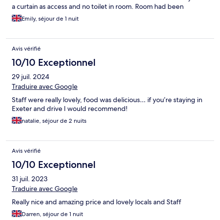
a curtain as access and no toilet in room. Room had been
changed to accommodate other needs so no complaints. Lovely
Emily, séjour de 1 nuit
food in the pub.
Avis vérifié
10/10 Exceptionnel
29 juil. 2024
Traduire avec Google
Staff were really lovely, food was delicious… if you’re staying in
Exeter and drive I would recommend!
natalie, séjour de 2 nuits
Avis vérifié
10/10 Exceptionnel
31 juil. 2023
Traduire avec Google
Really nice and amazing price and lovely locals and Staff
Darren, séjour de 1 nuit