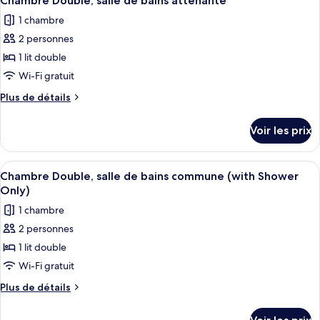
Chambre Double, salle de bains attenante
toutes
chambre
salle
1 chambre
Chambre
les
de
Double
2 personnes
photos
bains
Standard,
pour
1 lit double
attenante
salle
ce
de
Wi-Fi gratuit
bains
type
Plus
Plus de détails
attenante
de
de
chambre :
détails
Voir les prix
sur
Chambre
le
Double,
type
Afficher
Un lit bien fait, avec une couette blan
salle
6
de
Chambre Double, salle de bains commune (with Shower
toutes
chambre
de
Only)
Chambre
les
bains
1 chambre
Double,
photos
attenante
salle
2 personnes
pour
de
1 lit double
ce
bains
attenante
type
Wi-Fi gratuit
de
Plus
Plus de détails
chambre :
de
détails
Chambre