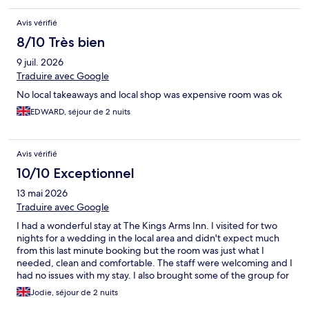
Avis vérifié
8/10 Très bien
9 juil. 2026
Traduire avec Google
No local takeaways and local shop was expensive room was ok
EDWARD, séjour de 2 nuits
Avis vérifié
10/10 Exceptionnel
13 mai 2026
Traduire avec Google
I had a wonderful stay at The Kings Arms Inn. I visited for two
nights for a wedding in the local area and didn't expect much
from this last minute booking but the room was just what I
needed, clean and comfortable. The staff were welcoming and I
had no issues with my stay. I also brought some of the group for
some food at the pub and we all thoroughly enjoyed our meals.
Jodie, séjour de 2 nuits
Definitetly would recommend and would stay again :)