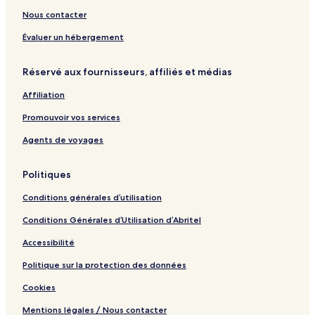
r
H
G
d
G
M
Nous contacter
e
G
a
a
b
y
r
Évaluer un hébergement
y
s
I
t
Réservé aux fournisseurs, affiliés et médias
H
o
G
n
Affiliation
'
s
Promouvoir vos services
I
n
Agents de voyages
n
s
Politiques
Conditions générales d’utilisation
Conditions Générales d’Utilisation d’Abritel
Accessibilité
Politique sur la protection des données
Cookies
Mentions légales / Nous contacter