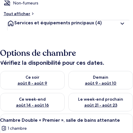
Non-fumeurs
Tout afficher
Services et équipements principaux
(4)
Options de chambre
Vérifiez la disponibilité pour ces dates.
Vérifier la disponibilité pour ce soir août 8 - août 9
Vérifier la disponibilité pour 
Ce soir
Demain
août 8 - août 9
août 9 - août 10
Vérifier la disponibilité pour ce week-end août 14 - août 16
Vérifier la disponibilité pour
Ce week-end
Le week-end prochain
août 14 - août 16
août 21 - août 23
Afficher
Un lit bien fait, avec une tête de lit 
5
Chambre Double « Premier », salle de bains attenante
toutes
1 chambre
les