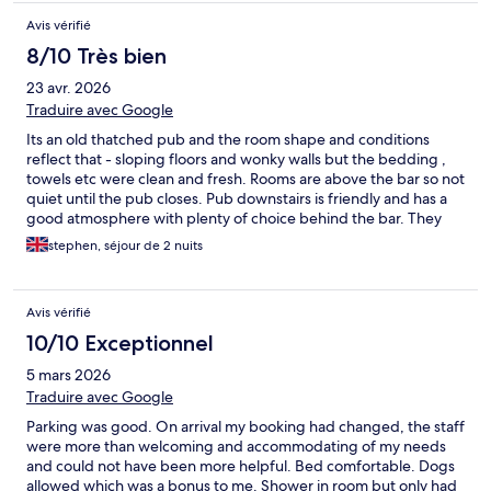
Avis vérifié
8/10 Très bien
23 avr. 2026
Traduire avec Google
Its an old thatched pub and the room shape and conditions
reflect that - sloping floors and wonky walls but the bedding ,
towels etc were clean and fresh. Rooms are above the bar so not
quiet until the pub closes. Pub downstairs is friendly and has a
good atmosphere with plenty of choice behind the bar. They
serve food but I didn't try any so can't comment on that.
stephen, séjour de 2 nuits
Reasonably large attached car park although theres no covered
area or anything to chain a motorcycle to.
Avis vérifié
10/10 Exceptionnel
5 mars 2026
Traduire avec Google
Parking was good. On arrival my booking had changed, the staff
were more than welcoming and accommodating of my needs
and could not have been more helpful. Bed comfortable. Dogs
allowed which was a bonus to me. Shower in room but only had