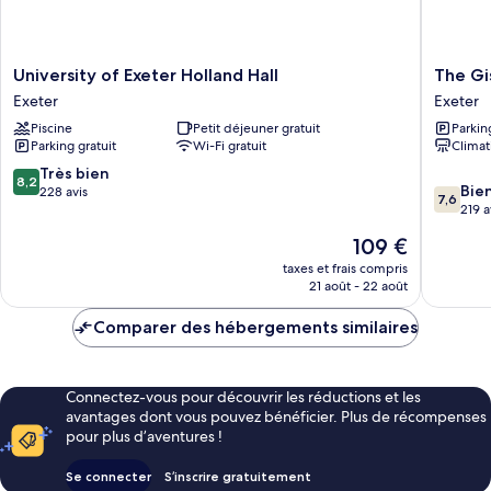
University
The
University of Exeter Holland Hall
The Gi
of
Gissons
Exeter
Exeter
Exeter
Hotel
Piscine
Petit déjeuner gratuit
Parkin
Holland
Exeter
Parking gratuit
Wi-Fi gratuit
Climat
Hall
Exeter
8.2
Très bien
8,2
7.6
Bie
sur
228 avis
7,6
sur
219 a
10,
10,
Très
Le
109 €
Bien,
bien,
nouveau
219 avis
taxes et frais compris
228 avis
prix
21 août - 22 août
est
de
Comparer des hébergements similaires
109 €
Connectez-vous pour découvrir les réductions et les
avantages dont vous pouvez bénéficier. Plus de récompenses
pour plus d’aventures !
Se connecter
S’inscrire gratuitement