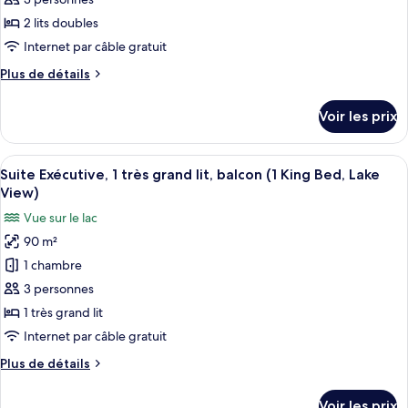
lit,
type
2 lits doubles
vue
de
Internet par câble gratuit
lac
chambre :
Plus
Plus de détails
Chambre
de
Exécutive,
détails
Voir les prix
2
sur
le
lits
type
Afficher
Un salon moderne doté d’un téléviseur 
doubles,
11
de
Suite Exécutive, 1 très grand lit, balcon (1 King Bed, Lake
toutes
vue
chambre
View)
Chambre
les
lac
Vue sur le lac
Exécutive,
photos
2
90 m²
pour
lits
1 chambre
ce
doubles,
vue
type
3 personnes
lac
de
1 très grand lit
chambre :
Internet par câble gratuit
Suite
Plus
Plus de détails
Exécutive,
de
1
détails
Voir les prix