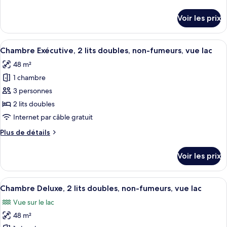
de
Deluxe,
détails
Voir les prix
2
sur
le
lits
type
Afficher
Une chambre d’hôtel moderne dotée d’un
doubles,
10
de
Chambre Exécutive, 2 lits doubles, non-fumeurs, vue lac
toutes
non-
chambre
48 m²
Chambre
les
fumeurs
Deluxe,
1 chambre
photos
2
pour
3 personnes
lits
ce
doubles,
2 lits doubles
non-
type
Internet par câble gratuit
fumeurs
de
Plus
Plus de détails
chambre :
de
Chambre
détails
Voir les prix
sur
Exécutive,
le
2
type
Afficher
Une chambre d’hôtel moderne dotée d’u
lits
5
de
Chambre Deluxe, 2 lits doubles, non-fumeurs, vue lac
toutes
doubles,
chambre
Vue sur le lac
Chambre
les
non-
Exécutive,
48 m²
photos
fumeurs,
2