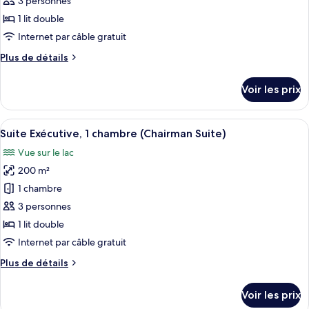
3 personnes
type
1 lit double
de
Internet par câble gratuit
chambre :
Plus
Plus de détails
Suite
de
Présidentielle,
détails
Voir les prix
1
sur
le
chambre
type
Afficher
Un salon moderne comprenant un coin re
11
de
Suite Exécutive, 1 chambre (Chairman Suite)
toutes
chambre
Vue sur le lac
Suite
les
Présidentielle,
200 m²
photos
1
pour
1 chambre
chambre
ce
3 personnes
type
1 lit double
de
Internet par câble gratuit
chambre :
Plus
Plus de détails
Suite
de
Exécutive,
détails
Voir les prix
1
sur