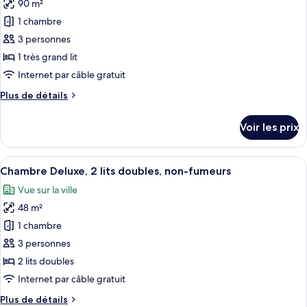
Exécutive,
90 m²
photos
non-
1
pour
1 chambre
fumeurs
très
ce
grand
3 personnes
lit,
type
1 très grand lit
non-
de
Internet par câble gratuit
fumeurs
chambre :
Plus
Plus de détails
Suite
de
Exécutive,
détails
Voir les prix
1
sur
le
très
type
Afficher
Une chambre d’hôtel moderne dotée d’u
grand
6
de
Chambre Deluxe, 2 lits doubles, non-fumeurs
toutes
lit,
chambre
Vue sur la ville
Suite
les
non-
Exécutive,
48 m²
photos
fumeurs,
1
pour
vue
1 chambre
très
ce
lac
grand
3 personnes
lit,
type
2 lits doubles
non-
de
Internet par câble gratuit
fumeurs,
chambre :
vue
Plus
Plus de détails
Chambre
lac