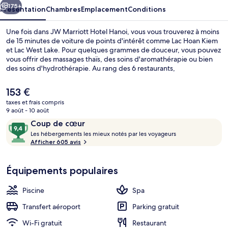
175+
Présentation
Chambres
Emplacement
Conditions
Une fois dans JW Marriott Hotel Hanoi, vous vous trouverez à moins
de 15 minutes de voiture de points d'intérêt comme Lac Hoan Kiem
et Lac West Lake. Pour quelques grammes de douceur, vous pouvez
vous offrir des massages thaïs, des soins d'aromathérapie ou bien
des soins d'hydrothérapie. Au rang des 6 restaurants,
l'établissement French Grill vous régale pour le déjeuner et le dîner
avec ses spécialités Cuisine française. Cet hôtel de luxe abrite en
Le
153 €
outre une piscine couverte, un bar en bord de piscine et une salle
prix
taxes et frais compris
de fitness ouverte 24 h/24. Le personnel attentionné et la
actuel
9 août - 10 août
présentation générale remportent un vif succès auprès des autres
Bar lounge
est
Avis
9,4
voyageurs.
Coup de cœur
de
voyageurs
L
sur
Les hébergements les mieux notés par les voyageurs
153 €.
e
Afficher 605 avis
10,
s
Coup
de
Équipements populaires
h
cœur
é
b
Piscine
Spa
e
r
Transfert aéroport
Parking gratuit
g
Wi-Fi gratuit
Restaurant
e