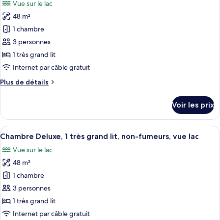
Vue sur le lac
Chambre
les
lit,
Exécutive,
48 m²
photos
non-
1
pour
1 chambre
fumeurs
très
ce
grand
3 personnes
lit,
type
1 très grand lit
non-
de
Internet par câble gratuit
fumeurs
chambre :
Plus
Plus de détails
Chambre
de
Exécutive,
détails
Voir les prix
1
sur
le
très
type
Afficher
Une chambre d’hôtel moderne, dotée d’u
grand
8
de
Chambre Deluxe, 1 très grand lit, non-fumeurs, vue lac
toutes
lit,
chambre
Vue sur le lac
Chambre
les
non-
Exécutive,
48 m²
photos
fumeurs,
1
pour
vue
1 chambre
très
ce
lac
grand
3 personnes
lit,
type
1 très grand lit
non-
de
Internet par câble gratuit
fumeurs,