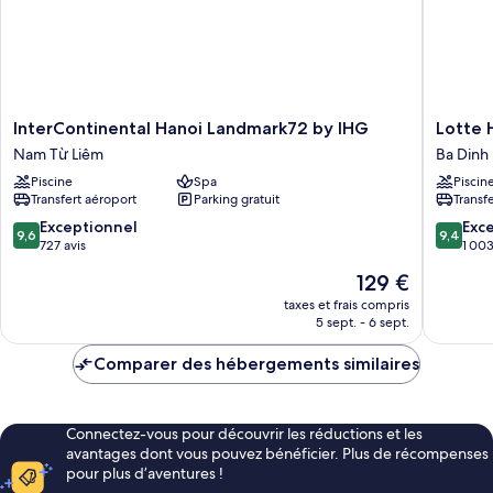
ville
grand
lit,
non-
fumeurs,
vue
ville
InterContinental
Lotte
InterContinental Hanoi Landmark72 by IHG
Lotte 
Hanoi
Hotel
Nam Từ Liêm
Ba Dinh
Landmark72
Hanoi
Piscine
Spa
Piscin
by
Ba
Transfert aéroport
Parking gratuit
Transf
IHG
Dinh
Nam
9.6
9.4
Exceptionnel
Exc
9,6
9,4
Từ
sur
sur
727 avis
1 003
Liêm
10,
10,
Le
129 €
Exceptionnel,
Exceptio
nouveau
727 avis
1 003 av
taxes et frais compris
prix
5 sept. - 6 sept.
est
de
Comparer des hébergements similaires
129 €
Connectez-vous pour découvrir les réductions et les
avantages dont vous pouvez bénéficier. Plus de récompenses
pour plus d’aventures !