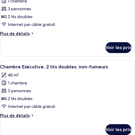
pour
1 chambre
vue
lits
ce
doubles,
lac
3 personnes
non-
type
2 lits doubles
fumeurs,
de
Internet par câble gratuit
vue
chambre :
lac
Plus
Plus de détails
Chambre
de
Deluxe,
détails
Voir les prix
2
sur
le
lits
type
Afficher
Une chambre d’hôtel moderne dotée d’un
doubles,
12
de
Chambre Exécutive, 2 lits doubles, non-fumeurs
toutes
non-
chambre
48 m²
Chambre
les
fumeurs,
Deluxe,
1 chambre
photos
vue
2
pour
lac
3 personnes
lits
ce
doubles,
2 lits doubles
non-
type
Internet par câble gratuit
fumeurs,
de
vue
Plus
Plus de détails
chambre :
lac
de
Chambre
détails
Voir les prix
sur
Exécutive,