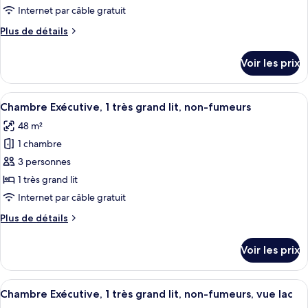
lit,
type
Internet par câble gratuit
non-
de
fumeurs
Plus
Plus de détails
chambre :
de
Chambre
détails
Voir les prix
sur
Deluxe,
le
1
type
Afficher
Une chambre d’hôtel moderne dotée d’un
très
11
de
Chambre Exécutive, 1 très grand lit, non-fumeurs
toutes
grand
chambre
48 m²
Chambre
les
lit,
Deluxe,
1 chambre
photos
non-
1
pour
3 personnes
fumeurs
très
ce
grand
1 très grand lit
lit,
type
Internet par câble gratuit
non-
de
fumeurs
Plus
Plus de détails
chambre :
de
Chambre
détails
Voir les prix
sur
Exécutive,
le
1
type
Afficher
Une chambre d’hôtel moderne, dotée d’u
très
10
de
Chambre Exécutive, 1 très grand lit, non-fumeurs, vue lac
toutes
grand
chambre