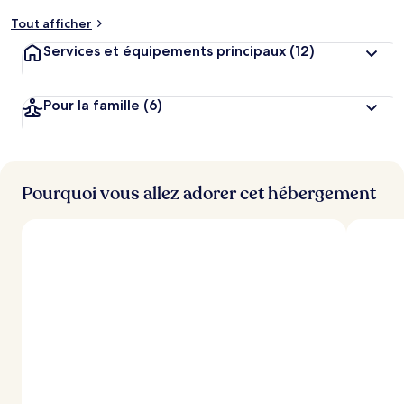
m
Tout afficher
e
n
Services et équipements principaux
(12)
t
s
Pour la famille
(6)
l
e
s
m
i
Pourquoi vous allez adorer cet hébergement
e
u
x
n
o
t
é
s
p
a
r