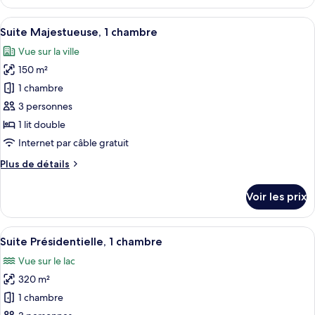
le
2
type
Afficher
Une chambre d’hôtel moderne dotée d’un
lits
15
de
Suite Majestueuse, 1 chambre
toutes
doubles,
chambre
Vue sur la ville
Chambre
les
non-
Exécutive,
150 m²
photos
fumeurs
2
pour
1 chambre
lits
ce
doubles,
3 personnes
non-
type
1 lit double
fumeurs
de
Internet par câble gratuit
chambre :
Plus
Plus de détails
Suite
de
Majestueuse,
détails
Voir les prix
1
sur
le
chambre
type
Afficher
Une chambre d’hôtel moderne dotée d’un
13
de
Suite Présidentielle, 1 chambre
toutes
chambre
Vue sur le lac
Suite
les
Majestueuse,
320 m²
photos
1
pour
1 chambre
chambre
ce