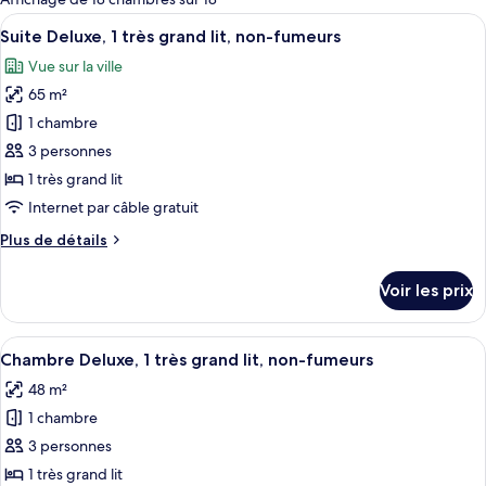
les
Afficher
Une chambre d’hôtel moderne avec un p
15
Suite Deluxe, 1 très grand lit, non-fumeurs
chambres
toutes
Vue sur la ville
les
65 m²
photos
pour
1 chambre
ce
3 personnes
type
1 très grand lit
de
Internet par câble gratuit
chambre :
Plus
Plus de détails
Suite
de
Deluxe,
détails
Voir les prix
1
sur
le
très
type
Afficher
Une chambre d’hôtel moderne, dotée d’
grand
8
de
Chambre Deluxe, 1 très grand lit, non-fumeurs
toutes
lit,
chambre
48 m²
Suite
les
non-
Deluxe,
1 chambre
photos
fumeurs
1
pour
3 personnes
très
ce
grand
1 très grand lit