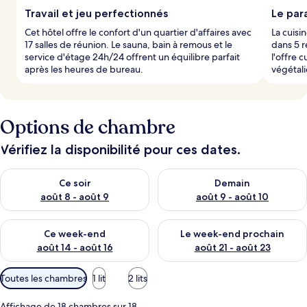
Travail et jeu perfectionnés
Le par
l
Cet hôtel offre le confort d'un quartier d'affaires avec
La cuisin
e
17 salles de réunion. Le sauna, bain à remous et le
dans 5 r
s
service d'étage 24h/24 offrent un équilibre parfait
l'offre 
après les heures de bureau.
végétal
v
o
y
a
g
Options de chambre
e
u
Vérifiez la disponibilité pour ces dates.
r
s
Vérifier la disponibilité pour ce soir août 8 - août 9
Vérifier la disponibilité pour 
Ce soir
Demain
août 8 - août 9
août 9 - août 10
Vérifier la disponibilité pour ce week-end août 14 - août 16
Vérifier la disponibilité pour
Ce week-end
Le week-end prochain
août 14 - août 16
août 21 - août 23
Filtres
Toutes les chambres
1 lit
2 lits
disponibles
pour
Affichage de 18 chambres sur 18