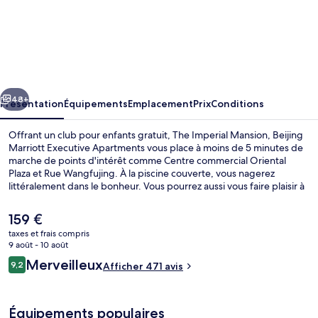
l’hébergement
The
Imperial
Mansion,
Beijing
cédent
Suivant
Marriott
48+
Présentation
Équipements
Emplacement
Prix
Conditions
Executive
Offrant un club pour enfants gratuit, The Imperial Mansion, Beijing
Apartments
Marriott Executive Apartments vous place à moins de 5 minutes de
marche de points d'intérêt comme Centre commercial Oriental
Plaza et Rue Wangfujing. À la piscine couverte, vous nagerez
littéralement dans le bonheur. Vous pourrez aussi vous faire plaisir à
l'établissement The Residence Lounge, qui vous accueille pour le
petit déjeuner, le déjeuner et le dîner à grand renfort de spécialités
Le
159 €
Cuisine chinoise. Confort et souci du détail... L'ensemble des
prix
taxes et frais compris
appartements bénéficie de petits plus comme un pommeau de
actuel
9 août - 10 août
douche à « effet pluie », une gamme d'oreillers au choix et des
Escalier
est
Avis
peignoirs. Que demander de plus ? Les autres voyageurs adorent le
Merveilleux
9,2
Afficher 471 avis
de
9,2 sur 10
personnel attentionné. Les transports publics se situent à une
voyageurs
159 €.
courte distance à pied : Station de métro Wangfujing est à 8 min et
Station de métro Dengshikou, à 10 min.
Équipements populaires