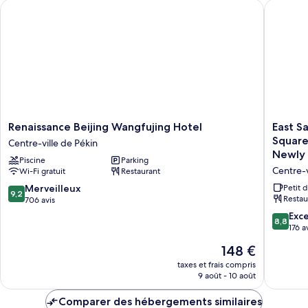
Renaissance Beijing Wangfujing Hotel
East Sac
Appartement
Familial,
1
chambre
Renaissance
East
Renaissance Beijing Wangfujing Hotel
East S
Beijing
Sacred
Square
Centre-ville de Pékin
Wangfujing
Hotel-
Newly 
Piscine
Parking
Hotel
near
Centre-v
Wi-Fi gratuit
Restaurant
Centre-
Beijing
ville
Tianan
9.2
Merveilleux
Petit 
9,2
de
Square,
Restau
sur
706 avis
Pékin
Forbidd
10,
8.8
Exce
8,8
City,Wan
Merveilleux,
sur
176 a
Street-
706 avis
10,
Le
148 €
Newly
Excellen
nouveau
renovat
176 avis
taxes et frais compris
prix
hotel
9 août - 10 août
est
Centre-
de
ville
Comparer des hébergements similaires