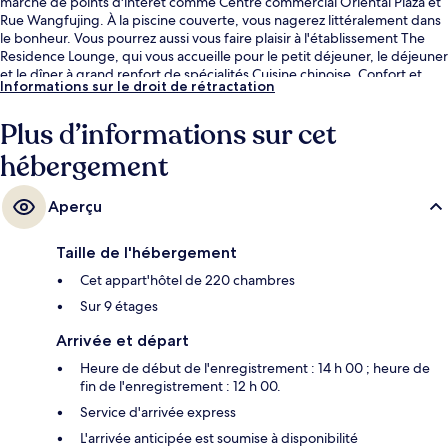
marche de points d'intérêt comme Centre commercial Oriental Plaza et
Rue Wangfujing. À la piscine couverte, vous nagerez littéralement dans
le bonheur. Vous pourrez aussi vous faire plaisir à l'établissement The
Residence Lounge, qui vous accueille pour le petit déjeuner, le déjeuner
et le dîner à grand renfort de spécialités Cuisine chinoise. Confort et
Informations sur le droit de rétractation
souci du détail... L'ensemble des appartements bénéficie de petits plus
comme un pommeau de douche à « effet pluie », une gamme d'oreillers
Plus d’informations sur cet
au choix et des peignoirs. Que demander de plus ? Les autres
voyageurs adorent le personnel attentionné. Les transports publics se
hébergement
situent à une courte distance à pied : Station de métro Wangfujing est à
8 min et Station de métro Dengshikou, à 10 min.
Aperçu
Taille de l'hébergement
Cet appart'hôtel de 220 chambres
Sur 9 étages
Arrivée et départ
Heure de début de l'enregistrement : 14 h 00 ; heure de
fin de l'enregistrement : 12 h 00.
Service d'arrivée express
L'arrivée anticipée est soumise à disponibilité