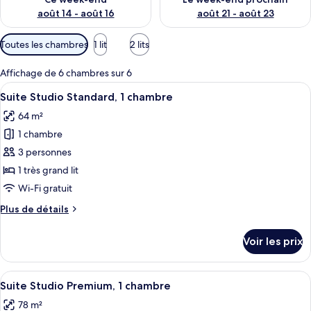
août 14 - août 16
août 21 - août 23
Filtres
Toutes les chambres
1 lit
2 lits
disponibles
pour
Affichage de 6 chambres sur 6
les
Afficher
Une chambre d’hôtel comprenant un lit
5
Suite Studio Standard, 1 chambre
chambres
toutes
64 m²
les
1 chambre
photos
pour
3 personnes
ce
1 très grand lit
type
Wi-Fi gratuit
de
Plus
Plus de détails
chambre :
de
Suite
détails
Voir les prix
sur
Studio
le
Standard,
type
Afficher
Une chambre d’hôtel avec un lit, une t
1
6
de
Suite Studio Premium, 1 chambre
toutes
chambre
chambre
78 m²
Suite
les