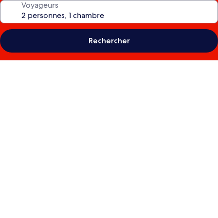
Voyageurs
Rechercher
Galerie
photos
de