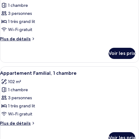
Studio
1 chambre
photos
Standard,
pour
3 personnes
1
ce
chambre
1 très grand lit
type
Wi-Fi gratuit
de
Plus
Plus de détails
chambre :
de
Suite
détails
Voir les prix
sur
Studio
le
Premium,
type
Afficher
Une chambre d’hôtel équipée d’un lit, d
1
5
de
Appartement Familial, 1 chambre
toutes
chambre
chambre
102 m²
Suite
les
Studio
1 chambre
photos
Premium,
pour
3 personnes
1
ce
chambre
1 très grand lit
type
Wi-Fi gratuit
de
Plus
Plus de détails
chambre :
de
Appartement
détails
Voir les prix