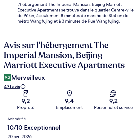
L'hébergement The Imperial Mansion, Beijing Marriott
Executive Apartments se trouve dans le quartier Centre-ville
de Pékin, à seulement 8 minutes de marche de Station de
métro Wangfujing et à 3 minutes de Rue Wangfujing.
Avis sur l’hébergement The
Avis
Imperial Mansion, Beijing
Marriott Executive Apartments
Merveilleux
9,2
471 avis
9,2
9,4
9,2
Propreté
Emplacement
Personnel et service
Avis
Avis vérifié
10/10 Exceptionnel
20 avr. 2026