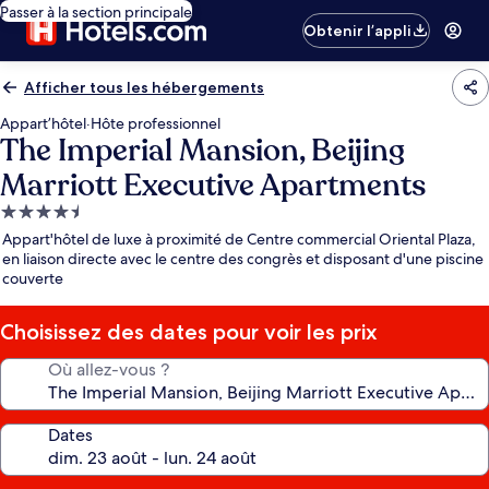
Passer à la section principale
Obtenir l’appli
Afficher tous les hébergements
Appart’hôtel
·
Hôte professionnel
The Imperial Mansion, Beijing
Marriott Executive Apartments
Hébergement
4.5 étoiles
Appart'hôtel de luxe à proximité de Centre commercial Oriental Plaza,
en liaison directe avec le centre des congrès et disposant d'une piscine
couverte
Choisissez des dates pour voir les prix
Où allez-vous ?
Dates