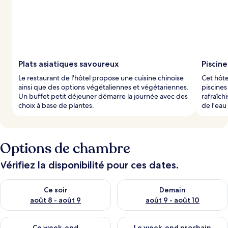
Plats asiatiques savoureux
Piscine
Le restaurant de l'hôtel propose une cuisine chinoise
Cet hôte
ainsi que des options végétaliennes et végétariennes.
piscines
Un buffet petit déjeuner démarre la journée avec des
rafraîc
choix à base de plantes.
de l'eau
Options de chambre
Vérifiez la disponibilité pour ces dates.
Vérifier la disponibilité pour ce soir août 8 - août 9
Vérifier la disponibilité pour 
Ce soir
Demain
août 8 - août 9
août 9 - août 10
Vérifier la disponibilité pour ce week-end août 14 - août 16
Vérifier la disponibilité pour
Ce week-end
Le week-end prochain