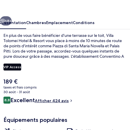
Hotel
&
cédent
Suivant
Resort
68+
Présentation
Chambres
Emplacement
Conditions
En plus de vous faire bénéficier d'une terrasse sur le toit, Villa
Tolomei Hotel & Resort vous place à moins de 10 minutes de route
de points d'intérêt comme Piazza di Santa Maria Novella et Palais
Pitti. Lors de votre passage, accordez-vous quelques instants de
pure douceur grâce à des massages. L'établissement Conventino A
Marignolle vous délectera tout autant de ses spécialités Cuisine
italienne. Parmi les autres avantages de cet hôtel de luxe, on trouve
VIP Access
un bar en bord de piscine, une salle de fitness et un hammam, l'idéal
pour des vacances sans soucis.
Le
189 €
Piscine extérieure (ouverte en saison),
prix
taxes et frais compris
actuel
30 août - 31 août
est
Avis
Excellent
8,8
Afficher 424 avis
de
8,8 sur 10
voyageurs
189 €.
Équipements populaires