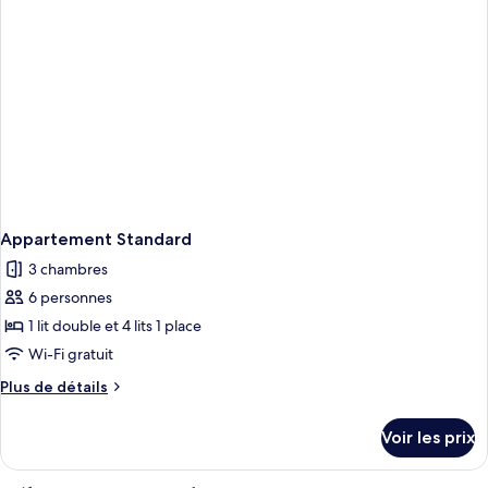
2
chambres
Appartement Standard
3 chambres
6 personnes
1 lit double et 4 lits 1 place
Wi-Fi gratuit
Plus
Plus de détails
de
détails
Voir les prix
sur
le
type