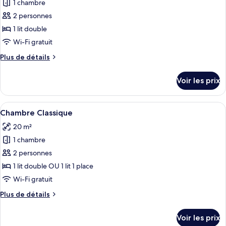
Royale
1 chambre
photos
pour
2 personnes
ce
1 lit double
type
Wi-Fi gratuit
de
Plus
Plus de détails
chambre :
de
Chambre
détails
Voir les prix
sur
Double
le
Deluxe
type
Afficher
Une chambre d’hôtel équipée d’un lit, 
4
de
Chambre Classique
toutes
chambre
20 m²
Chambre
les
Double
1 chambre
photos
Deluxe
pour
2 personnes
ce
1 lit double OU 1 lit 1 place
type
Wi-Fi gratuit
de
Plus
Plus de détails
chambre :
de
Chambre
détails
Voir les prix
sur
Classique