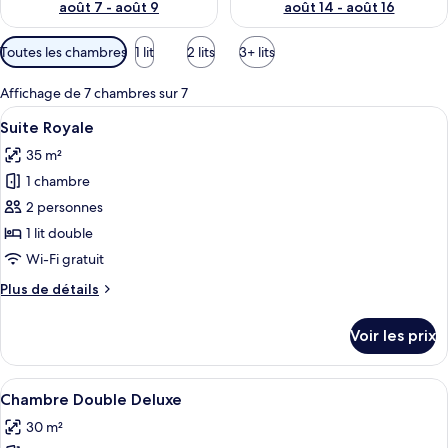
août 7 - août 9
août 14 - août 16
Filtres
Toutes les chambres
1 lit
2 lits
3+ lits
disponibles
pour
Affichage de 7 chambres sur 7
les
Afficher
Une chambre d’hôtel avec un lit, deux 
8
Suite Royale
chambres
toutes
35 m²
les
1 chambre
photos
pour
2 personnes
ce
1 lit double
type
Wi-Fi gratuit
de
Plus
Plus de détails
chambre :
de
Suite
détails
Voir les prix
sur
Royale
le
type
Afficher
Une chambre d’hôtel avec un grand lit,
4
de
Chambre Double Deluxe
toutes
chambre
30 m²
Suite
les