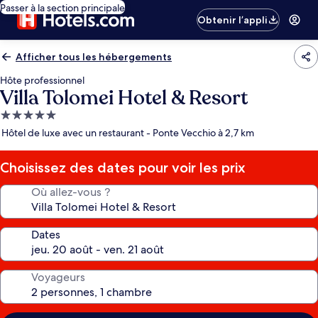
Passer à la section principale
Obtenir l’appli
Afficher tous les hébergements
Hôte professionnel
Villa Tolomei Hotel & Resort
Hébergement
5.0 étoiles
Hôtel de luxe avec un restaurant - Ponte Vecchio à 2,7 km
Choisissez des dates pour voir les prix
Où allez-vous ?
Dates
Voyageurs