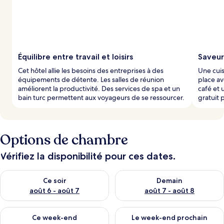
Équilibre entre travail et loisirs
Saveurs
Cet hôtel allie les besoins des entreprises à des
Une cuis
équipements de détente. Les salles de réunion
place av
améliorent la productivité. Des services de spa et un
café et 
bain turc permettent aux voyageurs de se ressourcer.
gratuit 
Options de chambre
Vérifiez la disponibilité pour ces dates.
Vérifier la disponibilité pour ce soir août 6 - août 7
Vérifier la disponibilité pour 
Ce soir
Demain
août 6 - août 7
août 7 - août 8
Vérifier la disponibilité pour ce week-end août 7 - août 9
Vérifier la disponibilité pour 
Ce week-end
Le week-end prochain