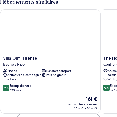
Hébergements similaires
de
chambre
Villa Olmi Firenze
The Hoxt
Appartement
Standard
Villa
The
Villa Olmi Firenze
The Ho
Olmi
Hoxton,
Bagno a Ripoli
Centre H
Firenze
Florenc
Piscine
Transfert aéroport
Anima
Bagno
Centre
Animaux de compagnie
Parking gratuit
admis
a
Historiq
admis
Wi-Fi 
Ripoli
de
9.4
9.4
Exceptionnel
Florenc
Exc
9,4
9,4
sur
sur
790 avis
327 a
10,
10,
Le
161 €
Exceptionnel,
Exceptio
nouveau
790 avis
327 avis
taxes et frais compris
prix
15 août - 16 août
est
de