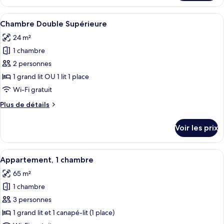
le
type
Afficher
Une chambre d’hôtel avec un grand lit
5
de
Chambre Double Supérieure
toutes
chambre
24 m²
Chambre
les
Classique
1 chambre
photos
pour
2 personnes
ce
1 grand lit OU 1 lit 1 place
type
Wi-Fi gratuit
de
Plus
Plus de détails
chambre :
de
Chambre
détails
Voir les prix
sur
Double
le
Supérieure
type
Afficher
Une chambre avec une tête de lit en bo
7
de
Appartement, 1 chambre
toutes
chambre
65 m²
Chambre
les
Double
1 chambre
photos
Supérieure
pour
3 personnes
ce
1 grand lit et 1 canapé-lit (1 place)
type