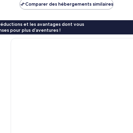
est
est
Comparer des hébergements similaires
de
de
122 €
204 €
réductions et les avantages dont vous
ses pour plus d’aventures !