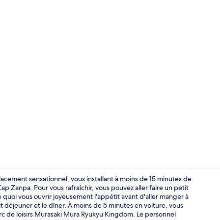
Vidéo du cr
ement sensationnel, vous installant à moins de 15 minutes de
 Zanpa. Pour vous rafraîchir, vous pouvez aller faire un petit
e quoi vous ouvrir joyeusement l'appétit avant d'aller manger à
Chambre Exécu
euner et le dîner. À moins de 5 minutes en voiture, vous
rc de loisirs Murasaki Mura Ryukyu Kingdom. Le personnel