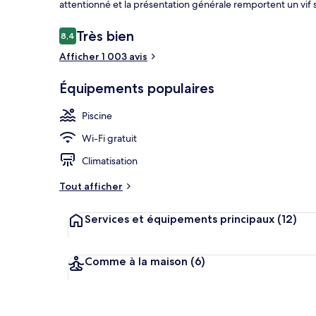
attentionné et la présentation générale remportent un vif
Avis
Très bien
8,4
8,4 sur 10
voyageurs
Afficher 1 003 avis
Piscine extér
Équipements populaires
Piscine
Wi-Fi gratuit
Climatisation
Tout afficher
Services et équipements principaux
(12)
Comme à la maison
(6)