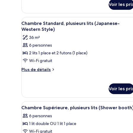
détails
vue
Voir les pri
sur
océan
le
(Japanese
type
Afficher
Une chambre d’hôtel avec deux 
11
de
Western
Chambre Standard, plusieurs lits (Japanese-
toutes
chambre
Western Style)
Style)
Suite
les
36 m²
Junior,
photos
vue
6 personnes
pour
océan
2 lits 1 place et 2 futons (1 place)
ce
(Japanese
Western
type
Wi-Fi gratuit
Style)
de
Plus
Plus de détails
chambre :
de
détails
Chambre
sur
Standard,
Voir les pri
le
plusieurs
type
lits
de
Afficher
Une chambre d’hôtel avec deux 
11
chambre
Chambre Supérieure, plusieurs lits (Shower booth
(Japanese-
toutes
Chambre
Western
6 personnes
Standard,
les
Style)
plusieurs
1 lit double OU 1 lit 1 place
photos
lits
pour
Wi-Fi gratuit