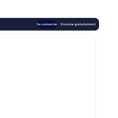
est
de
210 €
Se connecter
S’inscrire gratuitement