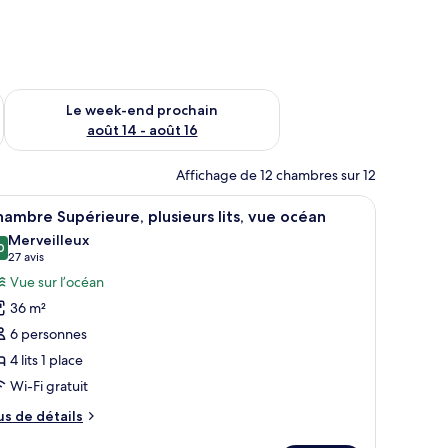
-end août 7 - août 9
Vérifier la disponibilité pour le week-end prochain août 14 - a
Le week-end prochain
août 14 - août 16
Affichage de 12 chambres sur 12
c des canapés et une table basse.
) | Coffres-forts dans les chambres, Wi-Fi gratuit, draps fournis
fficher
Une chambre d’hôtel moderne avec un grand lit
11
ambre Supérieure, plusieurs lits, vue océan
outes
Merveilleux
s
0
9,0 sur 10
(27 avis)
27 avis
hotos
Vue sur l’océan
our
36 m²
e
6 personnes
ype
4 lits 1 place
e
Wi-Fi gratuit
hambre :
hambre
us
us de détails
upérieure,
e