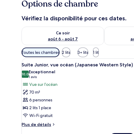
Options de chambre
Vérifiez la disponibilité pour ces dates.
Vérifier la disponibilité pour ce soir août 6 - août 7
Vérifier la di
Ce soir
août 6 - août 7
a
Filtres
Toutes les chambres
2 lits
3+ lits
1 lit
disponibles
Afficher
Une chambre d’hôtel moderne do
pour
12
Suite Junior, vue océan (Japanese Western Style)
toutes
les
Exceptionnel
les
10,0
chambres
10,0 sur 10
(1 avis)
1 avis
photos
Vue sur l’océan
pour
70 m²
ce
6 personnes
type
2 lits 1 place
de
Wi-Fi gratuit
chambre :
Suite
Plus
Plus de détails
Junior,
de