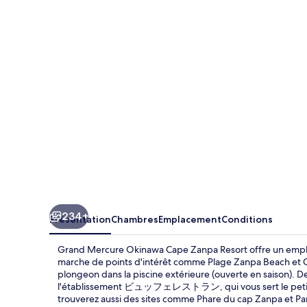
Mercure
Okinawa
Cape
Zanpa
Resort
234+
Présentation
Chambres
Emplacement
Conditions
Grand Mercure Okinawa Cape Zanpa Resort offre un emplac
marche de points d'intérêt comme Plage Zanpa Beach et Cap
plongeon dans la piscine extérieure (ouverte en saison). D
l'établissement ビュッフェレストラン, qui vous sert le petit déj
trouverez aussi des sites comme Phare du cap Zanpa et Pa