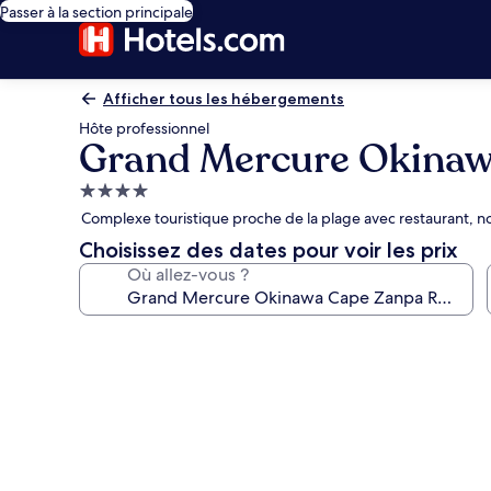
Passer à la section principale
Afficher tous les hébergements
Hôte professionnel
Grand Mercure Okinaw
Hébergement
4.0 étoiles
Complexe touristique proche de la plage avec restaurant, n
Choisissez des dates pour voir les prix
Où allez-vous ?
Galerie
photos
de
l’hébergement
Grand