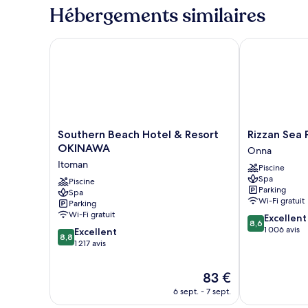
chambre
2
Hébergements similaires
Chambre
lits
Supérieure,
une
2
Southern Beach Hotel & Resort OKINAWA
Rizzan Sea Pa
lits
place
une
place
Southern
Rizzan
Southern Beach Hotel & Resort
Rizzan Sea 
Beach
Sea
OKINAWA
Onna
Hotel
Park
Itoman
Piscine
&
Hotel
Spa
Resort
Piscine
Tancha
Parking
Spa
OKINAWA
Bay
Wi-Fi gratuit
Parking
Itoman
Onna
Wi-Fi gratuit
8.6
Excellent
8,6
sur
1 006 avis
8.8
Excellent
8,8
10,
sur
1 217 avis
Excellent,
10,
1 006 avis
Excellent,
Le
83 €
1 217 avis
nouveau
6 sept. - 7 sept.
prix