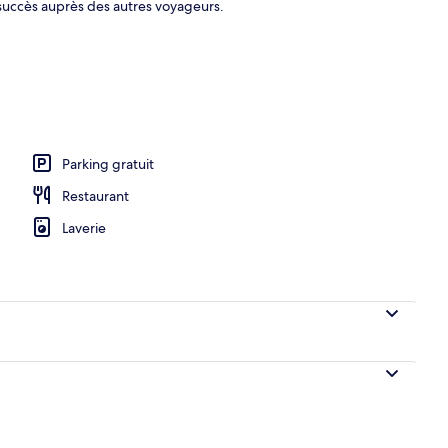
 succès auprès des autres voyageurs.
ieure (ouverte en saison)
Parking gratuit
Restaurant
Laverie