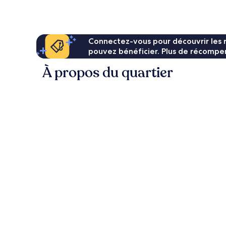
est
de
83 €
Connectez-vous pour découvrir les 
pouvez bénéficier. Plus de récompen
À propos du quartier