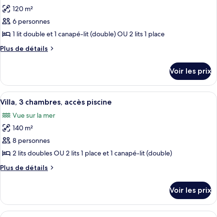
2
120 m²
photos
chambres
pour
6 personnes
ce
1 lit double et 1 canapé-lit (double) OU 2 lits 1 place
type
Plus
Plus de détails
de
de
chambre :
détails
Voir les prix
sur
Villa,
le
2
type
Afficher
Un espace aménagé au bord de la piscine
chambres,
5
de
Villa, 3 chambres, accès piscine
toutes
chambre
accès
Vue sur la mer
Villa,
les
piscine
2
140 m²
photos
chambres,
pour
8 personnes
accès
ce
piscine
2 lits doubles OU 2 lits 1 place et 1 canapé-lit (double)
type
Plus
Plus de détails
de
de
chambre :
détails
Voir les prix
sur
Villa,
le
3
type