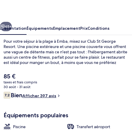
St
George
Resort
cédent
Suivant
45+
Présentation
Équipements
Emplacement
Prix
Conditions
Pour votre séjour à la plage à Emba, misez sur Club St George
Resort. Une piscine extérieure et une piscine couverte vous offrent
une vague de détente mais ce n'est pas tout : l'hébergement abrite
aussi un centre de fitness, parfait pour se faire plaisir. Le restaurant
est idéal pour manger un bout, à moins que vous ne préfériez
prendre une boisson fraiche au bar/salon. Dans cet hébergement
qui abrite une piscine pour enfants et une terrasse, vous êtes
Le
85 €
comme un coq en pâte. Les appartements bénéficient en outre de
prix
taxes et frais compris
petits plus pratiques comme une machine à laver et un
actuel
30 août - 31 août
réfrigérateur.
Mariage en salle
est
Avis
Bien
7,2
Afficher 397 avis
de
7,2 sur 10
voyageurs
85 €.
Équipements populaires
Piscine
Transfert aéroport