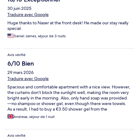
30 juin 2025
Traduire avec Google
Huge thanks to Naser at the front desk! He made our stay really
special.
Daniel James, séjour de 3 nuits
Avis vérifié
6/10 Bien
29 mars 2026
Traduire avec Google
Spacious and comfortable apartment with a nice view. However,
the curtains don’t block the sunlight well, making the room very
bright early in the morning. Also, only hand soap was provided
—no shampoo or shower gel, even though there were towels.
As a result, I had to buy a €3.50 shower gel from the
supermarket inside the reception, which was inconvenient.
Andreas, séjour de 1 nuit
Additionally, some of the lights were broken.
Avis vérifié