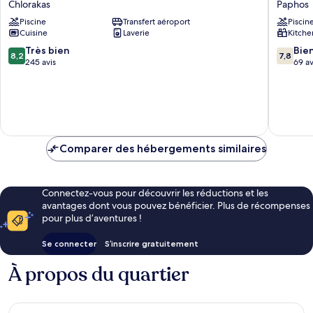
Chlorakas
Paphos
Apartments
Piscine
Transfert aéroport
Piscin
Chlorakas
Cuisine
Laverie
Kitche
8.2
7.8
Très bien
Bie
8,2
7,8
sur
sur
245 avis
69 av
10,
10,
Très
Bien,
bien,
69 avis
245 avis
Comparer des hébergements similaires
Connectez-vous pour découvrir les réductions et les
avantages dont vous pouvez bénéficier. Plus de récompenses
pour plus d’aventures !
Se connecter
S’inscrire gratuitement
À propos du quartier