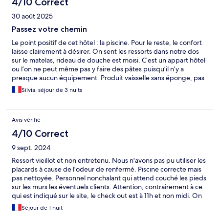
4/10 Correct
30 août 2025
Passez votre chemin
Le point positif de cet hôtel : la piscine. Pour le reste, le confort
laisse clairement à désirer. On sent les ressorts dans notre dos
sur le matelas, rideau de douche est moisi. C’est un appart hôtel
ou l’on ne peut même pas y faire des pâtes puisqu’il n’y a
presque aucun équipement. Produit vaisselle sans éponge, pas
de torchon ni de gant pour sortir quelque chose du four. L’hôtel
Silvia, séjour de 3 nuits
n’est pas cher certes, mais rien que pour le confort du lit si j’avais
su j’aurai pris un hôtel plus cher.
Avis vérifié
4/10 Correct
9 sept. 2024
Ressort vieillot et non entretenu. Nous n'avons pas pu utiliser les
placards à cause de l'odeur de renfermé. Piscine correcte mais
pas nettoyée. Personnel nonchalant qui attend couché les pieds
sur les murs les éventuels clients. Attention, contrairement à ce
qui est indiqué sur le site, le check out est à 11h et non midi. On
sent que l'établissement a eu son heure de gloire.
Séjour de 1 nuit