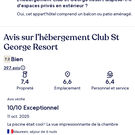
d'espaces privés en extérieur ?
Oui, cet appart'hôtel comprend un balcon ou patio aménagé.
Avis sur l’hébergement Club St
Avis
George Resort
Bien
7,2
397 avis
7,4
6,6
6,4
Propreté
Emplacement
Personnel et service
Avis
Avis vérifié
10/10 Exceptionnel
11 oct. 2025
La piscine était cool ! La vue impressionnante de la chambre
Maureen, séjour de 6 nuits