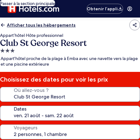
Passer à la section principale
Obtenir l’appli
Afficher tous les hébergements
Appart’hôtel
·
Hôte professionnel
Club St George Resort
Hébergement
3.0 étoiles
Appart'hôtel proche de la plage à Emba avec une navette vers la plage
et une piscine extérieure
Choisissez des dates pour voir les prix
Où allez-vous ?
Dates
Voyageurs