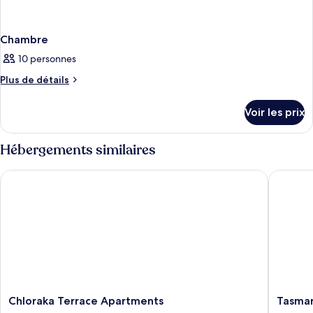
Chambre
10 personnes
Plus
Plus de détails
de
détails
Voir les prix
sur
le
type
Hébergements similaires
de
chambre
Chloraka Terrace Apartments
Tasmaria
Chambre
Chloraka
Tasmari
Chloraka Terrace Apartments
Tasmar
Terrace
Paphos