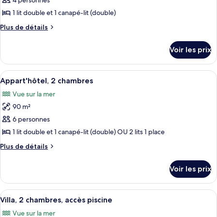
pour
4 personnes
ce
1 lit double et 1 canapé-lit (double)
type
Plus
Plus de détails
de
de
chambre :
détails
Voir les prix
sur
Appart'hôtel,
le
1
type
Afficher
Une chambre d’hôtel avec deux lits, u
chambre
9
de
Appart'hôtel, 2 chambres
toutes
chambre
Vue sur la mer
Appart'hôtel,
les
1
90 m²
photos
chambre
pour
6 personnes
ce
1 lit double et 1 canapé-lit (double) OU 2 lits 1 place
type
Plus
Plus de détails
de
de
chambre :
détails
Voir les prix
sur
Appart'hôtel,
le
2
type
Afficher
Une chambre à coucher avec un lit, de
chambres
10
de
Villa, 2 chambres, accès piscine
toutes
chambre
Vue sur la mer
Appart'hôtel,
les