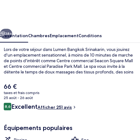
Bangkok
Srinakarin
cédent
Suivant
38+
Présentation
Chambres
Emplacement
Conditions
Lors de votre séjour dans Lumen Bangkok Srinakarin, vous jouirez
d'un emplacement sensationnel, à moins de 10 minutes de marche
de points d'intérêt comme Centre commercial Seacon Square Mall
et Centre commercial Paradise Park Mall. Le spa vous invite à la
détente le temps de doux massages des tissus profonds, des soins
d'aromathérapie ou soins ayurvédiques. Et pour vous rassasier, des
spécialités Cuisine de l’Europe de l’Est vous sont servies à
Le
66 €
l'établissement La Bistro, qui est ouvert à l'heure du petit déjeuner,
prix
taxes et frais compris
du déjeuner et du dîner. Vous profiterez ici d'une piscine couverte,
actuel
25 août - 26 août
d'un bar en bord de piscine, ainsi que d'agréables petits plus dans
Piscine couverte
est
Avis
votre chambre, tels qu'un lave-linge/sèche-linge et un
Excellent
8,6
Afficher 251 avis
de
8,6 sur 10
réfrigérateur.
voyageurs
66 €.
Équipements populaires