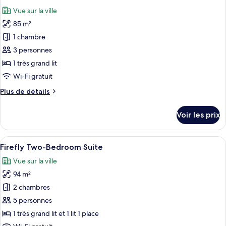
toutes
chambre
Vue sur la ville
Lumen
les
One-
85 m²
photos
Bedroom
pour
1 chambre
Suite
ce
3 personnes
type
1 très grand lit
de
Wi-Fi gratuit
chambre :
Plus
Plus de détails
Lumen
de
One-
détails
Voir les prix
Bedroom
sur
le
Deluxe
type
Afficher
Une cuisine moderne avec un coin repas
Suite
7
de
Firefly Two-Bedroom Suite
toutes
chambre
Vue sur la ville
Lumen
les
One-
94 m²
photos
Bedroom
pour
2 chambres
Deluxe
ce
Suite
5 personnes
type
1 très grand lit et 1 lit 1 place
de