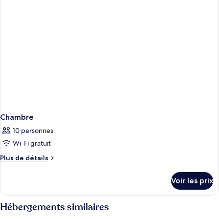
chambre
Chambre
Chambre
10 personnes
Wi-Fi gratuit
Plus
Plus de détails
de
détails
Voir les prix
sur
le
type
Hébergements similaires
de
chambre