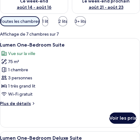
Ce week-end
Le week-end prochain
août 14 - août 16
août 21 - août 23
Filtres
Toutes les chambres
1 lit
2 lits
3+ lits
disponibles
pour
Affichage de 7 chambres sur 7
les
Afficher
Une chambre d’hôtel avec un grand lit, 
6
Lumen One-Bedroom Suite
chambres
toutes
Vue sur la ville
les
75 m²
photos
pour
1 chambre
ce
3 personnes
type
1 très grand lit
de
Wi-Fi gratuit
chambre :
Plus
Plus de détails
Lumen
de
One-
détails
Voir les prix
Bedroom
sur
le
Suite
type
Afficher
Un salon moderne avec un canapé, une ta
7
de
Lumen One-Bedroom Deluxe Suite