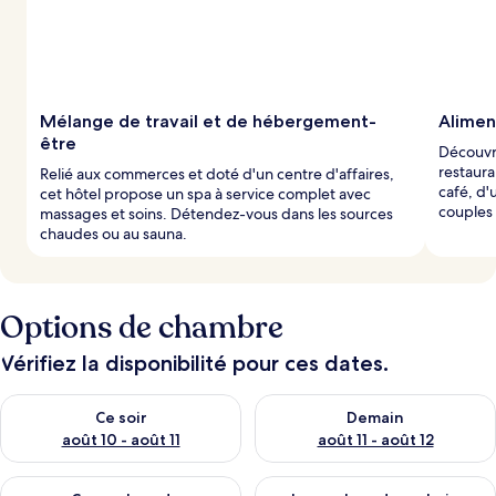
Mélange de travail et de hébergement-
Alimen
être
Découvre
restaura
Relié aux commerces et doté d'un centre d'affaires,
café, d'
cet hôtel propose un spa à service complet avec
couples 
massages et soins. Détendez-vous dans les sources
chaudes ou au sauna.
Options de chambre
Vérifiez la disponibilité pour ces dates.
Vérifier la disponibilité pour ce soir août 10 - août 11
Vérifier la disponibilité pour 
Ce soir
Demain
août 10 - août 11
août 11 - août 12
Vérifier la disponibilité pour ce week-end août 14 - août 16
Vérifier la disponibilité pour