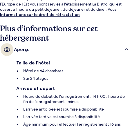
l’Europe de l’Est vous sont servies à l'établissement La Bistro, qui est
ouvert à l'heure du petit déjeuner, du déjeuner et du dîner. Vous
profiterez ici d'une piscine couverte, d'un bar en bord de piscine, ainsi
Informations sur le droit de rétractation
que d'agréables petits plus dans votre chambre, tels qu'un lave-
linge/sèche-linge et un réfrigérateur.
Plus d’informations sur cet
hébergement
Aperçu
Taille de l'hôtel
Hôtel de 64 chambres
Sur 24 étages
Arrivée et départ
Heure de début de l'enregistrement : 14 h 00 ; heure de
fin de l'enregistrement : minuit.
L'arrivée anticipée est soumise à disponibilité
L'arrivée tardive est soumise à disponibilité
Âge minimum pour effectuer l'enregistrement : 16 ans