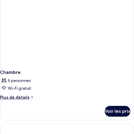
chambre
Chambre
Chambre
6 personnes
Wi-Fi gratuit
Plus
Plus de détails
de
détails
Voir les prix
sur
le
type
de