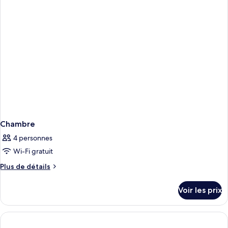
chambre
Firefly
Two-
Bedroom
Deluxe
Suite
Chambre
4 personnes
Wi-Fi gratuit
Plus
Plus de détails
de
détails
Voir les prix
sur
le
type
de