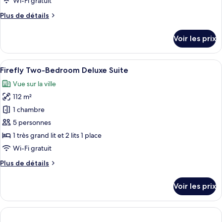
Wi-Fi gratuit
chambre :
Plus
Plus de détails
Firefly
de
Two-
détails
Voir les prix
Bedroom
sur
le
Suite
type
Afficher
Une chambre d’hôtel moderne équipée d
9
de
Firefly Two-Bedroom Deluxe Suite
toutes
chambre
Vue sur la ville
Firefly
les
Two-
112 m²
photos
Bedroom
pour
1 chambre
Suite
ce
5 personnes
type
1 très grand lit et 2 lits 1 place
de
Wi-Fi gratuit
chambre :
Plus
Plus de détails
Firefly
de
Two-
détails
Voir les prix
Bedroom
sur
le
Deluxe
type
Suite
de