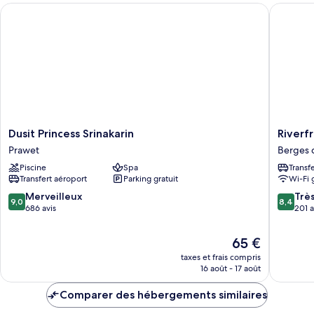
Dusit Princess Srinakarin
Riverfro
Chambre
Dusit
Riverfro
Dusit Princess Srinakarin
Riverf
Princess
Bangko
Prawet
Berges 
Srinakarin
Berges
Piscine
Spa
Transf
Prawet
de
Transfert aéroport
Parking gratuit
Wi-Fi 
Bangko
9.0
8.4
Merveilleux
Trè
9,0
8,4
sur
sur
686 avis
201 a
10,
10,
Merveilleux,
Très
Le
65 €
686 avis
bien,
nouveau
taxes et frais compris
201 avis
prix
16 août - 17 août
est
de
Comparer des hébergements similaires
65 €