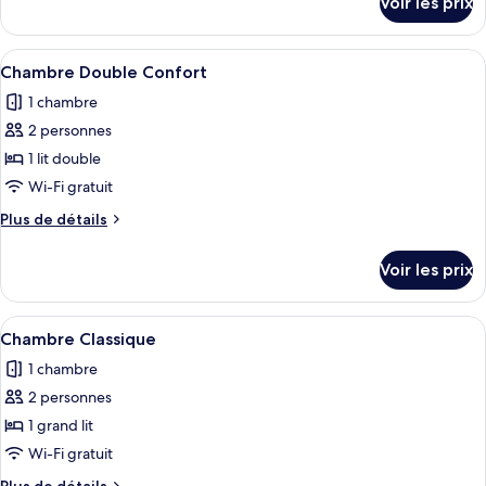
Voir les prix
sur
Premium
le
type
Afficher
Une chambre moderne avec un grand li
9
de
Chambre Double Confort
toutes
chambre
1 chambre
Chambre
les
Premium
2 personnes
photos
pour
1 lit double
ce
Wi-Fi gratuit
type
Plus
Plus de détails
de
de
chambre :
détails
Voir les prix
sur
Chambre
le
Double
type
Afficher
Une chambre d’hôtel dotée d’un grand t
Confort
8
de
Chambre Classique
toutes
chambre
1 chambre
Chambre
les
Double
2 personnes
photos
Confort
pour
1 grand lit
ce
Wi-Fi gratuit
type
Plus