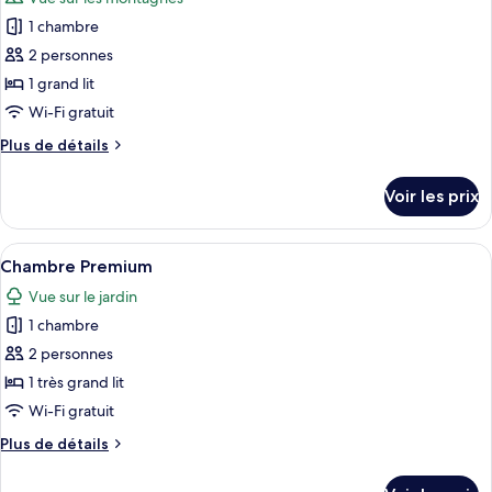
Chambre
les
lit,
Double
1 chambre
photos
vue
Premium,
pour
jardin
2 personnes
1
ce
très
1 grand lit
grand
type
Wi-Fi gratuit
lit,
de
vue
Plus
Plus de détails
chambre :
jardin
de
Chambre
détails
Voir les prix
sur
Double
le
Supérieure,
type
Afficher
Un couple, vêtu de peignoirs, trinque 
1
13
de
Chambre Premium
toutes
grand
chambre
Vue sur le jardin
Chambre
les
lit,
Double
1 chambre
photos
vue
Supérieure,
pour
2 personnes
montagne
1
ce
grand
1 très grand lit
lit,
type
Wi-Fi gratuit
vue
de
montagne
Plus
Plus de détails
chambre :
de
Chambre
détails