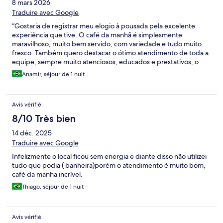
8 mars 2026
Traduire avec Google
“Gostaria de registrar meu elogio à pousada pela excelente
experiência que tive. O café da manhã é simplesmente
maravilhoso, muito bem servido, com variedade e tudo muito
fresco. Também quero destacar o ótimo atendimento de toda a
equipe, sempre muito atenciosos, educados e prestativos, o
que fez toda a diferença na estadia. Com certeza é um lugar que
Anamir, séjour de 1 nuit
recomendo e pretendo voltar.”
Avis vérifié
8/10 Très bien
14 déc. 2025
Traduire avec Google
Infelizmente o local ficou sem energia e diante disso não utilizei
tudo que podia ( banheira)porém o atendimento é muito bom,
café da manha incrível.
Thiago, séjour de 1 nuit
Avis vérifié