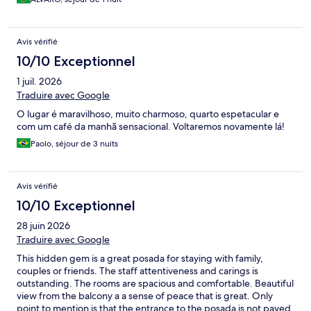
Avis vérifié
10/10 Exceptionnel
1 juil. 2026
Traduire avec Google
O lugar é maravilhoso, muito charmoso, quarto espetacular e
com um café da manhã sensacional. Voltaremos novamente lá!
Paolo, séjour de 3 nuits
Avis vérifié
10/10 Exceptionnel
28 juin 2026
Traduire avec Google
This hidden gem is a great posada for staying with family,
couples or friends. The staff attentiveness and carings is
outstanding. The rooms are spacious and comfortable. Beautiful
view from the balcony a a sense of peace that is great. Only
point to mention is that the entrance to the posada is not paved