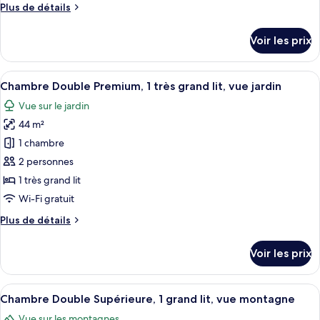
Plus
Plus de détails
chambre :
de
Chambre
détails
Voir les prix
sur
Double
le
Deluxe
type
Afficher
Une chambre moderne avec une cheminé
11
de
Chambre Double Premium, 1 très grand lit, vue jardin
toutes
chambre
Vue sur le jardin
Chambre
les
Double
44 m²
photos
Deluxe
pour
1 chambre
ce
2 personnes
type
1 très grand lit
de
Wi-Fi gratuit
chambre :
Plus
Plus de détails
Chambre
de
Double
détails
Voir les prix
Premium,
sur
le
1
type
Afficher
Une chambre avec un lit en mezzanine, 
très
16
de
Chambre Double Supérieure, 1 grand lit, vue montagne
toutes
grand
chambre
Vue sur les montagnes