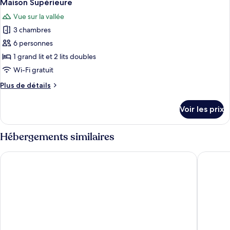
10
de
Maison Supérieure
toutes
chambre
Vue sur la vallée
Chambre
les
Lune
3 chambres
photos
de
pour
6 personnes
Miel
ce
1 grand lit et 2 lits doubles
type
Wi-Fi gratuit
de
Plus
Plus de détails
chambre :
de
Maison
détails
Voir les prix
sur
Supérieure
le
type
Hébergements similaires
de
chambre
Villa Hegus
Pousada 
Maison
Supérieure