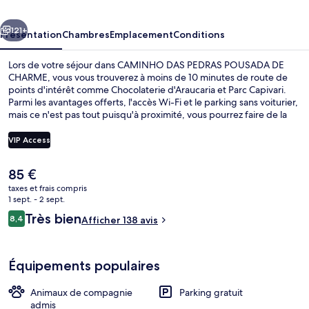
POUSADA
cédent
Suivant
DE
121+
Présentation
Chambres
Emplacement
Conditions
CHARME
Lors de votre séjour dans CAMINHO DAS PEDRAS POUSADA DE
CHARME, vous vous trouverez à moins de 10 minutes de route de
points d'intérêt comme Chocolaterie d'Araucaria et Parc Capivari.
Parmi les avantages offerts, l'accès Wi-Fi et le parking sans voiturier,
mais ce n'est pas tout puisqu'à proximité, vous pourrez faire de la
randonnée en VTT, idéal pour un séjour actif. En voiture depuis
l'hébergement, vous aurez également vite rejoint des sites comme
VIP Access
Voyagiste Altus Turismo Ecológico et Ducha de Prata.
Le
85 €
Chambre Double Supérieure, 1 grand li
prix
taxes et frais compris
actuel
1 sept. - 2 sept.
est
Avis
Très bien
8,4
Afficher 138 avis
de
8,4 sur 10
voyageurs
85 €.
Équipements populaires
Animaux de compagnie
Parking gratuit
admis