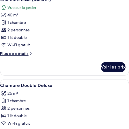
toutes
remous
chambre
Vue sur le jardin
Chambre
les
Double
40 m²
photos
Luxe,
pour
1 chambre
bain
ce
à
2 personnes
remous
type
1 lit double
de
Wi-Fi gratuit
chambre :
Plus
Plus de détails
Chambre
de
Luxe
détails
Voir les prix
(Master)
sur
le
type
Afficher
Une chambre d’hôtel avec un lit, un bu
14
de
Chambre Double Deluxe
toutes
chambre
26 m²
Chambre
les
Luxe
1 chambre
photos
(Master)
pour
2 personnes
ce
1 lit double
type
Wi-Fi gratuit
de