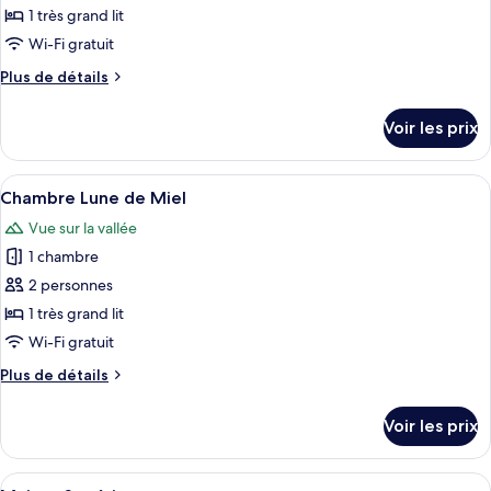
ce
1 très grand lit
type
Wi-Fi gratuit
de
Plus
Plus de détails
chambre :
de
Chambre
détails
Voir les prix
sur
Luxe
le
type
Afficher
Une chambre d’hôtel avec un lit, un b
11
de
Chambre Lune de Miel
toutes
chambre
Vue sur la vallée
Chambre
les
Luxe
1 chambre
photos
pour
2 personnes
ce
1 très grand lit
type
Wi-Fi gratuit
de
Plus
Plus de détails
chambre :
de
Chambre
détails
Voir les prix
sur
Lune
le
de
type
Afficher
Une chambre à coucher avec un lit, des
Miel