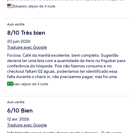
but are a shot 200 meters. Highly recommended and I will
Eduardo, séjour de 3 nuits
happily stay there again.
Avis vérifié
8/10 Très bien
20 juin 2026
Traduire avec Google
Foi boa. Café da manhã excelente, bem completo. Sugestão
deveria ter uma lista com a quantidade de itens no frigobar para
conferência do hóspede. Pois não fizemos consumo e no
checkout faltam 02 águas, poderíamos ter identificado essa
falta durante o check in, não precisamos pagar, mas foi uma
situação chata e constrangedora.
Ivan, séjour de 2 nuits
Avis vérifié
6/10 Bien
12 avr. 2026
Traduire avec Google