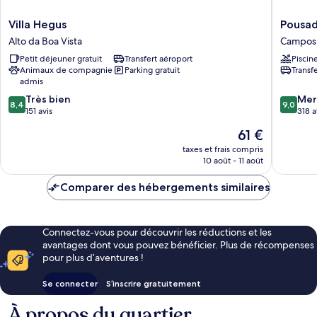
Villa
Pousada
Villa Hegus
Pousad
Hegus
Cravo
Alto da Boa Vista
Campos 
Alto
&
Petit déjeuner gratuit
Transfert aéroport
Piscin
da
Canela
Animaux de compagnie
Parking gratuit
Transf
Boa
Campos
admis
Vista
do
8.4
9.0
Très bien
Jordão
Mer
8,4
9,0
sur
sur
151 avis
318 a
10,
10,
Le
61 €
Très
Merveill
nouveau
bien,
318 avis
taxes et frais compris
prix
10 août - 11 août
151 avis
est
de
Comparer des hébergements similaires
61 €
Connectez-vous pour découvrir les réductions et les
avantages dont vous pouvez bénéficier. Plus de récompenses
pour plus d’aventures !
Se connecter
S’inscrire gratuitement
À propos du quartier