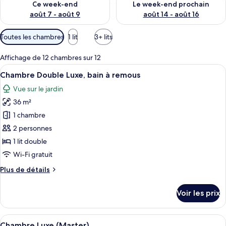
Ce week-end
Le week-end prochain
août 7 - août 9
août 14 - août 16
Filtres
Toutes les chambres
1 lit
3+ lits
disponibles
pour
Affichage de 12 chambres sur 12
les
Afficher
Une chambre avec un grand lit, une pet
5
Chambre Double Luxe, bain à remous
chambres
toutes
Vue sur le jardin
les
36 m²
photos
pour
1 chambre
ce
2 personnes
type
1 lit double
de
Wi-Fi gratuit
chambre :
Plus
Plus de détails
Chambre
de
Double
détails
Voir les prix
Luxe,
sur
le
bain
type
Afficher
Une chambre avec un plafond en bois, u
à
12
de
Chambre Luxe (Master)