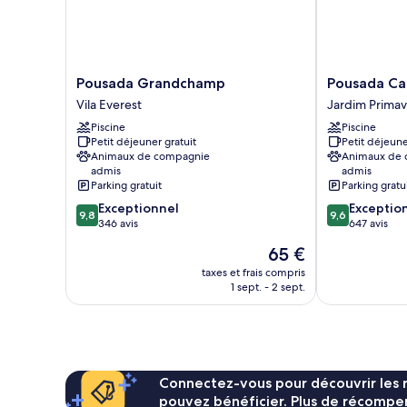
Pousada
Pousada
Pousada Grandchamp
Pousada Ca
Grandchamp
Campos
Vila Everest
Jardim Primav
Vila
dos
Piscine
Piscine
Everest
Holandeses
Petit déjeuner gratuit
Petit déjeune
Jardim
Animaux de compagnie
Animaux de
Primavera
admis
admis
Parking gratuit
Parking gratu
9.8
9.6
Exceptionnel
Exceptio
9,8
9,6
sur
sur
346 avis
647 avis
10,
10,
Le
65 €
Exceptionnel,
Exceptionnel,
nouveau
346 avis
647 avis
taxes et frais compris
prix
1 sept. - 2 sept.
est
de
65 €
Connectez-vous pour découvrir les 
pouvez bénéficier. Plus de récompen