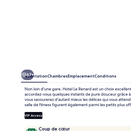
67+
Présentation
Chambres
Emplacement
Conditions
Non loin d'une gare, Hotel Le Renard est un choix excelle
accordez-vous quelques instants de pure douceur grâce à
vous savourerez d'autant mieux les délices qui vous attende
salle de fitness figurent également parmi les petits plus off
VIP Access
Avis
9,8
Coup de cœur