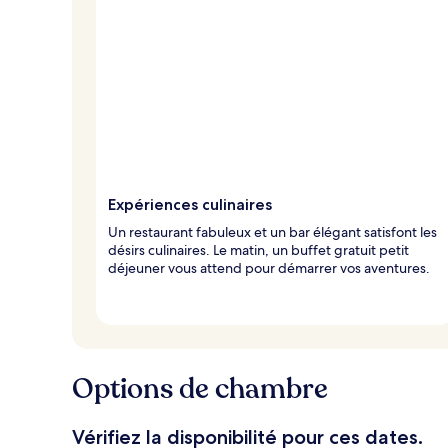
x
n
o
t
é
s
p
a
r
Expériences culinaires
l
Un restaurant fabuleux et un bar élégant satisfont les
e
désirs culinaires. Le matin, un buffet gratuit petit
s
déjeuner vous attend pour démarrer vos aventures.
v
o
y
a
g
Options de chambre
e
u
r
Vérifiez la disponibilité pour ces dates.
s