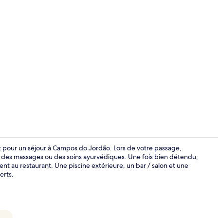
Suite Préside
nt pour un séjour à Campos do Jordão. Lors de votre passage,
 des massages ou des soins ayurvédiques. Une fois bien détendu,
nt au restaurant. Une piscine extérieure, un bar / salon et une
Façade de l’
erts.