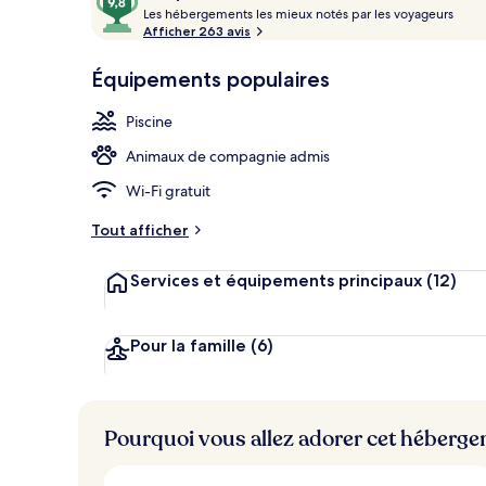
voyageurs
L
sur
Les hébergements les mieux notés par les voyageurs
Piscine extér
e
Afficher 263 avis
10,
s
Coup
Équipements populaires
de
h
cœur
é
Piscine
b
e
Animaux de compagnie admis
r
g
Wi-Fi gratuit
e
m
Tout afficher
e
n
Services et équipements principaux
(12)
t
s
l
Pour la famille
(6)
e
s
m
Pourquoi vous allez adorer cet héberg
i
e
u