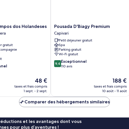
pet-
friendly)
Pousada
mpos dos Holandeses
Pousada D'Biagy Premium
D'Biagy
era
Capivari
Premium
Petit déjeuner gratuit
Capivari
r gratuit
Spa
 compagnie
Parking gratuit
Wi-Fi gratuit
it
9.4
Exceptionnel
9,4
nnel
sur
110 avis
10,
Exceptionnel,
Le
Le
48 €
188 €
110 avis
nouveau
nouveau
taxes et frais compris
taxes et frais compris
prix
prix
1 sept. - 2 sept.
10 août - 11 août
est
est
de
de
Comparer des hébergements similaires
48 €
188 €
réductions et les avantages dont vous
ses pour plus d’aventures !