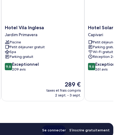
Hotel
Hotel
Hotel Vila Inglesa
Hotel Solar D' Izabel
Vila
Solar
Jardim Primavera
Capivari
Inglesa
D'
Piscine
Petit déjeuner gratuit
Jardim
Izabel
Petit déjeuner gratuit
Parking gratuit
Primavera
Capivari
Spa
Wi-Fi gratuit
Parking gratuit
Réception 24 h/24
9.6
9.6
Exceptionnel
Exceptionnel
9,6
9,6
sur
sur
209 avis
261 avis
10,
10,
Exceptionnel,
Exceptionnel,
Le
289 €
209 avis
261 avis
nouveau
taxes et frais compris
tax
prix
2 sept. - 3 sept.
est
de
289 €
Se connecter
S’inscrire gratuitement