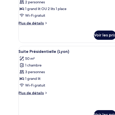
2 personnes
type
1 grand lit OU 2 lits 1 place
de
Wi-Fi gratuit
chambre :
Chambre
Plus
Plus de détails
Classique
de
détails
Voir les pri
sur
le
type
Afficher
Une chambre d’hôtel dotée d’un 
5
de
Suite Présidentielle (Lyon)
toutes
chambre
50 m²
Chambre
les
Classique
1 chambre
photos
pour
3 personnes
ce
1 grand lit
type
Wi-Fi gratuit
de
Plus
Plus de détails
chambre :
de
Suite
détails
sur
Présidentielle
le
(Lyon)
Voir les pri