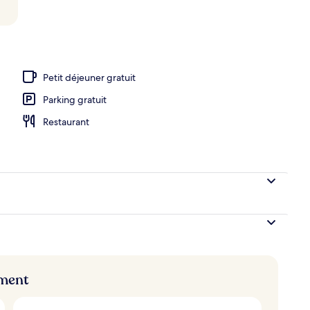
ieure, parasols de plage, chaises longues
Petit déjeuner gratuit
Parking gratuit
Restaurant
ement