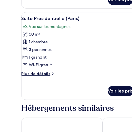
type
de
chambre
Afficher
Une chambre d’hôtel avec une tê
Suite
7
Suite Présidentielle (Paris)
toutes
Présidentielle
Vue sur les montagnes
(Lyon)
les
50 m²
photos
pour
1 chambre
ce
3 personnes
type
1 grand lit
de
Wi-Fi gratuit
chambre :
Plus
Plus de détails
Suite
de
Présidentielle
détails
(Paris)
sur
Voir les pri
le
type
de
Hébergements similaires
chambre
Suite
Pousada Grandchamp
Pousada Cam
Présidentielle
(Paris)