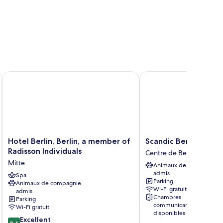
Hotel Berlin, Berlin, a member of Radisson Individuals
Scandic Berlin Kurfür
Hotel
Scandic
Hotel Berlin, Berlin, a member of
Scandic Berlin Kurf
Berlin,
Berlin
Radisson Individuals
Centre de Berlin-Ouest
Berlin,
Kurfürstendamm
Mitte
Animaux de compagnie
a
Centre
admis
member
Spa
de
Parking
Animaux de compagnie
of
Berlin-
Wi-Fi gratuit
admis
Radisson
Ouest
Chambres
Parking
Individuals
communicantes
Wi-Fi gratuit
Mitte
disponibles
8.6
Excellent