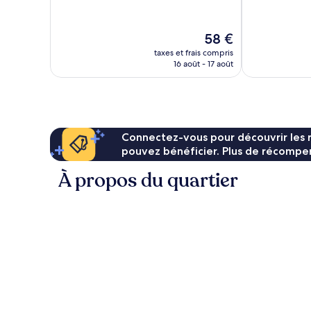
10,
Très
Excellent,
bien,
1 004 avis
1 006 avis
Le
58 €
nouveau
taxes et frais compris
prix
16 août - 17 août
est
de
58 €
Connectez-vous pour découvrir les 
pouvez bénéficier. Plus de récompen
À propos du quartier