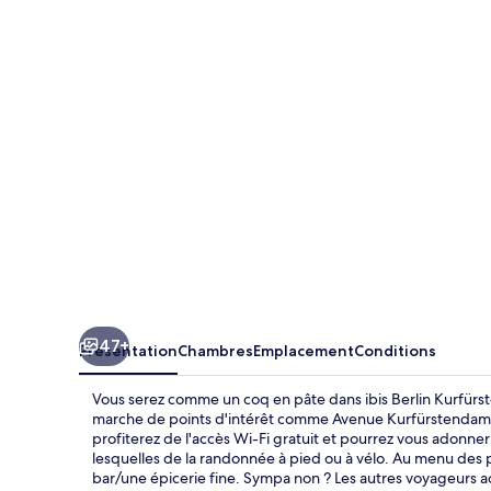
Berlin
Kurfürstendamm
47+
Présentation
Chambres
Emplacement
Conditions
Vous serez comme un coq en pâte dans ibis Berlin Kurfür
marche de points d'intérêt comme Avenue Kurfürstendamm e
profiterez de l'accès Wi-Fi gratuit et pourrez vous adonne
lesquelles de la randonnée à pied ou à vélo. Au menu des pe
bar/une épicerie fine. Sympa non ? Les autres voyageurs 