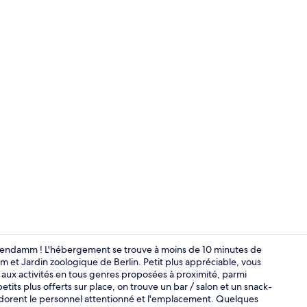
Entrée de l
stendamm ! L'hébergement se trouve à moins de 10 minutes de
t Jardin zoologique de Berlin. Petit plus appréciable, vous
r aux activités en tous genres proposées à proximité, parmi
Extérieur
tits plus offerts sur place, on trouve un bar / salon et un snack-
adorent le personnel attentionné et l'emplacement. Quelques