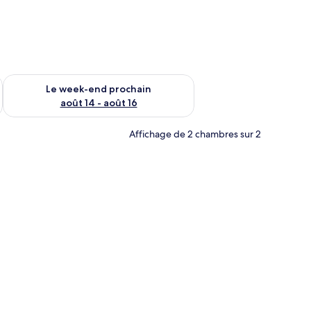
-end août 7 - août 9
Vérifier la disponibilité pour le week-end prochain août 14 - a
Le week-end prochain
août 14 - août 16
Affichage de 2 chambres sur 2
its une place | Bureau, chambres insonorisées, lits bébé (gratuits), Wi-Fi gra