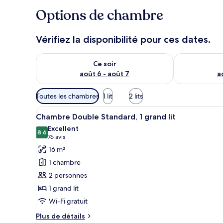
Options de chambre
Vérifiez la disponibilité pour ces dates.
Vérifier la disponibilité pour ce soir août 6 - août 7
Vérifier la di
Ce soir
août 6 - août 7
a
Filtres
Toutes les chambres
1 lit
2 lits
disponibles
Afficher
Une chambre d’hôtel équipée d’
pour
13
Chambre Double Standard, 1 grand lit
toutes
les
Excellent
les
8,6
chambres
8,6 sur 10
(76 avis)
76 avis
photos
16 m²
pour
1 chambre
ce
2 personnes
type
1 grand lit
de
Wi-Fi gratuit
chambre :
Chambre
Plus
Plus de détails