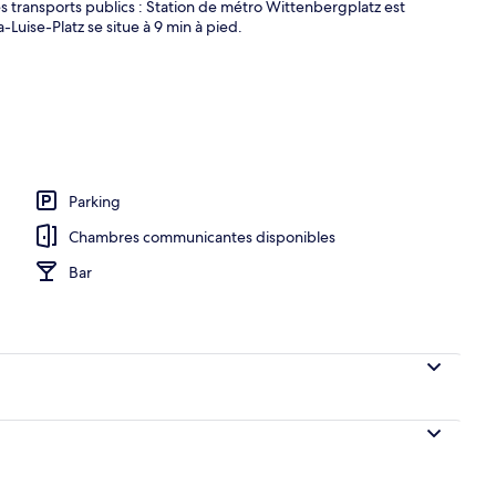
transports publics : Station de métro Wittenbergplatz est
-Luise-Platz se situe à 9 min à pied.
r buffet servi tous les jours en supplément
Parking
Chambres communicantes disponibles
Bar