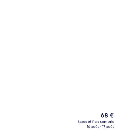
’hébergement
Extérieur
Le
68 €
prix
taxes et frais compris
actuel
16 août - 17 août
Chambre Double Standard, 1 grand lit |
est
de