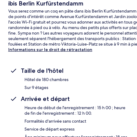
ibis Berlin Kurfürstendamm
Vous serez comme un coq en pâte dans ibis Berlin Kurfürstendamm 
de points d'intérêt comme Avenue Kurfürstendamm et Jardin zoologi
l'accès Wi-Fi gratuit et pourrez vous adonner aux activités en tous 
randonnée à pied ou à vélo. Au menu des petits plus offerts sur plac
fine. Sympa non ? Les autres voyageurs adorent le personnel atte
seulement séparent l'hébergement des transports publics : Station
foulées et Station de métro Viktoria-Luise-Platz se situe à 9 min à pi
Informations sur le droit de rétractation
Taille de l'hôtel
Hôtel de 180 chambres
Sur 9 étages
Arrivée et départ
Heure de début de l'enregistrement : 15 h 00 ; heure
de fin de l'enregistrement : 12 h 00.
Formalités d'arrivée sans contact
Service de départ express
Âge minimum pour effectuer l'enregistrement : 18 ans