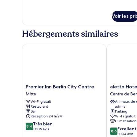
Double
de
détails
Standard,
sur
1
Voir les pri
le
grand
type
de
lit
Hébergements similaires
chambre
Chambre
Double
Premier Inn Berlin City Centre
aletto Hotel
Standard,
1
grand
lit
Premier
aletto
Premier Inn Berlin City Centre
aletto Hot
Inn
Hotel
Mitte
Centre de Ber
Berlin
Kudamm
Wi-Fi gratuit
Animaux de
City
Centre
Restaurant
admis
Centre
de
Bar
Parking
Mitte
Berlin-
Réception 24 h/24
Wi-Fi gratuit
Ouest
Climatisation
8.4
Très bien
8,4
8.6
Excellent
sur
1 006 avis
8,6
sur
1 004 avis
10,