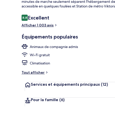
minutes de marche seulement séparent l'hébergement des 
accessible en quelques foulées et Station de métro Viktoria
Avis
Excellent
8,8
8,8 sur 10
Petit déjeune
voyageurs
Afficher 1 003 avis
Équipements populaires
Animaux de compagnie admis
Wi-Fi gratuit
Climatisation
Tout afficher
Services et équipements principaux
(12)
Pour la famille
(6)