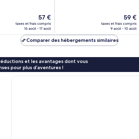
10,
Excellent,
145 avis
Le
Le
57 €
59 €
nouveau
nouvea
taxes et frais compris
taxes et frais compris
prix
prix
16 août - 17 août
9 août - 10 août
est
est
de
de
Comparer des hébergements similaires
57 €
59 €
réductions et les avantages dont vous
ses pour plus d’aventures !