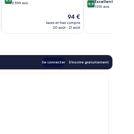
8,6
8.8
Excellent
sur
2 599 avis
8,8
sur
1 010 avis
10,
10,
Excellent,
Le
94 €
Excellent,
2 599 avis
u
nouveau
1 010 avis
taxes et frais compris
tax
prix
20 août - 21 août
est
de
94 €
Se connecter
S’inscrire gratuitement