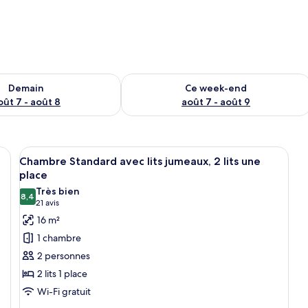
sponibilité pour demain août 7 - août 8
Vérifier la disponibilité pour ce week
Demain
Ce week-end
oût 7 - août 8
août 7 - août 9
un lit, d’un bureau, d’une chaise, d’un porte-manteau et d’un téléviseur.
Afficher
Chambre Standard avec lits jumeaux, 2 l
12
Chambre Standard avec lits jumeaux, 2 lits une
toutes
place
les
Très bien
8,4
photos
8,4 sur 10
(21 avis)
21 avis
pour
16 m²
ce
1 chambre
type
2 personnes
de
2 lits 1 place
chambre :
Wi-Fi gratuit
Chambre