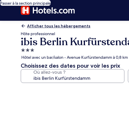
Passer à la section principale
Afficher tous les hébergements
Hôte professionnel
ibis Berlin Kurfürste
Hébergement
3.0 étoiles
Hôtel avec un bar/salon - Avenue Kurfürstendamm à 0,8 km
Choisissez des dates pour voir les prix
Où allez-vous ?
Galerie
photos
de
l’hébergement
ibis