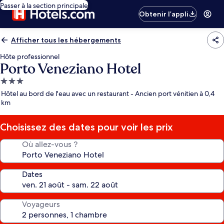
Passer à la section principale
Obtenir l’appli
Afficher tous les hébergements
Hôte professionnel
Porto Veneziano Hotel
Hébergement
3.0 étoiles
Hôtel au bord de l'eau avec un restaurant - Ancien port vénitien à 0,4
km
Choisissez des dates pour voir les prix
Où allez-vous ?
Dates
Voyageurs