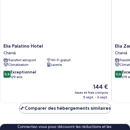
Simple
Économique
Elia
Elia
Elia Palatino Hotel
Elia Z
Palatino
Zampeli
Chaniá
Chaniá
Hotel
Hotel
Transfert aéroport
Wi-Fi gratuit
Transf
Chaniá
-
Climatisation
Laverie
Climat
Adults
Only
9.4
9.6
Exceptionnel
Exc
9,4
9,6
Chaniá
sur
sur
129 avis
219 a
10,
10,
Le
144 €
Exceptionnel,
Exceptio
nouveau
129 avis
219 avis
taxes et frais compris
prix
5 sept. - 6 sept.
est
de
Comparer des hébergements similaires
144 €
Connectez-vous pour découvrir les réductions et les