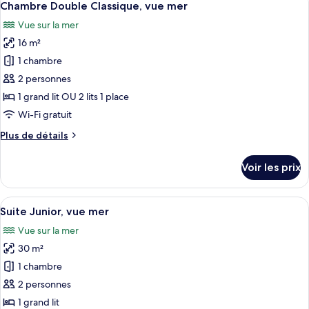
6
de
Chambre Double Classique, vue mer
toutes
chambre
Vue sur la mer
Chambre
les
Double
16 m²
photos
Classique
pour
1 chambre
ce
2 personnes
type
1 grand lit OU 2 lits 1 place
de
Wi-Fi gratuit
chambre :
Plus
Plus de détails
Chambre
de
Double
détails
Voir les prix
Classique,
sur
le
vue
type
Afficher
Une chambre d’hôtel avec un grand lit
mer
13
de
Suite Junior, vue mer
toutes
chambre
Vue sur la mer
Chambre
les
Double
30 m²
photos
Classique,
pour
1 chambre
vue
ce
mer
2 personnes
type
1 grand lit