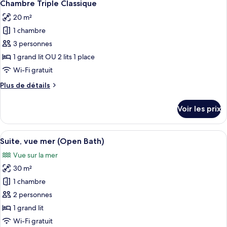
6
de
Chambre Triple Classique
toutes
chambre
20 m²
Suite
les
Supérieure,
1 chambre
photos
vue
pour
3 personnes
mer
ce
1 grand lit OU 2 lits 1 place
type
Wi-Fi gratuit
de
Plus
Plus de détails
chambre :
de
Chambre
détails
Voir les prix
sur
Triple
le
Classique
type
Afficher
Une chambre d’hôtel comprenant un lit,
11
de
Suite, vue mer (Open Bath)
toutes
chambre
Vue sur la mer
Chambre
les
Triple
30 m²
photos
Classique
pour
1 chambre
ce
2 personnes
type
1 grand lit
de
Wi-Fi gratuit