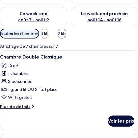
t
é
Vérifier la disponibilité pour ce week-end août 7 - août 9
Vérifier la disponibilité pour 
s
Ce week-end
Le week-end prochain
août 7 - août 9
août 14 - août 16
p
a
Filtres
Toutes les chambres
1 lit
2 lits
r
disponibles
pour
l
Affichage de 7 chambres sur 7
les
e
Afficher
Une chambre d’hôtel avec un lit, un bu
7
Chambre Double Classique
chambres
s
toutes
16 m²
les
v
1 chambre
o
photos
y
pour
2 personnes
a
ce
1 grand lit OU 2 lits 1 place
g
type
e
Wi-Fi gratuit
u
de
Plus
Plus de détails
r
chambre :
de
s
Chambre
détails
Voir les prix
sur
Double
le
Classique
type
Afficher
Une chambre d’hôtel avec un lit, un bu