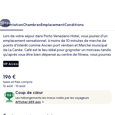
Veneziano
Hotel
cédent
Suivant
72+
Présentation
Chambres
Emplacement
Conditions
Lors de votre séjour dans Porto Veneziano Hotel, vous jouirez d'un
emplacement sensationnel, à moins de 10 minutes de marche de
points d'intérêt comme Ancien port vénitien et Marché municipal
de La Canée. Café est le lieu idéal pour grignoter un morceau tandis
qu'après vous être bien dépensé au centre de fitness, vous pourrez
siroter un verre au bar/salon. Cet hôtel de style Art déco abrite en
outre un snack-bar/une épicerie fine et un jardin. Les autres
VIP Access
voyageurs adorent le personnel attentionné et le petit déjeuner.
Le
196 €
Vue depuis l’hébergement
prix
taxes et frais compris
actuel
12 août - 13 août
est
Avis
9,8
Coup de cœur
de
voyageurs
L
sur
Les hébergements les mieux notés par les voyageurs
196 €.
e
Afficher 659 avis
10,
s
Coup
de