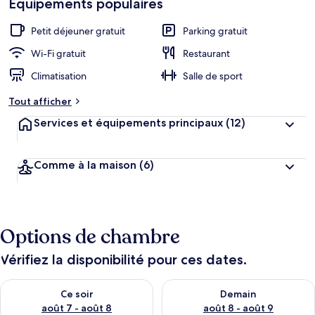
Équipements populaires
h
cœur
é
b
Petit déjeuner gratuit
Parking gratuit
e
r
Wi-Fi gratuit
Restaurant
g
Climatisation
Salle de sport
e
m
Tout afficher
e
n
Services et équipements principaux
(12)
t
s
Comme à la maison
(6)
l
e
s
m
Options de chambre
i
e
u
Vérifiez la disponibilité pour ces dates.
x
Vérifier la disponibilité pour ce soir août 7 - août 8
Vérifier la disponibilité pour 
n
Ce soir
Demain
o
août 7 - août 8
août 8 - août 9