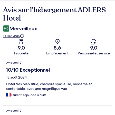
Avis sur l’hébergement ADLERS
Avis
Hotel
Merveilleux
9,0
1 003 avis
9,0
8,6
9,0
Propreté
Emplacement
Personnel et service
Avis
Avis vérifié
10/10 Exceptionnel
18 août 2024
Hôtel très bien situé, chambre spacieuse, moderne et
confortable, avec une magnifique vue
Laurent, séjour de 4 nuits
Avis vérifié