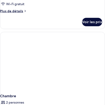
Wi-Fi gratuit
Plus
Plus de détails
de
détails
Voir les prix
sur
le
type
de
chambre
Chambre
Chambre
2 personnes