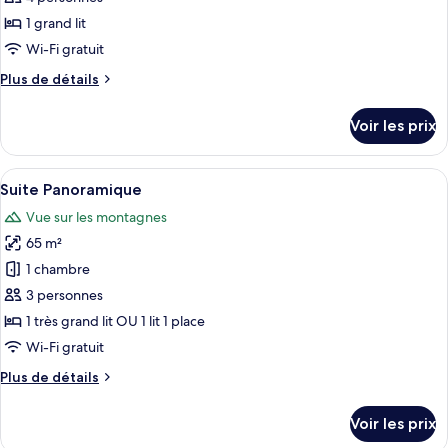
ce
1 grand lit
type
Wi-Fi gratuit
de
Plus
Plus de détails
chambre :
de
Chambre
détails
Voir les prix
sur
Deluxe
le
type
Afficher
Un salon spacieux doté d’une grande fe
5
de
Suite Panoramique
toutes
chambre
Vue sur les montagnes
Chambre
les
Deluxe
65 m²
photos
pour
1 chambre
ce
3 personnes
type
1 très grand lit OU 1 lit 1 place
de
Wi-Fi gratuit
chambre :
Plus
Plus de détails
Suite
de
Panoramique
détails
Voir les prix
sur
le