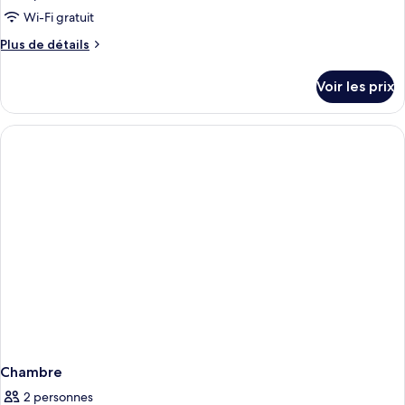
Wi-Fi gratuit
Plus
Plus de détails
de
détails
Voir les prix
sur
le
type
de
chambre
Chambre
Chambre
2 personnes