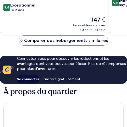
Wilten
Centre-
9.2
Mer
9,2
9.4
Exceptionnel
ville
sur
997 a
9,4
sur
1 015 avis
d'Innsb
10,
10,
Merveill
Le
147 €
Exceptionnel,
997 avis
nouveau
1 015 avis
taxes et frais compris
prix
30 août - 31 août
est
de
Comparer des hébergements similaires
147 €
Connectez-vous pour découvrir les réductions et les
avantages dont vous pouvez bénéficier. Plus de récompenses
pour plus d’aventures !
Se connecter
S’inscrire gratuitement
À propos du quartier