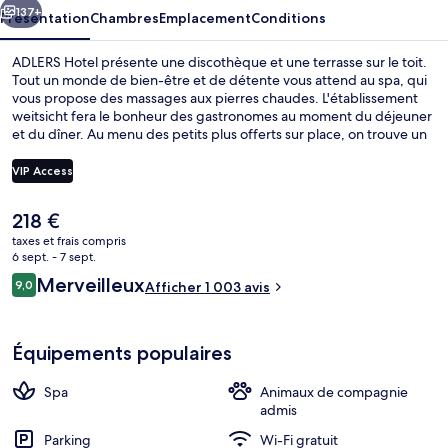
137+
Présentation
Chambres
Emplacement
Conditions
ADLERS Hotel présente une discothèque et une terrasse sur le toit.
Tout un monde de bien-être et de détente vous attend au spa, qui
vous propose des massages aux pierres chaudes. L'établissement
weitsicht fera le bonheur des gastronomes au moment du déjeuner
et du dîner. Au menu des petits plus offerts sur place, on trouve un
bar / salon, un sauna et un hammam. Sympa non ? Les autres
voyageurs adorent le personnel attentionné et la présentation
VIP Access
générale.
Le
218 €
Terrasse/Patio
prix
taxes et frais compris
actuel
6 sept. - 7 sept.
est
Avis
Merveilleux
9,0
Afficher 1 003 avis
de
9,0 sur 10
voyageurs
218 €.
Équipements populaires
Spa
Animaux de compagnie
admis
Parking
Wi-Fi gratuit