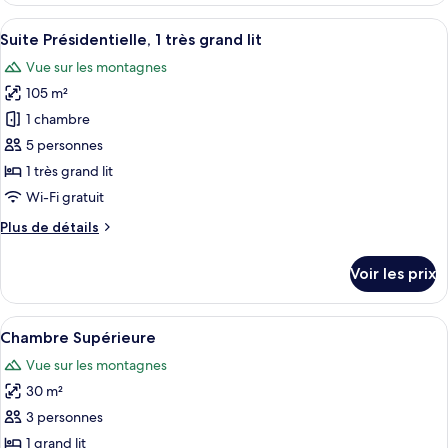
type
Afficher
Un salon moderne doté d’une grande f
5
de
Suite Présidentielle, 1 très grand lit
toutes
chambre
Vue sur les montagnes
Suite
les
Panoramique
105 m²
photos
pour
1 chambre
ce
5 personnes
type
1 très grand lit
de
Wi-Fi gratuit
chambre :
Plus
Plus de détails
Suite
de
Présidentielle,
détails
Voir les prix
1
sur
le
très
type
Afficher
Une chambre d’hôtel moderne dotée d’u
grand
4
de
Chambre Supérieure
toutes
lit
chambre
Vue sur les montagnes
Suite
les
Présidentielle,
30 m²
photos
1
pour
3 personnes
très
ce
grand
1 grand lit