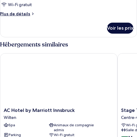
Wi-Fi gratuit
Plus
Plus de détails
de
détails
Voir les prix
sur
le
type
Hébergements similaires
de
chambre
AC Hotel by Marriott Innsbruck
Stage 12
Chambre
AC
Stage
AC Hotel by Marriott Innsbruck
Stage 
Hotel
12
Wilten
Centre-v
by
Hotel
Spa
Animaux de compagnie
Wi-Fi 
Marriott
by
admis
Salle 
Innsbruck
Penz
Parking
Wi-Fi gratuit