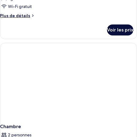
lit
type
Wi-Fi gratuit
de
Plus
Plus de détails
chambre :
de
Chambre
détails
Voir les prix
sur
Supérieure
le
type
de
chambre
Chambre
Supérieure
Chambre
2 personnes