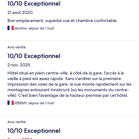
10/10 Exceptionnel
21 août 2020
Bon emplacement, superbe vue et chambre confortable.
Jerome, séjour de 1 nuit
Avis vérifié
10/10 Exceptionnel
2 nov. 2025
Hôtel situé en plein centre-ville, à côté de la gare, l'accès à la
vieille à pied est assez rapide. Sans s'arrêter sur la première
impression des voies de la gare, la vue monte rapidement sur les
montagnes entourant Innsbruck (où les monuments du centre-
ville). C'est bien l'avantage de la hauteur permise par cet hôtel.
Le parking public situé en dessous permet de gagner
JEREMY, séjour de 1 nuit
rapidement la réception de l'hôtel. Le matin, le petit-déjeuner
présente un bon choix d'aliments frais en profitant toujours de la
vue sur les Alpes. Habitué à passer par Innsbruck, j'ai finalement
Avis vérifié
apprécié de m'y arrêter pour la nuit.
10/10 Exceptionnel