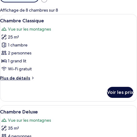
disponibles
pour
Affichage de 8 chambres sur 8
les
Afficher
Une chambre d’hôtel moderne dotée d’u
3
Chambre Classique
chambres
toutes
Vue sur les montagnes
les
25 m²
photos
pour
1 chambre
ce
2 personnes
type
1 grand lit
de
Wi-Fi gratuit
chambre :
Plus
Plus de détails
Chambre
de
Classique
détails
Voir les prix
sur
le
type
Afficher
Une chambre d’hôtel moderne dotée d’un
10
de
Chambre Deluxe
toutes
chambre
Vue sur les montagnes
Chambre
les
Classique
35 m²
photos
pour
4 personnes