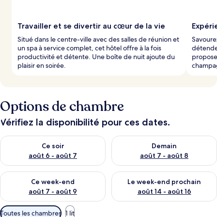
Travailler et se divertir au cœur de la vie
Expéri
Situé dans le centre-ville avec des salles de réunion et
Savourez
un spa à service complet, cet hôtel offre à la fois
détendez
productivité et détente. Une boîte de nuit ajoute du
propose 
plaisir en soirée.
champa
Options de chambre
Vérifiez la disponibilité pour ces dates.
Vérifier la disponibilité pour ce soir août 6 - août 7
Vérifier la disponibilité pour 
Ce soir
Demain
août 6 - août 7
août 7 - août 8
Vérifier la disponibilité pour ce week-end août 7 - août 9
Vérifier la disponibilité pour 
Ce week-end
Le week-end prochain
août 7 - août 9
août 14 - août 16
Filtres
Toutes les chambres
1 lit