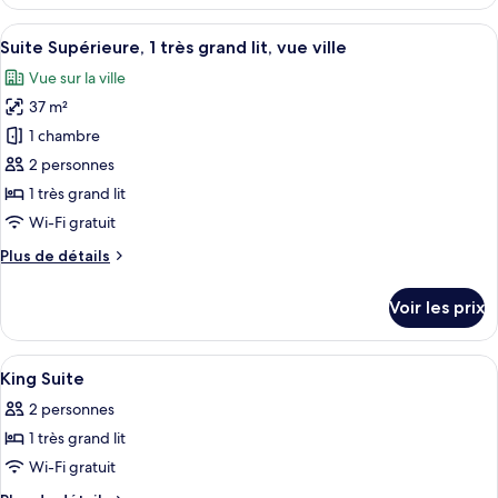
le
très
type
Afficher
Une chambre d’hôtel moderne dotée d’un
grand
11
de
Suite Supérieure, 1 très grand lit, vue ville
toutes
lit
chambre
Vue sur la ville
Chambre
les
Supérieure,
37 m²
photos
1
pour
1 chambre
très
ce
grand
2 personnes
lit
type
1 très grand lit
de
Wi-Fi gratuit
chambre :
Plus
Plus de détails
Suite
de
Supérieure,
détails
Voir les prix
1
sur
le
très
type
Afficher
Draps en coton égyptien, literie de qu
grand
15
de
King Suite
toutes
lit,
chambre
2 personnes
Suite
les
vue
Supérieure,
1 très grand lit
photos
ville
1
pour
Wi-Fi gratuit
très
ce
grand