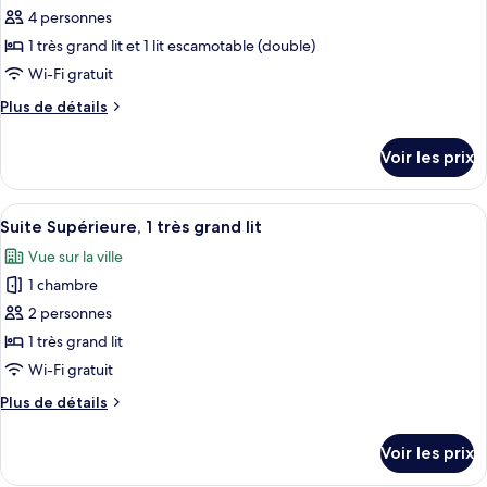
2
pour
4 personnes
grands
ce
lits
1 très grand lit et 1 lit escamotable (double)
type
Wi-Fi gratuit
de
Plus
Plus de détails
chambre :
de
Chambre
détails
Voir les prix
sur
Confort,
le
plusieurs
type
Afficher
Une chambre d’hôtel avec un grand lit
lits
6
de
Suite Supérieure, 1 très grand lit
toutes
chambre
Vue sur la ville
Chambre
les
Confort,
1 chambre
photos
plusieurs
pour
2 personnes
lits
ce
1 très grand lit
type
Wi-Fi gratuit
de
Plus
Plus de détails
chambre :
de
Suite
détails
Voir les prix
sur
Supérieure,
le