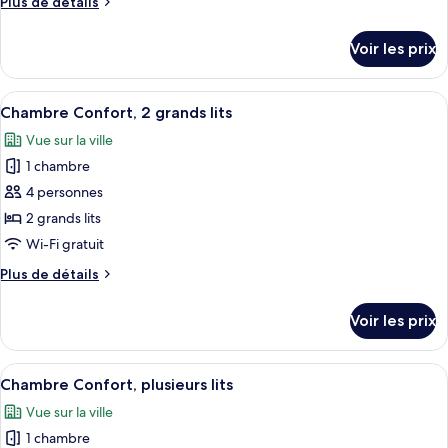
Plus
Plus de détails
lit,
type
de
vue
détails
de
Voir les prix
ville
sur
chambre :
le
King
type
Afficher
Une chambre d’hôtel avec un lit, un bu
8
Suite
de
Chambre Confort, 2 grands lits
toutes
chambre
Vue sur la ville
King
les
Suite
1 chambre
photos
pour
4 personnes
ce
2 grands lits
type
Wi-Fi gratuit
de
Plus
Plus de détails
chambre :
de
Chambre
détails
Voir les prix
sur
Confort,
le
2
type
Afficher
Une chambre d’hôtel comprenant un lit
grands
8
de
Chambre Confort, plusieurs lits
toutes
lits
chambre
Vue sur la ville
Chambre
les
Confort,
1 chambre
photos