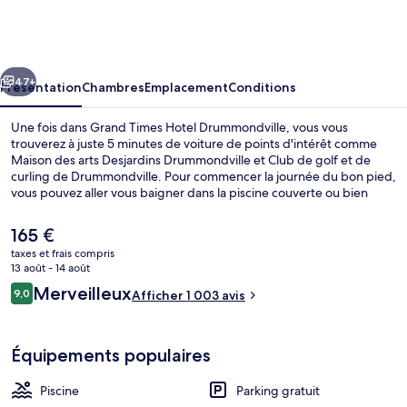
Times
Hotel
Drummondville
cédent
Suivant
47+
Présentation
Chambres
Emplacement
Conditions
Une fois dans Grand Times Hotel Drummondville, vous vous
trouverez à juste 5 minutes de voiture de points d'intérêt comme
Maison des arts Desjardins Drummondville et Club de golf et de
curling de Drummondville. Pour commencer la journée du bon pied,
vous pouvez aller vous baigner dans la piscine couverte ou bien
vous prélasser grâce à des massages. Parmi les autres petits
avantages de cet hébergement figurent une salle de fitness et un
Le
165 €
bar / salon. Les autres voyageurs ne disent que du bien en ce qui
prix
taxes et frais compris
concerne le personnel attentionné.
actuel
13 août - 14 août
Hall
est
Avis
Merveilleux
9,0
Afficher 1 003 avis
de
9,0 sur 10
voyageurs
165 €.
Équipements populaires
Piscine
Parking gratuit