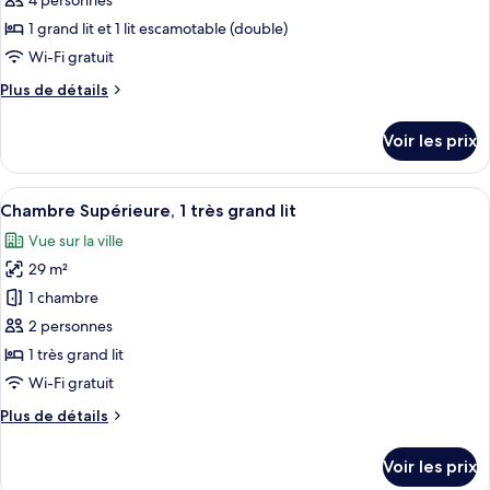
4 personnes
View
type
1 grand lit et 1 lit escamotable (double)
de
Wi-Fi gratuit
chambre :
Plus
Plus de détails
Chambre
de
Confort,
détails
Voir les prix
plusieurs
sur
le
lits
type
Afficher
Une chambre d’hôtel avec un grand lit,
8
de
Chambre Supérieure, 1 très grand lit
toutes
chambre
Vue sur la ville
Chambre
les
Confort,
29 m²
photos
plusieurs
pour
1 chambre
lits
ce
2 personnes
type
1 très grand lit
de
Wi-Fi gratuit
chambre :
Plus
Plus de détails
Chambre
de
Supérieure,
détails
Voir les prix
1
sur