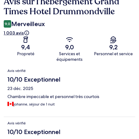
Avis sur l’hébergement Grand
Avis
Times Hotel Drummondville
Merveilleux
9,0
1 003 avis
9,4
9,0
9,2
Propreté
Services et
Personnel et service
équipements
Avis
Avis vérifié
10/10 Exceptionnel
23 déc. 2025
Chambre impeccable et personnel très courtois
johanne, séjour de 1 nuit
Avis vérifié
10/10 Exceptionnel