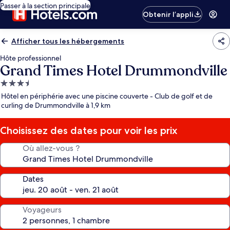
Passer à la section principale
Obtenir l’appli
Afficher tous les hébergements
Hôte professionnel
Grand Times Hotel Drummondville
Hébergement
3.5 étoiles
Hôtel en périphérie avec une piscine couverte - Club de golf et de
curling de Drummondville à 1,9 km
Choisissez des dates pour voir les prix
Où allez-vous ?
Dates
Voyageurs