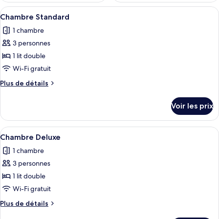
Afficher
Une chambre d’hôtel avec un grand lit,
2
Chambre Standard
toutes
1 chambre
les
3 personnes
photos
pour
1 lit double
ce
Wi-Fi gratuit
type
Plus
Plus de détails
de
de
chambre :
détails
Voir les prix
sur
Chambre
le
Standard
type
Afficher
Une chambre d’hôtel avec un grand lit
2
de
Chambre Deluxe
toutes
chambre
1 chambre
Chambre
les
Standard
3 personnes
photos
pour
1 lit double
ce
Wi-Fi gratuit
type
Plus
Plus de détails
de
de