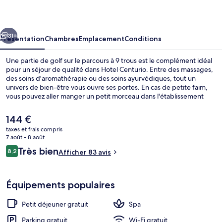
cédent
Suivant
31+
Présentation
Chambres
Emplacement
Conditions
Une partie de golf sur le parcours à 9 trous est le complément idéal
pour un séjour de qualité dans Hotel Centurio. Entre des massages,
des soins d'aromathérapie ou des soins ayurvédiques, tout un
univers de bien-être vous ouvre ses portes. En cas de petite faim,
vous pouvez aller manger un petit morceau dans l'établissement
Restaurant Centurio, qui vous accueille au moment du petit
déjeuner et du dîner et vous fait déguster des spécialités Cuisine
Le
144 €
régionale. Au menu des petits plus offerts sur place, on trouve un
prix
taxes et frais compris
bar / salon, un sauna et une terrasse. Sympa non ?
actuel
7 août - 8 août
Petit déjeuner buffet compris tous les 
est
Avis
Très bien
8,2
Afficher 83 avis
de
8,2 sur 10
voyageurs
144 €.
Équipements populaires
Petit déjeuner gratuit
Spa
Parking gratuit
Wi-Fi gratuit