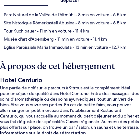
déplacer
Parc Naturel de la Vallée de l'Altmühl
- 8 min en voiture
- 6.5 km
Site historique Römerkastell Abusina
- 8 min en voiture
- 6.5 km
Tour Kuchlbauer
- 11 min en voiture
- 11.4 km
Musée d'art d'Abensberg
- 11 min en voiture
- 11.4 km
Église Paroissiale Maria Immaculata
- 13 min en voiture
- 12.7 km
À propos de cet hébergement
Hotel Centurio
Une partie de golf sur le parcours à 9 trous est le complément idéal
pour un séjour de qualité dans Hotel Centurio. Entre des massages, des
soins d'aromathérapie ou des soins ayurvédiques, tout un univers de
bien-être vous ouvre ses portes. En cas de petite faim, vous pouvez
aller manger un petit morceau dans l'établissement Restaurant
Centurio, qui vous accueille au moment du petit déjeuner et du dîner et
vous fait déguster des spécialités Cuisine régionale. Au menu des petits
plus offerts sur place, on trouve un bar / salon, un sauna et une terrasse.
Sympa non ?
Informations sur le droit de rétractation