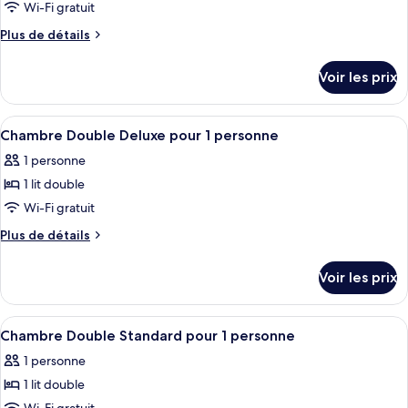
type
Wi-Fi gratuit
de
Plus
Plus de détails
chambre :
de
Suite,
détails
Voir les prix
sur
1
le
chambre
type
Afficher
Une chambre d’hôtel avec un grand lit
2
de
Chambre Double Deluxe pour 1 personne
toutes
chambre
1 personne
Suite,
les
1
1 lit double
photos
chambre
pour
Wi-Fi gratuit
ce
Plus
Plus de détails
type
de
détails
de
Voir les prix
sur
chambre :
le
Chambre
type
Afficher
Une chambre d’hôtel avec un grand lit,
2
Double
de
Chambre Double Standard pour 1 personne
toutes
chambre
Deluxe
1 personne
Chambre
les
pour
Double
1 lit double
photos
1
Deluxe