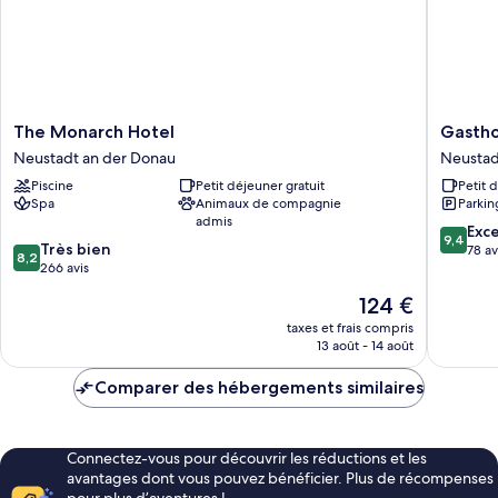
The
Gasthof
The Monarch Hotel
Gastho
Monarch
Gigl
Neustadt an der Donau
Neustad
Hotel
Neustad
Piscine
Petit déjeuner gratuit
Petit 
Neustadt
an
Spa
Animaux de compagnie
Parkin
an
der
admis
der
Donau
9.4
Exc
9,4
8.2
Donau
Très bien
sur
78 av
8,2
sur
266 avis
10,
10,
Exceptio
Le
124 €
Très
78 avis
nouveau
bien,
taxes et frais compris
prix
13 août - 14 août
266 avis
est
de
Comparer des hébergements similaires
124 €
Connectez-vous pour découvrir les réductions et les
avantages dont vous pouvez bénéficier. Plus de récompenses
pour plus d’aventures !