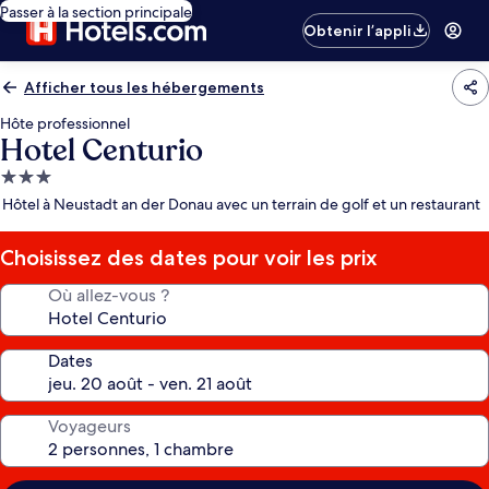
Passer à la section principale
Obtenir l’appli
Afficher tous les hébergements
Hôte professionnel
Hotel Centurio
Hébergement
3.0 étoiles
Hôtel à Neustadt an der Donau avec un terrain de golf et un restaurant
Choisissez des dates pour voir les prix
Où allez-vous ?
Dates
Voyageurs