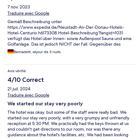
7 nov. 2023
Traduire avec Google
Gemäß Beschreibung unter
https://www.expedia.de/Neustadt-An-Der-Donau-Hotels-
Hotel-Centurio.h6173308.Hotel-Beschreibung?langid=1031
verfügt das Hotel über Innen- sowie Außenpool Sauna und eine
Golfanlage. Das ist jedoch NICHT der Fall. Gegenüber des
Hotels befindet sich eine Therme (Limes-Therme) und in 400m
Bernadett, séjour de 3 nuits
Entfernung befindet sich eine Golfanlage. Die Einrichtungen
gehören nicht zum Hotel und sind nicht im Preis inbegriffen. Der
Thermeneintritt liegt bei 23 EUR je Person und man erhält eine
Avis vérifié
halbe Stunde Badeverlängerung als Hotelgast.
4/10 Correct
21 juil. 2024
Traduire avec Google
We started our stay very poorly
The hotel was okay, but some of the staff were really bad. We
started our stay very poorly, with a very grumpy and unfriendly
reception at 5:30 PM. We practically had the keys thrown at us
and couldn't get directions to our room, nor was there any
guidance about the hotel's facilities, etc. We had been looking