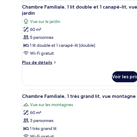
(Sea
chambre
Afficher
Une chambre d’hôtel avec un gr
5
Chambre Familiale, 1 lit double et 1 canapé-lit, vu
Chambre
side)
toutes
Deluxe,
jardin
les
1
Vue sur le jardin
grand
photos
lit
60 m²
pour
(Sea
5 personnes
ce
side)
type
1 lit double et 1 canapé-lit (double)
de
Wi-Fi gratuit
chambre :
Plus
Plus de détails
Chambre
de
Familiale,
détails
Voir les pri
sur
1
le
lit
type
Afficher
Une chambre d’hôtel avec un gr
double
6
de
Chambre Familiale, 1 très grand lit, vue montagne
toutes
chambre
et
Vue sur les montagnes
Chambre
les
1
Familiale,
60 m²
photos
canapé-
1
pour
3 personnes
lit,
lit
ce
double
1 très grand lit
vue
et
type
Wi-Fi gratuit