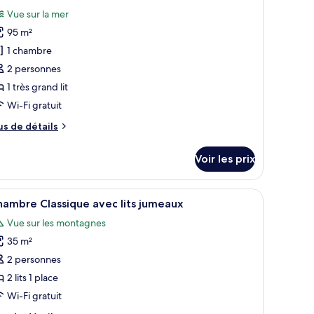
hotos
and
Vue sur la mer
our
95 m²
e
e
scine
1 chambre
ype
2 personnes
e
1 très grand lit
hambre :
uite
Wi-Fi gratuit
eluxe,
us
us de détails
e
tails
rès
Voir les prix
r
rand
t,
pe
er.
ues, bordée d’une végétation luxuriante et d’un bâtiment moderne doté de b
fficher
Une piscine entourée de chaises longues, bor
ue
8
e
ambre Classique avec lits jumeaux
outes
hambre
er
Vue sur les montagnes
ite
s
luxe,
35 m²
hotos
our
2 personnes
ès
e
and
2 lits 1 place
ype
Wi-Fi gratuit
e
e