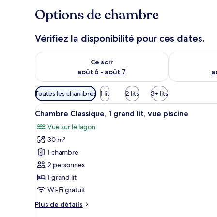
Options de chambre
Vérifiez la disponibilité pour ces dates.
Vérifier la disponibilité pour ce soir août 6 - août 7
Vérifier la di
Ce soir
août 6 - août 7
a
Filtres
Toutes les chambres
1 lit
2 lits
3+ lits
disponibles
Afficher
Une chambre d’hôtel dotée d’un
pour
13
Chambre Classique, 1 grand lit, vue piscine
toutes
les
Vue sur le lagon
les
chambres
30 m²
photos
pour
1 chambre
ce
2 personnes
type
1 grand lit
de
Wi-Fi gratuit
chambre :
Plus
Plus de détails
Chambre
de