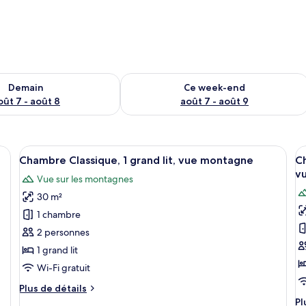
sponibilité pour demain août 7 - août 8
Vérifier la disponibilité pour ce week
Demain
Ce week-end
oût 7 - août 8
août 7 - août 9
 grand lit, d’un téléviseur à écran plat, d’une table de chevet avec une lamp
Afficher
Une chambre d’hôtel dotée d’un grand l
A
11
Chambre Classique, 1 grand lit, vue montagne
Ch
toutes
t
v
Vue sur les montagnes
les
le
30 m²
photos
p
pour
p
1 chambre
ce
c
2 personnes
type
t
1 grand lit
de
d
Wi-Fi gratuit
chambre :
c
Plus
Plus de détails
Chambre
C
de
Pl
Pl