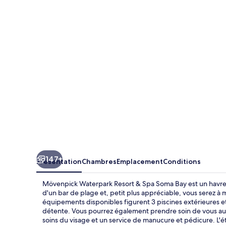
Waterpark
Resort
&
Spa
Soma
Bay
147+
Présentation
Chambres
Emplacement
Conditions
Mövenpick Waterpark Resort & Spa Soma Bay est un havre 
d'un bar de plage et, petit plus appréciable, vous serez
équipements disponibles figurent 3 piscines extérieures e
détente. Vous pourrez également prendre soin de vous au
soins du visage et un service de manucure et pédicure. L'é