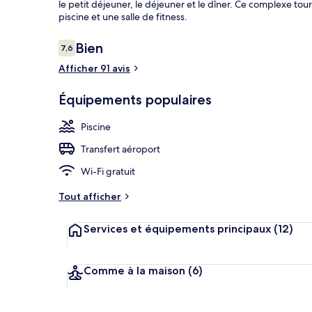
le petit déjeuner, le déjeuner et le dîner. Ce complexe tou
piscine et une salle de fitness.
Avis
Bien
7,6
7,6 sur 10
Intérieur
voyageurs
Afficher 91 avis
Équipements populaires
Piscine
Transfert aéroport
Wi-Fi gratuit
Tout afficher
Services et équipements principaux
(12)
Comme à la maison
(6)