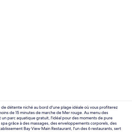
Extérieur
de détente niché au bord d'une plage idéale où vous profiterez
 à moins de 15 minutes de marche de Mer rouge. Au menu des
t un parc aquatique gratuit, l'idéal pour des moments de pure
Minibar, cof
 spa grâce à des massages, des enveloppements corporels, des
tablissement Bay View Main Restaurant, l'un des 6 restaurants, sert