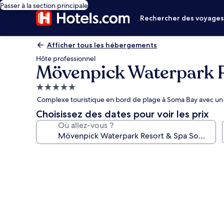
Passer à la section principale
Rechercher des voyage
Afficher tous les hébergements
Hôte professionnel
Mövenpick Waterpark 
Hébergement
5.0 étoiles
Complexe touristique en bord de plage à Soma Bay avec un 
Choisissez des dates pour voir les prix
Où allez-vous ?
Galerie
photos
de
l’hébergement
Mövenpick