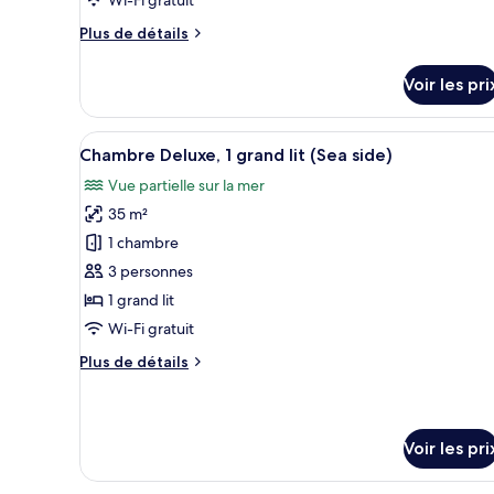
place,
chambre :
vue
Plus
Plus de détails
Suite
montagne
de
Junior,
détails
Voir les pri
1
sur
le
très
type
Afficher
Une chambre d’hôtel avec un lit
grand
7
de
Chambre Deluxe, 1 grand lit (Sea side)
toutes
lit
chambre
Vue partielle sur la mer
Suite
les
Junior,
35 m²
photos
1
pour
1 chambre
très
ce
grand
3 personnes
lit
type
1 grand lit
de
Wi-Fi gratuit
chambre :
Plus
Plus de détails
Chambre
de
Deluxe,
détails
1
sur
le
grand
Voir les pri
type
lit
de