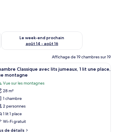
-end août 7 - août 9
Vérifier la disponibilité pour le week-end prochain août 14 - a
Le week-end prochain
août 14 - août 16
Affichage de 19 chambres sur 19
e et d’un élément décoratif mural.
it, d’un téléviseur à écran plat, d’une table de chevet avec une lampe et d’
fficher
Minibar, coffres-forts dans les chambres, bur
11
ambre Classique avec lits jumeaux, 1 lit une place,
outes
ue montagne
s
Vue sur les montagnes
hotos
28 m²
our
1 chambre
e
ype
2 personnes
e
1 lit 1 place
hambre :
Wi-Fi gratuit
hambre
us
us de détails