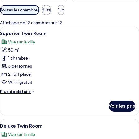
Filtres
Toutes les chambres
2 lits
1 lit
disponibles
pour
Affichage de 12 chambres sur 12
les
Afficher
Une chambre d’hôtel avec deux lits, u
20
Superior Twin Room
chambres
toutes
Vue sur la ville
les
50 m²
photos
pour
1 chambre
ce
3 personnes
type
2 lits 1 place
de
Wi-Fi gratuit
chambre :
Plus
Plus de détails
Superior
de
Twin
détails
Voir les prix
Room
sur
le
type
Afficher
Une chambre d’hôtel avec deux lits, un
19
de
Deluxe Twin Room
toutes
chambre
Vue sur la ville
Superior
les