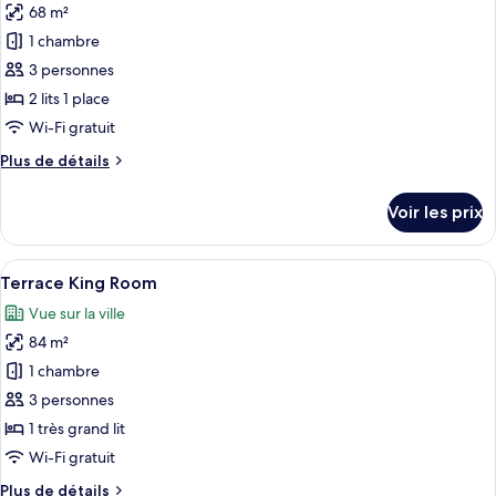
Twin
68 m²
photos
Room
pour
1 chambre
ce
3 personnes
type
2 lits 1 place
de
Wi-Fi gratuit
chambre :
Plus
Plus de détails
Deluxe
de
Twin
détails
Voir les prix
Room
sur
le
type
Afficher
Une chambre d’hôtel avec un lit, un b
23
de
Terrace King Room
toutes
chambre
Vue sur la ville
Deluxe
les
Twin
84 m²
photos
Room
pour
1 chambre
ce
3 personnes
type
1 très grand lit
de
Wi-Fi gratuit
chambre :
Plus
Plus de détails