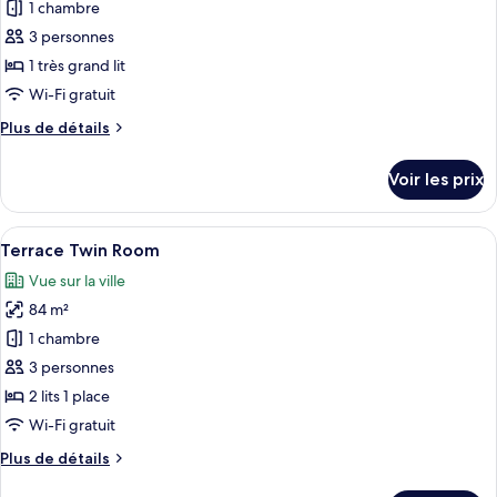
pour
1 chambre
ce
3 personnes
type
1 très grand lit
de
Wi-Fi gratuit
chambre :
Plus
Plus de détails
Deluxe
de
King
détails
Voir les prix
Room
sur
le
type
Afficher
Une chambre d’hôtel avec un grand lit
21
de
Terrace Twin Room
toutes
chambre
Vue sur la ville
Deluxe
les
King
84 m²
photos
Room
pour
1 chambre
ce
3 personnes
type
2 lits 1 place
de
Wi-Fi gratuit
chambre :
Plus
Plus de détails
Terrace
de
Twin
détails