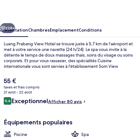
Prabang
View
Hotel
cédent
Suivant
228+
Présentation
Chambres
Emplacement
Conditions
Luang Prabang View Hotel se trouve juste à 5,7 km de l’aéroport et
met à votre service une navette (24 h/24). Le spa vous invite à la
détente le temps de doux massages thaïs, soins du visage ou soins
corporels. Et pour vous rassasier, des spécialités Cuisine
internationale vous sont servies à l'établissement Som View
Restaurant, qui est ouvert à l'heure du petit déjeuner, du déjeuner
et du dîner. Ce complexe touristique de luxe abrite en outre une
Le
55 €
piscine extérieure, une discothèque et un bar en bord de piscine.
prix
taxes et frais compris
actuel
21 août - 22 août
Piscine extérieure, parasols de plage, 
est
Avis
Exceptionnel
9,4
Afficher 80 avis
de
9,4 sur 10
voyageurs
55 €.
Équipements populaires
Piscine
Spa