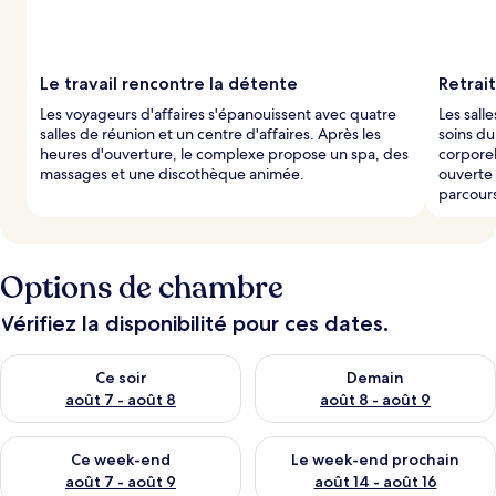
Le travail rencontre la détente
Retrai
Les voyageurs d'affaires s'épanouissent avec quatre
Les sall
salles de réunion et un centre d'affaires. Après les
soins du
heures d'ouverture, le complexe propose un spa, des
corporel
massages et une discothèque animée.
ouverte 
parcour
Options de chambre
Vérifiez la disponibilité pour ces dates.
Vérifier la disponibilité pour ce soir août 7 - août 8
Vérifier la disponibilité pour 
Ce soir
Demain
août 7 - août 8
août 8 - août 9
Vérifier la disponibilité pour ce week-end août 7 - août 9
Vérifier la disponibilité pour 
Ce week-end
Le week-end prochain
août 7 - août 9
août 14 - août 16