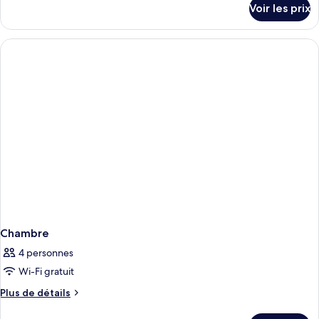
Voir les prix
Room
sur
le
type
de
chambre
Terrace
Twin
Room
Chambre
4 personnes
Wi-Fi gratuit
Plus
Plus de détails
de
détails