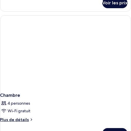
Voir les prix
sur
le
type
de
chambre
Chambre
Chambre
4 personnes
Wi-Fi gratuit
Plus
Plus de détails
de
détails