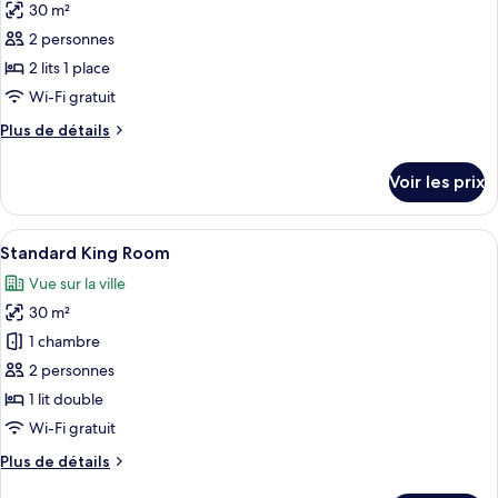
Villa
30 m²
photos
pour
2 personnes
ce
2 lits 1 place
type
Wi-Fi gratuit
de
Plus
Plus de détails
chambre :
de
Standard
détails
Voir les prix
sur
Twin
le
Room
type
Afficher
Une chambre d’hôtel avec un lit, une vu
18
de
Standard King Room
toutes
chambre
Vue sur la ville
Standard
les
Twin
30 m²
photos
Room
pour
1 chambre
ce
2 personnes
type
1 lit double
de
Wi-Fi gratuit
chambre :
Plus
Plus de détails
Standard
de
King