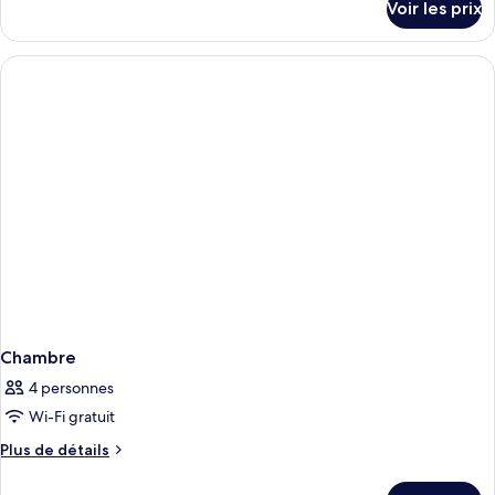
Voir les prix
sur
le
type
de
chambre
Chambre
Chambre
4 personnes
Wi-Fi gratuit
Plus
Plus de détails
de
détails