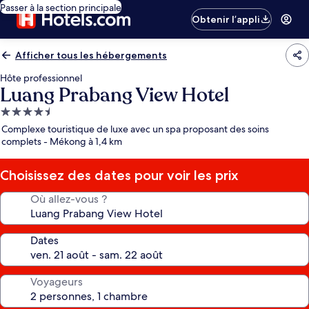
Passer à la section principale
Obtenir l’appli
Afficher tous les hébergements
Hôte professionnel
Luang Prabang View Hotel
Hébergement
4.5 étoiles
Complexe touristique de luxe avec un spa proposant des soins
complets - Mékong à 1,4 km
Choisissez des dates pour voir les prix
Où allez-vous ?
Dates
Voyageurs