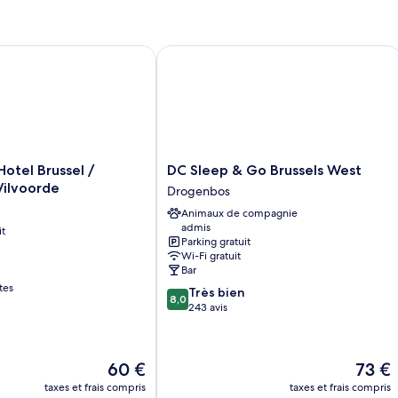
chambre
Chambre
Double
el Brussel / Bruxelles - Vilvoorde
DC Sleep & Go Brussels West
DC
otel Brussel /
DC Sleep & Go Brussels West
Sleep
 Vilvoorde
Drogenbos
&
Animaux de compagnie
Go
admis
it
Brussels
Parking gratuit
West
Wi-Fi gratuit
Drogenbos
Bar
tes
8.0
Très bien
8,0
sur
243 avis
10,
Très
bien,
Le
Le
60 €
73 €
243 avis
nouveau
nouvea
taxes et frais compris
taxes et frais compris