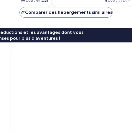
prix
prix
22 août - 23 août
9 août - 10 août
est
est
de
de
Comparer des hébergements similaires
60 €
73 €
réductions et les avantages dont vous
ses pour plus d’aventures !