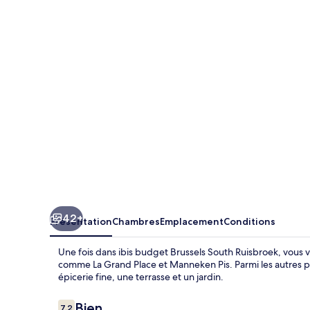
budget
Brussels
South
Ruisbroek
42+
Présentation
Chambres
Emplacement
Conditions
Une fois dans ibis budget Brussels South Ruisbroek, vous v
comme La Grand Place et Manneken Pis. Parmi les autres 
épicerie fine, une terrasse et un jardin.
Avis
Bien
7,2