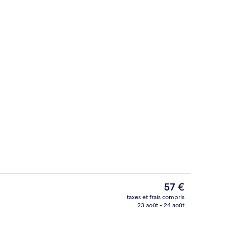
allergénique, bureau
Divers
Le
57 €
prix
taxes et frais compris
actuel
23 août - 24 août
Extérieur
est
de