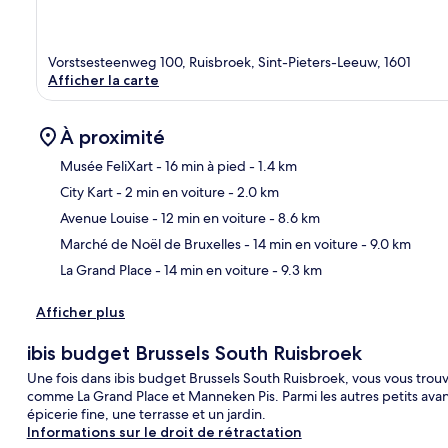
Vorstsesteenweg 100, Ruisbroek, Sint-Pieters-Leeuw, 1601
Afficher la carte
À proximité
Musée FeliXart
- 16 min à pied
- 1.4 km
City Kart
- 2 min en voiture
- 2.0 km
Car
Avenue Louise
- 12 min en voiture
- 8.6 km
Marché de Noël de Bruxelles
- 14 min en voiture
- 9.0 km
La Grand Place
- 14 min en voiture
- 9.3 km
Afficher plus
ibis budget Brussels South Ruisbroek
Une fois dans ibis budget Brussels South Ruisbroek, vous vous trouv
comme La Grand Place et Manneken Pis. Parmi les autres petits av
épicerie fine, une terrasse et un jardin.
Informations sur le droit de rétractation