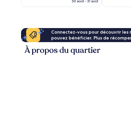
prix
30 août - 31 août
est
de
73 €
Connectez-vous pour découvrir les 
pouvez bénéficier. Plus de récompen
À propos du quartier