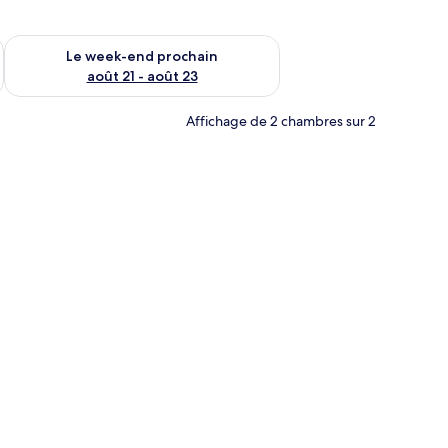
-end août 14 - août 16
Vérifier la disponibilité pour le week-end prochain août 21 - 
Le week-end prochain
août 21 - août 23
Affichage de 2 chambres sur 2
ision et une fenêtre.
rtable, un livre, une casquette et un sweat à capuche posés à côté.