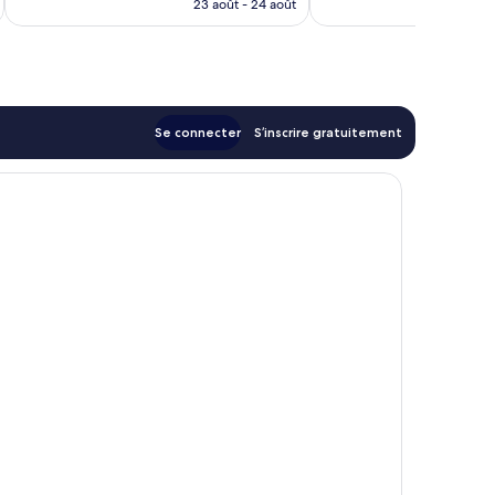
prix
23 août - 24 août
est
de
79 €
Se connecter
S’inscrire gratuitement