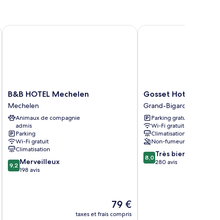
B&B HOTEL Mechelen
Gosset Hotel
B&B
Gosset
B&B HOTEL Mechelen
Gosset Hotel
HOTEL
Hotel
Mechelen
Grand-Bigard
Mechelen
Grand-
Animaux de compagnie
Parking gratuit
Mechelen
Bigard
admis
Wi-Fi gratuit
Parking
Climatisation
Wi-Fi gratuit
Non-fumeurs
Climatisation
8.0
Très bien
8,0
9.2
Merveilleux
sur
280 avis
9,2
sur
198 avis
10,
10,
Très
Merveilleux,
bien,
198 avis
280 avis
Le
79 €
u
nouveau
taxes et frais compris
tax