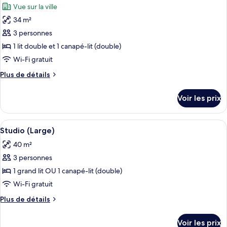
Vue sur la ville
BellaVista
les
Room
34 m²
photos
pour
3 personnes
ce
1 lit double et 1 canapé-lit (double)
type
Wi-Fi gratuit
de
Plus
Plus de détails
chambre :
de
Studio
détails
Voir les prix
sur
le
type
Afficher
Une chambre d’hôtel moderne dotée d’un
5
de
Studio (Large)
toutes
chambre
40 m²
Studio
les
3 personnes
photos
pour
1 grand lit OU 1 canapé-lit (double)
ce
Wi-Fi gratuit
type
Plus
Plus de détails
de
de
chambre :
détails
Voir les prix
sur