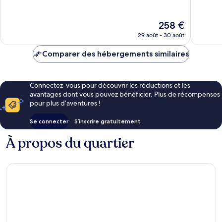
Aviv
10,
10,
Très
Excellen
bien,
760 avis
Le
258 €
422 avis
nouveau
29 août - 30 août
prix
est
Comparer des hébergements similaires
de
258 €
Connectez-vous pour découvrir les réductions et les
avantages dont vous pouvez bénéficier. Plus de récompenses
pour plus d’aventures !
Se connecter
S’inscrire gratuitement
À propos du quartier