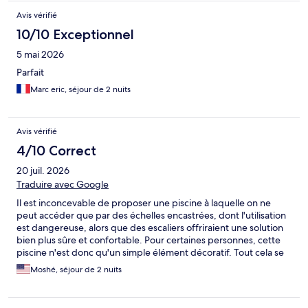
Avis vérifié
10/10 Exceptionnel
5 mai 2026
Parfait
Marc eric, séjour de 2 nuits
Avis vérifié
4/10 Correct
20 juil. 2026
Traduire avec Google
Il est inconcevable de proposer une piscine à laquelle on ne
peut accéder que par des échelles encastrées, dont l'utilisation
est dangereuse, alors que des escaliers offriraient une solution
bien plus sûre et confortable. Pour certaines personnes, cette
piscine n'est donc qu'un simple élément décoratif. Tout cela se
fait dans le parfait désintérêt d'une direction qui accepte sans
Moshé, séjour de 2 nuits
broncher ce grave défaut de conception, lequel affecte
également cet hôtel sur d'autres aspects. Le coût d'un escalier
en aluminium ne dépasserait pas 5000 Nis