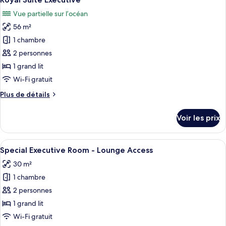
toutes
chambre
Vue partielle sur l’océan
BellaVista
les
Executive
56 m²
photos
Suite
pour
1 chambre
ce
2 personnes
type
1 grand lit
de
Wi-Fi gratuit
chambre :
Plus
Plus de détails
Royal
de
Suite
détails
Voir les prix
Executive
sur
le
type
Afficher
Une chambre d’hôtel moderne équipée d’
5
de
Special Executive Room - Lounge Access
toutes
chambre
30 m²
Royal
les
Suite
1 chambre
photos
Executive
pour
2 personnes
ce
1 grand lit
type
Wi-Fi gratuit
de