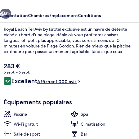
Aviv
cédent
Suivant
by
81+
Présentation
Chambres
Emplacement
Conditions
Isrotel
Royal Beach Tel Aviv by Isrotel exclusive est un havre de détente
exclusive
niché au bord d'une plage idéale où vous profiterez chaises
longues, et, petit plus appréciable, vous serez à moins de 10
minutes en voiture de Plage Gordon. Rien de mieux que la piscine
extérieure pour passer un moment agréable, tandis que ceux
souhaitant prendre soin d'eux profiteront des dépresso-massages,
des enveloppements corporels et des soins d'aromathérapie. Le
Le
283 €
café est idéal pour manger un bout, à moins que vous ne préfériez
prix
5 sept. - 6 sept.
prendre une boisson fraiche au bar/salon. Parmi les autres petits
actuel
avantages de cet hébergement figurent une salle de fitness, un
Avis
Excellent
Literie de qualité supérieure, couette 
8,6
est
Afficher 1 000 avis
8,6 sur 10
sauna et un hammam. Le personnel attentionné et la présentation
voyageurs
de
générale remportent un vif succès auprès des autres voyageurs.
283 €.
Équipements populaires
Piscine
Spa
Wi-Fi gratuit
Climatisation
Salle de sport
Bar