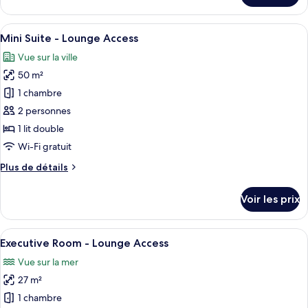
Studio
le
(Large)
type
Afficher
Une chambre d’hôtel moderne, dotée d’
5
de
Mini Suite - Lounge Access
toutes
chambre
Vue sur la ville
Studio
les
(Large)
50 m²
photos
pour
1 chambre
ce
2 personnes
type
1 lit double
de
Wi-Fi gratuit
chambre :
Plus
Plus de détails
Mini
de
Suite
détails
Voir les prix
-
sur
le
Lounge
type
Afficher
Une chambre d’hôtel moderne avec un gr
Access
5
de
Executive Room - Lounge Access
toutes
chambre
Vue sur la mer
Mini
les
Suite
27 m²
photos
-
pour
1 chambre
Lounge