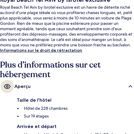
Royal Beach Tel Aviv by Isrotel exclusive est un havre de détente niché
au bord d'une plage idéale où vous profiterez chaises longues, et, petit
plus appréciable, vous serez à moins de 10 minutes en voiture de Plage
Gordon. Rien de mieux que la piscine extérieure pour passer un
moment agréable, tandis que ceux souhaitant prendre soin d'eux
profiteront des dépresso-massages, des enveloppements corporels et
des soins d'aromathérapie. Le café est idéal pour manger un bout, à
moins que vous ne préfériez prendre une boisson fraiche au bar/salon.
Parmi les autres petits avantages de cet hébergement figurent une salle
Informations sur le droit de rétractation
de fitness, un sauna et un hammam. Le personnel attentionné et la
présentation générale remportent un vif succès auprès des autres
Plus d’informations sur cet
voyageurs.
hébergement
Aperçu
Taille de l'hôtel
Hôtel de 228 chambres
Sur 19 étages
Arrivée et départ