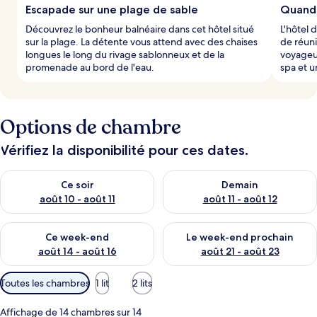
Escapade sur une plage de sable
Quand l
Découvrez le bonheur balnéaire dans cet hôtel situé
L'hôtel 
sur la plage. La détente vous attend avec des chaises
de réuni
longues le long du rivage sablonneux et de la
voyageu
promenade au bord de l'eau.
spa et u
Options de chambre
Vérifiez la disponibilité pour ces dates.
Vérifier la disponibilité pour ce soir août 10 - août 11
Vérifier la disponibilité pour 
Ce soir
Demain
août 10 - août 11
août 11 - août 12
Vérifier la disponibilité pour ce week-end août 14 - août 16
Vérifier la disponibilité pour
Ce week-end
Le week-end prochain
août 14 - août 16
août 21 - août 23
Filtres
Toutes les chambres
1 lit
2 lits
disponibles
pour
Affichage de 14 chambres sur 14