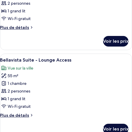
ce
Access
2 personnes
type
1 grand lit
de
Wi-Fi gratuit
chambre :
Plus
Plus de détails
Executive
de
Room
détails
Voir les prix
-
sur
le
Lounge
type
Afficher
Une chambre d’hôtel moderne dotée d’u
Access
5
de
Bellavista Suite - Lounge Access
toutes
chambre
Vue sur la ville
Executive
les
Room
55 m²
photos
-
pour
1 chambre
Lounge
ce
Access
2 personnes
type
1 grand lit
de
Wi-Fi gratuit
chambre :
Plus
Plus de détails
Bellavista
de
Suite
détails
Voir les prix
-
sur