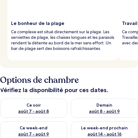
Le bonheur de la plage
Travail
Ce complexe est situé directement sur la plage. Les
Ce compl
serviettes de plage, les chaises longues et les parasols
Travaill
rendent la détente au bord de la mer sans effort. Un
avec des
bar de plage sert des boissons rafraîchissantes.
Options de chambre
Vérifiez la disponibilité pour ces dates.
Vérifier la disponibilité pour ce soir août 7 - août 8
Vérifier la disponibilité pour 
Ce soir
Demain
août 7 - août 8
août 8 - août 9
Vérifier la disponibilité pour ce week-end août 7 - août 9
Vérifier la disponibilité pour 
Ce week-end
Le week-end prochain
août 7 - août 9
août 14 - août 16