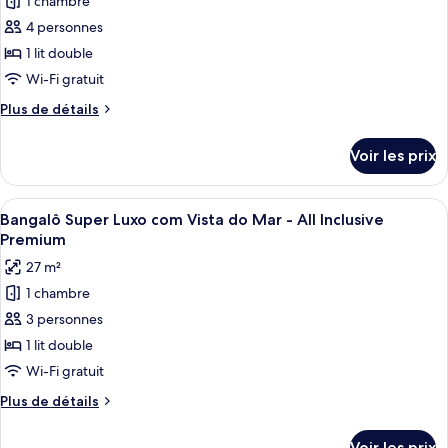
1 chambre
photos
pour
4 personnes
ce
1 lit double
type
Wi-Fi gratuit
de
Plus
Plus de détails
chambre :
de
Chambre
détails
Voir les prix
sur
le
type
Afficher
Une chambre d’hôtel avec un grand lit,
10
de
Bangalô Super Luxo com Vista do Mar - All Inclusive
toutes
chambre
Premium
Chambre
les
27 m²
photos
1 chambre
pour
3 personnes
ce
type
1 lit double
de
Wi-Fi gratuit
chambre :
Plus
Plus de détails
Bangalô
de
Super
détails
Voir les prix