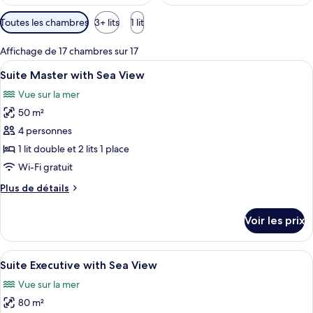
Filtres
Toutes les chambres
3+ lits
1 lit
disponibles
pour
Affichage de 17 chambres sur 17
les
Afficher
Minibar, coffres-forts dans les chambre
7
Suite Master with Sea View
chambres
toutes
Vue sur la mer
les
50 m²
photos
pour
4 personnes
ce
1 lit double et 2 lits 1 place
type
Wi-Fi gratuit
de
Plus
Plus de détails
chambre :
de
Suite
détails
Voir les prix
sur
Master
le
with
type
Afficher
Minibar, coffres-forts dans les chambre
Sea
6
de
Suite Executive with Sea View
toutes
View
chambre
Vue sur la mer
Suite
les
Master
80 m²
photos
with