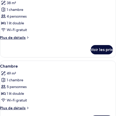
38 m²
Apartamento
les
Premium
Luxo
1 chambre
photos
Família
pour
4 personnes
All
ce
Inclusive
1 lit double
Premium
type
Wi-Fi gratuit
de
Plus
Plus de détails
chambre :
de
Chambre
détails
Voir les prix
sur
le
type
Afficher
Une chambre d’hôtel avec un lit, un bu
5
de
Chambre
toutes
chambre
49 m²
Chambre
les
1 chambre
photos
pour
5 personnes
ce
1 lit double
type
Wi-Fi gratuit
de
Plus
Plus de détails
chambre :
de