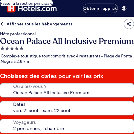
Passer à la section principale
Obtenir l’appli
Afficher tous les hébergements
Hôte professionnel
Ocean Palace All Inclusive Premium
Hébergement
5.0 étoiles
Complexe touristique tout compris avec 4 restaurants - Plage de Ponta
Negra à 2,8 km
Choisissez des dates pour voir les prix
Où allez-vous ?
Dates
Voyageurs