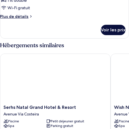
pour
1 lit double
Incluisve
ce
Wi-Fi gratuit
type
Plus
Plus de détails
de
de
chambre :
détails
Voir les prix
sur
Grand
le
Suíte
type
Hébergements similaires
Taj
de
chambre
Mahal
Serhs Natal Grand Hotel & Resort
Wish Nat
Grand
All
Suíte
Incluisve
Taj
Mahal
All
Incluisve
Serhs
Wish
Serhs Natal Grand Hotel & Resort
Wish N
Natal
Natal
Avenue Via Costeira
Avenue V
Grand
Avenue
Piscine
Petit déjeuner gratuit
Piscin
Hotel
Via
Spa
Parking gratuit
Spa
&
Costeira