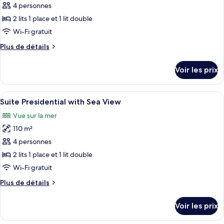
pour
4 personnes
Sea
ce
View
2 lits 1 place et 1 lit double
type
Wi-Fi gratuit
de
Plus
Plus de détails
chambre :
de
Suite
détails
Voir les prix
sur
Executive
le
with
type
Afficher
Minibar, coffres-forts dans les chambre
Sea
12
de
Suite Presidential with Sea View
toutes
View
chambre
Vue sur la mer
Suite
les
Executive
110 m²
photos
with
pour
4 personnes
Sea
ce
View
2 lits 1 place et 1 lit double
type
Wi-Fi gratuit
de
Plus
Plus de détails
chambre :
de
Suite
détails
Voir les prix
sur
Presidential
le
with