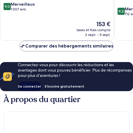
Resort
9.0
Merveilleux
9,0
9.2
Avenue
Mer
sur
1 007 avis
9,2
sur
Via
712 a
10,
10,
Costeira
Merveilleux,
Le
153 €
Merveill
1 007 avis
nouveau
712 avis
taxes et frais compris
prix
2 sept. - 3 sept.
est
de
Comparer des hébergements similaires
153 €
Connectez-vous pour découvrir les réductions et les
avantages dont vous pouvez bénéficier. Plus de récompenses
pour plus d’aventures !
Se connecter
S’inscrire gratuitement
À propos du quartier