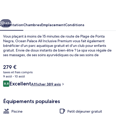
Palace
All
Inclusive
cédent
Suivant
Premium
145+
Présentation
Chambres
Emplacement
Conditions
Vous plaçant à moins de 15 minutes de route de Plage de Ponta
Negra, Ocean Palace All Inclusive Premium vous fait également
bénéficier d'un parc aquatique gratuit et d'un club pour enfants
gratuit. Envie de doux instants de bien-être ? Le spa vous régale de
ses massages, de ses soins ayurvédiques ou de ses soins de
réflexologie. Figurant parmi les 4 restaurants, l'établissement
Sunrise Coffee Shop vous ouvre ses portes pour le petit déjeuner, le
Le
279 €
déjeuner et le dîner. Ce complexe touristique de luxe abrite en
prix
taxes et frais compris
outre 14 piscines extérieures, un bar à la plage et un centre de
actuel
9 août - 10 août
remise en forme. Les autres voyageurs ne tarissent pas d'éloges en
14 piscines extérieures, parasols de pl
est
Avis
ce qui concerne la présentation générale.
Excellent
8,8
Afficher 389 avis
de
8,8 sur 10
voyageurs
279 €.
Équipements populaires
Piscine
Petit déjeuner gratuit