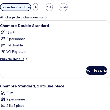
Filtres
Toutes les chambres
1 lit
2 lits
3+ lits
disponibles
pour
Affichage de 8 chambres sur 8
les
Afficher
Une chambre d’hôtel avec un grand lit,
1
Chambre Double Standard
chambres
toutes
18 m²
les
2 personnes
photos
pour
1 lit double
ce
Wi-Fi gratuit
type
Plus
Plus de détails
de
de
chambre :
détails
Voir les prix
sur
Chambre
le
Double
type
Afficher
Une chambre d’hôtel avec deux lits, un
Standard
1
de
Chambre Standard, 2 lits une place
toutes
chambre
21 m²
Chambre
les
Double
2 personnes
photos
Standard
pour
2 lits 1 place