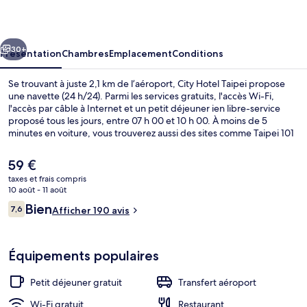
Taipei
cédent
Suivant
30+
Présentation
Chambres
Emplacement
Conditions
Se trouvant à juste 2,1 km de l’aéroport, City Hotel Taipei propose
une navette (24 h/24). Parmi les services gratuits, l'accès Wi-Fi,
l'accès par câble à Internet et un petit déjeuner ien libre-service
proposé tous les jours, entre 07 h 00 et 10 h 00. À moins de 5
minutes en voiture, vous trouverez aussi des sites comme Taipei 101
et Salle de spectacles Taipei Arena. Les autres voyageurs sont
séduits par le personnel attentionné. Les transports publics se
Le
59 €
situent à une courte distance à pied : Station de métro Nanjing
prix
taxes et frais compris
Fuxing est à 4 min et Station Zhongshan, à 11 min.
actuel
10 août - 11 août
Façade de l’hébergement
est
Avis
Bien
7,6
Afficher 190 avis
de
7,6 sur 10
voyageurs
59 €.
Équipements populaires
Petit déjeuner gratuit
Transfert aéroport
Wi-Fi gratuit
Restaurant