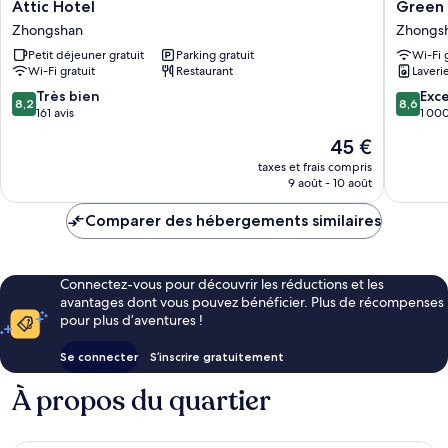
Attic
Green
Attic Hotel
Green 
Hotel
World
Zhongshan
Zhongs
Zhongshan
Mai
Petit déjeuner gratuit
Parking gratuit
Wi-Fi 
-
Wi-Fi gratuit
Restaurant
Laveri
NanJing
Zhongs
8.2
8.6
Très bien
Exce
8,2
8,6
sur
sur
161 avis
1 000
10,
10,
Le
45 €
Très
Excellen
nouveau
bien,
1 000 av
taxes et frais compris
prix
9 août - 10 août
161 avis
est
de
Comparer des hébergements similaires
45 €
Connectez-vous pour découvrir les réductions et les
avantages dont vous pouvez bénéficier. Plus de récompenses
pour plus d’aventures !
Se connecter
S’inscrire gratuitement
À propos du quartier