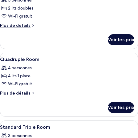
5 personnes
photos
pour
2 lits doubles
ce
Wi-Fi gratuit
type
Plus
Plus de détails
de
de
chambre :
détails
Voir les prix
sur
Chambre
le
Quadruple
type
Afficher
Coffres-forts dans les chambres, Wi-Fi
5
de
Quadruple Room
toutes
chambre
4 personnes
Chambre
les
Quadruple
4 lits 1 place
photos
pour
Wi-Fi gratuit
ce
Plus
Plus de détails
type
de
détails
de
Voir les prix
sur
chambre :
le
Quadruple
type
Afficher
Coffres-forts dans les chambres, Wi-Fi
4
Room
de
Standard Triple Room
toutes
chambre
3 personnes
Quadruple
les