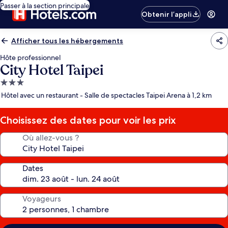
Passer à la section principale
Obtenir l’appli
Afficher tous les hébergements
Hôte professionnel
City Hotel Taipei
Hébergement
3.0 étoiles
Hôtel avec un restaurant - Salle de spectacles Taipei Arena à 1,2 km
Choisissez des dates pour voir les prix
Où allez-vous ?
Dates
Voyageurs