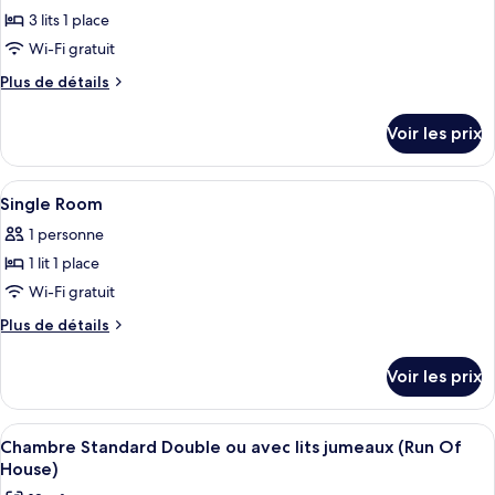
Room
3 lits 1 place
photos
pour
Wi-Fi gratuit
ce
Plus
Plus de détails
type
de
détails
de
Voir les prix
sur
chambre :
le
Standard
type
Afficher
Coffres-forts dans les chambres, Wi-Fi
1
Triple
de
Single Room
toutes
chambre
Room
1 personne
Standard
les
Triple
1 lit 1 place
photos
Room
pour
Wi-Fi gratuit
ce
Plus
Plus de détails
type
de
détails
de
Voir les prix
sur
chambre :
le
Single
type
Afficher
Une chambre d’hôtel avec deux lits, un
3
Room
de
Chambre Standard Double ou avec lits jumeaux (Run Of
toutes
chambre
House)
Single
les