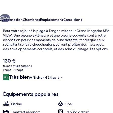
SEA
VIEW
cédent
Suivant
65+
Présentation
Chambres
Emplacement
Conditions
Pour votre séjour à la plage à Tanger, misez sur Grand Mogador SEA
VIEW. Une piscine extérieure et une piscine couverte sont à votre
disposition pour des moments de pure détente, tandis que ceux
souhaitant se faire chouchouter pourront profiter des massages,
des enveloppements corporels, et des soins du visage. Les options
de restauration comprennent 2 restaurants, tandis que le bar en
bord de piscine est un endroit parfait pour prendre un verre. Cet
Le
130 €
hôtel de luxe abrite en outre un centre de remise en forme, une
prix
taxes et frais compris
salle de fitness et un sauna.
actuel
1 sept. - 2 sept.
Piscine couverte, piscine extérieure, p
est
Avis
Très bien
8,0
Afficher 424 avis
de
8,0 sur 10
voyageurs
130 €.
Équipements populaires
Piscine
Spa
Transfert aéroport
Parking gratuit