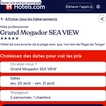
Passer à la section principale
Obtenir l’appli
Afficher tous les hébergements
Hôte professionnel
Grand Mogador SEA VIEW
Hébergement
5.0 étoiles
Hôtel de luxe proche de la plage avec spa, non loin de Plage de Tanger
Choisissez des dates pour voir les prix
Où allez-vous ?
Dates
Voyageurs