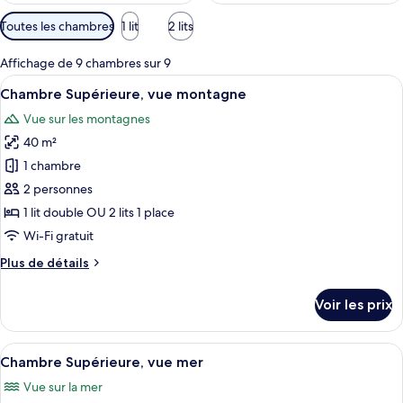
Filtres
Toutes les chambres
1 lit
2 lits
disponibles
pour
Affichage de 9 chambres sur 9
les
Afficher
Une chambre d’hôtel avec un grand lit, 
8
Chambre Supérieure, vue montagne
chambres
toutes
Vue sur les montagnes
les
40 m²
photos
pour
1 chambre
ce
2 personnes
type
1 lit double OU 2 lits 1 place
de
Wi-Fi gratuit
chambre :
Plus
Plus de détails
Chambre
de
Supérieure,
détails
Voir les prix
vue
sur
le
montagne
type
Afficher
Une chambre d’hôtel avec un grand lit,
9
de
Chambre Supérieure, vue mer
toutes
chambre
Vue sur la mer
Chambre
les