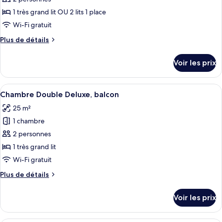
vue
ce
lac
1 très grand lit OU 2 lits 1 place
type
Wi-Fi gratuit
de
Plus
Plus de détails
chambre :
de
Chambre
détails
Voir les prix
sur
Deluxe
le
Double
type
Afficher
Minibar, coffres-forts dans les chambr
ou
17
de
Chambre Double Deluxe, balcon
toutes
avec
chambre
25 m²
Chambre
les
lits
Deluxe
1 chambre
photos
jumeaux
Double
pour
2 personnes
ou
ce
avec
1 très grand lit
lits
type
Wi-Fi gratuit
jumeaux
de
Plus
Plus de détails
chambre :
de
Chambre
détails
Voir les prix
sur
Double
le
Deluxe,
type