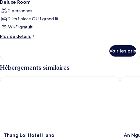
2
Room
de
Deluxe Room
toutes
chambre
2 personnes
Superior
les
Room
2 lits 1 place OU 1 grand lit
photos
pour
Wi-Fi gratuit
ce
Plus
Plus de détails
type
de
détails
de
Voir les prix
sur
chambre :
le
Deluxe
type
Hébergements similaires
Room
de
chambre
Thang Loi Hotel Hanoi
An Nguye
Deluxe
Room
Thang
An
Thang Loi Hotel Hanoi
An Ngu
Loi
Nguyen