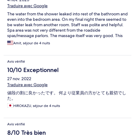
Traduire avec Google
The water from the shower leaked into rest of the bathroom and
even into the bedroom area. On my final night there seemed to
be water leak from another room. Staff was polite and helpful.
Spa area was not very different from the roadside
spas/message parlors. The massage itself was very good. This
should be classified as a 3-star, not a 4-star hotel.
Amit, séjour de 4 nuits
Avis vérifié
10/10 Exceptionnel
27 nov. 2022
Traduire avec Google
値段の割に良かったです。 何より従業員の方がとても親切でし
た。
HIROKAZU, séjour de 4 nuits
Avis vérifié
8/10 Très bien