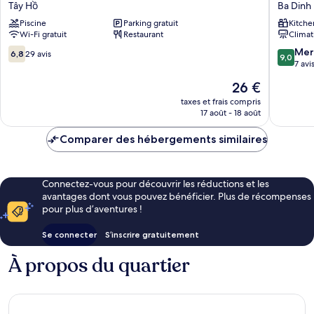
Tây Hồ
Ba Dinh
Hotel
Lakesid
Piscine
Parking gratuit
Kitche
Hanoi
Residen
Wi-Fi gratuit
Restaurant
Climat
Tây
Ba
Hồ
Dinh
6.8
9.0
Mer
6,8
29 avis
9,0
sur
sur
7 avi
10,
10,
Le
26 €
29 avis
Merveill
nouveau
7 avis
taxes et frais compris
prix
17 août - 18 août
est
de
Comparer des hébergements similaires
26 €
Connectez-vous pour découvrir les réductions et les
avantages dont vous pouvez bénéficier. Plus de récompenses
pour plus d’aventures !
Se connecter
S’inscrire gratuitement
À propos du quartier