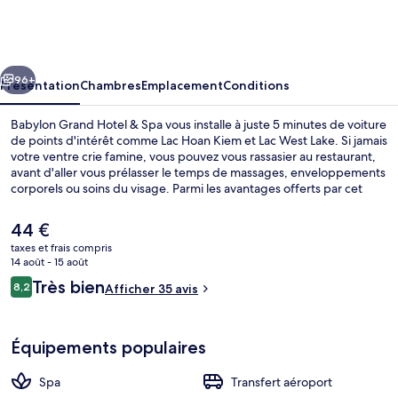
Grand
Hotel
&
cédent
Suivant
Spa
96+
Présentation
Chambres
Emplacement
Conditions
Babylon Grand Hotel & Spa vous installe à juste 5 minutes de voiture
de points d'intérêt comme Lac Hoan Kiem et Lac West Lake. Si jamais
votre ventre crie famine, vous pouvez vous rassasier au restaurant,
avant d'aller vous prélasser le temps de massages, enveloppements
corporels ou soins du visage. Parmi les avantages offerts par cet
hébergement : un bar / salon et un snack-bar/une épicerie fine.
Le
44 €
prix
taxes et frais compris
actuel
14 août - 15 août
Restaurant
est
Avis
Très bien
8,2
Afficher 35 avis
de
8,2 sur 10
voyageurs
44 €.
Équipements populaires
Spa
Transfert aéroport