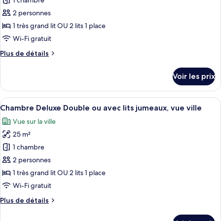
1 chambre
photos
jumeaux
Double
pour
2 personnes
ou
ce
avec
1 très grand lit OU 2 lits 1 place
lits
type
Wi-Fi gratuit
jumeaux
de
Plus
Plus de détails
chambre :
de
Chambre
détails
Voir les prix
sur
«
le
Premier
type
Afficher
Chambre Deluxe Double ou avec lits jum
»
17
de
Chambre Deluxe Double ou avec lits jumeaux, vue ville
toutes
Double
chambre
Vue sur la ville
Chambre
les
ou
«
25 m²
photos
avec
Premier
pour
1 chambre
lits
»
ce
Double
jumeaux
2 personnes
ou
type
1 très grand lit OU 2 lits 1 place
avec
de
Wi-Fi gratuit
lits
chambre :
jumeaux
Plus
Plus de détails
Chambre
de
Deluxe
détails