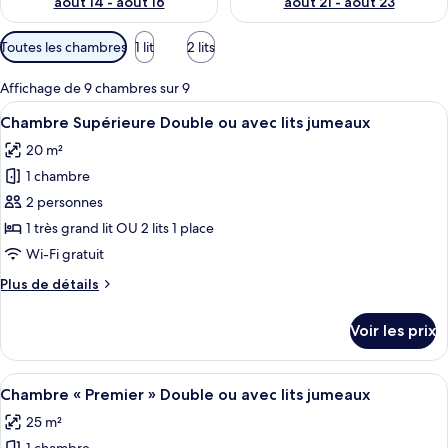
août 14 - août 16
août 21 - août 23
Filtres
Toutes les chambres
1 lit
2 lits
disponibles
pour
Affichage de 9 chambres sur 9
les
Afficher
Chambre Supérieure Double ou avec lit
14
Chambre Supérieure Double ou avec lits jumeaux
chambres
toutes
20 m²
les
1 chambre
photos
pour
2 personnes
ce
1 très grand lit OU 2 lits 1 place
type
Wi-Fi gratuit
de
Plus
Plus de détails
chambre :
de
Chambre
détails
Voir les prix
sur
Supérieure
le
Double
type
Afficher
Chambre « Premier » Double ou avec li
ou
15
de
Chambre « Premier » Double ou avec lits jumeaux
toutes
avec
chambre
25 m²
Chambre
les
lits
Supérieure