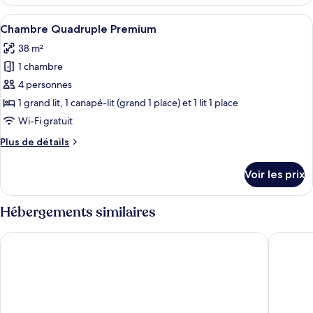
le
Premium
type
Afficher
Une chambre d’hôtel avec deux lits, un
(Suite)
5
de
Chambre Quadruple Premium
toutes
chambre
38 m²
Chambre
les
Triple
1 chambre
photos
Premium
pour
4 personnes
(Suite)
ce
1 grand lit, 1 canapé-lit (grand 1 place) et 1 lit 1 place
type
Wi-Fi gratuit
de
Plus
Plus de détails
chambre :
de
Chambre
détails
Voir les prix
sur
Quadruple
le
Premium
type
Hébergements similaires
de
chambre
HOTEL ÉVORA By Rede Sagres
Blue Tre
Chambre
Quadruple
Premium