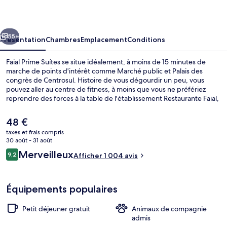
Suítes
cédent
Suivant
55+
Présentation
Chambres
Emplacement
Conditions
Faial Prime Suítes se situe idéalement, à moins de 15 minutes de
marche de points d'intérêt comme Marché public et Palais des
congrès de Centrosul. Histoire de vous dégourdir un peu, vous
pouvez aller au centre de fitness, à moins que vous ne préfériez
reprendre des forces à la table de l'établissement Restaurante Faial,
qui vous accueille pour le petit déjeuner et le déjeuner et vous
régale de ses spécialités Cuisine internationale. Cet hôtel de style
Le
48 €
Art déco abrite en outre un bar / salon et un snack-bar/une épicerie
prix
taxes et frais compris
fine. Les autres voyageurs adorent le personnel attentionné.
actuel
30 août - 31 août
Petit déjeuner et déjeuner servis sur p
est
Avis
Merveilleux
9,2
Afficher 1 004 avis
de
9,2 sur 10
voyageurs
48 €.
Équipements populaires
Petit déjeuner gratuit
Animaux de compagnie
admis