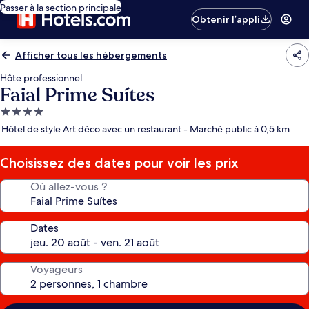
Passer à la section principale
Obtenir l’appli
Afficher tous les hébergements
Hôte professionnel
Faial Prime Suítes
Hébergement
4.0 étoiles
Hôtel de style Art déco avec un restaurant - Marché public à 0,5 km
Choisissez des dates pour voir les prix
Où allez-vous ?
Dates
Voyageurs