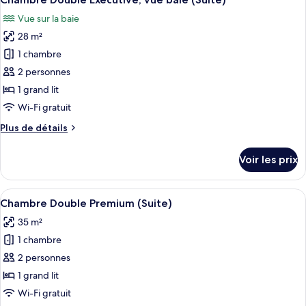
toutes
chambre
Vue sur la baie
Chambre
les
Simple
28 m²
photos
Exécutive
pour
1 chambre
ce
2 personnes
type
1 grand lit
de
Wi-Fi gratuit
chambre :
Plus
Plus de détails
Chambre
de
Double
détails
Voir les prix
Exécutive,
sur
le
vue
type
Afficher
Une chambre d’hôtel moderne avec un l
baie
6
de
Chambre Double Premium (Suite)
toutes
(Suite)
chambre
35 m²
Chambre
les
Double
1 chambre
photos
Exécutive,
pour
2 personnes
vue
ce
baie
1 grand lit
(Suite)
type
Wi-Fi gratuit
de