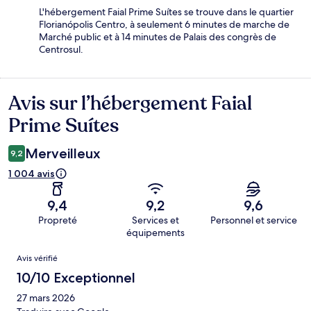
L'hébergement Faial Prime Suítes se trouve dans le quartier
Florianópolis Centro, à seulement 6 minutes de marche de
Marché public et à 14 minutes de Palais des congrès de
Centrosul.
Avis sur l’hébergement Faial
Avis
Prime Suítes
Merveilleux
9,2
1 004 avis
9,4
9,2
9,6
Propreté
Services et
Personnel et service
équipements
Avis
Avis vérifié
10/10 Exceptionnel
27 mars 2026