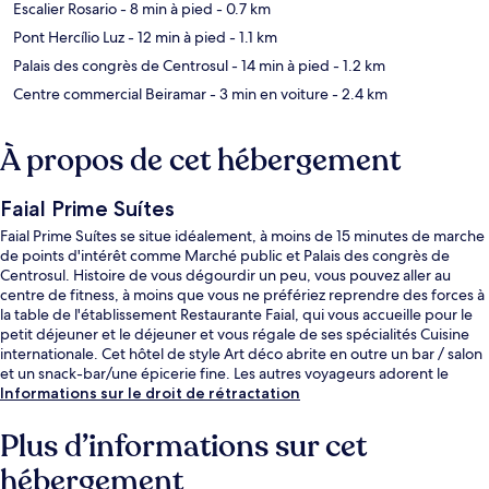
Escalier Rosario
- 8 min à pied
- 0.7 km
Pont Hercílio Luz
- 12 min à pied
- 1.1 km
Palais des congrès de Centrosul
- 14 min à pied
- 1.2 km
Centre commercial Beiramar
- 3 min en voiture
- 2.4 km
À propos de cet hébergement
Faial Prime Suítes
Faial Prime Suítes se situe idéalement, à moins de 15 minutes de marche
de points d'intérêt comme Marché public et Palais des congrès de
Centrosul. Histoire de vous dégourdir un peu, vous pouvez aller au
centre de fitness, à moins que vous ne préfériez reprendre des forces à
la table de l'établissement Restaurante Faial, qui vous accueille pour le
petit déjeuner et le déjeuner et vous régale de ses spécialités Cuisine
internationale. Cet hôtel de style Art déco abrite en outre un bar / salon
et un snack-bar/une épicerie fine. Les autres voyageurs adorent le
personnel attentionné.
Informations sur le droit de rétractation
Plus d’informations sur cet
hébergement