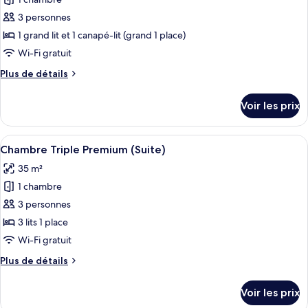
photos
avec
pour
3 personnes
lits
ce
jumeaux
1 grand lit et 1 canapé-lit (grand 1 place)
type
Wi-Fi gratuit
de
Plus
Plus de détails
chambre :
de
Quarto
détails
Voir les prix
sur
triplo
le
premium
type
Afficher
Une chambre d’hôtel avec deux lits, un
(Suíte)
6
de
Chambre Triple Premium (Suite)
toutes
chambre
35 m²
Quarto
les
triplo
1 chambre
photos
premium
pour
3 personnes
(Suíte)
ce
3 lits 1 place
type
Wi-Fi gratuit
de
Plus
Plus de détails
chambre :
de
Chambre
détails
Voir les prix
sur
Triple