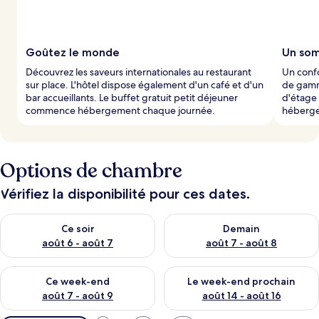
Goûtez le monde
Un som
Découvrez les saveurs internationales au restaurant
Un confo
sur place. L'hôtel dispose également d'un café et d'un
de gamme
bar accueillants. Le buffet gratuit petit déjeuner
d'étage
commence hébergement chaque journée.
héberge
Options de chambre
Vérifiez la disponibilité pour ces dates.
Vérifier la disponibilité pour ce soir août 6 - août 7
Vérifier la disponibilité pour 
Ce soir
Demain
août 6 - août 7
août 7 - août 8
Vérifier la disponibilité pour ce week-end août 7 - août 9
Vérifier la disponibilité pour 
Ce week-end
Le week-end prochain
août 7 - août 9
août 14 - août 16