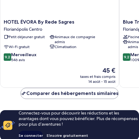
HOTEL
Blue
HOTEL ÉVORA By Rede Sagres
Blue T
ÉVORA
Tree
Florianópolis Centro
Florianó
By
Premiu
Petit déjeuner gratuit
Animaux de compagnie
Piscin
Rede
Floriano
admis
Anima
Sagres
Florianó
Wi-Fi gratuit
Climatisation
admis
Florianópolis
Centro
9.2
9.2
Centro
Merveilleux
Mer
9,2
9,2
sur
sur
546 avis
1 009
10,
10,
Le
45 €
Merveilleux,
Merveill
nouveau
546 avis
1 009 av
taxes et frais compris
prix
14 août - 15 août
est
de
Comparer des hébergements similaires
45 €
Connectez-vous pour découvrir les réductions et les
avantages dont vous pouvez bénéficier. Plus de récompenses
pour plus d’aventures !
Se connecter
S’inscrire gratuitement