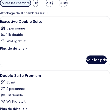
Filtres
Toutes les chambres
1 lit
2 lits
3+ lits
disponibles
pour
Affichage de 11 chambres sur 11
les
Afficher
Détail de l’extérieur
1
Executive Double Suite
chambres
toutes
5 personnes
les
1 lit double
photos
pour
Wi-Fi gratuit
ce
Plus
Plus de détails
type
de
détails
de
Voir les prix
sur
chambre :
le
Executive
type
Afficher
Une chambre d’hôtel moderne dotée d’un
6
Double
de
Double Suite Premium
toutes
chambre
Suite
35 m²
Executive
les
Double
2 personnes
photos
Suite
pour
1 lit double
ce
Wi-Fi gratuit
type
Plus
Plus de détails