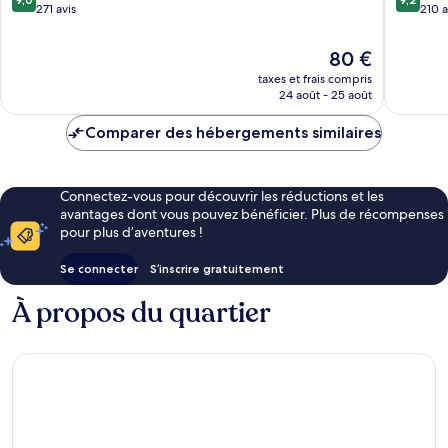
Trogir
sur
sur
271 avis
210 a
10,
10,
Merveilleux,
Merveill
Le
80 €
271 avis
210 avis
nouveau
taxes et frais compris
prix
24 août - 25 août
est
de
Comparer des hébergements similaires
80 €
Connectez-vous pour découvrir les réductions et les
avantages dont vous pouvez bénéficier. Plus de récompenses
pour plus d’aventures !
Se connecter
S’inscrire gratuitement
À propos du quartier