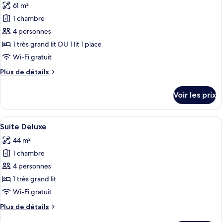
Supérieure,
61 m²
photos
1
pour
1 chambre
lit
ce
double
4 personnes
type
1 très grand lit OU 1 lit 1 place
de
Wi-Fi gratuit
chambre :
Plus
Plus de détails
Suite
de
Familiale
détails
Voir les prix
sur
le
type
Afficher
Une chambre avec un plafond en bois, 
8
de
Suite Deluxe
toutes
chambre
44 m²
Suite
les
Familiale
1 chambre
photos
pour
4 personnes
ce
1 très grand lit
type
Wi-Fi gratuit
de
Plus
Plus de détails
chambre :
de