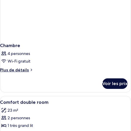
Chambre
4 personnes
Wi-Fi gratuit
Plus
Plus de détails
de
détails
Voir les prix
sur
le
type
Afficher
Une chambre à coucher avec un lit, un 
2
de
Comfort double room
toutes
chambre
23 m²
Chambre
les
2 personnes
photos
pour
1 très grand lit