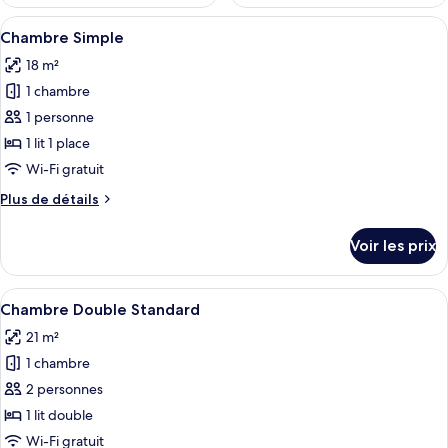
Afficher
Une chambre d’hôtel avec un lit, un bu
6
Chambre Simple
toutes
18 m²
les
1 chambre
photos
pour
1 personne
ce
1 lit 1 place
type
Wi-Fi gratuit
de
Plus
Plus de détails
chambre :
de
Chambre
détails
Voir les prix
sur
Simple
le
type
Afficher
Un lit recouvert d’une couvre-lit blanc
20
de
Chambre Double Standard
toutes
chambre
21 m²
Chambre
les
Simple
1 chambre
photos
pour
2 personnes
ce
1 lit double
type
Wi-Fi gratuit