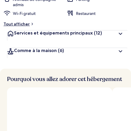
g
admis
e
Wi-Fi gratuit
Restaurant
m
e
Tout afficher
n
t
Services et équipements principaux
(12)
s
l
Comme à la maison
(6)
e
s
m
i
Pourquoi vous allez adorer cet hébergement
e
u
x
n
o
t
é
s
p