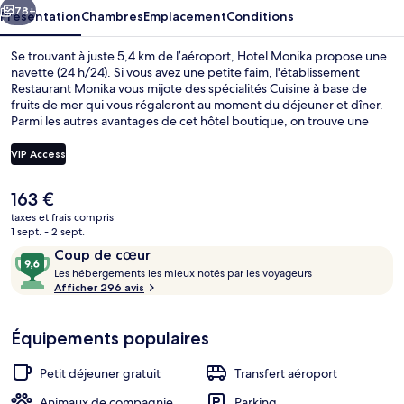
78+
Présentation
Chambres
Emplacement
Conditions
Se trouvant à juste 5,4 km de l’aéroport, Hotel Monika propose une
navette (24 h/24). Si vous avez une petite faim, l'établissement
Restaurant Monika vous mijote des spécialités Cuisine à base de
fruits de mer qui vous régaleront au moment du déjeuner et dîner.
Parmi les autres avantages de cet hôtel boutique, on trouve une
terrasse sur le toit, un bar / salon et un snack-bar/une épicerie fine,
l'idéal pour des vacances sans soucis. Les autres voyageurs adorent
VIP Access
le personnel attentionné.
Le
163 €
Balcon
prix
taxes et frais compris
actuel
1 sept. - 2 sept.
est
Avis
9,6
Coup de cœur
de
voyageurs
L
sur
Les hébergements les mieux notés par les voyageurs
163 €.
e
Afficher 296 avis
10,
s
Coup
de
Équipements populaires
h
cœur
é
b
Petit déjeuner gratuit
Transfert aéroport
e
r
Animaux de compagnie
Parking