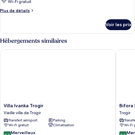
Wi-Fi gratuit
Plus
Plus de détails
de
détails
Voir les prix
sur
le
type
Hébergements similaires
de
chambre
Villa Ivanka Trogir
Bifora H
Chambre
Villa
Bifora
Villa Ivanka Trogir
Bifora
Ivanka
Heritag
Vieille ville de Trogir
Trogir
Trogir
Hotel
Transfert aéroport
Parking
Transf
Vieille
Trogir
Wi-Fi gratuit
Climatisation
Wi-Fi 
ville
de
9.0
9.2
Merveilleux
Mer
9,0
9,2