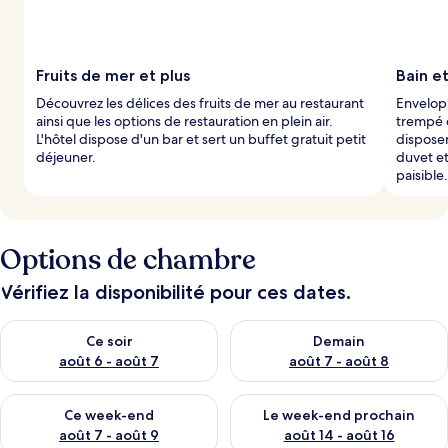
a
r
l
Fruits de mer et plus
Bain e
e
Découvrez les délices des fruits de mer au restaurant
Envelop
s
ainsi que les options de restauration en plein air.
trempé 
L'hôtel dispose d'un bar et sert un buffet gratuit petit
disposen
v
déjeuner.
duvet et
o
paisible.
y
a
g
e
Options de chambre
u
r
s
Vérifiez la disponibilité pour ces dates.
Vérifier la disponibilité pour ce soir août 6 - août 7
Vérifier la disponibilité pour 
Ce soir
Demain
août 6 - août 7
août 7 - août 8
Vérifier la disponibilité pour ce week-end août 7 - août 9
Vérifier la disponibilité pour 
Ce week-end
Le week-end prochain
août 7 - août 9
août 14 - août 16