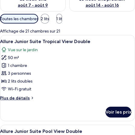
août 7 - août 9
août 14 - août 16
Filtres
Toutes les chambres
2 lits
1 lit
disponibles
pour
Affichage de 21 chambres sur 21
les
Afficher
Une chambre d’hôtel moderne dotée d’u
5
Allure Junior Suite Tropical View Double
chambres
toutes
Vue sur le jardin
les
50 m²
photos
pour
1 chambre
ce
3 personnes
type
2 lits doubles
de
Wi-Fi gratuit
chambre :
Plus
Plus de détails
Allure
de
Junior
détails
Voir les prix
Suite
sur
le
Tropical
type
Afficher
Une chambre d’hôtel moderne dotée d’u
View
5
de
Allure Junior Suite Pool View Double
toutes