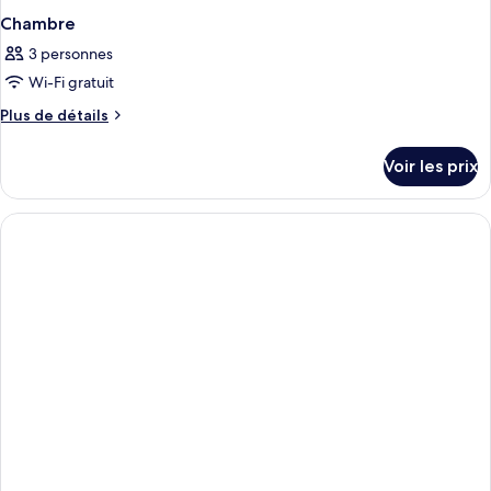
Chambre
3 personnes
Wi-Fi gratuit
Plus
Plus de détails
de
détails
Voir les prix
sur
le
type
de
chambre
Chambre