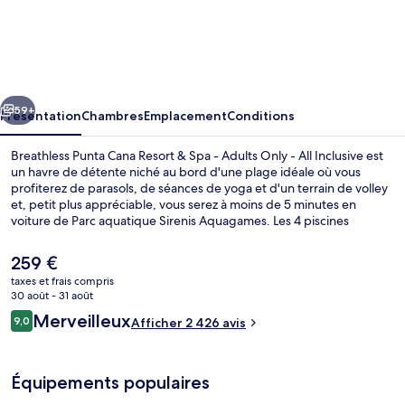
Breathless
Punta
Cana
Resort
cédent
Suivant
&
59+
Présentation
Chambres
Emplacement
Conditions
Spa
Breathless Punta Cana Resort & Spa - Adults Only - All Inclusive est
-
un havre de détente niché au bord d'une plage idéale où vous
profiterez de parasols, de séances de yoga et d'un terrain de volley
Adults
et, petit plus appréciable, vous serez à moins de 5 minutes en
Only
voiture de Parc aquatique Sirenis Aquagames. Les 4 piscines
extérieures vous permettront de passer des moments de détente,
-
tandis que ceux souhaitant se faire chouchouter pourront profiter
Le
259 €
All
des dépresso-massages, des enveloppements corporels et des
prix
taxes et frais compris
soins d'aromathérapie. L'établissement Silk City sert des spécialités
actuel
Inclusive
30 août - 31 août
Cuisine asiatique et est ouvert pour le dîner. Cet hébergement de
Vue de la chambre
est
Avis
luxe abrite en outre 5 bars en bord de piscine, un casino et une
Merveilleux
9,0
Afficher 2 426 avis
de
9,0 sur 10
discothèque. Les autres voyageurs adorent la piscine rafraîchissante
voyageurs
259 €.
et le personnel attentionné.
Équipements populaires