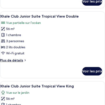
Voir les prix
Master
sur
le
Suite
type
Afficher
Une chambre d’hôtel avec deux lits, u
Ocean
5
de
Xhale Club Junior Suite Tropical View Double
toutes
Front
chambre
Vue partielle sur l’océan
Xhale
les
Double
Club
56 m²
photos
Master
pour
1 chambre
Suite
ce
Ocean
3 personnes
Front
type
2 lits doubles
Double
de
Wi-Fi gratuit
chambre :
Plus
Plus de détails
Xhale
de
Club
détails
Voir les prix
Junior
sur
le
Suite
type
Afficher
Une chambre d’hôtel moderne dotée d’u
Tropical
4
de
Xhale Club Junior Suite Tropical View King
toutes
View
chambre
Vue sur le jardin
Xhale
les
Double
Club
56 m²
photos
Junior
1 chambre