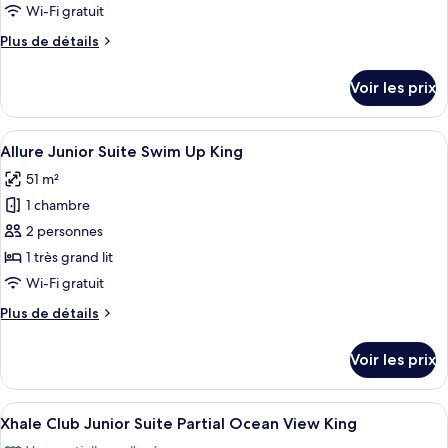
de
Wi-Fi gratuit
chambre :
Plus
Plus de détails
Allure
de
Junior
détails
Voir les prix
Suite
sur
le
Tropical
type
Afficher
Une chambre d’hôtel moderne avec un g
View
5
de
Allure Junior Suite Swim Up King
toutes
King
chambre
51 m²
Allure
les
Junior
1 chambre
photos
Suite
pour
2 personnes
Tropical
ce
View
1 très grand lit
King
type
Wi-Fi gratuit
de
Plus
Plus de détails
chambre :
de
Allure
détails
Voir les prix
sur
Junior
le
Suite
type
Afficher
Une chambre d’hôtel moderne dotée d’u
Swim
5
de
Xhale Club Junior Suite Partial Ocean View King
toutes
Up
chambre