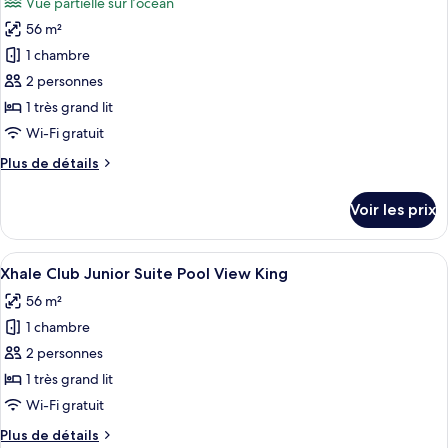
Vue partielle sur l’océan
Allure
les
King
Junior
56 m²
photos
Suite
pour
1 chambre
Swim
ce
Up
2 personnes
King
type
1 très grand lit
de
Wi-Fi gratuit
chambre :
Plus
Plus de détails
Xhale
de
Club
détails
Voir les prix
Junior
sur
le
Suite
type
Afficher
Une chambre d’hôtel moderne dotée d’u
Partial
4
de
Xhale Club Junior Suite Pool View King
toutes
Ocean
chambre
56 m²
Xhale
les
View
Club
1 chambre
photos
King
Junior
pour
2 personnes
Suite
ce
Partial
1 très grand lit
Ocean
type
Wi-Fi gratuit
View
de
King
Plus
Plus de détails
chambre :