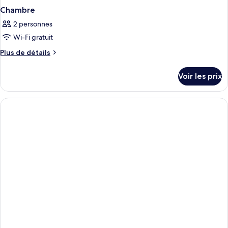
Chambre
2 personnes
Wi-Fi gratuit
Plus
Plus de détails
de
détails
Voir les prix
sur
le
type
de
chambre
Chambre