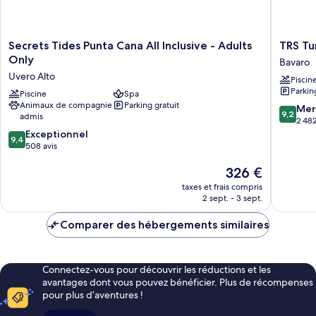
Secrets
TRS
Secrets Tides Punta Cana All Inclusive - Adults
TRS Tur
Tides
Turques
Only
Bavaro
Punta
Hotel
Uvero Alto
Piscin
Cana
-
Parkin
All
Piscine
Spa
Adults
Animaux de compagnie
Parking gratuit
Inclusive
Only
9.2
Mer
9,2
admis
-
-
sur
2 482
Adults
All
9.4
10,
Exceptionnel
9,4
Only
Inclusiv
sur
Merveill
508 avis
Uvero
Bavaro
10,
2 482 av
Le
Alto
326 €
Exceptionnel,
nouveau
508 avis
taxes et frais compris
prix
2 sept. - 3 sept.
est
de
Comparer des hébergements similaires
326 €
Connectez-vous pour découvrir les réductions et les
avantages dont vous pouvez bénéficier. Plus de récompenses
pour plus d’aventures !