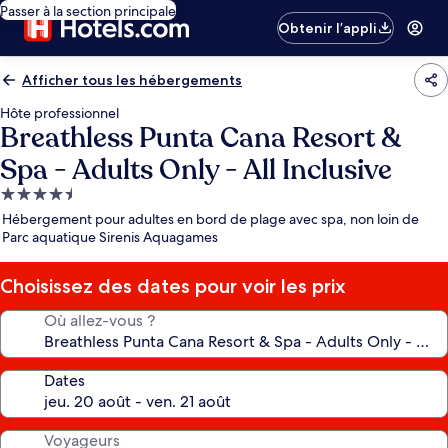
Passer à la section principale
Obtenir l’appli
Afficher tous les hébergements
Hôte professionnel
Breathless Punta Cana Resort &
Spa - Adults Only - All Inclusive
Hébergement
4.5 étoiles
Hébergement pour adultes en bord de plage avec spa, non loin de
Parc aquatique Sirenis Aquagames
Choisissez des dates pour voir les prix
Où allez-vous ?
Dates
Voyageurs