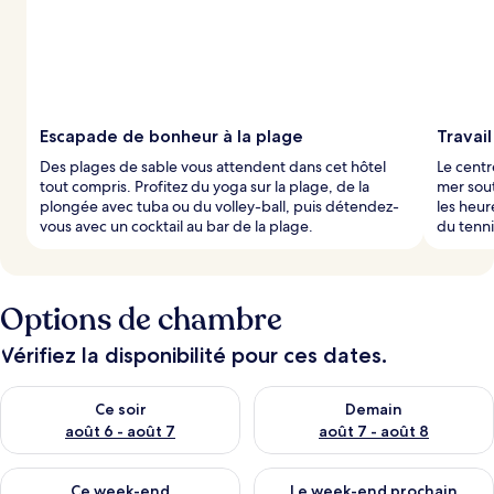
Escapade de bonheur à la plage
Travai
Des plages de sable vous attendent dans cet hôtel
Le centr
tout compris. Profitez du yoga sur la plage, de la
mer sout
plongée avec tuba ou du volley-ball, puis détendez-
les heur
vous avec un cocktail au bar de la plage.
du tenni
Options de chambre
Vérifiez la disponibilité pour ces dates.
Vérifier la disponibilité pour ce soir août 6 - août 7
Vérifier la disponibilité pour 
Ce soir
Demain
août 6 - août 7
août 7 - août 8
Vérifier la disponibilité pour ce week-end août 7 - août 9
Vérifier la disponibilité pour 
Ce week-end
Le week-end prochain