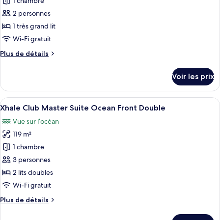
pour
1 chambre
Suite
ce
Swim
2 personnes
Up
type
1 très grand lit
King
de
Wi-Fi gratuit
chambre :
Plus
Plus de détails
Xhale
de
Club
détails
Voir les prix
Master
sur
le
Suite
type
Afficher
Un salon moderne avec un canapé, une ta
Ocean
4
de
Xhale Club Master Suite Ocean Front Double
toutes
Front
chambre
Vue sur l’océan
Xhale
les
King
Club
119 m²
photos
Master
pour
1 chambre
Suite
ce
Ocean
3 personnes
Front
type
2 lits doubles
King
de
Wi-Fi gratuit
chambre :
Plus
Plus de détails
Xhale
de
Club
détails