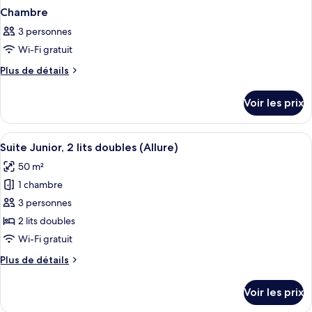
Chambre
3 personnes
Wi-Fi gratuit
Plus
Plus de détails
de
détails
Voir les prix
sur
le
type
Afficher
Une chambre d’hôtel moderne dotée d’u
4
de
Suite Junior, 2 lits doubles (Allure)
toutes
chambre
50 m²
Chambre
les
1 chambre
photos
pour
3 personnes
ce
2 lits doubles
type
Wi-Fi gratuit
de
Plus
Plus de détails
chambre :
de
Suite
détails
Voir les prix
sur
Junior,
le