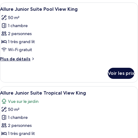
type
Afficher
Une chambre d’hôtel moderne dotée d’u
Partial
5
de
Allure Junior Suite Pool View King
toutes
Ocean
chambre
50 m²
Xhale
les
View
Club
1 chambre
photos
Double
Junior
pour
2 personnes
Suite
ce
Partial
1 très grand lit
Ocean
type
Wi-Fi gratuit
View
de
Double
Plus
Plus de détails
chambre :
de
Allure
détails
Voir les prix
sur
Junior
le
Suite
type
Afficher
Une chambre d’hôtel moderne dotée d’u
Pool
5
de
Allure Junior Suite Tropical View King
toutes
View
chambre
Vue sur le jardin
Allure
les
King
Junior
50 m²
photos
Suite
pour
1 chambre
Pool
ce
View
2 personnes
King
type
1 très grand lit