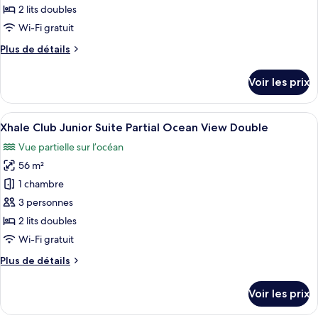
ce
Swim
2 lits doubles
Up
type
Wi-Fi gratuit
Double
de
Plus
Plus de détails
chambre :
de
Xhale
détails
Voir les prix
sur
Club
le
Junior
type
Afficher
Une chambre d’hôtel avec deux lits, u
Suite
4
de
Xhale Club Junior Suite Partial Ocean View Double
toutes
Pool
chambre
Vue partielle sur l’océan
Xhale
les
View
Club
56 m²
photos
Double
Junior
pour
1 chambre
Suite
ce
Pool
3 personnes
View
type
2 lits doubles
Double
de
Wi-Fi gratuit
chambre :
Plus
Plus de détails
Xhale
de
Club
détails
Voir les prix
Junior
sur
le
Suite