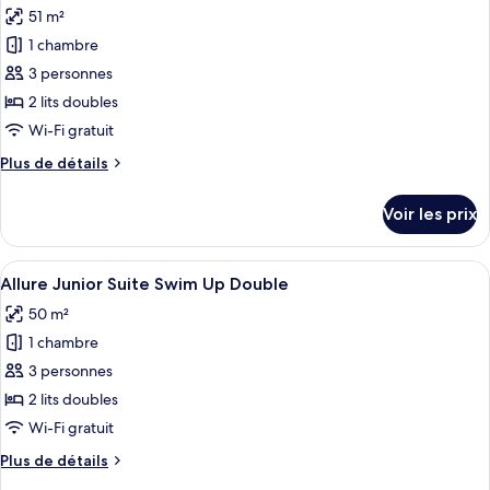
Double
chambre
51 m²
Allure
les
Junior
1 chambre
photos
Suite
pour
3 personnes
Tropical
ce
View
2 lits doubles
Double
type
Wi-Fi gratuit
de
Plus
Plus de détails
chambre :
de
Allure
détails
Voir les prix
sur
Junior
le
Suite
type
Afficher
Une chambre d’hôtel moderne dotée d’u
Pool
5
de
Allure Junior Suite Swim Up Double
toutes
View
chambre
50 m²
Allure
les
Double
Junior
1 chambre
photos
Suite
pour
3 personnes
Pool
ce
View
2 lits doubles
Double
type
Wi-Fi gratuit
de
Plus
Plus de détails
chambre :
de