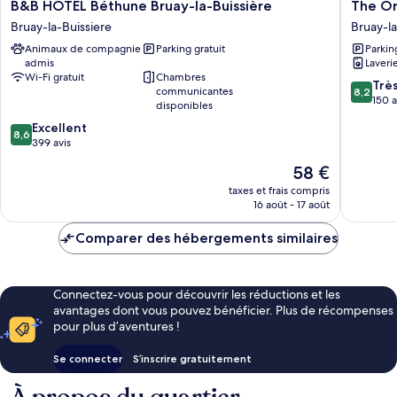
B&B
The
B&B HOTEL Béthune Bruay-la-Buissière
The Or
HOTEL
Original
Bruay-la-Buissiere
Bruay-la
Béthune
City,
Animaux de compagnie
Parking gratuit
Parkin
Bruay-
Le
admis
Laveri
la-
Cottage
Wi-Fi gratuit
Chambres
Buissière
Hôtel
8.2
Trè
communicantes
8,2
Bruay-
Bruay-
sur
150 a
disponibles
la-
la-
10,
8.6
Excellent
Buissiere
Buissier
Très
8,6
sur
399 avis
bien,
10,
150 avis
Le
58 €
Excellent,
nouveau
399 avis
taxes et frais compris
prix
16 août - 17 août
est
de
Comparer des hébergements similaires
58 €
Connectez-vous pour découvrir les réductions et les
avantages dont vous pouvez bénéficier. Plus de récompenses
pour plus d’aventures !
Se connecter
S’inscrire gratuitement