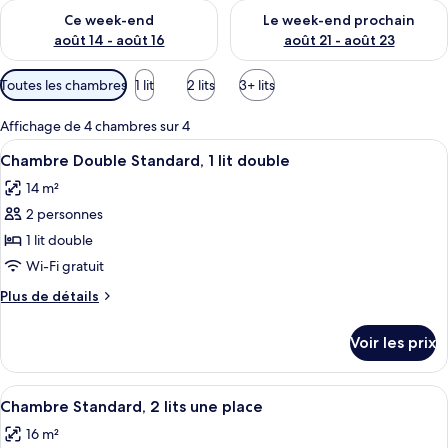
Vérifier la disponibilité pour ce week-end août 14 - août 16
Vérifier la disponibilité pour
Ce week-end
Le week-end prochain
août 14 - août 16
août 21 - août 23
Filtres
Toutes les chambres
1 lit
2 lits
3+ lits
disponibles
pour
Affichage de 4 chambres sur 4
les
Afficher
Une chambre d’hôtel comprenant un lit
7
Chambre Double Standard, 1 lit double
chambres
toutes
14 m²
les
2 personnes
photos
pour
1 lit double
ce
Wi-Fi gratuit
type
Plus
Plus de détails
de
de
chambre :
détails
Voir les prix
sur
Chambre
le
Double
type
Afficher
Une chambre d’hôtel avec deux lits, u
Standard,
11
de
Chambre Standard, 2 lits une place
toutes
chambre
1
16 m²
Chambre
les