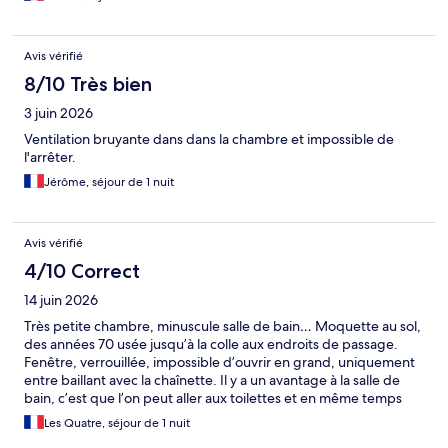
Avis vérifié
8/10 Très bien
3 juin 2026
Ventilation bruyante dans dans la chambre et impossible de
l'arrêter.
Jérôme, séjour de 1 nuit
Avis vérifié
4/10 Correct
14 juin 2026
Très petite chambre, minuscule salle de bain… Moquette au sol,
des années 70 usée jusqu’à la colle aux endroits de passage.
Fenêtre, verrouillée, impossible d’ouvrir en grand, uniquement
entre baillant avec la chaînette. Il y a un avantage à la salle de
bain, c’est que l’on peut aller aux toilettes et en même temps
prendre une douche… Bref, vraiment dommage qu’il y ait tant
Les Quatre, séjour de 1 nuit
de différence entre les ibis style !!