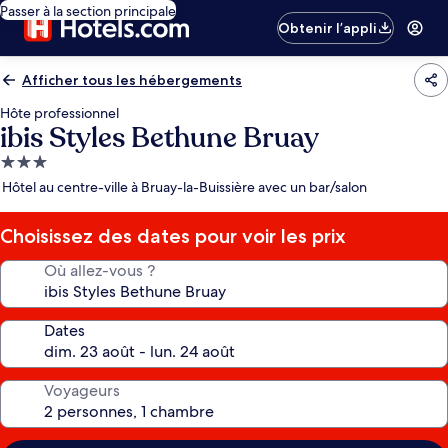
Passer à la section principale
Obtenir l’appli
Afficher tous les hébergements
Hôte professionnel
ibis Styles Bethune Bruay
Hébergement
3.0 étoiles
Hôtel au centre-ville à Bruay-la-Buissière avec un bar/salon
Choisissez des dates pour voir les prix
Où allez-vous ?
Dates
Voyageurs