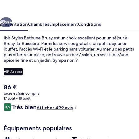
Bethune
Bruay
cédent
Suivant
59+
Présentation
Chambres
Emplacement
Conditions
Ibis Styles Bethune Bruay est un choix excellent pour un séjour à
Bruay-la-Buissière. Parmi les services gratuits, un petit déjeuner
ibuffet, l'accès Wi-Fi et le parking sans voiturier. Au menu des petits
plus offerts sur place, on trouve un bar / salon, un snack-bar/une
épicerie fine et un jardin. Sympa non ?
VIP Access
Le
86 €
Petit déjeuner buffet compris
prix
taxes et frais compris
actuel
17 août - 18 août
est
Avis
Très bien
8,2
Afficher 499 avis
de
8,2 sur 10
voyageurs
86 €.
Équipements populaires