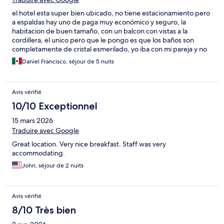
el hotel esta super bien ubicado, no tiene estacionamiento pero
a espaldas hay uno de paga muy económico y seguro, la
habitacion de buen tamaño, con un balcon con vistas a la
cordillera, el unico pero que le pongo es que los baños son
completamente de cristal esmerilado, yo iba con mi pareja y no
había problema, pero no imagino un viaje en familia donde la
Daniel Francisco, séjour de 5 nuits
hija tenga que ver al papa bañandose por el cristal :p
Avis vérifié
10/10 Exceptionnel
15 mars 2026
Traduire avec Google
Great location. Very nice breakfast. Staff was very
accommodating.
John, séjour de 2 nuits
Avis vérifié
8/10 Très bien