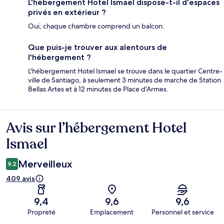
L'hébergement Hotel Ismael dispose-t-il d'espaces
privés en extérieur ?
Oui, chaque chambre comprend un balcon.
Que puis-je trouver aux alentours de
l'hébergement ?
L'hébergement Hotel Ismael se trouve dans le quartier Centre-
ville de Santiago, à seulement 3 minutes de marche de Station
Bellas Artes et à 12 minutes de Place d'Armes.
Avis sur l’hébergement Hotel
Avis
Ismael
Merveilleux
9,2
409 avis
9,4
9,6
9,6
Propreté
Emplacement
Personnel et service