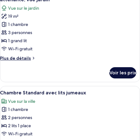
Chambre
les
Vue sur le jardin
Double
photos
Standard
19 m²
pour
1 chambre
ce
type
3 personnes
de
1 grand lit
chambre :
Wi-Fi gratuit
Chambre
Plus
Plus de détails
Double
de
Supérieure,
détails
Voir les prix
sur
1
le
grand
type
Afficher
Une chambre d’hôtel avec deux lits, un
lit,
1
de
Chambre Standard avec lits jumeaux
toutes
salle
chambre
Vue sur la ville
Chambre
les
de
Double
1 chambre
photos
bains
Supérieure,
pour
2 personnes
attenante,
1
ce
grand
vue
2 lits 1 place
lit,
type
jardin
Wi-Fi gratuit
salle
de