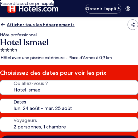
Passer à la section principale
Obtenir l’appli
Afficher tous les hébergements
Hôte professionnel
Hotel Ismael
Hébergement
3.5 étoiles
Hôtel avec une piscine extérieure - Place d'Armes à 0,9 km
Choisissez des dates pour voir les prix
Où allez-vous ?
Dates
Voyageurs