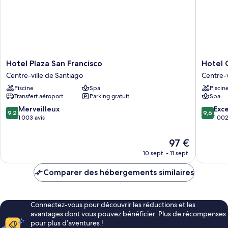
lits
jumeaux
Hotel
Hotel
Hotel Plaza San Francisco
Hotel 
Plaza
Cumbre
Centre-ville de Santiago
Centre-v
San
Lastarria
Piscine
Spa
Piscin
Francisco
Centre-
Transfert aéroport
Parking gratuit
Spa
Centre-
ville
ville
de
9.2
9.6
Merveilleux
Exc
9,2
9,6
de
Santiag
sur
sur
1 003 avis
1 002
Santiago
10,
10,
Merveilleux,
Exceptio
Le
97 €
1 003 avis
1 002 av
nouveau
10 sept. - 11 sept.
prix
est
Comparer des hébergements similaires
de
97 €
Connectez-vous pour découvrir les réductions et les
avantages dont vous pouvez bénéficier. Plus de récompenses
pour plus d’aventures !