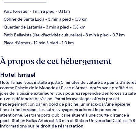
Parc forestier
- 1 min à pied
- 0.1 km
Colline de Santa Lucia
- 3 min à pied
- 0.3 km
Quartier de Lastarria
- 3 min à pied
- 0.3 km
Patio Bellavista (lieu d'activités culturelles)
- 8 min à pied
- 0.7 km
Place d'Armes
- 12 min à pied
- 1.0 km
À propos de cet hébergement
Hotel Ismael
Hotel Ismael vous installe à juste 5 minutes de voiture de points d'intérêt
comme Palacio de la Moneda et Place d'Armes. Après avoir profité des
joies de la piscine extérieure, vous pourrez reprendre des forces au café
ou vous détendre bar/salon. Parmi les avantages offerts par cet
hébergement : un bar en bord de piscine, un snack-bar/une épicerie
fine et une terrasse. Les autres voyageurs adorent le personnel
attentionné. Les transports publics se situent à une courte distance à
pied : Station Bellas Artes est à 3 min et Station Universidad Católica, à 8
min.
Informations sur le droit de rétractation