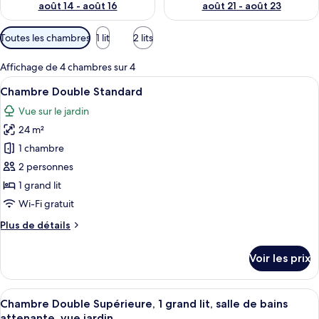
août 14 - août 16
août 21 - août 23
Filtres
Toutes les chambres
1 lit
2 lits
disponibles
pour
Affichage de 4 chambres sur 4
les
Afficher
Chambre Double Standard | Literie de q
4
Chambre Double Standard
chambres
toutes
Vue sur le jardin
les
24 m²
photos
pour
1 chambre
ce
2 personnes
type
1 grand lit
de
Wi-Fi gratuit
chambre :
Plus
Plus de détails
Chambre
de
Double
détails
Voir les prix
Standard
sur
le
type
Afficher
Une chambre d’hôtel avec un grand lit,
6
de
Chambre Double Supérieure, 1 grand lit, salle de bains
toutes
chambre
attenante, vue jardin