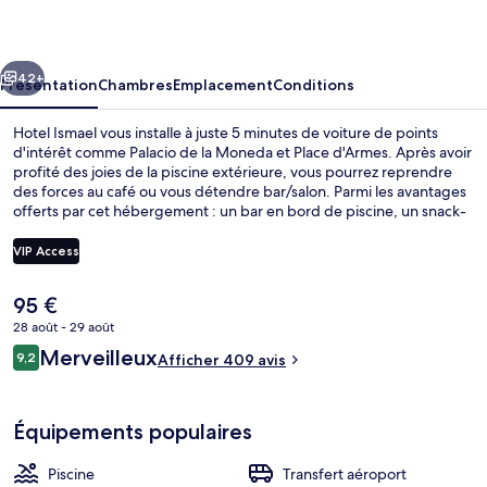
cédent
Suivant
42+
Présentation
Chambres
Emplacement
Conditions
Hotel Ismael vous installe à juste 5 minutes de voiture de points
d'intérêt comme Palacio de la Moneda et Place d'Armes. Après avoir
profité des joies de la piscine extérieure, vous pourrez reprendre
des forces au café ou vous détendre bar/salon. Parmi les avantages
offerts par cet hébergement : un bar en bord de piscine, un snack-
bar/une épicerie fine et une terrasse. Les autres voyageurs adorent
le personnel attentionné. Les transports publics se situent à une
VIP Access
courte distance à pied : Station Bellas Artes est à 3 min et Station
Universidad Católica, à 8 min.
Le
95 €
Façade de l’hébergement
prix
28 août - 29 août
actuel
Avis
Merveilleux
9,2
est
Afficher 409 avis
9,2 sur 10
voyageurs
de
95 €.
Équipements populaires
Piscine
Transfert aéroport