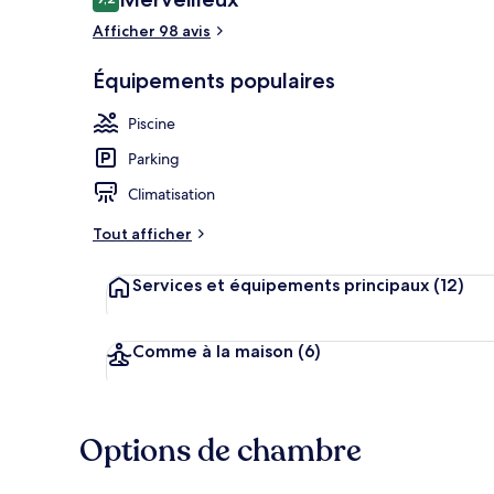
9,2 sur 10
voyageurs
Afficher 98 avis
Piscine extér
Équipements populaires
Piscine
Parking
Climatisation
Tout afficher
Services et équipements principaux
(12)
Comme à la maison
(6)
Options de chambre