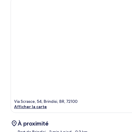
Via Scrasce, 54, Brindisi, BR, 72100
Afficher la carte
À proximité
Port de Brindisi
- 2 min à pied
- 0.2 km