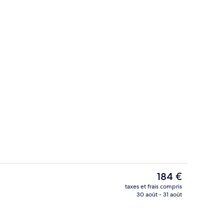
Suite | Vue de la chambre
Le
184 €
prix
taxes et frais compris
actuel
30 août - 31 août
hébergement - soirée/nuit
Coin salon dans le hall
est
de
184 €.