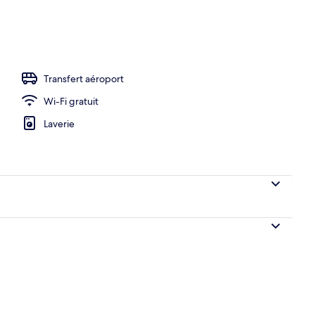
ieure (ouverte en saison), chaises longues
Transfert aéroport
Wi-Fi gratuit
Laverie