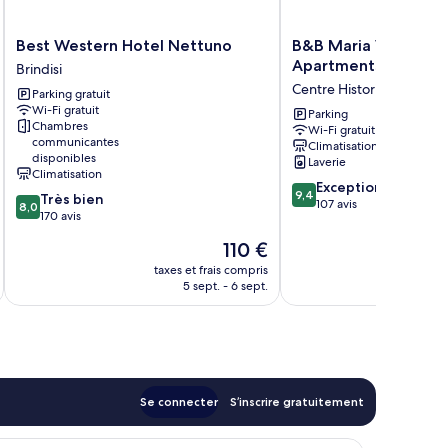
Best
B&B
Best Western Hotel Nettuno
B&B Maria Vittoria 
Western
Maria
Apartments
Brindisi
Hotel
Vittoria
Centre Historique de Brin
Parking gratuit
Nettuno
and
Wi-Fi gratuit
Brindisi
Apartments
Parking
Chambres
Wi-Fi gratuit
Centre
communicantes
Climatisation
Historique
disponibles
Laverie
de
Climatisation
9.4
Brindisi
Exceptionnel
9,4
8.0
Très bien
sur
107 avis
8,0
sur
170 avis
10,
10,
Exceptionnel,
Le
110 €
Très
107 avis
nouveau
bien,
taxes et frais compris
tax
prix
5 sept. - 6 sept.
170 avis
est
de
110 €
Se connecter
S’inscrire gratuitement