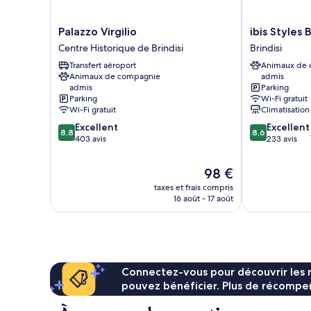
Palazzo
ibis
Palazzo Virgilio
ibis Styles B
Virgilio
Styles
Centre Historique de Brindisi
Brindisi
Centre
Brindisi
Transfert aéroport
Animaux de
Historique
Brindisi
Animaux de compagnie
admis
de
admis
Parking
Brindisi
Parking
Wi-Fi gratuit
Wi-Fi gratuit
Climatisation
8.8
8.6
Excellent
Excellent
8,8
8,6
sur
sur
403 avis
233 avis
10,
10,
Excellent,
Excellent,
Le
98 €
403 avis
233 avis
nouveau
taxes et frais compris
prix
16 août - 17 août
est
de
98 €
Connectez-vous pour découvrir les 
pouvez bénéficier. Plus de récompen