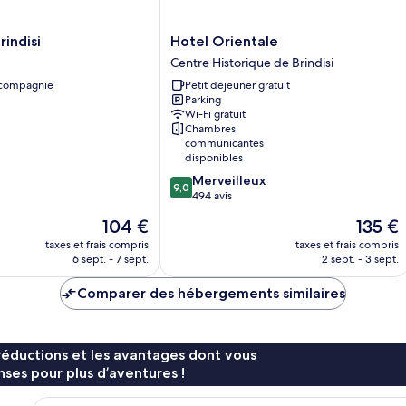
Hotel
rindisi
Hotel Orientale
Orientale
Centre Historique de Brindisi
Centre
 compagnie
Petit déjeuner gratuit
Historique
Parking
de
Wi-Fi gratuit
Brindisi
Chambres
communicantes
disponibles
9.0
Merveilleux
9,0
sur
494 avis
10,
Le
Le
104 €
135 €
Merveilleux,
nouveau
nouveau
494 avis
taxes et frais compris
taxes et frais compris
prix
prix
6 sept. - 7 sept.
2 sept. - 3 sept.
est
est
de
de
Comparer des hébergements similaires
104 €
135 €
réductions et les avantages dont vous
ses pour plus d’aventures !