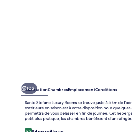
Luxury
Rooms
102+
Présentation
Chambres
Emplacement
Conditions
Santo Stefano Luxury Rooms se trouve juste à 5 km de l’aér
extérieure en saison est à votre disposition pour quelques
permettra de vous délasser en fin de journée. Cet hébergem
petit plus pratique, les chambres bénéficient d'un réfrigé
Avis
Merveilleux
9,2