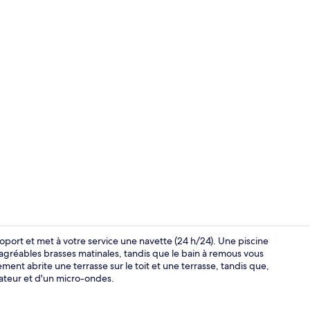
Hall
oport et met à votre service une navette (24 h/24). Une piscine
 agréables brasses matinales, tandis que le bain à remous vous
ent abrite une terrasse sur le toit et une terrasse, tandis que,
Façade de l’
rateur et d'un micro-ondes.